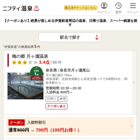
購入済チケットはこちら
ログイン
履歴
メニュー
【クーポンあり】絶景が楽しめる伊賀鉄道周辺の温泉、日帰り温泉、スーパー銭湯を探
す
駅名で探す
5
"伊賀鉄道"の検索結果
件
梅の郷 月ヶ瀬温泉
3.4点
/ 99 件
奈良県 / 奈良市月ヶ瀬尾山
月ケ瀬口駅5.76km
JR奈良駅・近鉄奈良駅から奈良交通バスで1時間10分、JR
奈良駅から…
営業時間 10:30～20:30
入浴料金 800円～
日帰り
絶景
クーポンあり
入館料割引
クーポン
通常
800円
→
700円（100円お得！）