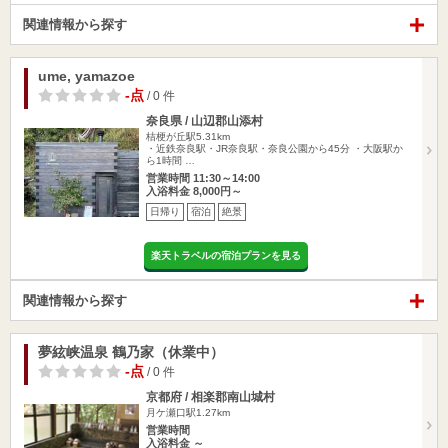
関連情報から探す
ume, yamazoe
-点
/ 0 件
奈良県 / 山辺郡山添村
桔梗が丘駅5.31km
・近鉄奈良駅・JR奈良駅・奈良公園から45分 ・大阪駅か
ら1時間 …
営業時間 11:30～14:00
入浴料金 8,000円～
日帰り
宿泊
絶景
楽天トラベルの宿泊プランを見る
関連情報から探す
夢絃峡温泉 鶴乃家（休業中）
-点
/ 0 件
京都府 / 相楽郡南山城村
月ケ瀬口駅1.27km
営業時間
入浴料金 ～