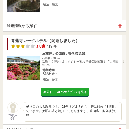
宿泊
絶景
関連情報から探す
青蓮寺レークホテル（閉館しました）
3.0点
/ 19 件
三重県 / 名張市 / 香落渓温泉
名張駅2.96km
近鉄「名張駅」よりタクシー利用20分名阪国道 針ICより国
道369･…
営業時間
入浴料金 ～
宿泊
絶景
楽天トラベルの宿泊プランを見る
効き目のある温泉です。 25年ほどまえから、折に触れて利用し
ています。美肌の湯と銘打ってありますが、筋肉痛、肉体疲労、
精…
50代～
女性