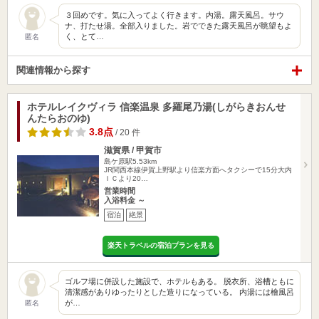
３回めです。気に入ってよく行きます。内湯。露天風呂。サウ
ナ、打たせ湯。全部入りました。岩でできた露天風呂が眺望もよ
く、とて…
匿名
関連情報から探す
ホテルレイクヴィラ 信楽温泉 多羅尾乃湯(しがらきおんせ
んたらおのゆ)
3.8点
/ 20 件
滋賀県 / 甲賀市
島ケ原駅5.53km
JR関西本線伊賀上野駅より信楽方面へタクシーで15分大内
ＩＣより20…
営業時間
入浴料金 ～
宿泊
絶景
楽天トラベルの宿泊プランを見る
ゴルフ場に併設した施設で、ホテルもある。 脱衣所、浴槽ともに
清潔感がありゆったりとした造りになっている。 内湯には檜風呂
が…
匿名