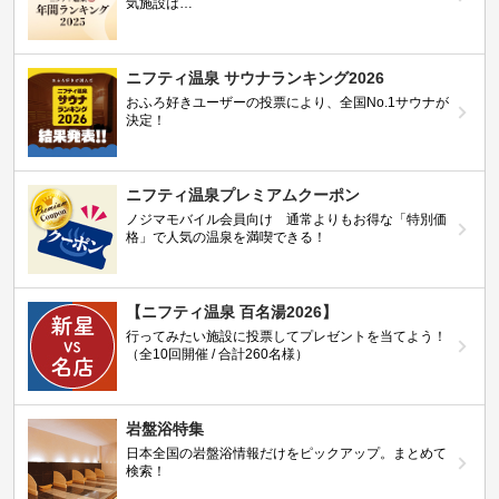
気施設は…
ニフティ温泉 サウナランキング2026
おふろ好きユーザーの投票により、全国No.1サウナが
決定！
ニフティ温泉プレミアムクーポン
ノジマモバイル会員向け 通常よりもお得な「特別価
格」で人気の温泉を満喫できる！
【ニフティ温泉 百名湯2026】
行ってみたい施設に投票してプレゼントを当てよう！
（全10回開催 / 合計260名様）
岩盤浴特集
日本全国の岩盤浴情報だけをピックアップ。まとめて
検索！