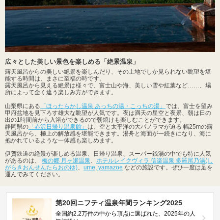
広々とした美しい景色を楽しめる「絶景温泉」
露天風呂からの美しい絶景を楽しんだり、その土地でしか見られない眺望を堪
能する時間は、まさに至福の時です。
露天風呂から見える絶景は様々で、富士山や海、美しい雪や紅葉など……、場
所によって全く違う楽しみ方ができます。
山梨県にある
「ほったらかし温泉 あっちの湯・こっちの湯」
では、富士を望み
甲府盆地を見下ろす雄大な眺望が人気です。夜は満天の星空と夜景、朝は日の
出の1時間前から入浴ができるので朝焼けも楽しむことができます。
静岡県の
「赤沢日帰り温泉館」
は、空と太平洋の大パノラマが迫る 幅25mの露
天風呂から、極上の解放感を堪能できます。湯舟と海面が一続きになり、海に
抱かれているような一体感も楽しめます。
伊賀鉄道の絶景が楽しめる温泉、日帰り温泉、スーパー銭湯の中でも特に人気
があるのは、
梅の郷 月ヶ瀬温泉
、
ホテルレイクヴィラ 信楽温泉 多羅尾乃湯(し
がらきおんせんたらおのゆ)
、
ume, yamazoe
などの施設です。ぜひ一度は足を
運んでみてください。
第20回ニフティ温泉年間ランキング2025
全国約2.2万件の中から頂点に選ばれた、2025年の人