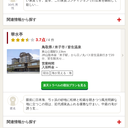
い泉質です。是非、この泉質コンディションでの営業を継続して
欲しい…
30代 男
性
関連情報から探す
華水亭
3.7点
/ 4 件
鳥取県 / 米子市 / 皆生温泉
東山公園駅3.13km
JR山陰本線「米子駅」から日ノ丸バス皆生温泉行きで20
分、皆生観光セ…
営業時間
入浴料金 ～
宿泊
海が見える・海
楽天トラベルの宿泊プランを見る
眼前に日本海、弓ヶ浜の砂地に松林と松籟を聴きつつ風光明媚な
地に立つこの宿は、近代感覚あふれる優雅な佇まい。中庭の滝が
誘う玄…
匿名
関連情報から探す