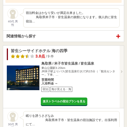
宿泊料金はかなり安いが満足出来ました。
鳥取県米子市・皆生温泉の旅館になります。個人的に皆生
宿泊…
40代 男
性
関連情報から探す
皆生シーサイドホテル 海の四季
3.8点
/ 9 件
鳥取県 / 米子市皆生温泉 / 皆生温泉
東山公園駅3.20km
JR米子駅よりバス(皆生温泉行き)で約15分（「観光センタ
ー」下車、…
営業時間
入浴料金 ～
宿泊
海が見える・海
楽天トラベルの宿泊プランを見る
眠りを誘うさざなみ
鳥取県米子市・皆生温泉の宿泊施設です。出張利用
にて…
30代 男