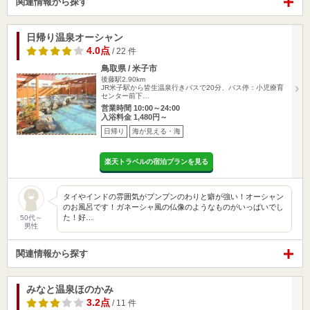
関連情報から探す
日帰り温泉オーシャン
4.0点
/ 22 件
鳥取県 / 米子市
後藤駅2.90km
JR米子駅から皆生温泉行きバスで20分、バス停：小児療育
センター前下…
営業時間 10:00～24:00
入浴料金 1,480円～
日帰り
海が見える・海
楽天トラベルの宿泊プランを見る
タイやインドの雰囲気がプンプンのわりと癖が強い！オーシャン
のお風呂です！ガネーシャ風の仏像のようなものがいっぱいでし
た！好…
50代～
男性
関連情報から探す
みなと温泉ほのかみ
3.2点
/ 11 件