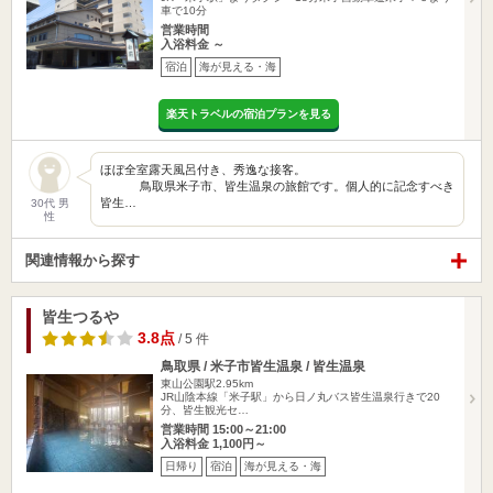
車で10分
営業時間
入浴料金 ～
宿泊
海が見える・海
楽天トラベルの宿泊プランを見る
ほぼ全室露天風呂付き、秀逸な接客。
鳥取県米子市、皆生温泉の旅館です。個人的に記念すべき
皆生…
30代 男
性
関連情報から探す
皆生つるや
3.8点
/ 5 件
鳥取県 / 米子市皆生温泉 / 皆生温泉
東山公園駅2.95km
JR山陰本線「米子駅」から日ノ丸バス皆生温泉行きで20
分、皆生観光セ…
営業時間 15:00～21:00
入浴料金 1,100円～
日帰り
宿泊
海が見える・海