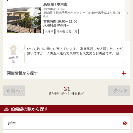
鳥取県 / 境港市
高松町駅1.45km
JR山陰本線米子駅からタクシーで約30分米子ICより車で3
0分
営業時間 10:00～21:00
入浴料金 850円～
日帰り
海が見える・海
いつも釣りの帰りに寄っています。 家族風呂しか入浴したことが
無いですが、子供五人連れて夫婦でも大丈夫なお風呂です。 値…
30代 男
性
関連情報から探す
1
/
1
前へ
次へ
(
14
件中 1件～14件を表示)
伯備線の駅から探す
岸本