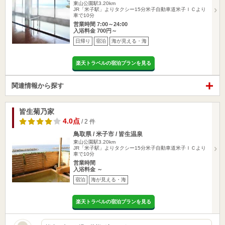
東山公園駅3.20km
JR「米子駅」よりタクシー15分米子自動車道米子ＩＣより
車で10分
営業時間 7:00～24:00
入浴料金 700円～
日帰り
宿泊
海が見える・海
楽天トラベルの宿泊プランを見る
関連情報から探す
皆生菊乃家
4.0点
/ 2 件
鳥取県 / 米子市 / 皆生温泉
東山公園駅3.20km
JR「米子駅」よりタクシー15分米子自動車道米子ＩＣより
車で10分
営業時間
入浴料金 ～
宿泊
海が見える・海
楽天トラベルの宿泊プランを見る