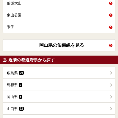
伯耆大山
東山公園
米子
岡山県の伯備線を見る
近隣の都道府県から探す
広島県
20
島根県
7
岡山県
8
山口県
22