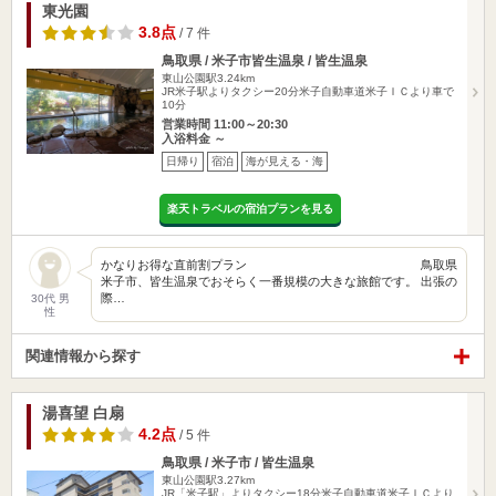
東光園
3.8点
/ 7 件
鳥取県 / 米子市皆生温泉 / 皆生温泉
東山公園駅3.24km
JR米子駅よりタクシー20分米子自動車道米子ＩＣより車で
10分
営業時間 11:00～20:30
入浴料金 ～
日帰り
宿泊
海が見える・海
楽天トラベルの宿泊プランを見る
かなりお得な直前割プラン 鳥取県
米子市、皆生温泉でおそらく一番規模の大きな旅館です。 出張の
際…
30代 男
性
関連情報から探す
湯喜望 白扇
4.2点
/ 5 件
鳥取県 / 米子市 / 皆生温泉
東山公園駅3.27km
JR「米子駅」よりタクシー18分米子自動車道米子ＩＣより