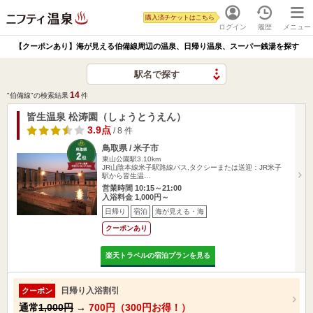
購入済チケットはこちら
ログイン
履歴
メニュー
【クーポンあり】海が見える伯備線周辺の温泉、日帰り温泉、スーパー銭湯を探す
駅名で探す
14
"伯備線"の検索結果
件
皆生温泉 松涛園（しょうとうえん）
3.9点
/ 8 件
鳥取県 / 米子市
東山公園駅3.10km
JR山陰本線米子駅路線バス,タクシーまたは送迎：JR米子
駅から皆生温…
営業時間 10:15～21:00
入浴料金 1,000円～
日帰り
宿泊
海が見える・海
クーポンあり
楽天トラベルの宿泊プランを見る
日帰り入浴割引
クーポン
通常
1,000円
→
700円（300円お得！）