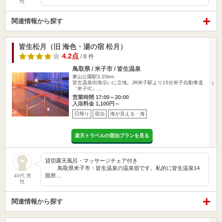
性
関連情報から探す
皆生松月（旧 海色・湯の宿 松月）
4.2点
/ 8 件
鳥取県 / 米子市 / 皆生温泉
東山公園駅3.20km
皆生温泉街海沿いに立地。JR米子駅より15分米子自動車道
「米子IC」…
営業時間 17:00～20:00
入浴料金 1,100円～
日帰り
宿泊
海が見える・海
楽天トラベルの宿泊プランを見る
貸切露天風呂・マッサージチェア付き
鳥取県米子市・皆生温泉の温泉宿です。私的に皆生温泉14
箇所…
40代 男
性
関連情報から探す