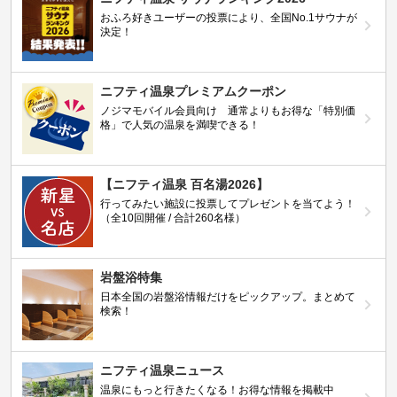
おふろ好きユーザーの投票により、全国No.1サウナが
決定！
ニフティ温泉プレミアムクーポン
ノジマモバイル会員向け 通常よりもお得な「特別価
格」で人気の温泉を満喫できる！
【ニフティ温泉 百名湯2026】
行ってみたい施設に投票してプレゼントを当てよう！
（全10回開催 / 合計260名様）
岩盤浴特集
日本全国の岩盤浴情報だけをピックアップ。まとめて
検索！
ニフティ温泉ニュース
温泉にもっと行きたくなる！お得な情報を掲載中