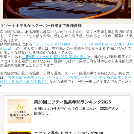
リゾートホテルからスーパー銭湯まで多種多様
深山幽谷の地にある秘湯も趣深いものがありますが、遠く水平線を望む海辺の温泉
も、ダイナミックな自然を全身に感じながら開放感に浸れるという点で根強い人気
があります。
静岡県熱海市にある
「オーシャンスパ Fuua（フーア） - ATAMI BAY RESORT KOR
AKUEN」
の「露天立ち湯」は、空や海との一体感を得ながらまるで海に浮かんで
いるような感覚になる独特の心地よさで人気。
千葉市にある
「JFA夢フィールド 幕張温泉 湯楽の里」
は、都心から1時間程度でア
クセスできる場所にありながら、視界いっぱいに広がる海を眺めながら本格的な天
然温泉を堪能することができます。
伯備線の海が見える温泉、日帰り温泉、スーパー銭湯の中でも特に人気があるの
は、
皆生温泉 松涛園（しょうとうえん）
、
皆生シーサイドホテル 海の四季
、
皆生
松月（旧 海色・湯の宿 松月）
などの施設です。ぜひ一度は足を運んでみてくださ
い。
第20回ニフティ温泉年間ランキング2025
全国約2.2万件の中から頂点に選ばれた、2025年の人
気施設は…
ニフティ温泉 サウナランキング2026