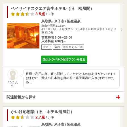
ベイサイドスクエア皆生ホテル（旧 松風閣）
3.5点
/ 3 件
鳥取県 / 米子市 / 皆生温泉
東山公園駅3.15km
JR「米子駅」よりタクシー20分米子自動車道米子ＩＣより
車で15分
営業時間 6:00～23:00
入浴料金 400円～
日帰り
宿泊
海が見える・海
楽天トラベルの宿泊プランを見る
日帰り利用の為、夜も開館していただけるのはありがたいです！
おまけに、荒波の日本海を目の前に露天風呂に入れ(海近くのた
め…
30代 女
性
関連情報から探す
かいけ彩朝楽（旧 ホテル清風荘）
2.7点
/ 3 件
鳥取県 / 米子市 / 皆生温泉