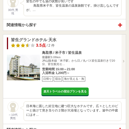
皆生の中でも湯の状態が良いです
鳥取県米子市、皆生温泉の温泉旅館です。掛け流しなんです
が、…
30代 男
性
関連情報から探す
皆生グランドホテル 天水
3.5点
/ 2 件
鳥取県 / 米子市 / 皆生温泉
後藤駅3.06km
JR山陰本線「米子駅」から日ノ丸バス皆生温泉行きで20
分、皆生観光セ…
営業時間 15:00～21:00
入浴料金 1,200円～
日帰り
宿泊
海が見える・海
楽天トラベルの宿泊プランを見る
日本海に面した好立地に建つ巨大なホテルです。広々としたロビ
ーと抜けて突き当りの２階が大浴場となっています。途中の中庭
にはオ…
～10代
男性