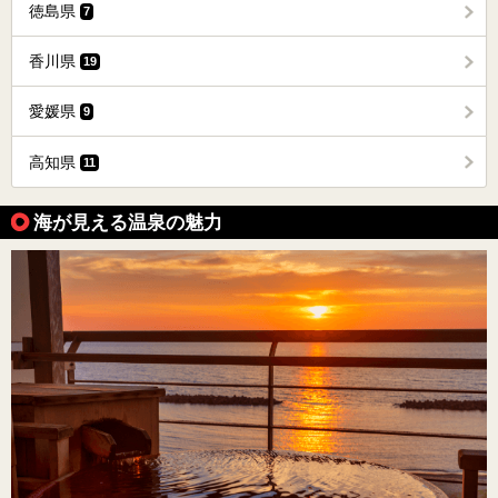
徳島県
7
香川県
19
愛媛県
9
高知県
11
海が見える温泉の魅力