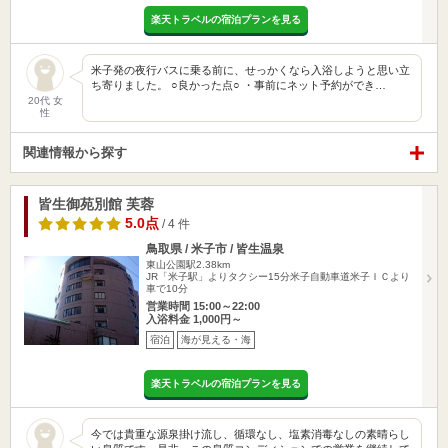
楽天トラベルの宿泊プランを見る
米子発の夜行バスに乗る前に、せっかくなら入浴しようと思い立
ち寄りました。 ○良かった点○ ・事前にネット予約ができ…
20代 女
性
関連情報から探す
皆生御苑別館 芙蓉
5.0点
/ 4 件
鳥取県 / 米子市 / 皆生温泉
東山公園駅2.38km
JR「米子駅」よりタクシー15分米子自動車道米子ＩＣより
車で10分
営業時間 15:00～22:00
入浴料金 1,000円～
宿泊
海が見える・海
楽天トラベルの宿泊プランを見る
今では貴重な源泉掛け流し、循環なし、塩素消毒なしの素晴らし