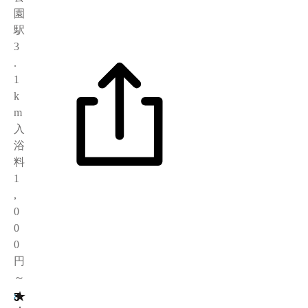
園
駅
3
.
1
k
m
入
浴
料
1
,
0
0
0
円
～
★
3
8