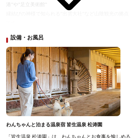
港”や”足立美術館”
縁結びの神様で知られる”出雲大社”など山陰観光の拠点
です。
皆生温泉は、波打ち際の温泉として砂風呂をはじめ、砂
設備・お風呂
を掘って温泉が溜まったところに底のない樽や板囲いを
した露天風呂として
利用されたのが皆生温泉の始まりといわれています。松
涛園の屋上露天風呂「大空海」は、
海からの潮騒と海の香りに包まれた開放感溢れる屋上露
天風呂です。心が和む安らぎのひとときをお楽しみくだ
さい。
わんちゃんと泊まる温泉宿 皆生温泉 松涛園
「皆生温泉 松涛園」は、わんちゃんとお食事を愉しめる