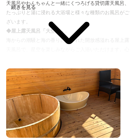
天風呂やわんちゃんと一緒にくつろげる貸切露天風呂、
続きを見る
たっぷりと湯に浸れる大浴場と様々な種類のお風呂がご
ざいます。
◆屋上露天風呂「大空海」
.
海からの潮騒と海の香りに包まれた開放感溢れる屋上露
天風呂で、星空を楽しみながらご入浴いただけます。心
が和む安らぎのひとときをお楽しみください。
◆大浴場 「金波の湯」/大浴場 「銀波の湯」
.
広々とした大浴場です。朝晩で男女の入れ替えを行いま
す。皆生温泉・塩の湯はお肌をツルツルにする保湿効
果、そして、冷えを取り除く保温効果が期待できます。