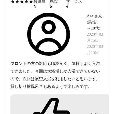
★
★
★
★
★
お風呂
施設
サービス
難しいですネ、なので星一つ下げましたが日帰り
4
5
4
プランでこのお風呂は大満足です。
Asa
さん
(
男性
、
～10代
)
2020年03
月15日
：
2020年03
月15日
フロントの方の対応も印象良く、気持ちよく入浴
できました。今回は大浴場しか入浴できていない
ので、次回は展望入浴を利用したいと思います。
貸し切り檜風呂？もあるようで楽しみです。