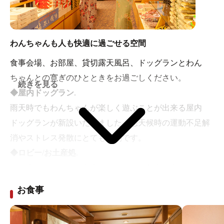
わんちゃんも人も快適に過ごせる空間
食事会場、お部屋、貸切露天風呂、ドッグランとわん
ちゃんとの寛ぎのひとときをお過ごしください。
続きを見る
◆屋内ドッグラン
.
雨天時でもわんちゃんが楽しく遊ぶことが出来る屋内
ドッグランが新設いたしました。悪天候時の運動不足解
消やストレス発散にとても便利です。
◆ロビー/お土産処
.
お土産処では地元の名産物や銘菓など数多く取りそろえ
ております。
お食事
また、わんちゃんたち滞在中のおやつの他、お洋服や
グッズなどを販売しています。