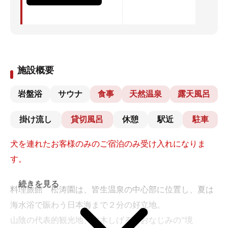
施設概要
岩盤浴
サウナ
食事
天然温泉
露天風呂
掛け流し
貸切風呂
休憩
駅近
駐車
犬を連れたお客様のみのご宿泊のみ受け入れになりま
す。
続きを見る
料理旅館 松涛園は、皆生温泉の中心部に位置し、夏は
海水浴で賑わう日本海まで２分の好立地。
山陰の代表的観光地、水木しげるでおなじみの”境