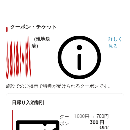
クーポン・チケット
（現地決
詳しく
済）
見る
施設でのご掲示で特典が受けられるクーポンです。
日帰り入浴割引
1,000
700
円
→
円
クー
300
円
ポン
OFF