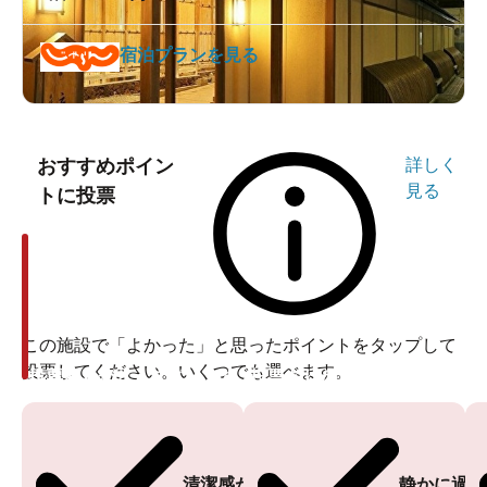
宿泊プランを見る
おすすめポイン
詳しく
見る
トに投票
この施設で「よかった」と思ったポイントをタップして
投票してください。いくつでも選べます。
投票ありがとうございます
投票ありがとうございます
清潔感がある
静かに過ご