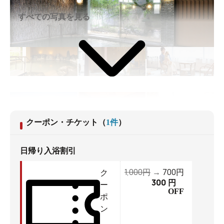
すべての写真を見る
クーポン・チケット
（
1
件
）
日帰り入浴割引
1,000
700
円
→
円
ク
300
円
ー
OFF
ポ
ン