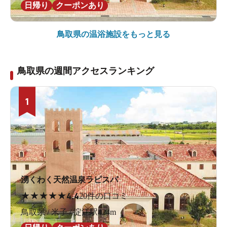
日帰り
クーポンあり
鳥取県の
温浴施設をもっと見る
鳥取県の週間アクセスランキング
1
湧くわく天然温泉ラピスパ
★
★
★
★
★
4.4
20件の口コミ
鳥取県 / 米子 / 淀江駅424m