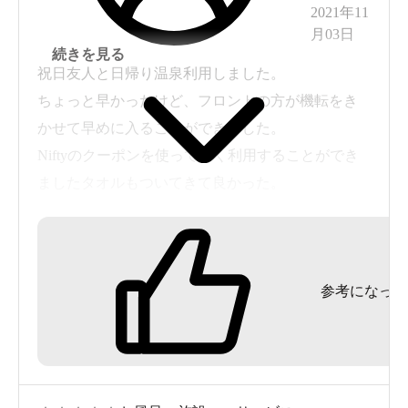
2021年11
月03日
続きを見る
祝日友人と日帰り温泉利用しました。
ちょっと早かったけど、フロントの方が機転をき
かせて早めに入ることができました。
Niftyのクーポンを使って安く利用することができ
ましたタオルもついてきて良かった。
露天風呂から大山も見ることができ、お湯も塩泉
でいつまでもポカポカ、のんびり入ることができ
ました。
参考になった
皆さんチェックアウト後だったので誰にも合わず
のんびりできました。
コロナ禍で友人は久しぶりの温泉でしたが大満足
でした。
天気が良い時は良いけど雨が降ったら露天風呂は