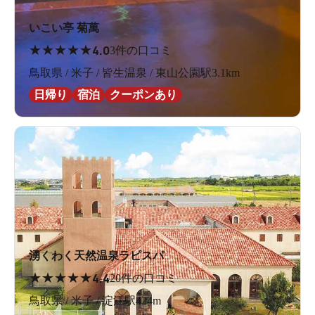
いこい亭 菊萬
★
★
★
★
★
4.0
3件の口コミ
鳥取県 / 米子 / 皆生温泉 / 東山公園駅3.1km
日帰り
宿泊
クーポンあり
湧くわく天然温泉ラピスパ
★
★
★
★
★
4.4
20件の口コミ
鳥取県 / 米子 / 淀江駅424m