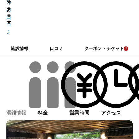
★
.
件
★
9
の
★
口
★
コ
ミ
施設情報
口コミ
クーポン・チケット
1
混雑情報
料金
営業時間
アクセス