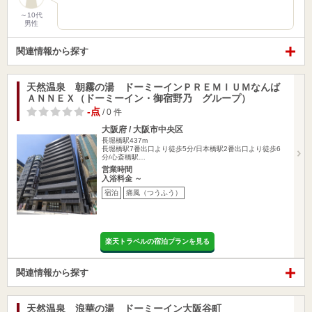
～10代
男性
関連情報から探す
天然温泉 朝霧の湯 ドーミーインＰＲＥＭＩＵＭなんば
ＡＮＮＥＸ（ドーミーイン・御宿野乃 グループ）
-点
/ 0 件
大阪府 / 大阪市中央区
長堀橋駅437m
長堀橋駅7番出口より徒歩5分/日本橋駅2番出口より徒歩6
分/心斎橋駅…
営業時間
入浴料金 ～
宿泊
痛風（つうふう）
楽天トラベルの宿泊プランを見る
関連情報から探す
天然温泉 浪華の湯 ドーミーイン大阪谷町