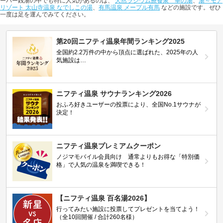
ーパー銭湯の中でも特に人気があるのは、
天然ラジウム療養泉 華の湯
、
湯～モア
リゾート 太山寺温泉 なでしこの湯
、
有馬温泉 メープル有馬
などの施設です。ぜひ
一度は足を運んでみてください。
第20回ニフティ温泉年間ランキング2025
全国約2.2万件の中から頂点に選ばれた、2025年の人
気施設は…
ニフティ温泉 サウナランキング2026
おふろ好きユーザーの投票により、全国No.1サウナが
決定！
ニフティ温泉プレミアムクーポン
ノジマモバイル会員向け 通常よりもお得な「特別価
格」で人気の温泉を満喫できる！
【ニフティ温泉 百名湯2026】
行ってみたい施設に投票してプレゼントを当てよう！
（全10回開催 / 合計260名様）