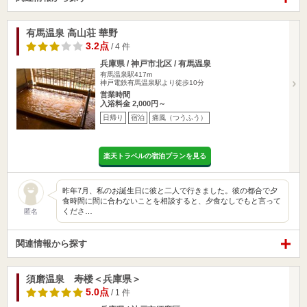
有馬温泉 高山荘 華野
3.2点
/ 4 件
兵庫県 / 神戸市北区 / 有馬温泉
有馬温泉駅417m
神戸電鉄有馬温泉駅より徒歩10分
営業時間
入浴料金 2,000円～
日帰り
宿泊
痛風（つうふう）
楽天トラベルの宿泊プランを見る
昨年7月、私のお誕生日に彼と二人で行きました。彼の都合で夕
食時間に間に合わないことを相談すると、夕食なしでもと言って
くださ…
匿名
関連情報から探す
須磨温泉 寿楼＜兵庫県＞
5.0点
/ 1 件