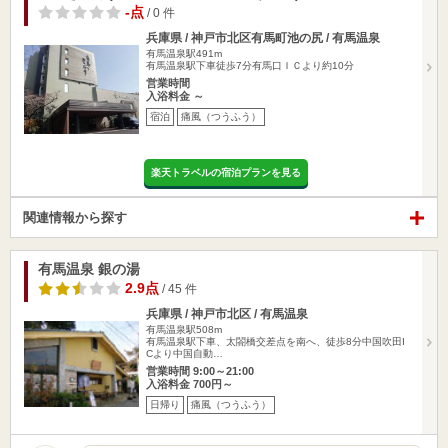
-点
/ 0 件
兵庫県 / 神戸市北区有馬町池の尻 / 有馬温泉
有馬温泉駅491m
有馬温泉駅下車徒歩7分有馬口ＩＣより約10分
営業時間
入浴料金 ～
宿泊
痛風（つうふう）
楽天トラベルの宿泊プランを見る
関連情報から探す
有馬温泉 銀の湯
2.9点
/ 45 件
兵庫県 / 神戸市北区 / 有馬温泉
有馬温泉駅508m
有馬温泉駅下車、太閤橋交差点を南へ、徒歩8分中国吹田I
Cより中国自動…
営業時間 9:00～21:00
入浴料金 700円～
日帰り
痛風（つうふう）