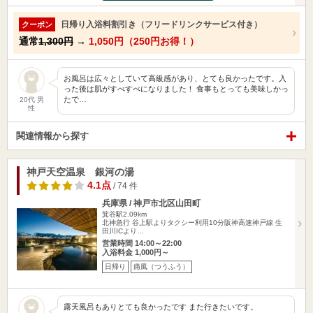
日帰り入浴料割引き（フリードリンクサービス付き）
クーポン
通常
1,300円
→
1,050円（250円お得！）
お風呂は広々としていて高級感があり、とても良かったです。入
った後は肌がすべすべになりました！ 食事もとっても美味しかっ
たで…
20代 男
性
関連情報から探す
神戸天空温泉 銀河の湯
4.1点
/ 74 件
兵庫県 / 神戸市北区山田町
箕谷駅2.09km
北神急行 谷上駅よりタクシー利用10分阪神高速神戸線 生
田川ICより…
営業時間 14:00～22:00
入浴料金 1,000円～
日帰り
痛風（つうふう）
露天風呂もありとても良かったです また行きたいです。