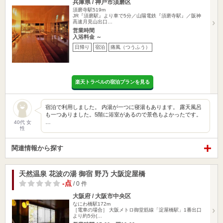
兵庫県 / 神戸市須磨区
須磨寺駅519m
JR『須磨駅』より車で5分／山陽電鉄『須磨寺駅』／阪神
高速月見山出口…
営業時間
入浴料金 ～
日帰り
宿泊
痛風（つうふう）
楽天トラベルの宿泊プランを見る
宿泊で利用しました。 内湯が一つに寝湯もあります。 露天風呂
も一つありました。5階に浴室があるので景色もよかったです。
…
40代 女
性
関連情報から探す
天然温泉 花波の湯 御宿 野乃 大阪淀屋橋
-点
/ 0 件
大阪府 / 大阪市中央区
なにわ橋駅172m
［電車の場合］ 大阪メトロ御堂筋線「淀屋橋駅」1番出口
より約5分(…