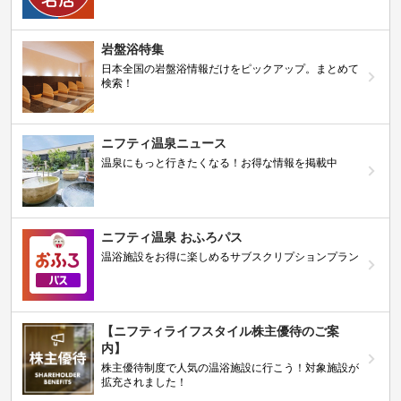
岩盤浴特集
日本全国の岩盤浴情報だけをピックアップ。まとめて
検索！
ニフティ温泉ニュース
温泉にもっと行きたくなる！お得な情報を掲載中
ニフティ温泉 おふろパス
温浴施設をお得に楽しめるサブスクリプションプラン
【ニフティライフスタイル株主優待のご案
内】
株主優待制度で人気の温浴施設に行こう！対象施設が
拡充されました！