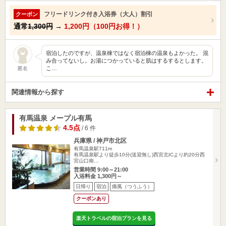
フリードリンク付き入浴券（大人）割引
クーポン
通常
1,300円
→
1,200円（100円お得！）
宿泊したのですが、温泉棟ではなく宿泊棟の温泉もよかった。 混
み合ってないし。お湯につかっていると肌はするするとします。
こ…
匿名
関連情報から探す
有馬温泉 メープル有馬
4.5点
/ 6 件
兵庫県 / 神戸市北区
有馬温泉駅711m
有馬温泉駅より徒歩10分(送迎無し)西宮北ICより約20分西
宮山口南…
営業時間 9:00～21:00
入浴料金 1,300円～
日帰り
宿泊
痛風（つうふう）
クーポンあり
楽天トラベルの宿泊プランを見る