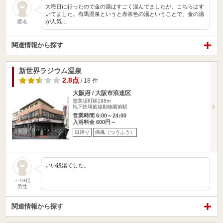
大晦日に行ったので金の湯はすごく混んでましたが、こちらはす
いてました。有馬温泉というと赤茶色の湯ということで、金の湯
が人気…
匿名
関連情報から探す
新世界ラジウム温泉
2.8点
/ 18 件
大阪府 / 大阪市浪速区
恵美須町駅198m
地下鉄堺筋線動物園前駅
営業時間 6:00～24:00
入浴料金 600円～
日帰り
痛風（つうふう）
いい銭湯でした。
～10代
男性
関連情報から探す