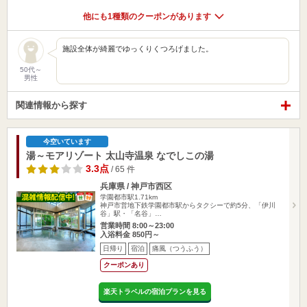
他にも1種類のクーポンがあります
施設全体が綺麗でゆっくりくつろげました。
50代～
男性
関連情報から探す
今空いています
湯～モアリゾート 太山寺温泉 なでしこの湯
3.3点
/ 65 件
兵庫県 / 神戸市西区
学園都市駅1.71km
神戸市営地下鉄学園都市駅からタクシーで約5分、「伊川
谷」駅・「名谷」…
営業時間 8:00～23:00
入浴料金 850円～
日帰り
宿泊
痛風（つうふう）
クーポンあり
楽天トラベルの宿泊プランを見る