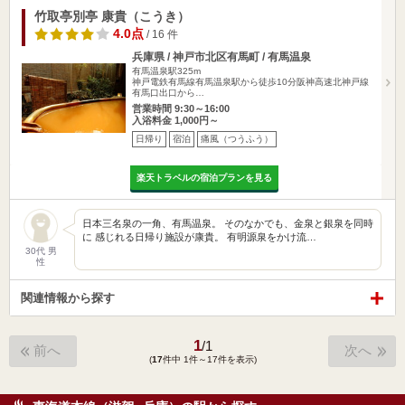
竹取亭別亭 康貴（こうき）
4.0点
/ 16 件
兵庫県 / 神戸市北区有馬町 / 有馬温泉
有馬温泉駅325m
神戸電鉄有馬線有馬温泉駅から徒歩10分阪神高速北神戸線
有馬口出口から…
営業時間 9:30～16:00
入浴料金 1,000円～
日帰り
宿泊
痛風（つうふう）
楽天トラベルの宿泊プランを見る
日本三名泉の一角、有馬温泉。 そのなかでも、金泉と銀泉を同時
に 感じれる日帰り施設が康貴。 有明源泉をかけ流…
30代 男
性
関連情報から探す
1
/
1
前へ
次へ
(
17
件中 1件～17件を表示)