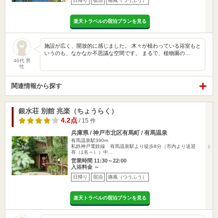
日帰り
宿泊
痛風（つうふう）
楽天トラベルの宿泊プランを見る
施設が広く、開放的に感じました。 木々が植わっている浴室もと
いうのも、なかなか不思議な空間です。 まるで、植物園の…
40代 男
性
関連情報から探す
銀水荘 別館 兆楽（ちょうらく）
4.2点
/ 15 件
兵庫県 / 神戸市北区有馬町 / 有馬温泉
有馬温泉駅390m
私鉄神戸電鉄線 有馬温泉駅より徒歩8分（市内より送迎
有（1名～））中…
営業時間 11:30～22:00
入浴料金 ～
日帰り
宿泊
痛風（つうふう）
楽天トラベルの宿泊プランを見る