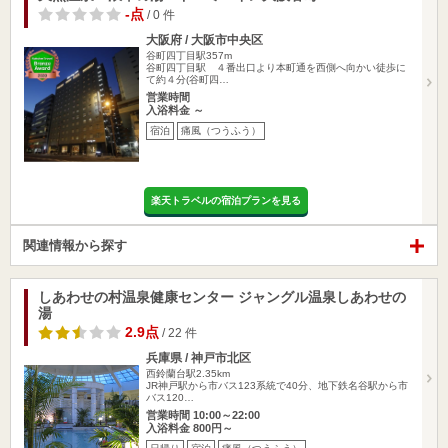
-点
/ 0 件
大阪府 / 大阪市中央区
谷町四丁目駅357m
谷町四丁目駅 ４番出口より本町通を西側へ向かい徒歩に
て約４分(谷町四…
営業時間
入浴料金 ～
宿泊
痛風（つうふう）
楽天トラベルの宿泊プランを見る
関連情報から探す
しあわせの村温泉健康センター ジャングル温泉しあわせの
湯
2.9点
/ 22 件
兵庫県 / 神戸市北区
西鈴蘭台駅2.35km
JR神戸駅から市バス123系統で40分、地下鉄名谷駅から市
バス120…
営業時間 10:00～22:00
入浴料金 800円～