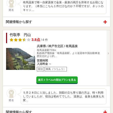
有馬温泉で唯一自家源泉で金泉・銀泉の両方を所有するお宿にな
ります。（本当にこちら１件だけなのか？不明ですが、ネットの
キャッ…
匿名
関連情報から探す
竹取亭 円山
3.8点
/ 4 件
兵庫県 / 神戸市北区 / 有馬温泉
有馬温泉駅733m
私鉄神戸電鉄線「有馬温泉駅」より送迎有中国自動車道
西宮北ICより約…
営業時間
入浴料金 ～
宿泊
痛風（つうふう）
楽天トラベルの宿泊プランを見る
５月２８日に１泊しました。別邸の立ち寄り湯の方は、時々利用
していましたが、宿泊は初めてでした。 温泉は、金泉も銀泉も大
変…
匿名
関連情報から探す