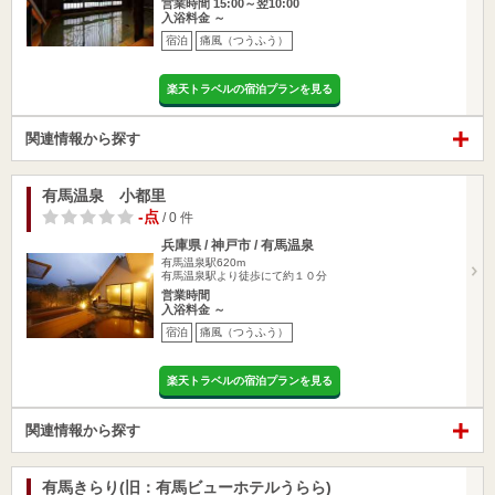
営業時間 15:00～翌10:00
入浴料金 ～
宿泊
痛風（つうふう）
楽天トラベルの宿泊プランを見る
関連情報から探す
有馬温泉 小都里
-点
/ 0 件
兵庫県 / 神戸市 / 有馬温泉
有馬温泉駅620m
有馬温泉駅より徒歩にて約１０分
営業時間
入浴料金 ～
宿泊
痛風（つうふう）
楽天トラベルの宿泊プランを見る
関連情報から探す
有馬きらり(旧：有馬ビューホテルうらら)