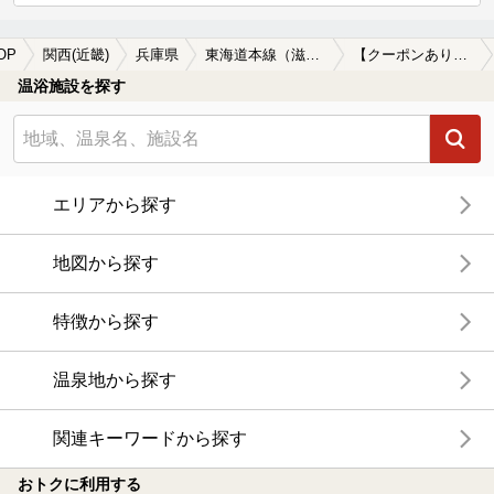
OP
関西(近畿)
兵庫県
東海道本線（滋賀--兵庫）
【クーポンあり】痛風（つうふう）に効能がある東海道本線（滋賀--兵庫）周辺の温泉、日帰り温泉、スーパー銭湯を探す
温浴施設を探す
エリアから探す
地図から探す
特徴から探す
温泉地から探す
関連キーワードから探す
おトクに利用する