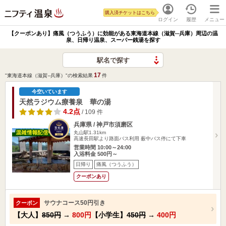
購入済チケットはこちら
ログイン
履歴
メニュー
【クーポンあり】痛風（つうふう）に効能がある東海道本線（滋賀--兵庫）周辺の温
泉、日帰り温泉、スーパー銭湯を探す
駅名で探す
17
"東海道本線（滋賀--兵庫）"の検索結果
件
今空いています
天然ラジウム療養泉 華の湯
4.2点
/ 109 件
兵庫県 / 神戸市須磨区
丸山駅1.31km
高速長田駅より路面バス利用 薮中バス停にて下車
営業時間 10:00～24:00
入浴料金 500円～
日帰り
痛風（つうふう）
クーポンあり
サウナコース50円引き
クーポン
【大人】
850円
→
800円
【小学生】
450円
→
400円