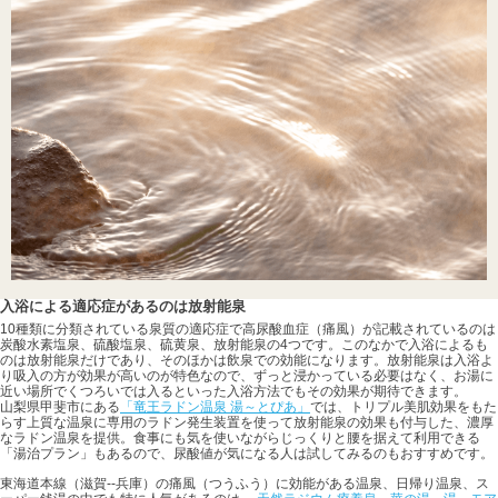
入浴による適応症があるのは放射能泉
10種類に分類されている泉質の適応症で高尿酸血症（痛風）が記載されているのは
炭酸水素塩泉、硫酸塩泉、硫黄泉、放射能泉の4つです。このなかで入浴によるも
のは放射能泉だけであり、そのほかは飲泉での効能になります。放射能泉は入浴よ
り吸入の方が効果が高いのが特色なので、ずっと浸かっている必要はなく、お湯に
近い場所でくつろいでは入るといった入浴方法でもその効果が期待できます。
山梨県甲斐市にある
「竜王ラドン温泉 湯～とぴあ」
では、トリプル美肌効果をもた
らす上質な温泉に専用のラドン発生装置を使って放射能泉の効果も付与した、濃厚
なラドン温泉を提供。食事にも気を使いながらじっくりと腰を据えて利用できる
「湯治プラン」もあるので、尿酸値が気になる人は試してみるのもおすすめです。
東海道本線（滋賀--兵庫）の痛風（つうふう）に効能がある温泉、日帰り温泉、ス