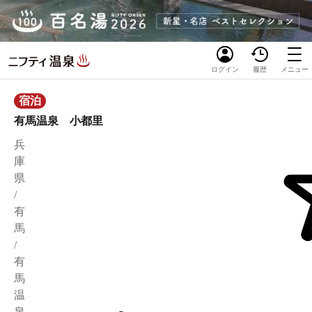
ログイン
履歴
メニュー
宿泊
有馬温泉 小都里
兵
庫
県
/
有
馬
/
有
馬
温
泉