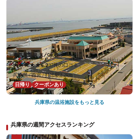
潮芦屋温泉 スパ水春
★
★
★
★
★
4.2
37件の口コミ
兵庫県 / 西宮 / 打出駅2.2km
日帰り
クーポンあり
兵庫県の
温浴施設をもっと見る
兵庫県の週間アクセスランキング