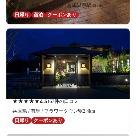
兵庫県 / 有馬 / 有馬温泉 / 有馬温泉駅387m
日帰り
宿泊
クーポンあり
天然湧湯 吟湯 湯治聚落（ぎんとう とうじ しゅう
らく）
★
★
★
★
★
4.5
167件の口コミ
兵庫県 / 有馬 / フラワータウン駅2.4km
日帰り
クーポンあり