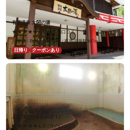
有馬温泉 太閤の湯
★
★
★
★
★
4.5
923件の口コミ
兵庫県 / 有馬 / 有馬温泉 / 有馬温泉駅497m
日帰り
クーポンあり
上大坊（かみおおぼう）
★
★
★
★
★
4.3
32件の口コミ