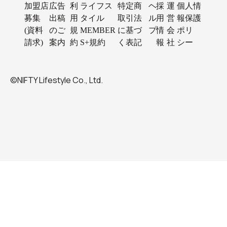
加盟店
広告
利
ライフス
特定商
ヘ
採
運
個人情
募集
出稿
用
タイル
取引法
ル
用
営
報保護
(資料
のご
規
MEMBER
に基づ
プ
情
会
ポリ
請求)
案内
約
S+規約
く表記
報
社
シー
©NIFTY Lifestyle Co., Ltd.