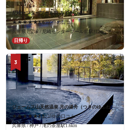
尼崎センタープール前 みずきの湯
★
★
★
★
★
3.6
105件の口コミ
兵庫県 / 宝塚 / 尼崎センタープール前駅312m
日帰り
3
ジェームス山天然温泉 月の湯舟（つきのゆふね）
★
★
★
★
★
3.5
128件の口コミ
兵庫県 / 神戸 / 滝の茶屋駅1.6km