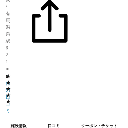
/
有
馬
温
泉
駅
6
2
1
m
★
0
0
★
件
★
の
★
口
★
コ
ミ
施設情報
口コミ
クーポン・チケット