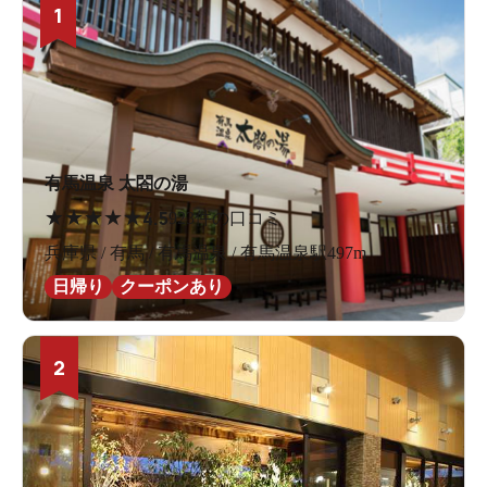
1
有馬温泉 太閤の湯
★
★
★
★
★
4.5
923件の口コミ
兵庫県 / 有馬 / 有馬温泉 / 有馬温泉駅497m
日帰り
クーポンあり
2