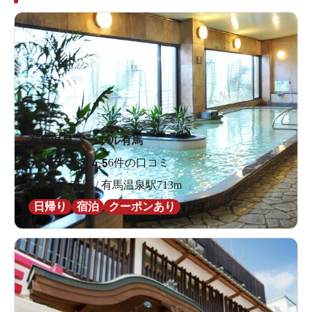
有馬温泉 メープル有馬
★
★
★
★
★
4.5
6件の口コミ
兵庫県 / 有馬 / 有馬温泉駅713m
日帰り
宿泊
クーポンあり