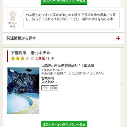
楽天トラベルの宿泊プランを見る
ぬる湯とあつ湯の2源泉が楽しめる湯宿 下部温泉街の最奥に位置
し、清らかに流れる下部川沿いに佇む、昭和の風情を感じる木…
50代～
男性
関連情報から探す
下部温泉 湯元ホテル
3.0点
/ 1 件
山梨県 / 南巨摩郡身延町 / 下部温泉
下部温泉駅851m
中央高速 甲府南I.C、または河口湖I.C.より約50分
営業時間
入浴料金 ～
宿泊
湯治
楽天トラベルの宿泊プランを見る