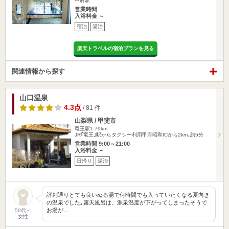
甲府駅
営業時間
入浴料金 ～
宿泊
湯治
楽天トラベルの宿泊プランを見る
関連情報から探す
山口温泉
4.3点
/ 81 件
山梨県 / 甲斐市
竜王駅1.79km
JR｢竜王｣駅からタクシー利用甲府昭和ICから2km､約5分
営業時間 9:00～21:00
入浴料金 ～
日帰り
湯治
評判通りとても良いぬる湯で何時間でも入っていたくなる夏向き
の温泉でした｡露天風呂は、源泉温度が下がってしまったそうで
お湯が…
50代～
女性