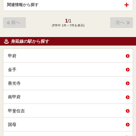
関連情報から探す
1
/
1
前へ
次へ
(
7
件中 1件～7件を表示)
身延線の駅から探す
甲府
金手
善光寺
南甲府
甲斐住吉
国母