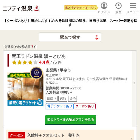
購入済チケットはこちら
ログイン
履歴
メニュー
【クーポンあり】湯治におすすめの身延線周辺の温泉、日帰り温泉、スーパー銭湯を探
す
駅名で探す
7
"身延線"の検索結果
件
竜王ラドン温泉 湯～とぴあ
4.4点
/ 75 件
山梨県 / 甲斐市
竜王駅818m
JR中央本線 竜王駅より徒歩8分中央高速道路 甲府昭和ICよ
りR20…
営業時間 10:00～23:00
入浴料金 880円～
日帰り
宿泊
湯治
電子チケットあり
クーポンあり
楽天トラベルの宿泊プランを見る
入館料＋タオルセット 割引き
クーポン