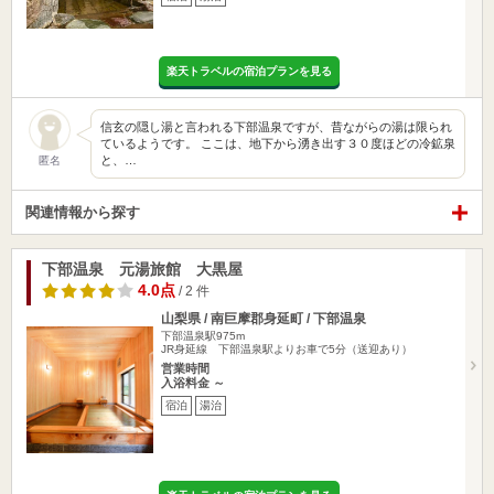
楽天トラベルの宿泊プランを見る
信玄の隠し湯と言われる下部温泉ですが、昔ながらの湯は限られ
ているようです。 ここは、地下から湧き出す３０度ほどの冷鉱泉
と、…
匿名
関連情報から探す
下部温泉 元湯旅館 大黒屋
4.0点
/ 2 件
山梨県 / 南巨摩郡身延町 / 下部温泉
下部温泉駅975m
JR身延線 下部温泉駅よりお車で5分（送迎あり）
営業時間
入浴料金 ～
宿泊
湯治