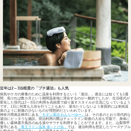
近年は2～3泊程度の「プチ湯治」も人気
病気やケガの療養のために温泉を利用するという「湯治」。過去には短くても1週
間、長ければ数カ月という期間温泉地に滞在するのが一般的でしたが、生活様式が
変化した現代は2～3日の利用を高頻度で繰り返すスタイルが主流になっているよう
です。1日に何度も入浴を行うこともあり、湯当たりしないよう泉質的には単純温
泉のように刺激の少ないものが理想的だといわれています。
神奈川県南足柄市にある
「モダン湯治 おんりーゆー」
は、その名のとおり現代的な
湯治にピッタリな施設。宿泊利用の際はチェックイン前後の入浴も可能で、身体に
優しい森林露天風呂のぬる湯やサウナを利用することができます。また、山梨県甲
斐市にある
「竜王ラドン温泉 湯～とぴあ」
では、連泊利用を想定したリーズナブル