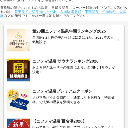
な料金の「湯治プラン」をが用意されています。
身延線の湯治におすすめの温泉、日帰り温泉、スーパー銭湯の中でも特に人気があ
るのは、
竜王ラドン温泉 湯～とぴあ
、
古湯坊 源泉舘
、
下部温泉 元湯旅館 大黒
屋
などの施設です。ぜひ一度は足を運んでみてください。
第20回ニフティ温泉年間ランキング2025
全国約2.2万件の中から頂点に選ばれた、2025年の人
気施設は…
ニフティ温泉 サウナランキング2026
おふろ好きユーザーの投票により、全国No.1サウナが
決定！
ニフティ温泉プレミアムクーポン
ノジマモバイル会員向け 通常よりもお得な「特別価
格」で人気の温泉を満喫できる！
【ニフティ温泉 百名湯2026】
行ってみたい施設に投票してプレゼントを当てよう！