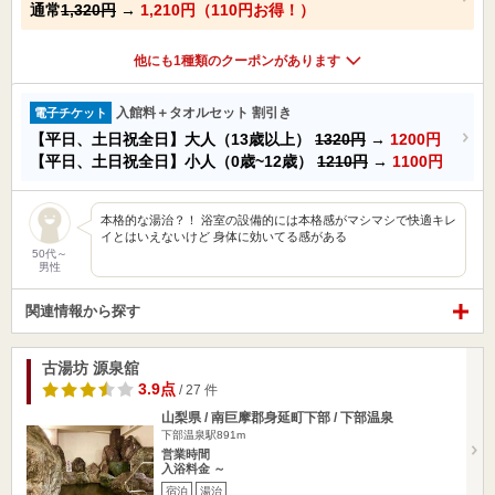
通常
1,320円
→
1,210円（110円お得！）
他にも1種類のクーポンがあります
入館料＋タオルセット 割引き
電子チケット
【平日、土日祝全日】大人（13歳以上）
1320円
→
1200円
【平日、土日祝全日】小人（0歳~12歳）
1210円
→
1100円
本格的な湯治？！ 浴室の設備的には本格感がマシマシで快適キレ
イとはいえないけど 身体に効いてる感がある
50代～
男性
関連情報から探す
古湯坊 源泉舘
3.9点
/ 27 件
山梨県 / 南巨摩郡身延町下部 / 下部温泉
下部温泉駅891m
営業時間
入浴料金 ～
宿泊
湯治