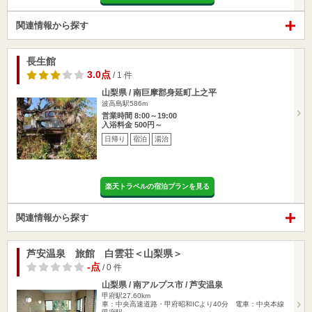
関連情報から探す
長生館
3.0点
/ 1 件
山梨県 / 南巨摩郡身延町上之平
波高島駅586m
営業時間 8:00～19:00
入浴料金 500円～
日帰り
宿泊
湯治
楽天トラベルの宿泊プランを見る
関連情報から探す
芦安温泉 旅館 白雲荘＜山梨県＞
-点
/ 0 件
山梨県 / 南アルプス市 / 芦安温泉
甲府駅27.60km
車：中央高速道路・甲府昭和ICより40分 電車：中央本線