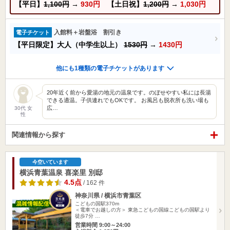
【平日】
1,100円
→
930円
【土日祝】
1,200円
→
1,030円
入館料＋岩盤浴 割引き
電子チケット
【平日限定】大人（中学生以上）
1530円
→
1430円
他にも1種類の電子チケットがあります
20年近く前から愛湯の地元の温泉です。のぼせやすい私には長湯
できる適温。子供連れでもOKです。 お風呂も脱衣所も洗い場も
広…
30代 女
性
関連情報から探す
今空いています
横浜青葉温泉 喜楽里 別邸
4.5点
/ 162 件
神奈川県 / 横浜市青葉区
こどもの国駅370m
＜電車でお越しの方＞ 東急こどもの国線こどもの国駅より
徒歩7分 …
営業時間 9:00～24:00