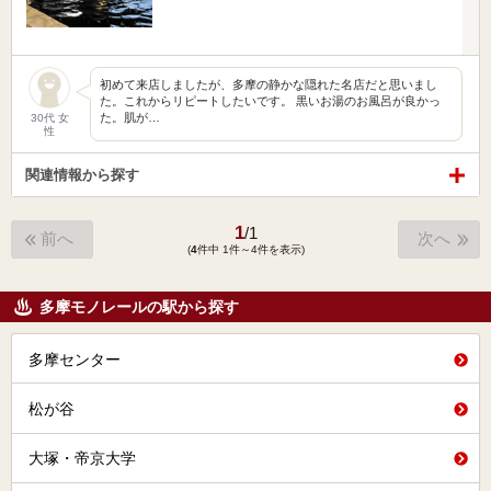
初めて来店しましたが、多摩の静かな隠れた名店だと思いまし
た。これからリピートしたいです。 黒いお湯のお風呂が良かっ
た。肌が…
30代 女
性
関連情報から探す
1
/
1
前へ
次へ
(
4
件中 1件～4件を表示)
多摩モノレールの駅から探す
多摩センター
松が谷
大塚・帝京大学