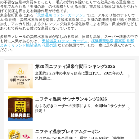
の不要な皮脂や角質をとったり、毛穴の汚れを除いたりする効果がある重曹泉は、
各地でみられる「美肌の湯」の代表格といえる泉質。重炭酸土類泉は痛みをやわら
げて炎症を押さえる鎮静作用が特色です。
東京都町田市にある
「天然温泉 ロテン・ガーデン」
では、アルカリ性のナトリウ
ム-塩化物・炭酸水素塩泉を提供。炭酸水素塩泉による肌の老廃物を取り除く効果に
加え、アルカリ性によるクレンジング効果や塩化物泉による保温・保湿効果なども
あわせて得られる贅沢な泉質となっています。
多摩モノレールの炭酸水素塩泉が楽しめる温泉、日帰り温泉、スーパー銭湯の中で
も特に人気があるのは、
天然温泉 ロテン・ガーデン
、
横浜青葉温泉 喜楽里 別邸
、
よみうりランド眺望温泉 花景の湯
などの施設です。ぜひ一度は足を運んでみてく
ださい。
第20回ニフティ温泉年間ランキング2025
全国約2.2万件の中から頂点に選ばれた、2025年の人
気施設は…
ニフティ温泉 サウナランキング2026
おふろ好きユーザーの投票により、全国No.1サウナが
決定！
ニフティ温泉プレミアムクーポン
ノジマモバイル会員向け 通常よりもお得な「特別価