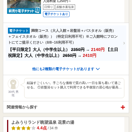
入浴料金 1,250円～
日帰り
炭酸水素塩泉
電子チケットあり
満喫コース（大人入館＋岩盤浴＋バスタオル（販売）
電子チケット
＋フェイスタオル（販売））（特定日利用不可）※ご入館時にフロン
トにてご提示ください（8/8~16利用不可）
【平日限定】大人（中学生以上）
2350円
→
2140円
【土日
祝限定】大人（中学生以上）
2650円
→
2410円
他にも2種類の電子チケットがあります
結論すごくいい。手ごろな価格で質の高い一日を落ち着いて過ご
せる。 ①岩盤浴セット購入で利用できる半個室の居心地が最高…
30代 男
性
関連情報から探す
よみうりランド眺望温泉 花景の湯
4.4点
/ 34 件