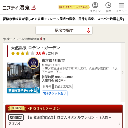
購入済チケットはこちら
ログイン
履歴
メニュー
炭酸水素塩泉が楽しめる多摩モノレール周辺の温泉、日帰り温泉、スーパー銭湯を探す
駅名で探す
4
"多摩モノレール"の検索結果
件
天然温泉 ロテン・ガーデン
3.8点
/ 234 件
東京都 / 町田市
相原駅1.17km
・JR／京王線橋本駅下車 南大沢行、八王子駅南口行 「坂
下バス停」下…
営業時間 9:00～24:00
入浴料金 930円～
日帰り
炭酸水素塩泉
電子チケットあり
【百名湯受賞記念】ロゴ入りタオルプレゼント（入館＋
期間限定
タオル）