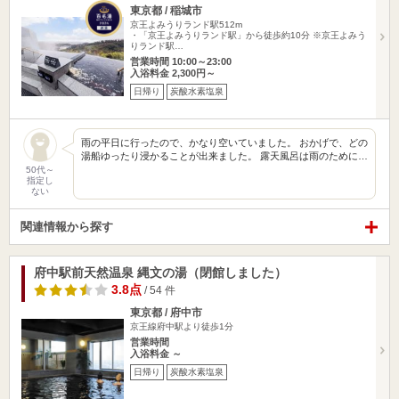
東京都 / 稲城市
京王よみうりランド駅512m
・「京王よみうりランド駅」から徒歩約10分 ※京王よみう
りランド駅…
営業時間 10:00～23:00
入浴料金 2,300円～
日帰り
炭酸水素塩泉
雨の平日に行ったので、かなり空いていました。 おかげで、どの
湯船ゆったり浸かることが出来ました。 露天風呂は雨のために…
50代～
指定し
ない
関連情報から探す
府中駅前天然温泉 縄文の湯（閉館しました）
3.8点
/ 54 件
東京都 / 府中市
京王線府中駅より徒歩1分
営業時間
入浴料金 ～
日帰り
炭酸水素塩泉