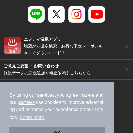
ニフティ温泉アプリ
地図から温泉検索！お得な限定クーポンも！
今すぐダウンロード！
ご意見ご要望 ・お問い合わせ
施設データの新規追加や修正依頼もこちらから
スマートフォン
/
PC
加盟店募集（資料請求）
広告出稿のご案内
By using our services, you agree that we and
our
partners
use cookies to improve advertisi
利用規約
ライフスタイルMEMBERS+規約
ng and enhance your experience on our servi
特定商取引法に基づく表記
ヘルプ
採用情報
ces.
Learn more
運営会社
個人情報保護ポリシー
©NIFTY Lifestyle Co., Ltd.
OK