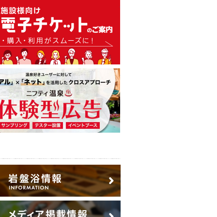
温泉・日帰り温泉・スーパー銭
広告出稿のご案内