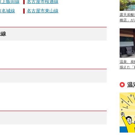
市上飯田線
名古屋市桜通線
市名城線
名古屋市東山線
露天炭酸
橋店」が
味線
温泉、炭
揃えた「
温