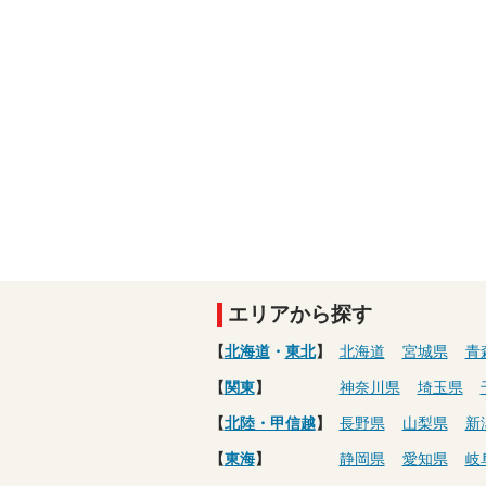
エリアから探す
【
北海道
・
東北
】
北海道
宮城県
青
【
関東
】
神奈川県
埼玉県
【
北陸・甲信越
】
長野県
山梨県
新
【
東海
】
静岡県
愛知県
岐