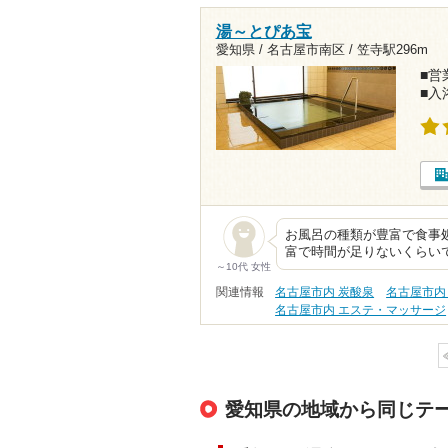
湯～とぴあ宝
愛知県 / 名古屋市南区 /
笠寺駅296m
■営業
■入
お風呂の種類が豊富で食事
富で時間が足りないくらいで
～10代 女性
関連情報
名古屋市内 炭酸泉
名古屋市内
名古屋市内 エステ・マッサージ
愛知県の地域から同じテ