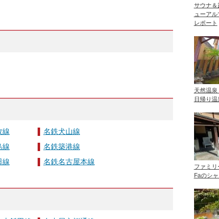
サウナ＆
ューアル
レポート
天然温泉
日帰り温
牧線
名鉄犬山線
島線
名鉄築港線
田線
名鉄名古屋本線
ファミリ
Faのシ