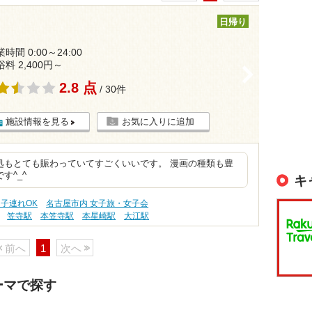
日帰り
時間 0:00～24:00
浴料 2,400円～
>
2.8 点
/ 30件
施設情報を見る
お気に入りに追加
処もとても賑わっていてすごくいいです。 漫画の種類も豊
す^_^
キ
 子連れOK
名古屋市内 女子旅・女子会
笠寺駅
本笠寺駅
本星崎駅
大江駅
前へ
1
次へ
ーマで探す