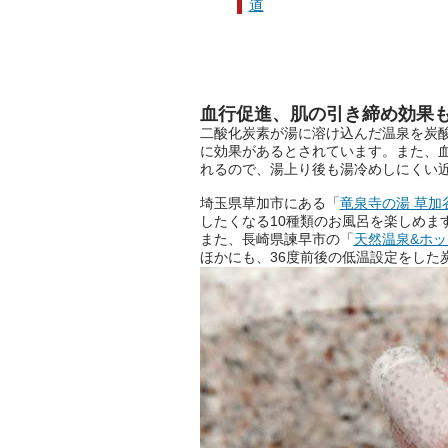
道
血行促進、肌の引き締め効果
二酸化炭素が湯に溶け込んだ温泉を炭
に効果があるとされています。また、
れるので、湯上り後も湯冷めしにくい
埼玉県草加市にある「
竜泉寺の湯 草加
したくなる10種類のお風呂を楽しめま
また、長崎県諫早市の「
天然温泉&ホッ
ほかにも、36度前後の低温設定をした