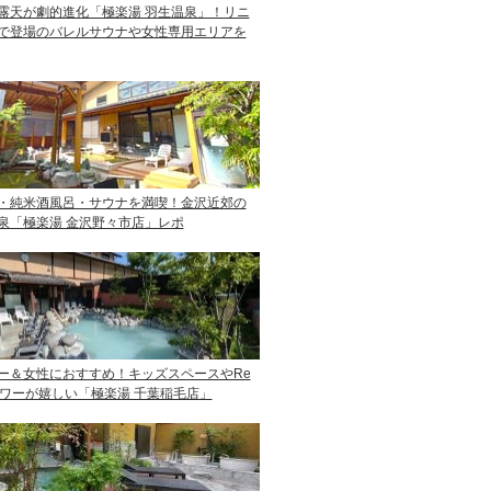
露天が劇的進化「極楽湯 羽生温泉」！リニ
で登場のバレルサウナや女性専用エリアを
・純米酒風呂・サウナを満喫！金沢近郊の
泉「極楽湯 金沢野々市店」レポ
ー＆女性におすすめ！キッズスペースやRe
ャワーが嬉しい「極楽湯 千葉稲毛店」