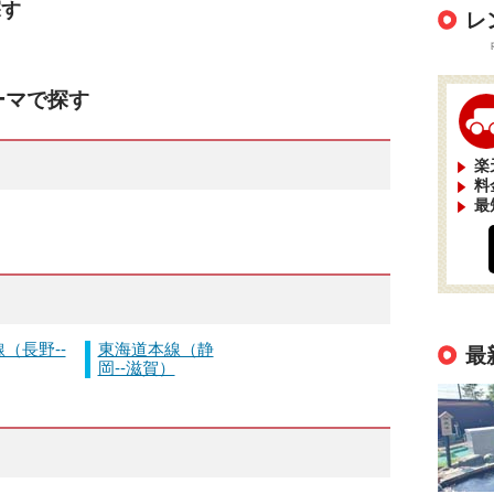
探す
レ
ーマで探す
楽
料
最
（長野--
東海道本線（静
最
岡--滋賀）