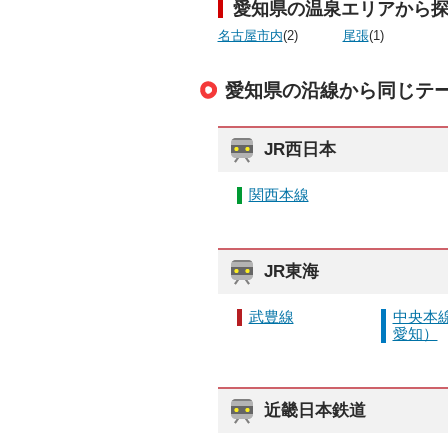
愛知県の温泉エリアから
名古屋市内
(2)
尾張
(1)
愛知県の沿線から同じテ
JR西日本
関西本線
JR東海
武豊線
中央本線
愛知）
近畿日本鉄道