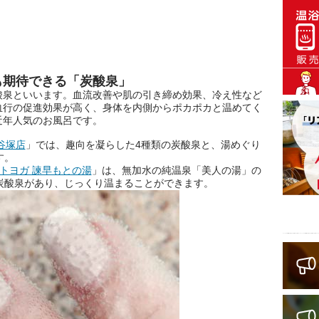
も期待できる「炭酸泉」
酸泉といいます。血流改善や肌の引き締め効果、冷え性など
血行の促進効果が高く、身体を内側からポカポカと温めてく
近年人気のお風呂です。
谷塚店
」では、趣向を凝らした4種類の炭酸泉と、湯めぐり
す。
トヨガ 諫早もとの湯
」は、無加水の純温泉「美人の湯」の
炭酸泉があり、じっくり温まることができます。