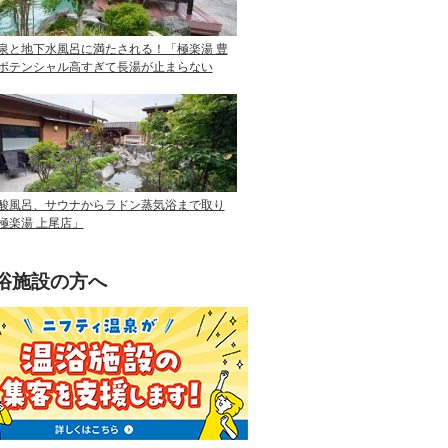
泉と地下水風呂に満たされる！「極楽湯 豊
ポテンシャル高すぎて長湯が止まらない
酸風呂、サウナからラドン蒸気浴まで取り
極楽湯 上尾店」
浴施設の方へ
ニフティ温泉を使って手軽に集