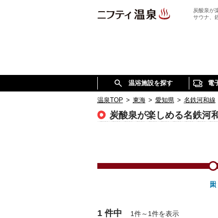
炭酸泉が
サウナ、
温浴施設を探す
電
温泉TOP
>
東海
>
愛知県
>
名鉄河和線
炭酸泉が楽しめる名鉄河
1 件中
1件～1件を表示