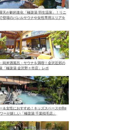
露天が劇的進化「極楽湯 羽生温泉」！リニ
で登場のバレルサウナや女性専用エリアを
・純米酒風呂・サウナを満喫！金沢近郊の
泉「極楽湯 金沢野々市店」レポ
ー＆女性におすすめ！キッズスペースやRe
ャワーが嬉しい「極楽湯 千葉稲毛店」