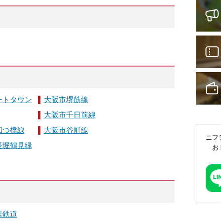
ートタウン
大阪市堺筋線
大阪市千日前線
四つ橋線
大阪市谷町線
ニフ
長堀鶴見緑
お
速鉄道