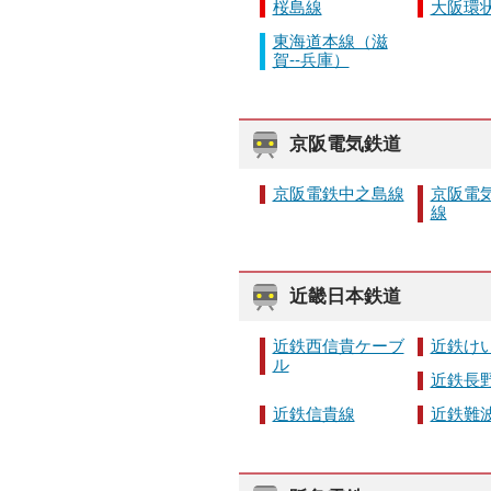
桜島線
大阪環
東海道本線（滋
賀--兵庫）
京阪電気鉄道
京阪電鉄中之島線
京阪電
線
近畿日本鉄道
近鉄西信貴ケーブ
近鉄け
ル
近鉄長
近鉄信貴線
近鉄難