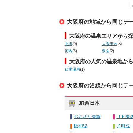
大阪府の地域から同じテ
大阪府の温泉エリアから
北摂
(9)
大阪市内
(8)
河内
(3)
泉南
(2)
大阪府の人気の温泉地か
伏尾温泉
(1)
大阪府の沿線から同じテ
JR西日本
おおさか東線
ＪＲ東
阪和線
片町線