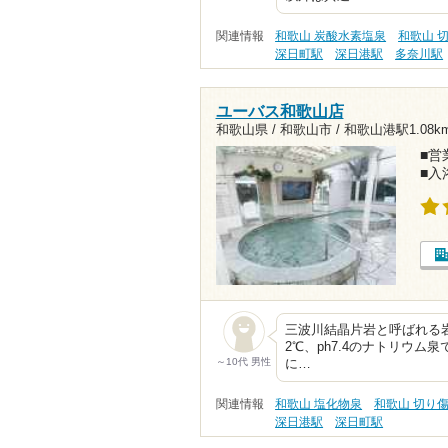
関連情報
和歌山 炭酸水素塩泉
和歌山 
深日町駅
深日港駅
多奈川駅
ユーバス和歌山店
和歌山県 / 和歌山市 /
和歌山港駅1.08k
■営業
■入
三波川結晶片岩と呼ばれる岩
2℃、ph7.4のナトリウム
～10代 男性
に…
関連情報
和歌山 塩化物泉
和歌山 切り
深日港駅
深日町駅