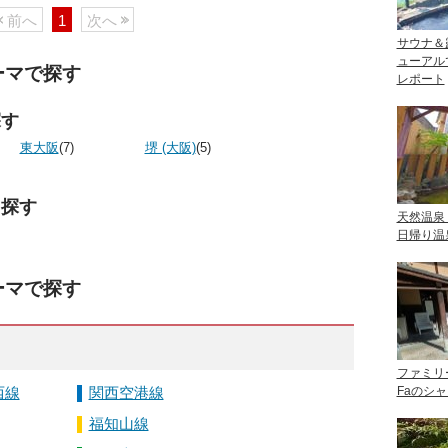
前へ
1
次へ
サウナ＆
ューアル
ーマで探す
レポート
探す
東大阪
(7)
堺 (大阪)
(5)
ら探す
天然温泉
日帰り温
ーマで探す
ファミリ
Faのシ
西線
関西空港線
福知山線