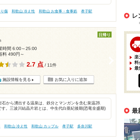
切り傷
和歌山 冷え性
和歌山 お食事・食事処
孝子駅
レ
日帰り
m
時間 6:00～25:00
浴料 490円～
楽
>
料
2.7 点
/ 11件
最
施設情報を見る
お気に入りに追加
石から湧出する温泉は、鉄分とマンガンを含む泉温28.
泉です。三波川結晶片岩とは、中生代白亜紀後期(恐竜全盛期)
最
傷
和歌山 冷え性
和歌山 カップル
孝子駅
多奈川駅