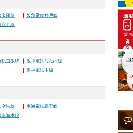
鉄宝塚線
阪急電鉄神戸線
鉄京都線
気軌道阪堺
阪神電鉄なんば線
阪神電鉄本線
鉄空港線
南海電鉄高野線
鉄南海本線