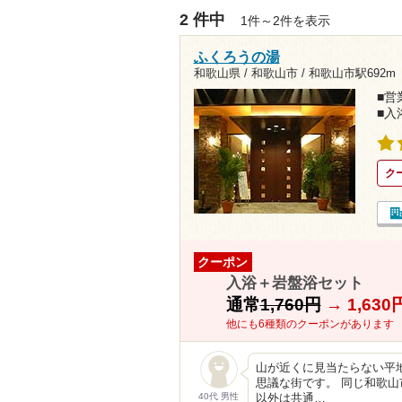
2 件中
1件～2件を表示
ふくろうの湯
和歌山県 / 和歌山市 /
和歌山市駅692m
■営業
■入
ク
クーポン
入浴＋岩盤浴セット
通常
1,760円
→
1,63
他にも6種類のクーポンがあります
山が近くに見当たらない平
思議な街です。 同じ和歌
40代 男性
以外は共通…