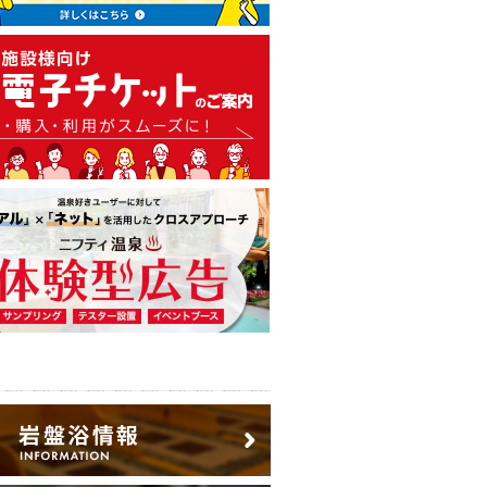
温泉・日帰り温泉・スーパー銭
広告出稿のご案内