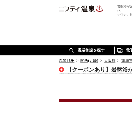
岩盤浴が
パ、
サウナ、
温浴施設を探す
電
温泉TOP
>
関西(近畿)
>
大阪府
>
南海
【クーポンあり】岩盤浴