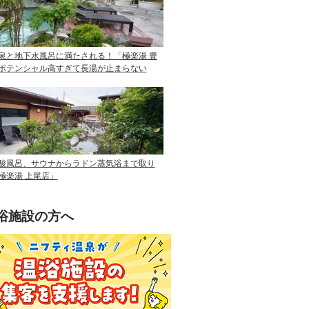
泉と地下水風呂に満たされる！「極楽湯 豊
ポテンシャル高すぎて長湯が止まらない
酸風呂、サウナからラドン蒸気浴まで取り
極楽湯 上尾店」
浴施設の方へ
ニフティ温泉を使って手軽に集