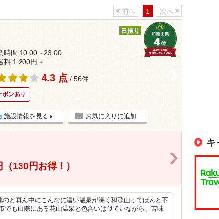
前へ
1
次へ
日帰り
時間 10:00～23:00
浴料 1,200円～
>
4.3 点
/ 56件
ーポンあり
施設情報を見る
お気に入りに追加
キ
>
0円（130円お得！）
地のど真ん中にこんなに濃い温泉が沸く和歌山ってほんと不
山市でも山際にある花山温泉と色合いは似ていながら、苦味