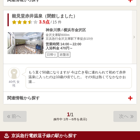
能見堂赤井温泉（閉館しました）
3.5点
/ 15 件
神奈川県 / 横浜市金沢区
金沢文庫駅600m
京浜急行金沢文庫駅下車徒歩10分
営業時間 14:00～22:00
入浴料金 470円～
日帰り
岩盤浴
もう直ぐ50歳になりますが 今は亡き母に連れられて初めて赤井
温泉に入ったのは10歳の頃でした。 その頃は熱くてなかなかお
湯…
40代 女
性
関連情報から探す
1
/
1
前へ
次へ
(
6
件中 1件～6件を表示)
京浜急行電鉄逗子線の駅から探す