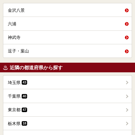
金沢八景
六浦
神武寺
逗子・葉山
近隣の都道府県から探す
埼玉県
43
千葉県
40
東京都
47
栃木県
18