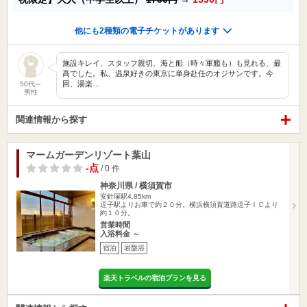
他にも2種類の電子チケットがあります
施設キレイ、スタッフ親切、海と船（時々軍艦も）も見れる、最
高でした。私、温泉好きの東京に単身赴任のオジサンです。今
回、湯楽…
50代～
男性
関連情報から探す
マームガーデンリゾート葉山
-点
/ 0 件
神奈川県 / 横須賀市
安針塚駅4.85km
逗子駅よりお車で約２０分。横浜横須賀道路逗子ＩＣより
約１０分。
営業時間
入浴料金 ～
宿泊
岩盤浴
楽天トラベルの宿泊プランを見る