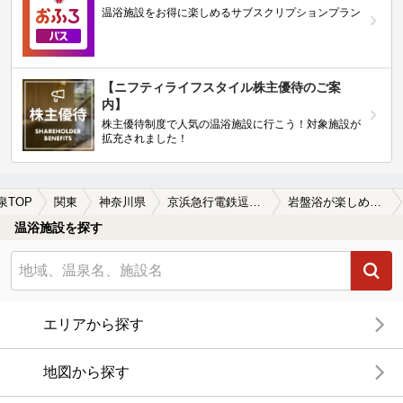
温浴施設をお得に楽しめるサブスクリプションプラン
【ニフティライフスタイル株主優待のご案
内】
株主優待制度で人気の温浴施設に行こう！対象施設が
拡充されました！
泉TOP
関東
神奈川県
京浜急行電鉄逗子線
岩盤浴が楽しめる京浜急行電鉄逗子線周辺の温泉、日帰り温泉、スーパー銭湯を探す
温浴施設を探す
エリアから探す
地図から探す