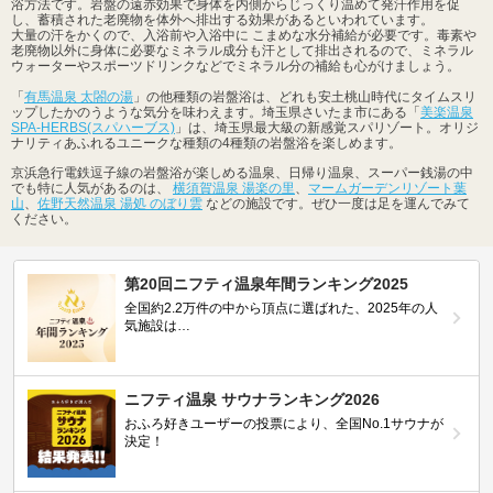
浴方法です。岩盤の遠赤効果で身体を内側からじっくり温めて発汗作用を促
し、蓄積された老廃物を体外へ排出する効果があるといわれています。
大量の汗をかくので、入浴前や入浴中に こまめな水分補給が必要です。毒素や
老廃物以外に身体に必要なミネラル成分も汗として排出されるので、ミネラル
ウォーターやスポーツドリンクなどでミネラル分の補給も心がけましょう。
「
有馬温泉 太閤の湯
」の他種類の岩盤浴は、どれも安土桃山時代にタイムスリ
ップしたかのうような気分を味わえます。埼玉県さいたま市にある「
美楽温泉
SPA-HERBS(スパハーブス)
」は、埼玉県最大級の新感覚スパリゾート。オリジ
ナリティあふれるユニークな種類の4種類の岩盤浴を楽しめます。
京浜急行電鉄逗子線の岩盤浴が楽しめる温泉、日帰り温泉、スーパー銭湯の中
でも特に人気があるのは、
横須賀温泉 湯楽の里
、
マームガーデンリゾート葉
山
、
佐野天然温泉 湯処 のぼり雲
などの施設です。ぜひ一度は足を運んでみて
ください。
第20回ニフティ温泉年間ランキング2025
全国約2.2万件の中から頂点に選ばれた、2025年の人
気施設は…
ニフティ温泉 サウナランキング2026
おふろ好きユーザーの投票により、全国No.1サウナが
決定！