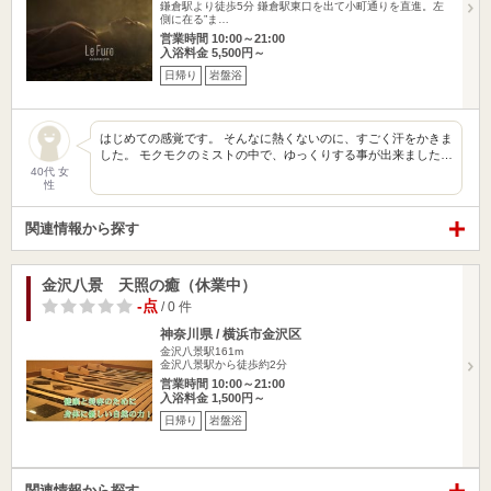
鎌倉駅より徒歩5分 鎌倉駅東口を出て小町通りを直進。左
側に在る”ま…
営業時間 10:00～21:00
入浴料金 5,500円～
日帰り
岩盤浴
はじめての感覚です。 そんなに熱くないのに、すごく汗をかきま
した。 モクモクのミストの中で、ゆっくりする事が出来ました…
40代 女
性
関連情報から探す
金沢八景 天照の癒（休業中）
-点
/ 0 件
神奈川県 / 横浜市金沢区
金沢八景駅161m
金沢八景駅から徒歩約2分
営業時間 10:00～21:00
入浴料金 1,500円～
日帰り
岩盤浴
関連情報から探す