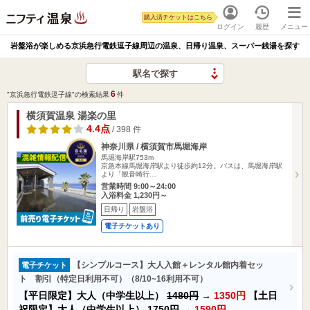
購入済チケットはこちら
ログイン
履歴
メニュー
岩盤浴が楽しめる京浜急行電鉄逗子線周辺の温泉、日帰り温泉、スーパー銭湯を探す
駅名で探す
6
"京浜急行電鉄逗子線"の検索結果
件
横須賀温泉 湯楽の里
4.4点
/ 398 件
神奈川県 / 横須賀市馬堀海岸
馬堀海岸駅753m
京急本線馬堀海岸駅より徒歩約12分。バスは、馬堀海岸駅
より「観音崎行…
営業時間 9:00～24:00
入浴料金 1,230円～
日帰り
岩盤浴
電子チケットあり
【シンプルコース】大人入館＋レンタル館内着セッ
電子チケット
ト 割引（特定日利用不可）（8/10~16利用不可）
【平日限定】大人（中学生以上）
1480円
→
1350円
【土日
祝限定】大人（中学生以上）
1750円
→
1590円