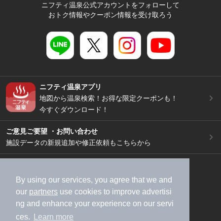
ニフティ温泉公式アカウントをフォローして
おトク情報やクーポン情報を受け取ろう
ニフティ温泉アプリ
地図から温泉検索！お得な限定クーポンも！
今すぐダウンロード！
ご意見ご要望 ・お問い合わせ
施設データの新規追加や修正依頼もこちらから
スマートフォン
/
PC
加盟店募集（資料請求）
広告出稿のご案内
By using our services, you agree that we and
our
partners
use cookies to improve advertisi
利用規約
ライフスタイルMEMBERS+規約
ng and enhance your experience on our servi
特定商取引法に基づく表記
ヘルプ
採用情報
ces.
Learn more
運営会社
個人情報保護ポリシー