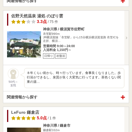
関連情報から探す
佐野天然温泉 湯処 のぼり雲
3.3点
/ 75 件
神奈川県 / 横須賀市佐野町
衣笠駅990m
JR横須賀線「衣笠駅」から15分横浜横須賀道路 衣笠ICを
左折、横須…
営業時間 9:00～24:00
入浴料金 1,150円～
日帰り
岩盤浴
８年くらい前から、時々行っています。食事良くなりました。歩
行浴ができるし、泉質が良く大変気に行ってます。茶色くない関
東の湯…
50代～
女性
関連情報から探す
LeFuro 鎌倉店
5.0点
/ 1 件
神奈川県 / 鎌倉市
鎌倉駅332m