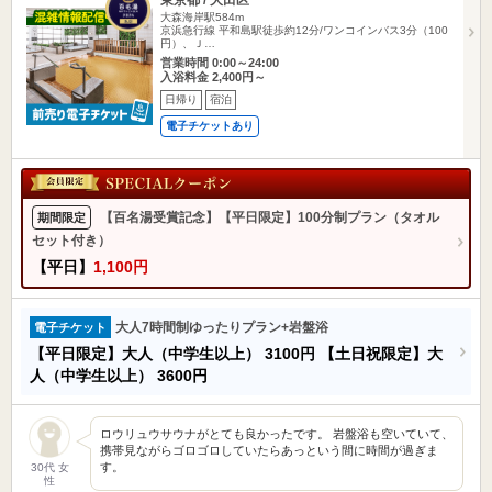
東京都 / 大田区
大森海岸駅584m
京浜急行線 平和島駅徒歩約12分/ワンコインバス3分（100
円）、Ｊ…
営業時間 0:00～24:00
入浴料金 2,400円～
日帰り
宿泊
電子チケットあり
【百名湯受賞記念】【平日限定】100分制プラン（タオル
期間限定
セット付き）
【平日】
1,100円
大人7時間制ゆったりプラン+岩盤浴
電子チケット
【平日限定】大人（中学生以上）
3100円
【土日祝限定】大
人（中学生以上）
3600円
ロウリュウサウナがとても良かったです。 岩盤浴も空いていて、
携帯見ながらゴロゴロしていたらあっという間に時間が過ぎま
す。
30代 女
性