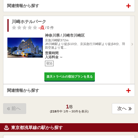
関連情報から探す
川崎ホテルパーク
-点
/ 0 件
神奈川県 / 川崎市川崎区
京急川崎駅372m
JR川崎駅より徒歩10分、京浜急行川崎駅より徒歩8分、羽
田空港より電…
営業時間
入浴料金 ～
宿泊
楽天トラベルの宿泊プランを見る
関連情報から探す
1
/
8
前へ
次へ
(
218
件中 1件～30件を表示)
東京都浅草線の駅から探す