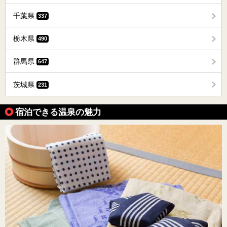
千葉県
337
栃木県
490
群馬県
647
茨城県
231
宿泊できる温泉の魅力