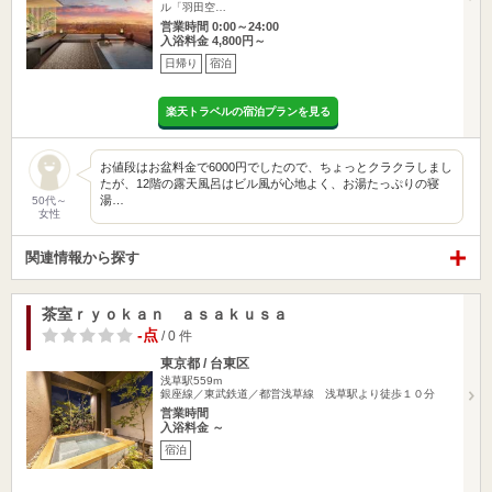
ル「羽田空…
営業時間 0:00～24:00
入浴料金 4,800円～
日帰り
宿泊
楽天トラベルの宿泊プランを見る
お値段はお盆料金で6000円でしたので、ちょっとクラクラしまし
たが、12階の露天風呂はビル風が心地よく、お湯たっぷりの寝
湯…
50代～
女性
関連情報から探す
茶室ｒｙｏｋａｎ ａｓａｋｕｓａ
-点
/ 0 件
東京都 / 台東区
浅草駅559m
銀座線／東武鉄道／都営浅草線 浅草駅より徒歩１０分
営業時間
入浴料金 ～
宿泊