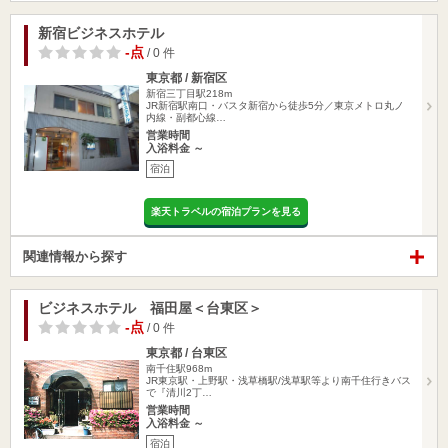
新宿ビジネスホテル
-点
/ 0 件
東京都 / 新宿区
新宿三丁目駅218m
JR新宿駅南口・バスタ新宿から徒歩5分／東京メトロ丸ノ
内線・副都心線…
営業時間
入浴料金 ～
宿泊
楽天トラベルの宿泊プランを見る
関連情報から探す
ビジネスホテル 福田屋＜台東区＞
-点
/ 0 件
東京都 / 台東区
南千住駅968m
JR東京駅・上野駅・浅草橋駅/浅草駅等より南千住行きバス
で『清川2丁…
営業時間
入浴料金 ～
宿泊