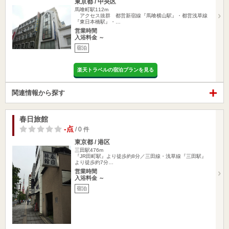
東京都 / 中央区
馬喰町駅112m
アクセス抜群 都営新宿線『馬喰横山駅』・都営浅草線
『東日本橋駅』・…
営業時間
入浴料金 ～
宿泊
楽天トラベルの宿泊プランを見る
関連情報から探す
春日旅館
-点
/ 0 件
東京都 / 港区
三田駅476m
『JR田町駅』より徒歩約8分／三田線・浅草線『三田駅』
より徒歩約7分…
営業時間
入浴料金 ～
宿泊