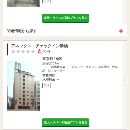
宿泊
楽天トラベルの宿泊プランを見る
関連情報から探す
アネックス チェックイン新橋
-点
/ 0 件
東京都 / 港区
新橋駅253m
ＪＲ新橋駅烏森口～徒歩３分 東京メトロ銀座線、浅草
線、ゆりかもめ～…
営業時間
入浴料金 ～
宿泊
楽天トラベルの宿泊プランを見る