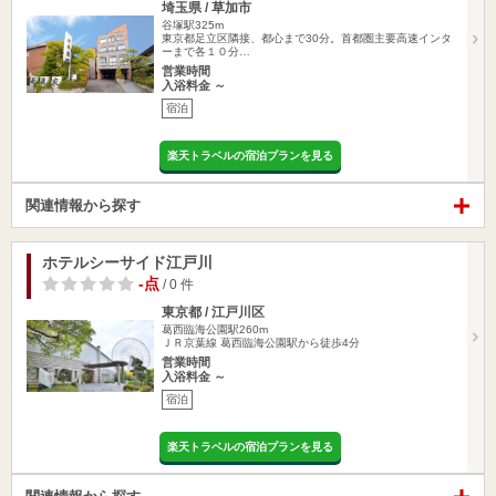
埼玉県 / 草加市
谷塚駅325m
東京都足立区隣接、都心まで30分。首都圏主要高速インタ
ーまで各１０分…
営業時間
入浴料金 ～
宿泊
楽天トラベルの宿泊プランを見る
関連情報から探す
ホテルシーサイド江戸川
-点
/ 0 件
東京都 / 江戸川区
葛西臨海公園駅260m
ＪＲ京葉線 葛西臨海公園駅から徒歩4分
営業時間
入浴料金 ～
宿泊
楽天トラベルの宿泊プランを見る