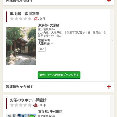
関連情報から探す
鳳明館 森川別館
-点
/ 0 件
東京都 / 文京区
東大前駅389m
丸ノ内線・大江戸線：本郷三丁目駅徒歩９分 三田線：春
日駅徒歩４分 南…
営業時間
入浴料金 ～
宿泊
楽天トラベルの宿泊プランを見る
関連情報から探す
お茶の水ホテル昇龍館
-点
/ 0 件
東京都 / 千代田区
淡路町駅428m