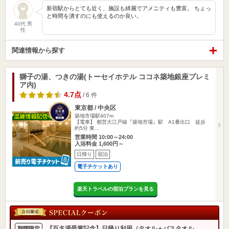
新宿駅からとても近く、施設も綺麗でアメニティも豊富。 ちょっ
と時間を潰すのにも使えるのか良い。
40代 男
性
関連情報から探す
獅子の湯、つきの湯(トーセイホテル ココネ築地銀座プレミ
ア内)
4.7点
/ 6 件
東京都 / 中央区
築地市場駅407m
【電車】 都営大江戸線『築地市場』駅 A1番出口 徒歩
約5分 東…
営業時間 10:00～24:00
入浴料金 1,600円～
日帰り
宿泊
電子チケットあり
楽天トラベルの宿泊プランを見る
【百名湯受賞記念】日帰り利用（タオル＋バスタオル
期間限定