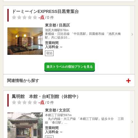
ドーミーインEXPRESS目黒青葉台
-点
/ 0 件
東京都 / 目黒区
池尻大橋駅678m
東横線・日比谷線 「中目黒駅」田園都市線 「池尻大橋
駅」共に徒歩10…
営業時間
入浴料金 ～
宿泊
楽天トラベルの宿泊プランを見る
関連情報から探す
鳳明館 本館・台町別館（休館中）
-点
/ 0 件
東京都 / 文京区
本郷三丁目駅597m
丸の内線・大江戸線 「本郷三丁目駅」徒歩９分 三田
線 「春日駅」…
営業時間
入浴料金 ～