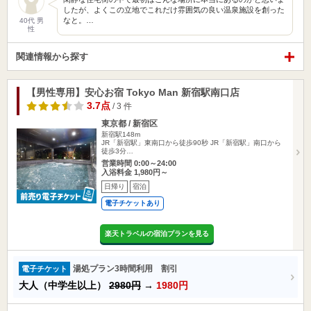
したが、よくこの立地でこれだけ雰囲気の良い温泉施設を創った
なと。…
40代 男
性
関連情報から探す
【男性専用】安心お宿 Tokyo Man 新宿駅南口店
3.7点
/ 3 件
東京都 / 新宿区
新宿駅148m
JR「新宿駅」東南口から徒歩90秒 JR「新宿駅」南口から
徒歩3分…
営業時間 0:00～24:00
入浴料金 1,980円～
日帰り
宿泊
電子チケットあり
楽天トラベルの宿泊プランを見る
湯処プラン3時間利用 割引
電子チケット
大人（中学生以上）
2980円
→
1980円