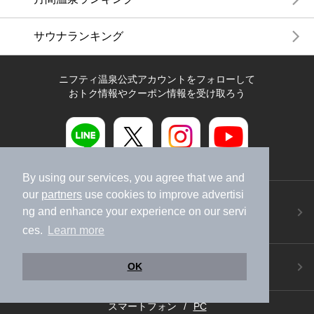
サウナランキング
ニフティ温泉公式アカウントをフォローして
おトク情報やクーポン情報を受け取ろう
By using our services, you agree that we and
our
partners
use cookies to improve advertisi
ニフティ温泉アプリ
ng and enhance your experience on our servi
地図から温泉検索！お得な限定クーポンも！
今すぐダウンロード！
ces.
Learn more
ご意見ご要望 ・お問い合わせ
OK
施設データの新規追加や修正依頼もこちらから
スマートフォン
/
PC