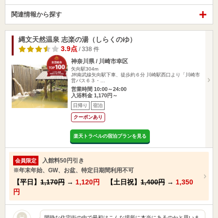
関連情報から探す
縄文天然温泉 志楽の湯（しらくのゆ）
3.9点
/ 338 件
神奈川県 / 川崎市幸区
矢向駅304m
JR南武線矢向駅下車、徒歩約６分 川崎駅西口より「川崎市
営バス６３・…
営業時間 10:00～24:00
入浴料金 1,170円～
日帰り
宿泊
クーポンあり
楽天トラベルの宿泊プランを見る
入館料50円引き
会員限定
※年末年始、GW、お盆、特定日期間利用不可
【平日】
1,170円
→
1,120円
【土日祝】
1,400円
→
1,350
円
閑静な住宅街の中で最初はこんな場所に本当にあるのかと思いま