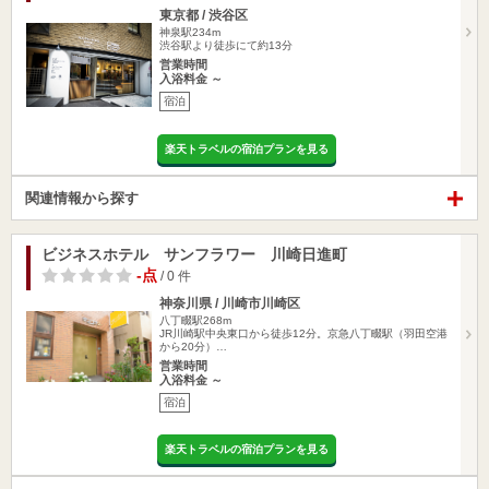
東京都 / 渋谷区
神泉駅234m
渋谷駅より徒歩にて約13分
営業時間
入浴料金 ～
宿泊
楽天トラベルの宿泊プランを見る
関連情報から探す
ビジネスホテル サンフラワー 川崎日進町
-点
/ 0 件
神奈川県 / 川崎市川崎区
八丁畷駅268m
JR川崎駅中央東口から徒歩12分。京急八丁畷駅（羽田空港
から20分）…
営業時間
入浴料金 ～
宿泊
楽天トラベルの宿泊プランを見る