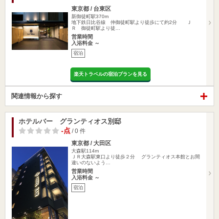
東京都 / 台東区
新御徒町駅370m
地下鉄日比谷線 仲御徒町駅より徒歩にて約2分 Ｊ
Ｒ 御徒町駅より徒…
営業時間
入浴料金 ～
宿泊
楽天トラベルの宿泊プランを見る
関連情報から探す
ホテルバー グランティオス別邸
-点
/ 0 件
東京都 / 大田区
大森駅114m
ＪＲ大森駅東口より徒歩２分 グランティオス本館とお間
違いのないよう…
営業時間
入浴料金 ～
宿泊