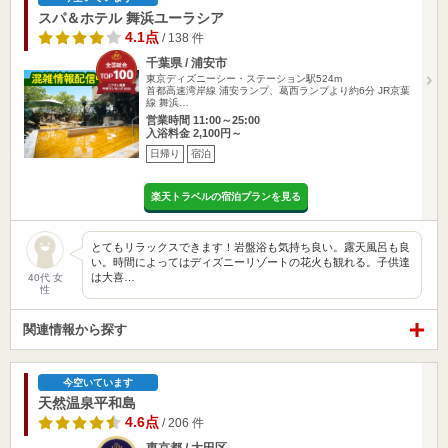
スパ＆ホテル 舞浜ユーラシア
4.1点
/ 138 件
千葉県 / 浦安市
東京ディズニーシー・ステーション駅524m
首都高速湾岸線 浦安ランプ、葛西ランプより約6分 JR京葉
線 舞浜…
営業時間 11:00～25:00
入浴料金 2,100円～
日帰り
宿泊
楽天トラベルの宿泊プランを見る
とてもリラックスできます！岩盤浴も気持ち良い。露天風呂も良
い。時間によってはディズニーリゾートの花火も観れる。子供達
は大喜…
40代 女
性
関連情報から探す
今空いています
天然温泉平和島
4.6点
/ 206 件