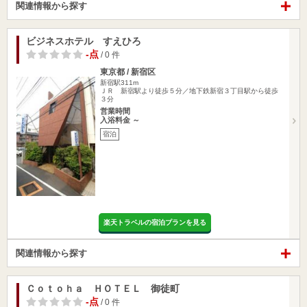
関連情報から探す
ビジネスホテル すえひろ
-点
/ 0 件
東京都 / 新宿区
新宿駅311m
ＪＲ 新宿駅より徒歩５分／地下鉄新宿３丁目駅から徒歩
３分
営業時間
入浴料金 ～
宿泊
楽天トラベルの宿泊プランを見る
関連情報から探す
Ｃｏｔｏｈａ ＨＯＴＥＬ 御徒町
-点
/ 0 件