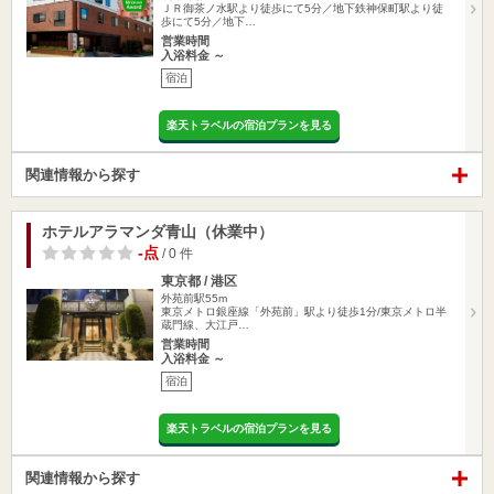
ＪＲ御茶ノ水駅より徒歩にて5分／地下鉄神保町駅より徒
歩にて5分／地下…
営業時間
入浴料金 ～
宿泊
楽天トラベルの宿泊プランを見る
関連情報から探す
ホテルアラマンダ青山（休業中）
-点
/ 0 件
東京都 / 港区
外苑前駅55m
東京メトロ銀座線「外苑前」駅より徒歩1分/東京メトロ半
蔵門線、大江戸…
営業時間
入浴料金 ～
宿泊
楽天トラベルの宿泊プランを見る
関連情報から探す