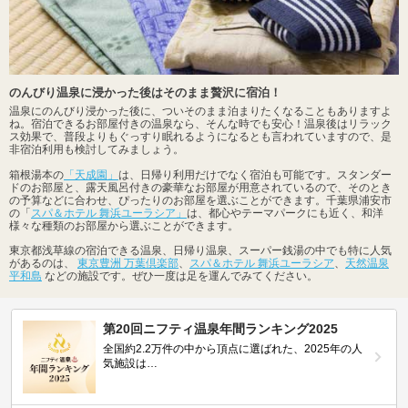
のんびり温泉に浸かった後はそのまま贅沢に宿泊！
温泉にのんびり浸かった後に、ついそのまま泊まりたくなることもありますよ
ね。宿泊できるお部屋付きの温泉なら、そんな時でも安心！温泉後はリラック
ス効果で、普段よりもぐっすり眠れるようになるとも言われていますので、是
非宿泊利用も検討してみましょう。
箱根湯本の
「天成園」
は、日帰り利用だけでなく宿泊も可能です。スタンダー
ドのお部屋と、露天風呂付きの豪華なお部屋が用意されているので、そのとき
の予算などに合わせ、ぴったりのお部屋を選ぶことができます。千葉県浦安市
の「
スパ＆ホテル 舞浜ユーラシア」
は、都心やテーマパークにも近く、和洋
様々な種類のお部屋から選ぶことができます。
東京都浅草線の宿泊できる温泉、日帰り温泉、スーパー銭湯の中でも特に人気
があるのは、
東京豊洲 万葉倶楽部
、
スパ＆ホテル 舞浜ユーラシア
、
天然温泉
平和島
などの施設です。ぜひ一度は足を運んでみてください。
第20回ニフティ温泉年間ランキング2025
全国約2.2万件の中から頂点に選ばれた、2025年の人
気施設は…