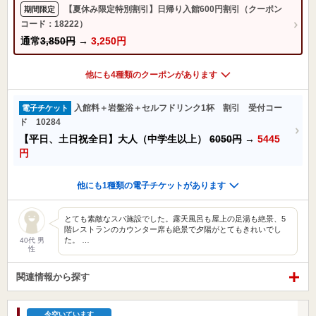
【夏休み限定特別割引】日帰り入館600円割引（クーポン
期間限定
コード：18222）
通常
3,850円
→
3,250円
他にも4種類のクーポンがあります
入館料＋岩盤浴＋セルフドリンク1杯 割引 受付コー
電子チケット
ド 10284
【平日、土日祝全日】大人（中学生以上）
6050円
→
5445
円
他にも1種類の電子チケットがあります
とても素敵なスパ施設でした。露天風呂も屋上の足湯も絶景、5
階レストランのカウンター席も絶景で夕陽がとてもきれいでし
た。 …
40代 男
性
関連情報から探す
今空いています