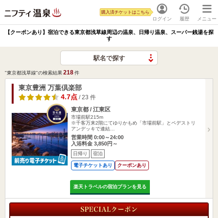
購入済チケットはこちら
ログイン
履歴
メニュー
【クーポンあり】宿泊できる東京都浅草線周辺の温泉、日帰り温泉、スーパー銭湯を探
す
駅名で探す
218
"東京都浅草線"の検索結果
件
東京豊洲 万葉倶楽部
4.7点
/ 23 件
東京都 / 江東区
市場前駅215m
※千客万来2階にてゆりかもめ「市場前駅」とペデストリ
アンデッキで連結…
営業時間 0:00～24:00
入浴料金 3,850円～
日帰り
宿泊
電子チケットあり
クーポンあり
楽天トラベルの宿泊プランを見る