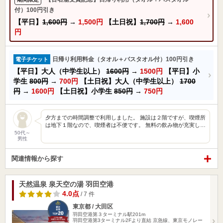
付）100円引き
【平日】
1,600円
→
1,500円
【土日祝】
1,700円
→
1,600
円
日帰り利用料金（タオル＋バスタオル付）100円引き
電子チケット
【平日】大人（中学生以上）
1600円
→
1500円
【平日】小
学生
800円
→
700円
【土日祝】大人（中学生以上）
1700
円
→
1600円
【土日祝】小学生
850円
→
750円
夕方までの時間調整で利用しました。 施設は２階ですが、喫煙所
は地下１階なので、喫煙者は不便です。 無料の飲み物が充実し…
50代～
男性
関連情報から探す
天然温泉 泉天空の湯 羽田空港
4.0点
/ 7 件
東京都 / 大田区
羽田空港第３ターミナル駅201m
羽田空港第3ターミナル2Fより直結 京急線、東京モノレー