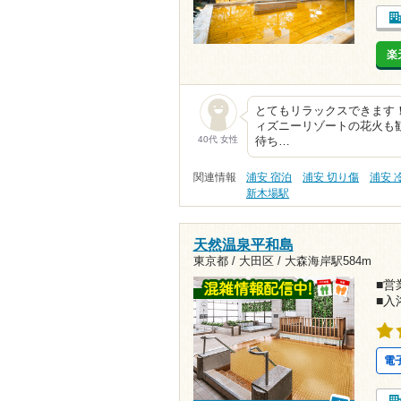
楽
とてもリラックスできます
ィズニーリゾートの花火も
40代 女性
待ち…
関連情報
浦安 宿泊
浦安 切り傷
浦安 
新木場駅
天然温泉平和島
東京都 / 大田区 /
大森海岸駅584m
■営業
■入
電