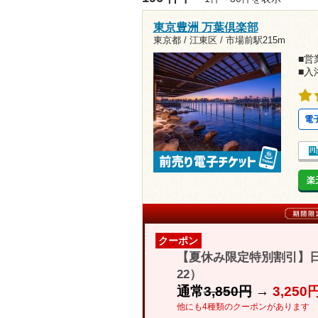
東京豊洲 万葉倶楽部
東京都 / 江東区 /
市場前駅215m
■営業
■入
電
楽
クーポン
【夏休み限定特別割引】日
22）
通常
3,850円
→
3,250
他にも4種類のクーポンがあります