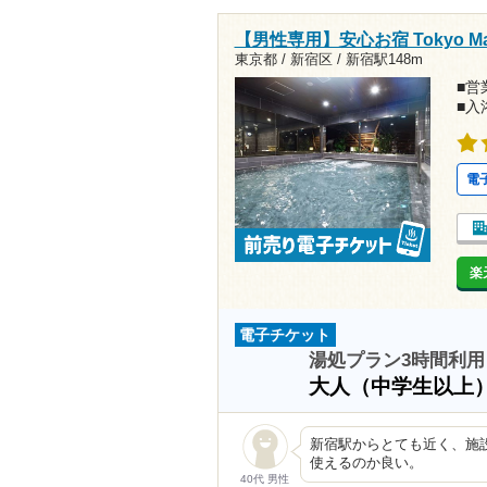
【男性専用】安心お宿 Tokyo M
東京都 / 新宿区 /
新宿駅148m
■営業
■入
電
楽
電子チケット
湯処プラン3時間利用
大人（中学生以上
新宿駅からとても近く、施
使えるのか良い。
40代 男性