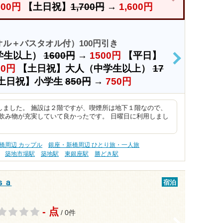
500円
【土日祝】
1,700円
→
1,600円
ル＋バスタオル付）100円引き
学生以上）
1600円
→
1500円
【平日】
>
00円
【土日祝】大人（中学生以上）
17
土日祝】小学生
850円
→
750円
しました。 施設は２階ですが、喫煙所は地下１階なので、
飲み物が充実していて良かったです。 日曜日に利用しまし
橋周辺 カップル
銀座・新橋周辺 ひとり旅・一人旅
築地市場駅
築地駅
東銀座駅
勝どき駅
ｓａ
宿泊
- 点
/ 0件
>