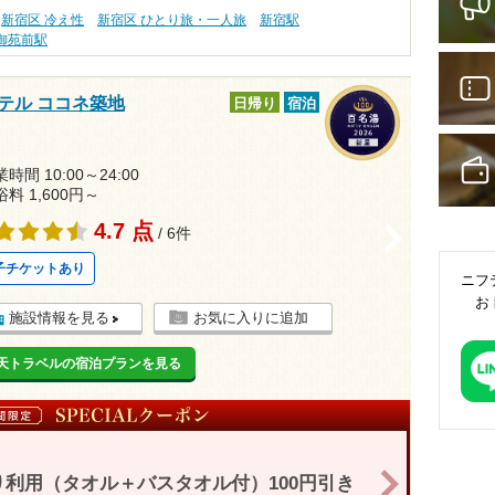
新宿区 冷え性
新宿区 ひとり旅・一人旅
新宿駅
御苑前駅
テル ココネ築地
日帰り
宿泊
時間 10:00～24:00
浴料 1,600円～
4.7 点
/ 6件
>
子チケットあり
ニフ
お
施設情報を見る
お気に入りに追加
天トラベルの宿泊プランを見る
>
利用（タオル＋バスタオル付）100円引き