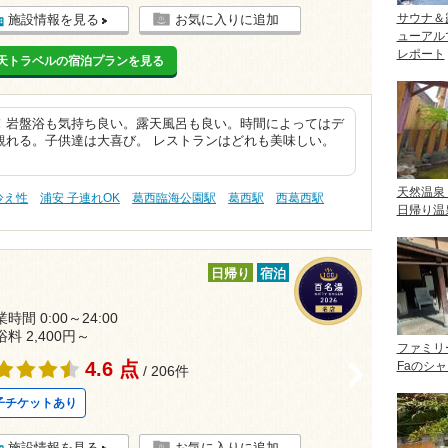
サウナ＆
施設情報を見る
お気に入りに追加
ューアル
レポート
天トラベルの宿泊プランを見る
！岩盤浴も気持ち良い。露天風呂も良い。時間によってはデ
観れる。子供達は大喜び。 レストランはどれも美味しい。
天然温泉
冷え性
浦安 子連れOK
葛西臨海公園駅
葛西駅
西葛西駅
日帰り温
日帰り
宿泊
時間 0:00～24:00
浴料 2,400円～
ファミリ
4.6 点
Faのシ
>
/ 206件
子チケットあり
施設情報を見る
お気に入りに追加