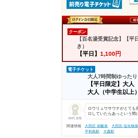
クーポン
【百名湯受賞記念】【平日
き）
【平日】
1,100円
電子チケット
大人7時間制ゆったり
【平日限定】大人
大人（中学生以上
ロウリュウサウナがとても
ロしていたらあっという間
30代 女性
関連情報
大田区 炭酸泉
大田区 塩化物
平和島駅
大森駅