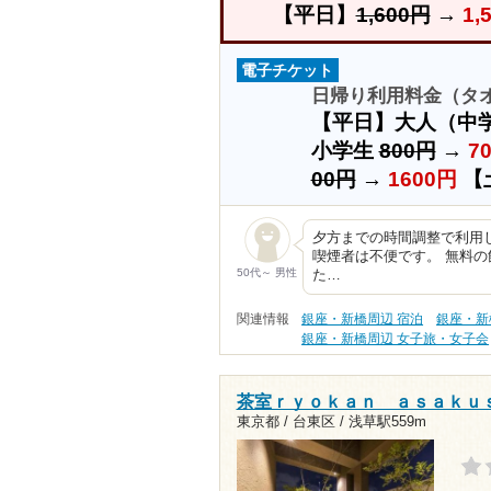
【平日】
1,600円
→
1,
電子チケット
日帰り利用料金（タオ
【平日】大人（中
小学生
800円
→
7
00円
→
1600円
【
夕方までの時間調整で利用
喫煙者は不便です。 無料の
50代～ 男性
た…
関連情報
銀座・新橋周辺 宿泊
銀座・新
銀座・新橋周辺 女子旅・女子会
茶室ｒｙｏｋａｎ ａｓａｋｕ
東京都 / 台東区 /
浅草駅559m