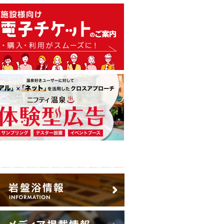
温泉・日帰り温泉・スーパー銭
広告出稿のご案内