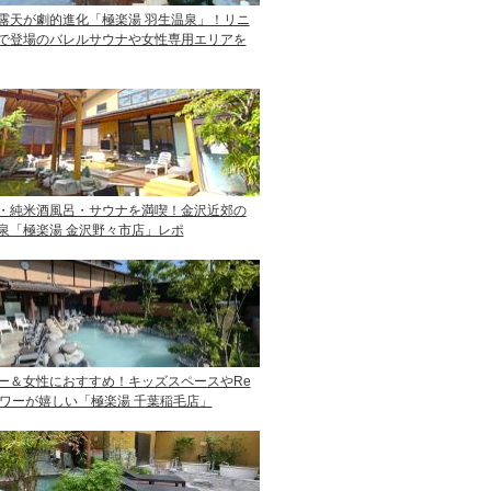
露天が劇的進化「極楽湯 羽生温泉」！リニ
で登場のバレルサウナや女性専用エリアを
・純米酒風呂・サウナを満喫！金沢近郊の
泉「極楽湯 金沢野々市店」レポ
ー＆女性におすすめ！キッズスペースやRe
ャワーが嬉しい「極楽湯 千葉稲毛店」