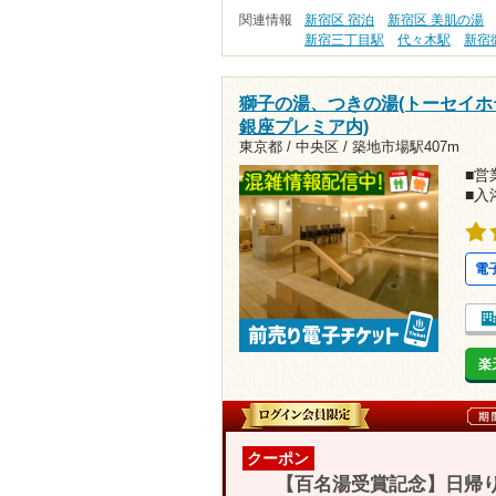
関連情報
新宿区 宿泊
新宿区 美肌の湯
新宿三丁目駅
代々木駅
新宿
獅子の湯、つきの湯(トーセイホ
銀座プレミア内)
東京都 / 中央区 /
築地市場駅407m
■営業
■入
電
楽
クーポン
【百名湯受賞記念】日帰り