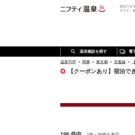
宿泊でき
サウナ、
温浴施設を探す
電
温泉TOP
>
関東
>
東京都
>
京葉線
>
【クーポンあり】宿泊で
196 件中
1件～30件を表示