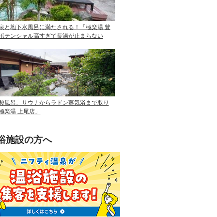
泉と地下水風呂に満たされる！「極楽湯 豊
ポテンシャル高すぎて長湯が止まらない
酸風呂、サウナからラドン蒸気浴まで取り
極楽湯 上尾店」
浴施設の方へ
ニフティ温泉を使って手軽に集