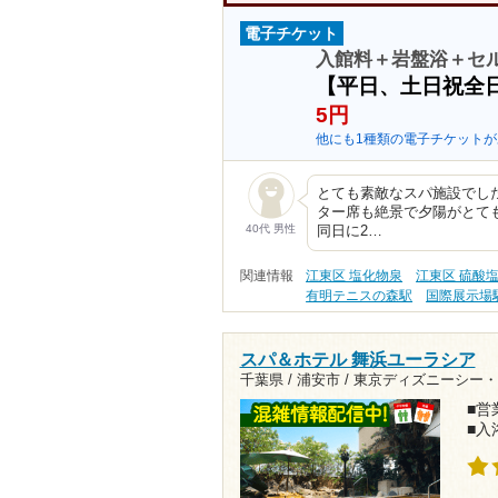
電子チケット
入館料＋岩盤浴＋セル
【平日、土日祝全
5円
他にも1種類の電子チケットが
とても素敵なスパ施設でし
ター席も絶景で夕陽がとて
40代 男性
同日に2…
関連情報
江東区 塩化物泉
江東区 硫酸
有明テニスの森駅
国際展示場
スパ＆ホテル 舞浜ユーラシア
千葉県 / 浦安市 /
東京ディズニーシー・
■営業
■入