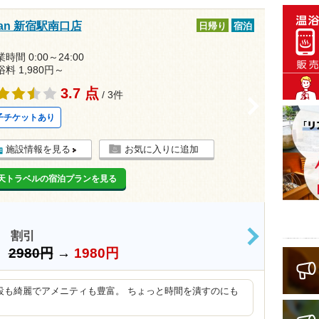
an 新宿駅南口店
日帰り
宿泊
時間 0:00～24:00
浴料 1,980円～
3.7 点
/ 3件
>
子チケットあり
施設情報を見る
お気に入りに追加
天トラベルの宿泊プランを見る
 割引
>
）
2980円
→
1980円
設も綺麗でアメニティも豊富。 ちょっと時間を潰すのにも