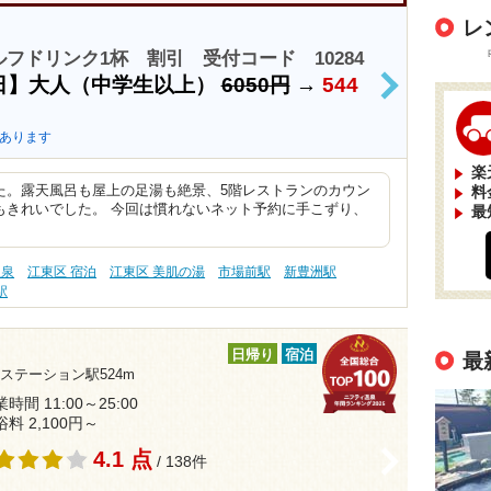
レ
フドリンク1杯 割引 受付コード 10284
日】大人（中学生以上）
6050円
→
544
>
あります
楽
た。露天風呂も屋上の足湯も絶景、5階レストランのカウン
料
もきれいでした。 今回は慣れないネット予約に手こずり、
最
塩泉
江東区 宿泊
江東区 美肌の湯
市場前駅
新豊洲駅
駅
日帰り
宿泊
最
ステーション駅524m
時間 11:00～25:00
浴料 2,100円～
4.1 点
>
/ 138件