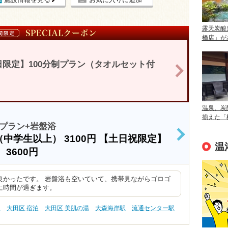
露天炭酸
橋店」が
限定】100分制プラン（タオルセット付
>
温泉、炭
揃えた「
プラン+岩盤浴
（中学生以上）
3100円
【土日祝限定】
>
温
）
3600円
良かったです。 岩盤浴も空いていて、携帯見ながらゴロゴ
に時間が過ぎます。
泉
大田区 宿泊
大田区 美肌の湯
大森海岸駅
流通センター駅