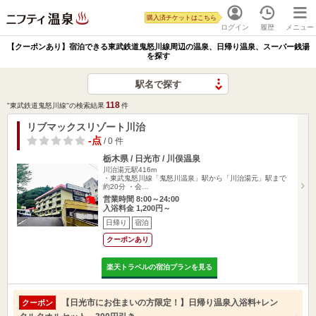
購入済チケットはこちら
ログイン
履歴
メニュー
【クーポンあり】宿泊できる東武鉄道鬼怒川線周辺の温泉、日帰り温泉、スーパー銭湯
を探す
駅名で探す
118
"東武鉄道鬼怒川線"の検索結果
件
リブマックスリゾート川治
-点
/ 0 件
栃木県 / 日光市 / 川俣温泉
川治湯元駅416m
・東武鬼怒川線「鬼怒川温泉」駅から「川治湯元」駅まで
約20分 ・会…
営業時間 8:00～24:00
入浴料金 1,200円～
日帰り
宿泊
クーポンあり
楽天トラベルの宿泊プランを見る
【日光市にお住まいの方限定！】日帰り温泉入浴料+レン
クーポン