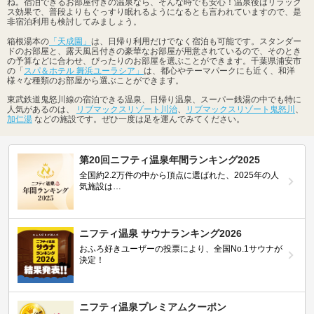
ね。宿泊できるお部屋付きの温泉なら、そんな時でも安心！温泉後はリラック
ス効果で、普段よりもぐっすり眠れるようになるとも言われていますので、是
非宿泊利用も検討してみましょう。
箱根湯本の
「天成園」
は、日帰り利用だけでなく宿泊も可能です。スタンダー
ドのお部屋と、露天風呂付きの豪華なお部屋が用意されているので、そのとき
の予算などに合わせ、ぴったりのお部屋を選ぶことができます。千葉県浦安市
の「
スパ＆ホテル 舞浜ユーラシア」
は、都心やテーマパークにも近く、和洋
様々な種類のお部屋から選ぶことができます。
東武鉄道鬼怒川線の宿泊できる温泉、日帰り温泉、スーパー銭湯の中でも特に
人気があるのは、
リブマックスリゾート川治
、
リブマックスリゾート鬼怒川
、
加仁湯
などの施設です。ぜひ一度は足を運んでみてください。
第20回ニフティ温泉年間ランキング2025
全国約2.2万件の中から頂点に選ばれた、2025年の人
気施設は…
ニフティ温泉 サウナランキング2026
おふろ好きユーザーの投票により、全国No.1サウナが
決定！
ニフティ温泉プレミアムクーポン