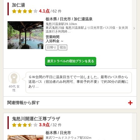
加仁湯
4.1点
/ 62 件
栃木県 / 日光市 / 加仁湯温泉
鬼怒川温泉駅29.10km
東武鬼怒川線 鬼怒川温泉駅より日光市営バス川俣・女夫渕
温泉行き利用終…
営業時間
入浴料金 ～
日帰り
宿泊
楽天トラベルの宿泊プランを見る
ＧＷ合間の平日に温泉目当てで一泊しました。最寄のバス停から
送迎バス（宿泊者のみ利用可、事前予約不要）で約30分の距離に
あり…
40代 女
性
関連情報から探す
鬼怒川開運仁王尊プラザ
3.9点
/ 32 件
栃木県 / 日光市
東武ワールドスクウェア駅332m