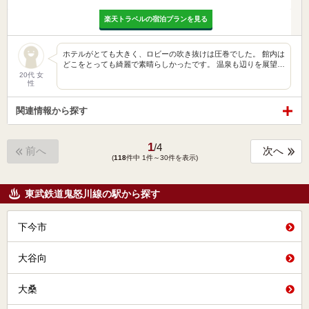
楽天トラベルの宿泊プランを見る
ホテルがとても大きく、ロビーの吹き抜けは圧巻でした。 館内は
どこをとっても綺麗で素晴らしかったです。 温泉も辺りを展望…
20代 女
性
関連情報から探す
1
/
4
前へ
次へ
(
118
件中 1件～30件を表示)
東武鉄道鬼怒川線の駅から探す
下今市
大谷向
大桑