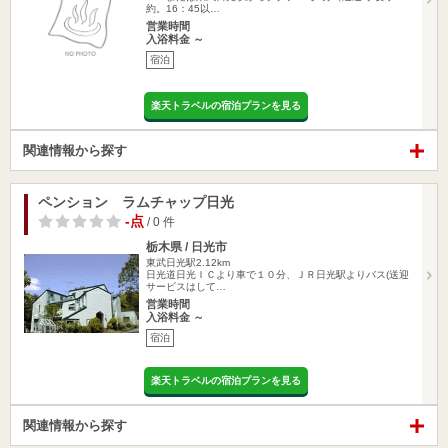
約。16：45以…
営業時間
入浴料金 ～
宿泊
楽天トラベルの宿泊プランを見る
関連情報から探す
ペンション ラムチャップ日光
-点
/ 0 件
栃木県 / 日光市
東武日光駅2.12km
日光道日光ＩＣより車で１０分、ＪＲ日光駅よりバス(送迎
サービスはして…
営業時間
入浴料金 ～
宿泊
楽天トラベルの宿泊プランを見る
関連情報から探す