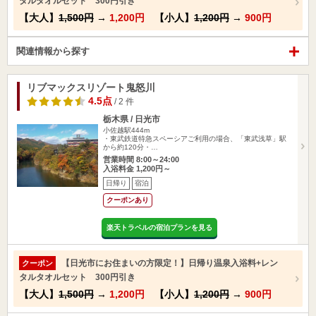
タルタオルセット 300円引き
【大人】
1,500円
→
1,200円
【小人】
1,200円
→
900円
関連情報から探す
リブマックスリゾート鬼怒川
4.5点
/ 2 件
栃木県 / 日光市
小佐越駅444m
・東武鉄道特急スペーシアご利用の場合、「東武浅草」駅
から約120分・…
営業時間 8:00～24:00
入浴料金 1,200円～
日帰り
宿泊
クーポンあり
楽天トラベルの宿泊プランを見る
【日光市にお住まいの方限定！】日帰り温泉入浴料+レン
クーポン
タルタオルセット 300円引き
【大人】
1,500円
→
1,200円
【小人】
1,200円
→
900円