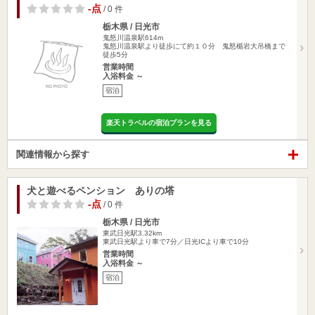
-点
/ 0 件
栃木県 / 日光市
鬼怒川温泉駅614m
鬼怒川温泉駅より徒歩にて約１０分 鬼怒楯岩大吊橋まで
徒歩5分
営業時間
入浴料金 ～
宿泊
楽天トラベルの宿泊プランを見る
関連情報から探す
犬と遊べるペンション ありの塔
-点
/ 0 件
栃木県 / 日光市
東武日光駅3.32km
東武日光駅より車で7分／日光ICより車で10分
営業時間
入浴料金 ～
宿泊