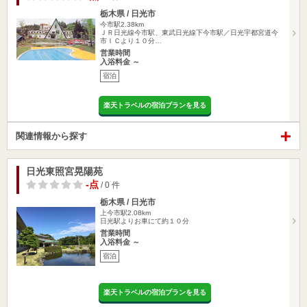
栃木県 / 日光市
今市駅2.38km
ＪＲ日光線今市駅、東武日光線下今市駅／日光宇都宮道今
市ＩＣより１０分…
営業時間
入浴料金 ～
宿泊
楽天トラベルの宿泊プランを見る
関連情報から探す
日光東照宮晃陽苑
-点
/ 0 件
栃木県 / 日光市
上今市駅2.08km
日光駅よりお車にて約１０分
営業時間
入浴料金 ～
宿泊
楽天トラベルの宿泊プランを見る