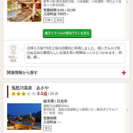
最寄り駅:東武鬼怒川線、小佐越駅。小佐越駅・西口より送
迎バス東北自動…
営業時間 9:00～21:00
入浴料金 700円～
日帰り
宿泊
楽天トラベルの宿泊プランを見る
日帰り入浴で3月上旬の日曜日に利用しました。強いアルカリ性
のぬるめの素晴らしいお湯を長い時間ゆっくりとつかれます。内
湯、露…
50代～
男性
関連情報から探す
鬼怒川温泉 あさや
3.3点
/ 26 件
栃木県 / 日光市
鬼怒川公園駅660m
東武鉄道 鬼怒川温泉駅より循環バス（東武ダイヤルバ
ス）利用 8分
営業時間
入浴料金 ～
宿泊