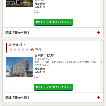
営業時間
入浴料金 ～
宿泊
楽天トラベルの宿泊プランを見る
関連情報から探す
ホテル村上
-点
/ 0 件
栃木県 / 日光市
下今市駅372m
東武 下今市駅・JR今市駅より徒歩5分／日光宇都宮有料道
路今市ICよ…
営業時間
入浴料金 ～
宿泊
楽天トラベルの宿泊プランを見る
関連情報から探す