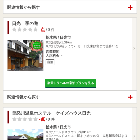
関連情報から探す
日光 季の遊
-点
/ 0 件
栃木県 / 日光市
東武日光駅1.39km
東武日光駅徒歩にて25分 日光東照宮まで徒歩15分
営業時間
入浴料金 ～
宿泊
楽天トラベルの宿泊プランを見る
関連情報から探す
鬼怒川温泉ホステル ケイズハウス日光
-点
/ 0 件
栃木県 / 日光市
東武ワールドスクウェア駅814m
東武ワールドスクエア駅より徒歩10分、鬼怒川温泉駅より
徒歩15分