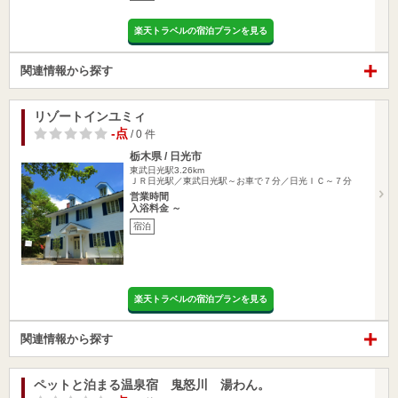
楽天トラベルの宿泊プランを見る
関連情報から探す
リゾートインユミィ
-点
/ 0 件
栃木県 / 日光市
東武日光駅3.26km
ＪＲ日光駅／東武日光駅～お車で７分／日光ＩＣ～７分
営業時間
入浴料金 ～
宿泊
楽天トラベルの宿泊プランを見る
関連情報から探す
ペットと泊まる温泉宿 鬼怒川 湯わん。