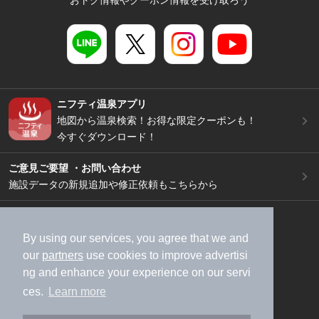
おトク情報やクーポン情報を受け取ろう
ニフティ温泉アプリ
地図から温泉検索！お得な限定クーポンも！
今すぐダウンロード！
ご意見ご要望 ・お問い合わせ
施設データの新規追加や修正依頼もこちらから
スマートフォン
/
PC
加盟店募集（資料請求）
広告出稿のご案内
By using our services, you agree that we and
our
partners
use cookies to improve advertisi
利用規約
ライフスタイルMEMBERS+規約
ng and enhance your experience on our servi
特定商取引法に基づく表記
ヘルプ
採用情報
ces.
Learn more
運営会社
個人情報保護ポリシー