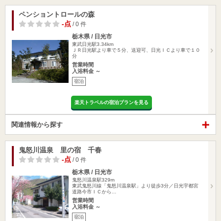
ペンショントロールの森
-点
/ 0 件
栃木県 / 日光市
東武日光駅3.34km
ＪＲ日光駅より車で５分、送迎可、日光ＩＣより車で１０
分
営業時間
入浴料金 ～
宿泊
楽天トラベルの宿泊プランを見る
関連情報から探す
鬼怒川温泉 里の宿 千春
-点
/ 0 件
栃木県 / 日光市
鬼怒川温泉駅329m
東武鬼怒川線「鬼怒川温泉駅」より徒歩3分／日光宇都宮
道路今市ＩＣから…
営業時間
入浴料金 ～
宿泊