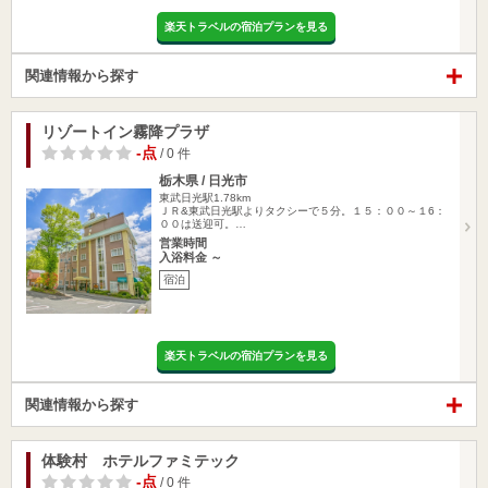
楽天トラベルの宿泊プランを見る
関連情報から探す
リゾートイン霧降プラザ
-点
/ 0 件
栃木県 / 日光市
東武日光駅1.78km
ＪＲ&東武日光駅よりタクシーで５分。１５：００～１6：
００は送迎可。…
営業時間
入浴料金 ～
宿泊
楽天トラベルの宿泊プランを見る
関連情報から探す
体験村 ホテルファミテック
-点
/ 0 件