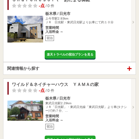
-点
/ 0 件
栃木県 / 日光市
上今市駅2.93km
ＪＲ 日光駅・東武日光駅よりお車にて約１０分
営業時間
入浴料金 ～
宿泊
楽天トラベルの宿泊プランを見る
関連情報から探す
ワイルド＆ネイチャーハウス ＹＡＭＡの家
-点
/ 0 件
栃木県 / 日光市
東武日光駅2.29km
ＪＲ「日光駅」・東武日光線「東武日光駅」より車(タクシ
ー)で約７分、…
営業時間
入浴料金 ～
宿泊