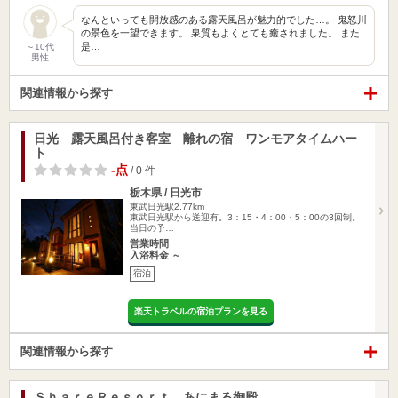
なんといっても開放感のある露天風呂が魅力的でした…。 鬼怒川
の景色を一望できます。 泉質もよくとても癒されました。 また
是…
～10代
男性
関連情報から探す
日光 露天風呂付き客室 離れの宿 ワンモアタイムハー
ト
-点
/ 0 件
栃木県 / 日光市
東武日光駅2.77km
東武日光駅から送迎有。3：15・4：00・5：00の3回制。
当日の予…
営業時間
入浴料金 ～
宿泊
楽天トラベルの宿泊プランを見る
関連情報から探す
ＳｈａｒｅＲｅｓｏｒｔ あにまる御殿