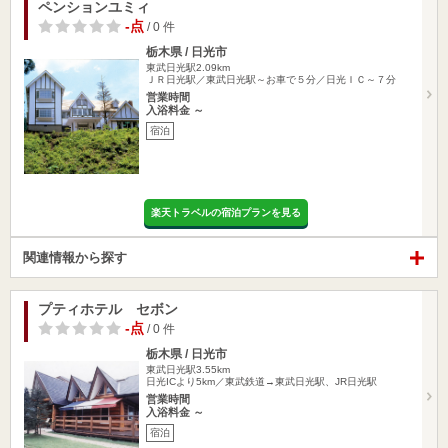
ペンションユミィ
-点
/ 0 件
栃木県 / 日光市
東武日光駅2.09km
ＪＲ日光駅／東武日光駅～お車で５分／日光ＩＣ～７分
営業時間
入浴料金 ～
宿泊
楽天トラベルの宿泊プランを見る
関連情報から探す
プティホテル セボン
-点
/ 0 件
栃木県 / 日光市
東武日光駅3.55km
日光ICより5km／東武鉄道→東武日光駅、JR日光駅
営業時間
入浴料金 ～
宿泊