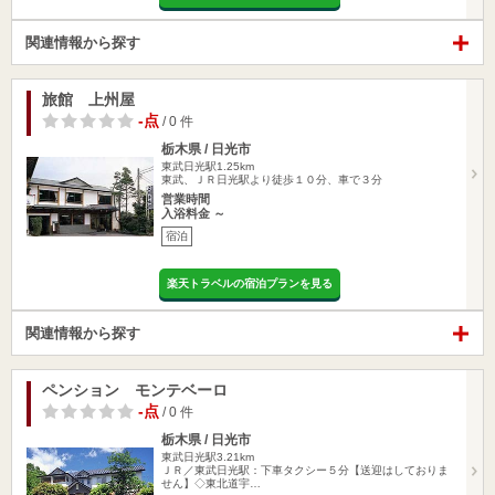
関連情報から探す
旅館 上州屋
-点
/ 0 件
栃木県 / 日光市
東武日光駅1.25km
東武、ＪＲ日光駅より徒歩１０分、車で３分
営業時間
入浴料金 ～
宿泊
楽天トラベルの宿泊プランを見る
関連情報から探す
ペンション モンテベーロ
-点
/ 0 件
栃木県 / 日光市
東武日光駅3.21km
ＪＲ／東武日光駅：下車タクシー５分【送迎はしておりま
せん】◇東北道宇…