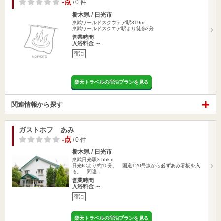
-点
/ 0 件
栃木県 / 日光市
東武ワールドスクウェア駅319m
東武ワールドスクエア駅より徒歩3分
営業時間
入浴料金 ～
宿泊
楽天トラベルの宿泊プランを見る
関連情報から探す
ガストホフ あみ
-点
/ 0 件
栃木県 / 日光市
東武日光駅3.55km
日光ICより約10分。 国道120号線から必ずあみ看板を入
る。 間違…
営業時間
入浴料金 ～
宿泊
楽天トラベルの宿泊プランを見る