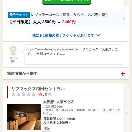
レギュラーコース（温泉、サウナ、スパ等）割引
電子チケット
【平日限定】大人
2500円
→
2400円
他にも1種類の電子チケットがあります
https://www.daitoyo.co.jp/spa/mens/ 「サウナ＆スパ大東洋」に
て、「早朝コース：￥1,…
50代～
男性
関連情報から探す
リブマックス梅田セントラル
-点
/ 0 件
大阪府 / 大阪市北区
北新地駅560m
【電車】 地下鉄谷町線「東梅田」駅7番出口 徒歩 約7分 阪
神本…
営業時間 6:00～25:00
入浴料金 2,500円～
宿泊