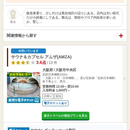
阪急東通り、少し行けば風化地区の辺りにある。店内は古い様式
だが小綺麗にしてある。難点は、階段やフロア内段差が多い点
か。暫し…
匿名
関連情報から探す
今空いています
サウナ＆カプセル アムザ(AMZA)
3.6点
/ 13 件
大阪府 / 大阪市中央区
近鉄日本橋駅242m
・大阪メトロ「日本橋駅」、及び近鉄線「近鉄日本橋駅」
各下車より、西方…
営業時間 12:00～翌10:00
入浴料金 1,600円～
日帰り
宿泊
電子チケットあり
楽天トラベルの宿泊プランを見る