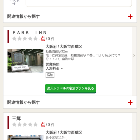
30代 女
性
関連情報から探す
ＰＡＲＫ ＩＮＮ
-点
/ 0 件
大阪府 / 大阪市西成区
動物園前駅52m
地下鉄御堂筋線 動物園前駅２番出口より徒歩にて２
分！！JR、南海の駅…
営業時間
入浴料金 ～
宿泊
楽天トラベルの宿泊プランを見る
関連情報から探す
三輝
-点
/ 0 件
大阪府 / 大阪市西成区
新今宮駅113m