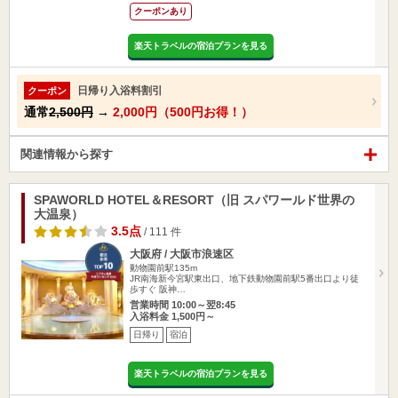
クーポンあり
楽天トラベルの宿泊プランを見る
日帰り入浴料割引
クーポン
通常
2,500円
→
2,000円（500円お得！）
関連情報から探す
SPAWORLD HOTEL＆RESORT（旧 スパワールド世界の
大温泉）
3.5点
/ 111 件
大阪府 / 大阪市浪速区
動物園前駅135m
JR南海新今宮駅東出口、地下鉄動物園前駅5番出口より徒
歩すぐ 阪神…
営業時間 10:00～翌8:45
入浴料金 1,500円～
日帰り
宿泊
楽天トラベルの宿泊プランを見る