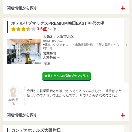
関連情報から探す
ホテルリブマックスPREMIUM梅田EAST 神代の湯
3.5点
/ 2 件
大阪府 / 大阪市北区
中崎町駅225m
■電車でのアクセス ・東海道新幹線 「新大阪駅」から
約15分 …
営業時間
入浴料金 ～
宿泊
楽天トラベルの宿泊プランを見る
今日から営業開始との事でさっそく入ってみました。 施設はまだ
新しいのできれいでよかったです。 サウナが好きなのでこれか…
30代 男
性
関連情報から探す
カンデオホテルズ大阪岸辺