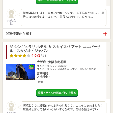
楽天トラベルの宿泊プランを見る
新大阪駅から近く、きれいなホテルです。 人工温泉が嬉しい！露
天にはつぼ湯もありました。 値段もお安めで、良かっ…
30代 女
性
関連情報から探す
ザ シンギュラリ ホテル ＆ スカイスパ アット ユニバーサ
ル・スタジオ・ジャパン
4.0点
/ 1 件
大阪府 / 大阪市此花区
ユニバーサルシティ駅48m
ユニバーサルシティ駅改札からすぐ。※徒歩1分以内
営業時間
入浴料金 ～
宿泊
楽天トラベルの宿泊プランを見る
USJ近くで大浴場付きのホテルが良くて、こちらに決めました！
駅直結と言ってもいいくらいすぐなので、荷物を預けやすい…