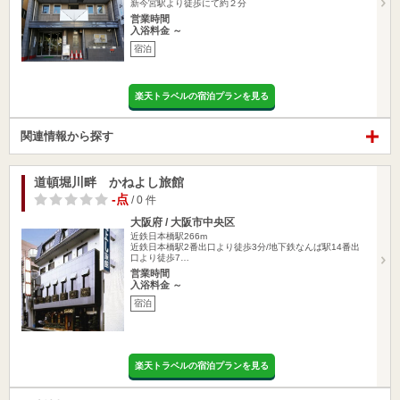
新今宮駅より徒歩にて約２分
営業時間
入浴料金 ～
宿泊
楽天トラベルの宿泊プランを見る
関連情報から探す
道頓堀川畔 かねよし旅館
-点
/ 0 件
大阪府 / 大阪市中央区
近鉄日本橋駅266m
近鉄日本橋駅2番出口より徒歩3分/地下鉄なんば駅14番出
口より徒歩7…
営業時間
入浴料金 ～
宿泊
楽天トラベルの宿泊プランを見る