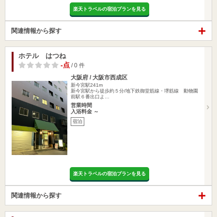
楽天トラベルの宿泊プランを見る
関連情報から探す
ホテル はつね
-点
/ 0 件
大阪府 / 大阪市西成区
新今宮駅241m
新今宮駅から徒歩約５分/地下鉄御堂筋線・堺筋線 動物園
前駅６番出口よ…
営業時間
入浴料金 ～
宿泊
楽天トラベルの宿泊プランを見る
関連情報から探す