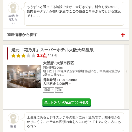
もうずっと通ってる施設ですが、大好きです。料金も安いのに、
館内着やタオルが使い放題でここの施設こそ手ぶらで行ける施設
です。…
40代 指
定しな
い
関連情報から探す
湯元「花乃井」スーパーホテル大阪天然温泉
3.2点
/ 43 件
大阪府 / 大阪市西区
阿波座駅500m
地下鉄千日前線阿波座駅9番出口徒歩5分、中央線阿波座駅
3番出口徒歩8…
営業時間 11:00～24:00
入浴料金 1,000円～
日帰り
宿泊
楽天トラベルの宿泊プランを見る
土佐堀にあるビジネスホテルの地下に涌く温泉です。駐車場が分
かりにくく、ホテルの西側の角を左に曲がってすぐのところにあ
るゴン…
匿名