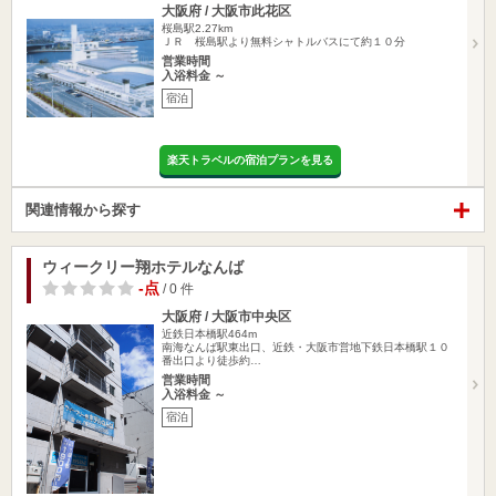
大阪府 / 大阪市此花区
桜島駅2.27km
ＪＲ 桜島駅より無料シャトルバスにて約１０分
営業時間
入浴料金 ～
宿泊
楽天トラベルの宿泊プランを見る
関連情報から探す
ウィークリー翔ホテルなんば
-点
/ 0 件
大阪府 / 大阪市中央区
近鉄日本橋駅464m
南海なんば駅東出口、近鉄・大阪市営地下鉄日本橋駅１０
番出口より徒歩約…
営業時間
入浴料金 ～
宿泊