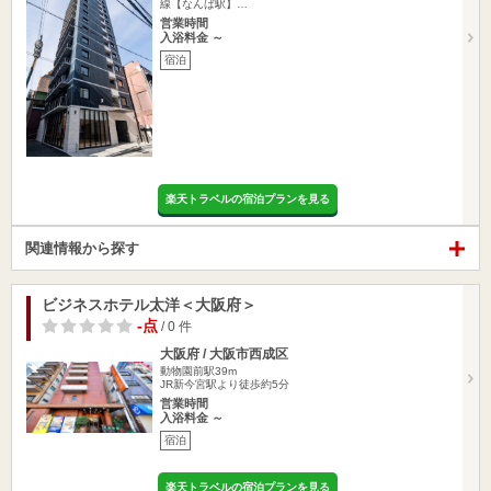
線【なんば駅】…
営業時間
入浴料金 ～
宿泊
楽天トラベルの宿泊プランを見る
関連情報から探す
ビジネスホテル太洋＜大阪府＞
-点
/ 0 件
大阪府 / 大阪市西成区
動物園前駅39m
JR新今宮駅より徒歩約5分
営業時間
入浴料金 ～
宿泊
楽天トラベルの宿泊プランを見る