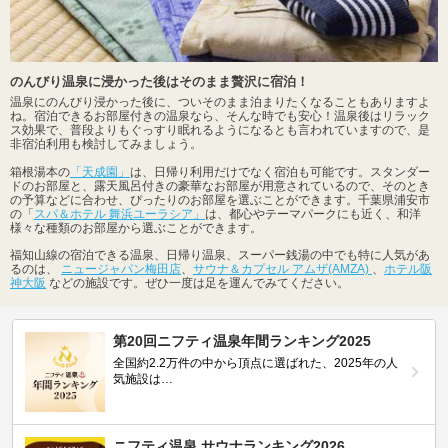
のんびり温泉に浸かった後はそのまま贅沢に宿泊！
温泉にのんびり浸かった後に、ついそのまま泊まりたくなることもありますよ
ね。宿泊できるお部屋付きの温泉なら、そんな時でも安心！温泉後はリラック
ス効果で、普段よりもぐっすり眠れるようになるとも言われていますので、是
非宿泊利用も検討してみましょう。
箱根湯本の
「天成園」
は、日帰り利用だけでなく宿泊も可能です。スタンダー
ドのお部屋と、露天風呂付きの豪華なお部屋が用意されているので、そのとき
の予算などに合わせ、ぴったりのお部屋を選ぶことができます。千葉県浦安市
の「
スパ＆ホテル 舞浜ユーラシア」
は、都心やテーマパークにも近く、和洋
様々な種類のお部屋から選ぶことができます。
福知山線の宿泊できる温泉、日帰り温泉、スーパー銭湯の中でも特に人気があ
るのは、
ニュージャパン梅田店
、
サウナ＆カプセル アムザ(AMZA)
、
ホテル阪
神大阪
などの施設です。ぜひ一度は足を運んでみてください。
第20回ニフティ温泉年間ランキング2025
全国約2.2万件の中から頂点に選ばれた、2025年の人
気施設は…
ニフティ温泉 サウナランキング2026