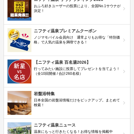
おふろ好きユーザーの投票により、全国No.1サウナが
決定！
ニフティ温泉プレミアムクーポン
ノジマモバイル会員向け 通常よりもお得な「特別価
格」で人気の温泉を満喫できる！
【ニフティ温泉 百名湯2026】
行ってみたい施設に投票してプレゼントを当てよう！
（全10回開催 / 合計260名様）
岩盤浴特集
日本全国の岩盤浴情報だけをピックアップ。まとめて
検索！
ニフティ温泉ニュース
温泉にもっと行きたくなる！お得な情報を掲載中