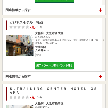
関連情報から探す
ビジネスホテル 福助
-点
/ 0 件
大阪府 / 大阪市西成区
新今宮駅259m
ＪＲ 新今宮駅東出口より徒歩５分または大阪メトロ 御
堂筋線・堺筋線の…
営業時間
入浴料金 ～
宿泊
楽天トラベルの宿泊プランを見る
関連情報から探す
Ｓ．ＴＲＡＩＮＩＮＧ ＣＥＮＴＥＲ ＨＯＴＥＬ ＯＳ
ＡＫＡ
-点
/ 0 件
大阪府 / 大阪市福島区
福島駅562m