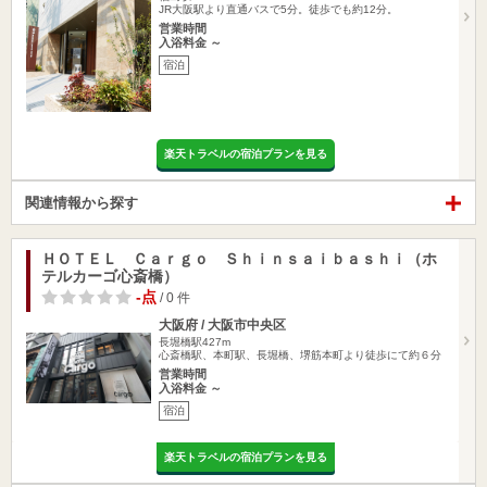
JR大阪駅より直通バスで5分。徒歩でも約12分。
営業時間
入浴料金 ～
宿泊
楽天トラベルの宿泊プランを見る
関連情報から探す
ＨＯＴＥＬ Ｃａｒｇｏ Ｓｈｉｎｓａｉｂａｓｈｉ（ホ
テルカーゴ心斎橋）
-点
/ 0 件
大阪府 / 大阪市中央区
長堀橋駅427m
心斎橋駅、本町駅、長堀橋、堺筋本町より徒歩にて約６分
営業時間
入浴料金 ～
宿泊
楽天トラベルの宿泊プランを見る