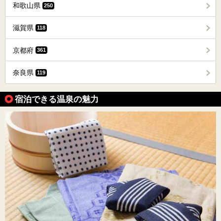
和歌山県
250
滋賀県
118
京都府
361
奈良県
119
宿泊できる温泉の魅力