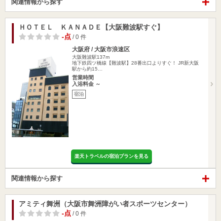
関連情報から探す
ＨＯＴＥＬ ＫＡＮＡＤＥ【大阪難波駅すぐ】
-点
/ 0 件
大阪府 / 大阪市浪速区
大阪難波駅137m
地下鉄四ツ橋線【難波駅】28番出口よりすぐ！ JR新大阪
駅から約15…
営業時間
入浴料金 ～
宿泊
楽天トラベルの宿泊プランを見る
関連情報から探す
アミティ舞洲（大阪市舞洲障がい者スポーツセンター）
-点
/ 0 件