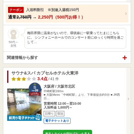
入浴料割引 ※別途入湯税150円
クーポン
通常
2,750円
→
2,250円（500円お得！）
梅田界隈に温泉がないので、環状線に一駅乗ってたまにこちら
に。 シンフォニーホールでのコンサート前にゆっくり時間を過ご
して…
50代～
女性
関連情報から探す
サウナ&スパ カプセルホテル大東洋
3.4点
/ 41 件
大阪府 / 大阪市北区
中崎町駅280m
■ 大阪Metro「中崎町駅」より、下車後徒歩約5分 ■ JR西
日…
営業時間 12:00～翌10:00
入浴料金 1,600円～
日帰り
宿泊
電子チケットあり
楽天トラベルの宿泊プランを見る