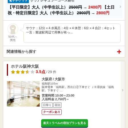
サウナレギュラーコース割引
電子チケット
【平日限定】大人（中学生以上）
2500円
→
2400円
【土日
祝・特定日限定】大人（中学生以上）
2900円
→
2800円
サウナ：12分 × 4 水風呂：4分 × 4 休憩：6分 × 4 合計：4セット
一言：難波駅周辺で用事が有っ…
50代～
男性
関連情報から探す
ホテル阪神大阪
3.5点
/ 29 件
大阪府 / 大阪市
福島駅105m
阪神電車「福島駅」西出口②下車すぐ ＪＲ環状線「福島
駅」下車すぐ …
営業時間 10:00～23:00
入浴料金 2,750円～
日帰り
宿泊
クーポンあり
楽天トラベルの宿泊プランを見る