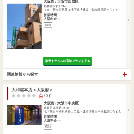
大阪府 / 大阪市西成区
動物園前駅173m
ＪＲ 新今宮駅又は地下鉄堺筋線 動物園前駅からすぐ
営業時間
入浴料金 ～
宿泊
楽天トラベルの宿泊プランを見る
関連情報から探す
大和屋本店＜大阪府＞
-点
/ 0 件
大阪府 / 大阪市中央区
近鉄日本橋駅261m
地下鉄日本橋駅６番出口北へ徒歩３分日本橋北詰のたもと
営業時間
入浴料金 ～
宿泊