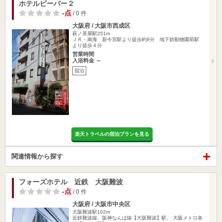
ホテルビーバー２
-点
/ 0 件
大阪府 / 大阪市西成区
萩ノ茶屋駅251m
ＪＲ・南海 新今宮駅より徒歩約8分 地下鉄動物園前駅
より徒歩４分
営業時間
入浴料金 ～
宿泊
楽天トラベルの宿泊プランを見る
関連情報から探す
フォーズホテル 近鉄 大阪難波
-点
/ 0 件
大阪府 / 大阪市中央区
大阪難波駅102m
近鉄難波線、阪神なんば線【大阪難波】駅、 大阪メトロ各