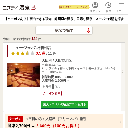
購入済チケットはこちら
ログイン
履歴
メニュー
【クーポンあり】宿泊できる福知山線周辺の温泉、日帰り温泉、スーパー銭湯を探す
駅名で探す
134
"福知山線"の検索結果
件
ニュージャパン梅田店
3.5点
/ 11 件
大阪府 / 大阪市北区
中崎町駅422m
※ ホワイティ梅田地下街・イーストモール方面、M－6号
出口・階段を昇…
営業時間 0:00～24:00
入浴料金 1,900円～
日帰り
宿泊
クーポンあり
楽天トラベルの宿泊プランを見る
＜平日のみ＞入浴料（フリースパ）割引
クーポン
通常
2,700円
→
2,600円（100円お得！）