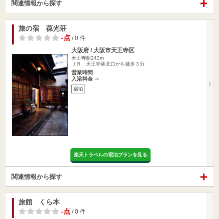
関連情報から探す
旅の宿 葆光荘
-点
/ 0 件
大阪府 / 大阪市天王寺区
天王寺駅243m
ＪＲ 天王寺駅北口から徒歩３分
営業時間
入浴料金 ～
宿泊
楽天トラベルの宿泊プランを見る
関連情報から探す
旅館 くら本
-点
/ 0 件