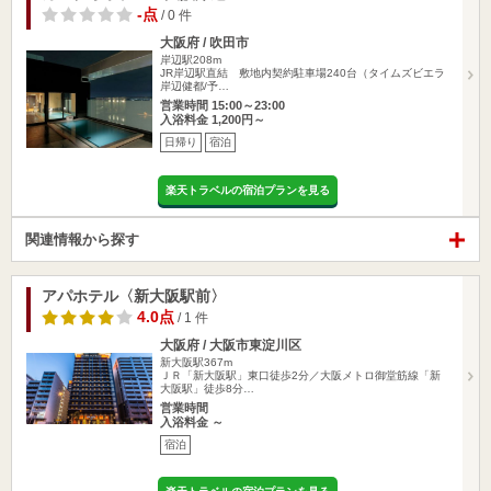
-点
/ 0 件
大阪府 / 吹田市
岸辺駅208m
JR岸辺駅直結 敷地内契約駐車場240台（タイムズビエラ
岸辺健都/予…
営業時間 15:00～23:00
入浴料金 1,200円～
日帰り
宿泊
楽天トラベルの宿泊プランを見る
関連情報から探す
アパホテル〈新大阪駅前〉
4.0点
/ 1 件
大阪府 / 大阪市東淀川区
新大阪駅367m
ＪＲ「新大阪駅」東口徒歩2分／大阪メトロ御堂筋線「新
大阪駅」徒歩8分…
営業時間
入浴料金 ～
宿泊