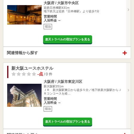
大阪府 / 大阪市中央区
近鉄日本橋駅431m
地下鉄又は近鉄『日本橋駅』より徒歩7分
営業時間
入浴料金 ～
宿泊
楽天トラベルの宿泊プランを見る
関連情報から探す
新大阪ユースホステル
-点
/ 0 件
大阪府 / 大阪市東淀川区
新大阪駅351m
ＪＲ 新大阪駅東口から徒歩５分／地下鉄新大阪駅からＪ
Ｒコンコースを経…
営業時間
入浴料金 ～
宿泊
楽天トラベルの宿泊プランを見る