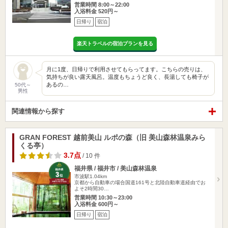
営業時間 8:00～22:00
入浴料金 520円～
日帰り
宿泊
楽天トラベルの宿泊プランを見る
月に1度、日帰りで利用させてもらってます。こちらの売りは、
気持ちが良い露天風呂。温度もちょうど良く、長湯しても椅子が
あるの…
50代～
男性
関連情報から探す
GRAN FOREST 越前美山 ルポの森（旧 美山森林温泉みら
くる亭）
3.7点
/ 10 件
福井県 / 福井市 / 美山森林温泉
市波駅1.04km
京都から自動車の場合国道161号と北陸自動車道経由でお
よそ2時間30…
営業時間 10:30～23:00
入浴料金 600円～
日帰り
宿泊