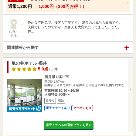
通常
1,200円
→
1,000円（200円お得！）
静かな雰囲気で、接客も丁寧です。 温泉のお風呂も最高です。
夫婦で行ったのですが、奥さんも大変気にってました。また、
行…
50代～
男性
関連情報から探す
亀の井ホテル 福井
5.0点
/ 1 件
福井県 / 福井市
花堂駅1.87km
福井駅より車で約15分 福井ICより国道158号経由で約30分
営業時間 10:30～20:30
入浴料金 700円～
日帰り
宿泊
電子チケットあり
クーポンあり
楽天トラベルの宿泊プランを見る