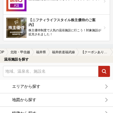
【ニフティライフスタイル株主優待のご案
内】
株主優待制度で人気の温浴施設に行こう！対象施設が
拡充されました！
OP
北陸・甲信越
福井県
福井鉄道福武線
【クーポンあり】宿泊できる福井鉄道福武線周辺の温泉、日帰り温泉、スーパー銭湯を探す
温浴施設を探す
エリアから探す
地図から探す