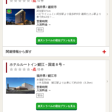
-点
/ 0 件
福井県 / 越前市
武生駅371m
ハピラインふくい武生駅より徒歩約5分 越前たけふ駅より
車で約12分！…
営業時間
入浴料金 ～
宿泊
楽天トラベルの宿泊プランを見る
関連情報から探す
ホテルルートイン鯖江－国道８号－
-点
/ 0 件
福井県 / 鯖江市
水落駅787m
ＪＲ北陸線 鯖江駅よりお車にて約10分（3.2km）
営業時間
入浴料金 ～
宿泊
楽天トラベルの宿泊プランを見る