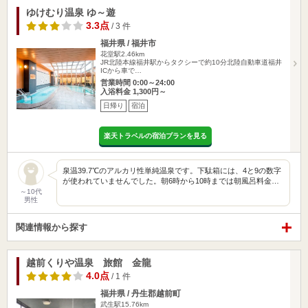
ゆけむり温泉 ゆ～遊
3.3点
/ 3 件
福井県 / 福井市
花堂駅2.46km
JR北陸本線福井駅からタクシーで約10分北陸自動車道福井
ICから車で…
営業時間 0:00～24:00
入浴料金 1,300円～
日帰り
宿泊
楽天トラベルの宿泊プランを見る
泉温39.7℃のアルカリ性単純温泉です。下駄箱には、4と9の数字
が使われていませんでした。朝6時から10時までは朝風呂料金…
～10代
男性
関連情報から探す
越前くりや温泉 旅館 金龍
4.0点
/ 1 件
福井県 / 丹生郡越前町
武生駅15.76km