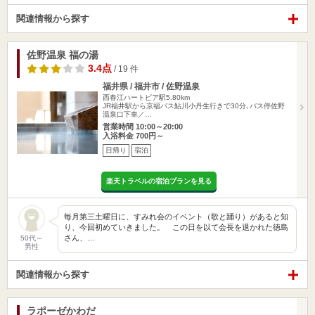
関連情報から探す
佐野温泉 福の湯
3.4点
/ 19 件
福井県 / 福井市 / 佐野温泉
西春江ハートピア駅5.80km
JR福井駅から京福バス鮎川小丹生行きで30分､バス停佐野
温泉口下車／…
営業時間 10:00～20:00
入浴料金 700円～
日帰り
宿泊
楽天トラベルの宿泊プランを見る
毎月第三土曜日に、すみれ会のイベント（歌と踊り）があると知
り、今回初めていきました。 この日を以て会長を退かれた徳島
さん、…
50代～
男性
関連情報から探す
ラポーゼかわだ