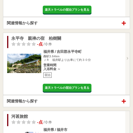
楽天トラベルの宿泊プランを見る
関連情報から探す
永平寺 親禅の宿 柏樹關
-点
/ 0 件
福井県 / 吉田郡永平寺町
轟駅3.64km
ＪＲ 福井駅よりお車にて約３０分
営業時間
入浴料金 ～
宿泊
楽天トラベルの宿泊プランを見る
関連情報から探す
河甚旅館
-点
/ 0 件
福井県 / 福井市