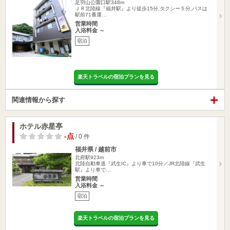
足羽山公園口駅348m
ＪＲ北陸線『福井駅』より徒歩15分,タクシー５分,バスは
駅前71番運…
営業時間
入浴料金 ～
宿泊
楽天トラベルの宿泊プランを見る
関連情報から探す
ホテル赤星亭
-点
/ 0 件
福井県 / 越前市
北府駅923m
北陸自動車道『武生IC』より車で10分／JR北陸線『武生
駅』より車で…
営業時間
入浴料金 ～
宿泊
楽天トラベルの宿泊プランを見る