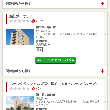
関連情報から探す
鯖江第一ホテル
-点
/ 0 件
福井県 / 鯖江市
鯖江駅429m
ハピライン鯖江駅（旧JR鯖江駅）より500ｍ・鯖江ICより
1．4km…
営業時間
入浴料金 ～
宿泊
楽天トラベルの宿泊プランを見る
関連情報から探す
ホテルクラウンヒルズ武生駅前（ＢＢＨホテルグループ）
-点
/ 0 件
福井県 / 越前市
武生駅72m
ハピラインふくい武生駅下車徒歩1分！ 北陸自動車道武
生IC車で10…
営業時間