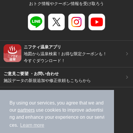
おトク情報やクーポン情報を受け取ろう
ニフティ温泉アプリ
地図から温泉検索！お得な限定クーポンも！
今すぐダウンロード！
ご意見ご要望 ・お問い合わせ
施設データの新規追加や修正依頼もこちらから
スマートフォン
/
PC
加盟店募集（資料請求）
広告出稿のご案内
By using our services, you agree that we and
our
partners
use cookies to improve advertisi
利用規約
ライフスタイルMEMBERS+規約
ng and enhance your experience on our servi
特定商取引法に基づく表記
ヘルプ
採用情報
ces.
Learn more
運営会社
個人情報保護ポリシー