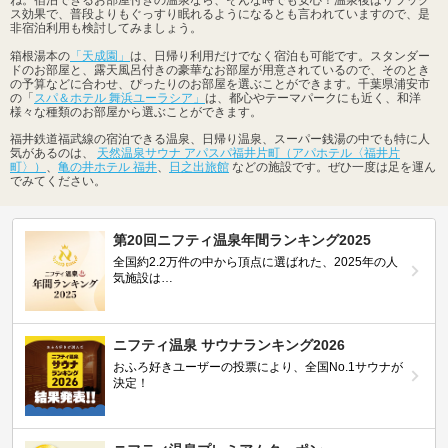
ね。宿泊できるお部屋付きの温泉なら、そんな時でも安心！温泉後はリラック
ス効果で、普段よりもぐっすり眠れるようになるとも言われていますので、是
非宿泊利用も検討してみましょう。
箱根湯本の
「天成園」
は、日帰り利用だけでなく宿泊も可能です。スタンダー
ドのお部屋と、露天風呂付きの豪華なお部屋が用意されているので、そのとき
の予算などに合わせ、ぴったりのお部屋を選ぶことができます。千葉県浦安市
の「
スパ＆ホテル 舞浜ユーラシア」
は、都心やテーマパークにも近く、和洋
様々な種類のお部屋から選ぶことができます。
福井鉄道福武線の宿泊できる温泉、日帰り温泉、スーパー銭湯の中でも特に人
気があるのは、
天然温泉サウナ アパスパ福井片町（アパホテル〈福井片
町〉）
、
亀の井ホテル 福井
、
日之出旅館
などの施設です。ぜひ一度は足を運ん
でみてください。
第20回ニフティ温泉年間ランキング2025
全国約2.2万件の中から頂点に選ばれた、2025年の人
気施設は…
ニフティ温泉 サウナランキング2026
おふろ好きユーザーの投票により、全国No.1サウナが
決定！