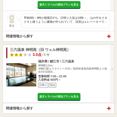
楽天トラベルの宿泊プランを見る
早朝6時～9時が朝風呂ﾀｲﾑ、日帰り入浴は10時～。 山の中をクネ
クネと縫うように建物が作られていて、浴室はエレベーターで…
匿名
関連情報から探す
三六温泉 神明苑（旧 ウェル神明苑）
3.0点
/ 5 件
福井県 / 鯖江市 / 三六温泉
神明駅124m
JR鯖江駅よりタクシー10分／福井鉄道福武線神明駅より徒
歩3分北陸自…
営業時間 7:00～21:00
入浴料金 650円～
日帰り
宿泊
楽天トラベルの宿泊プランを見る
関連情報から探す