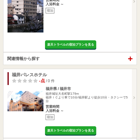
営業時間
入浴料金 ～
宿泊
楽天トラベルの宿泊プランを見る
関連情報から探す
福井パレスホテル
-点
/ 0 件
福井県 / 福井市
福井城址大名町駅179m
福井ＩＣより車で10分/福井駅より徒歩10分・タクシーで5
分
営業時間
入浴料金 ～
宿泊
楽天トラベルの宿泊プランを見る