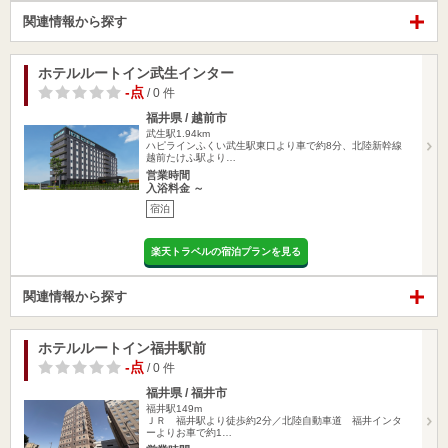
関連情報から探す
ホテルルートイン武生インター
-点
/ 0 件
福井県 / 越前市
武生駅1.94km
ハピラインふくい武生駅東口より車で約8分、北陸新幹線
越前たけふ駅より…
営業時間
入浴料金 ～
宿泊
楽天トラベルの宿泊プランを見る
関連情報から探す
ホテルルートイン福井駅前
-点
/ 0 件
福井県 / 福井市
福井駅149m
ＪＲ 福井駅より徒歩約2分／北陸自動車道 福井インタ
ーよりお車で約1…