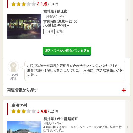
3.1点
/ 13 件
福井県 / 鯖江市
一乗谷駅7.52km
営業時間 10:00～23:00
入浴料金 650円～
日帰り
宿泊
楽天トラベルの宿泊プランを見る
北陸では唯一重曹泉と芒硝泉を合わせ持つとの謳い文句ですが、
重曹の面影は感じられませんでした。 内湯は、大きな湯船と小さ
な湯…
～10代
男性
関連情報から探す
泰澄の杜
3.4点
/ 12 件
福井県 / 丹生郡越前町
神明駅8.42km
JR鯖江駅又は鯖江ＩＣからタクシーで約30分福井発織田行
の京福バスで…