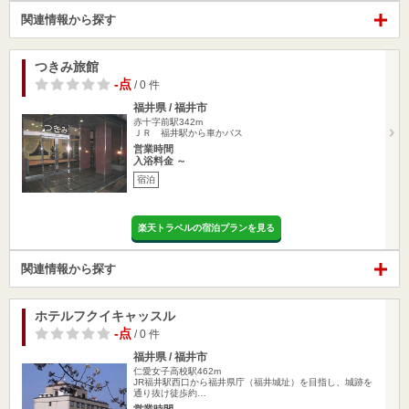
関連情報から探す
つきみ旅館
-点
/ 0 件
福井県 / 福井市
赤十字前駅342m
ＪＲ 福井駅から車かバス
営業時間
入浴料金 ～
宿泊
楽天トラベルの宿泊プランを見る
関連情報から探す
ホテルフクイキャッスル
-点
/ 0 件
福井県 / 福井市
仁愛女子高校駅462m
JR福井駅西口から福井県庁（福井城址）を目指し、城跡を
通り抜け徒歩約…