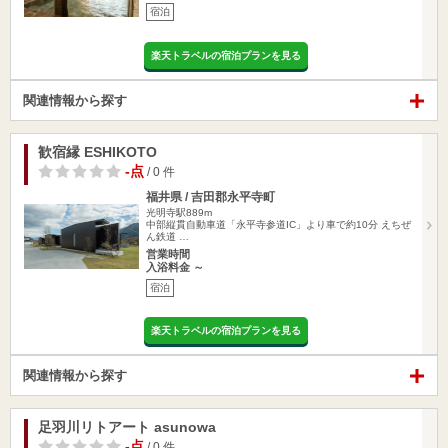
宿泊
楽天トラベルの宿泊プランを見る
関連情報から探す
歓宿縁 ESHIKOTO
-点
/ 0 件
福井県 / 吉田郡永平寺町
光明寺駅889m
中部縦貫自動車道「永平寺参道IC」より車で約10分 えちぜ
ん鉄道 …
営業時間
入浴料金 ～
宿泊
楽天トラベルの宿泊プランを見る
関連情報から探す
足羽川リトアート asunowa
-点
/ 0 件