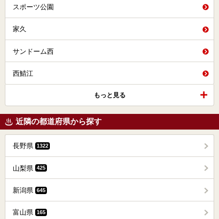
スポーツ公園
家久
サンドーム西
西鯖江
もっと見る
近隣の都道府県から探す
長野県
1322
山梨県
425
新潟県
645
富山県
165