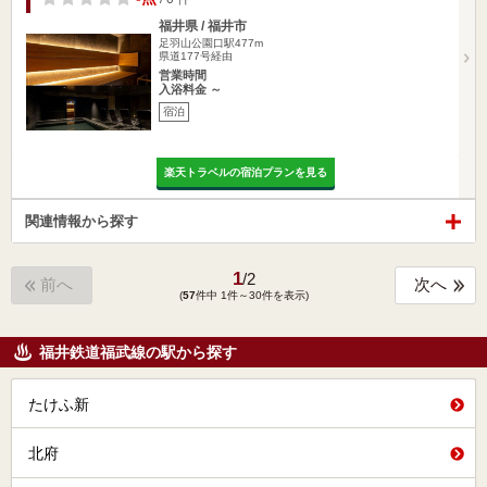
福井県 / 福井市
足羽山公園口駅477m
県道177号経由
営業時間
入浴料金 ～
宿泊
楽天トラベルの宿泊プランを見る
関連情報から探す
1
/
2
前へ
次へ
(
57
件中 1件～30件を表示)
福井鉄道福武線の駅から探す
たけふ新
北府