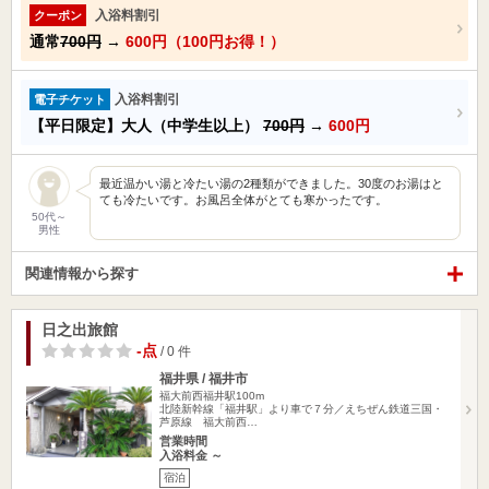
入浴料割引
クーポン
通常
700円
→
600円（100円お得！）
入浴料割引
電子チケット
【平日限定】大人（中学生以上）
700円
→
600円
最近温かい湯と冷たい湯の2種類ができました。30度のお湯はと
ても冷たいです。お風呂全体がとても寒かったです。
50代～
男性
関連情報から探す
日之出旅館
-点
/ 0 件
福井県 / 福井市
福大前西福井駅100m
北陸新幹線「福井駅」より車で７分／えちぜん鉄道三国・
芦原線 福大前西…
営業時間
入浴料金 ～
宿泊