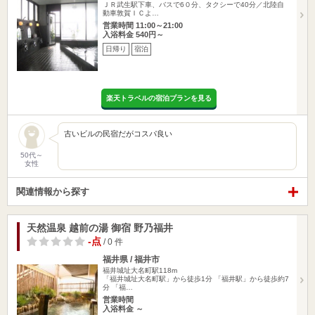
ＪＲ武生駅下車、バスで6０分、タクシーで40分／北陸自
動車敦賀ＩＣよ…
営業時間 11:00～21:00
入浴料金 540円～
日帰り
宿泊
楽天トラベルの宿泊プランを見る
古いビルの民宿だがコスパ良い
50代～
女性
関連情報から探す
天然温泉 越前の湯 御宿 野乃福井
-点
/ 0 件
福井県 / 福井市
福井城址大名町駅118m
「福井城址大名町駅」から徒歩1分 「福井駅」から徒歩約7
分 「福…
営業時間
入浴料金 ～