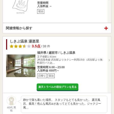
営業時間
入浴料金 ～
宿泊
関連情報から探す
しきぶ温泉 湯楽里
3.5点
/ 38 件
福井県 / 越前市 / しきぶ温泉
王子保駅1.91km
JR北陸本線 武生駅よりタクシー利用15分（武生駅より無
料直行バスあ…
営業時間 6:00～23:00
入浴料金 650円～
日帰り
宿泊
楽天トラベルの宿泊プランを見る
静かで落ち着いた場所。 スタッフもとても良かった。 露天風
呂、最高！色んな風呂♨️があってとても良かった。ジャクジー
風…
40代 男
性