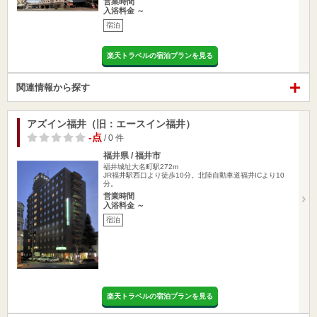
営業時間
入浴料金 ～
宿泊
楽天トラベルの宿泊プランを見る
関連情報から探す
アズイン福井（旧：エースイン福井）
-点
/ 0 件
福井県 / 福井市
福井城址大名町駅272m
JR福井駅西口より徒歩10分。北陸自動車道福井ICより10
分。
営業時間
入浴料金 ～
宿泊
楽天トラベルの宿泊プランを見る