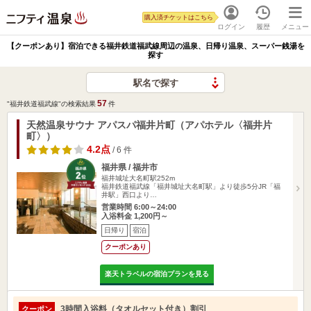
購入済チケットはこちら
ログイン
履歴
メニュー
【クーポンあり】宿泊できる福井鉄道福武線周辺の温泉、日帰り温泉、スーパー銭湯を
探す
駅名で探す
57
"福井鉄道福武線"の検索結果
件
天然温泉サウナ アパスパ福井片町（アパホテル〈福井片
町〉）
4.2点
/ 6 件
福井県 / 福井市
福井城址大名町駅252m
福井鉄道福武線「福井城址大名町駅」より徒歩5分JR「福
井駅」西口より…
営業時間 6:00～24:00
入浴料金 1,200円～
日帰り
宿泊
クーポンあり
楽天トラベルの宿泊プランを見る
3時間入浴料（タオルセット付き）割引
クーポン