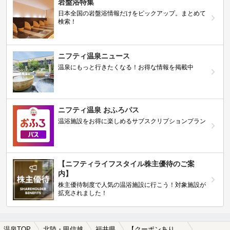
岩盤浴特集
日本全国の岩盤浴情報だけをピックアップ。まとめて
検索！
ニフティ温泉ニュース
温泉にもっと行きたくなる！お得な情報を掲載中
ニフティ温泉 おふろパス
温浴施設をお得に楽しめるサブスクリプションプラン
【ニフティライフスタイル株主優待のご案
内】
株主優待制度で人気の温浴施設に行こう！対象施設が
拡充されました！
温泉TOP
北陸・甲信越
福井県
【クーポンあり】福大前西福井駅近くの温泉、日帰り温泉、スーパー銭湯おすすめ