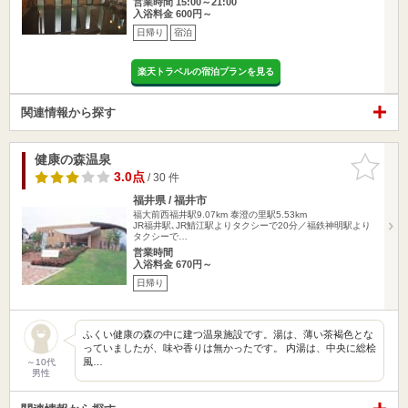
営業時間 15:00～21:00
入浴料金 600円～
日帰り
宿泊
楽天トラベルの宿泊プランを見る
関連情報から探す
健康の森温泉
お気に入
りに追加
3.0点
/ 30 件
福井県 / 福井市
福大前西福井駅9.07km
泰澄の里駅5.53km
JR福井駅､JR鯖江駅よりタクシーで20分／福鉄神明駅より
タクシーで…
営業時間
入浴料金 670円～
日帰り
ふくい健康の森の中に建つ温泉施設です。湯は、薄い茶褐色とな
っていましたが、味や香りは無かったです。 内湯は、中央に総桧
風…
～10代
男性