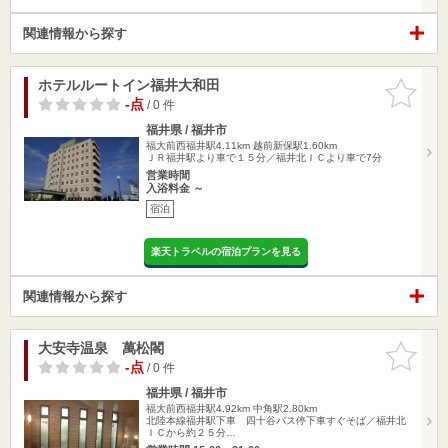
関連情報から探す
ホテルルートイン福井大和田
お気に入
りに追加
-点
/ 0 件
福井県 / 福井市
福大前西福井駅4.11km
越前新保駅1.60km
ＪＲ福井駅より車で１５分／福井北ＩＣより車で7分
営業時間
入浴料金 ～
宿泊
楽天トラベルの宿泊プランを見る
関連情報から探す
大安寺温泉 萬松閣
お気に入
りに追加
-点
/ 0 件
福井県 / 福井市
福大前西福井駅4.92km
中角駅2.80km
北陸本線福井駅下車 四十谷バス停下車すぐそば／福井北
ＩＣから約２５分…