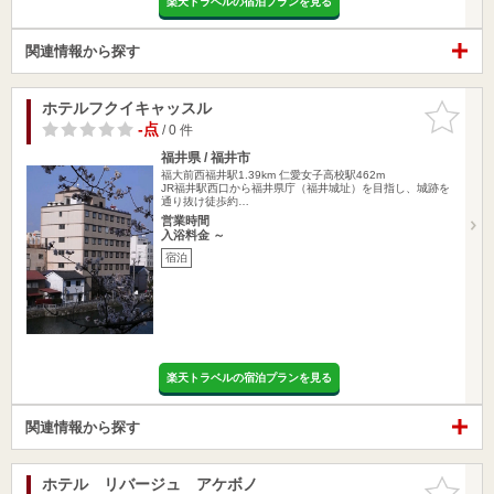
楽天トラベルの宿泊プランを見る
関連情報から探す
ホテルフクイキャッスル
お気に入
りに追加
-点
/ 0 件
福井県 / 福井市
福大前西福井駅1.39km
仁愛女子高校駅462m
JR福井駅西口から福井県庁（福井城址）を目指し、城跡を
通り抜け徒歩約…
営業時間
入浴料金 ～
宿泊
楽天トラベルの宿泊プランを見る
関連情報から探す
ホテル リバージュ アケボノ
お気に入