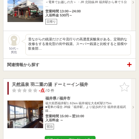
＜電車でお越しの方＞ ・JR 北陸線JR 福井駅から車で５分
…
営業時間 13:00～24:00
入浴料金 530円～
日帰り
昔ながらの銭湯だけど今流行りの高濃度炭酸泉がある。定期的な
改修をする進化型の街中銭湯。スーパー銭湯と比較すると規模や
飲食部…
50代～
男性
関連情報から探す
天然温泉 羽二重の湯 ドーミーイン福井
お気に入
りに追加
-点
/ 0 件
福井県 / 福井市
福大前西福井駅1.62km
福井城址大名町駅275m
■電車の場合 JR線「福井駅」より徒歩約7分 福井鉄道福武
線…
営業時間 15:00～翌10:00
入浴料金 ～
宿泊