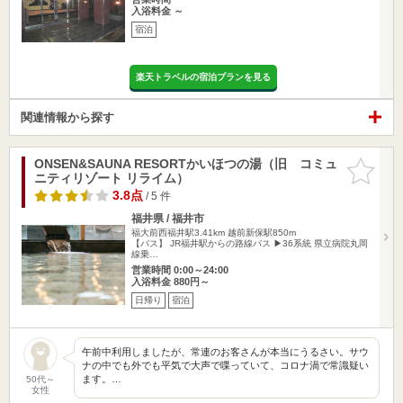
入浴料金 ～
宿泊
楽天トラベルの宿泊プランを見る
関連情報から探す
ONSEN&SAUNA RESORTかいほつの湯（旧 コミュ
お気に入
ニティリゾート リライム）
りに追加
3.8点
/ 5 件
福井県 / 福井市
福大前西福井駅3.41km
越前新保駅850m
【バス】 JR福井駅からの路線バス ▶36系統 県立病院丸岡
線乗…
営業時間 0:00～24:00
入浴料金 880円～
日帰り
宿泊
午前中利用しましたが、常連のお客さんが本当にうるさい。サウ
ナの中でも外でも平気で大声で喋っていて、コロナ渦で常識疑い
ます。…
50代～
女性