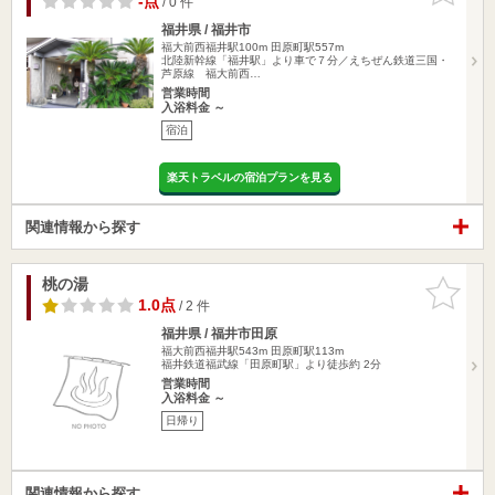
-点
/ 0 件
福井県 / 福井市
福大前西福井駅100m
田原町駅557m
北陸新幹線「福井駅」より車で７分／えちぜん鉄道三国・
芦原線 福大前西…
営業時間
入浴料金 ～
宿泊
楽天トラベルの宿泊プランを見る
関連情報から探す
桃の湯
お気に入
りに追加
1.0点
/ 2 件
福井県 / 福井市田原
福大前西福井駅543m
田原町駅113m
福井鉄道福武線「田原町駅」より徒歩約 2分
営業時間
入浴料金 ～
日帰り
関連情報から探す