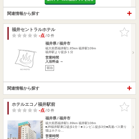
関連情報から探す
福井セントラルホテル
お気に入
りに追加
-点
/ 0 件
福井県 / 福井市
福大前西福井駅1.85km
福井駅109m
福井駅より徒歩１分
営業時間
入浴料金 ～
宿泊
関連情報から探す
ホテルエコノ福井駅前
お気に入
りに追加
-点
/ 0 件
福井県 / 福井市
福大前西福井駅1.89km
福井駅108m
■JR福井駅東口徒歩1分！■コンビニ徒歩3分■高速バス乗り
場はホテル…
営業時間