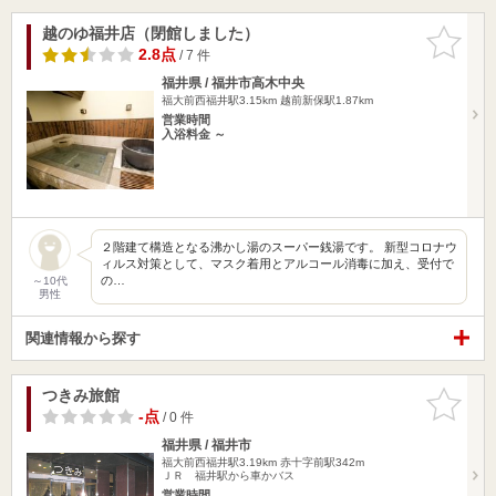
越のゆ福井店（閉館しました）
お気に入
りに追加
2.8点
/ 7 件
福井県 / 福井市高木中央
福大前西福井駅3.15km
越前新保駅1.87km
営業時間
入浴料金 ～
２階建て構造となる沸かし湯のスーパー銭湯です。 新型コロナウ
ィルス対策として、マスク着用とアルコール消毒に加え、受付で
の…
～10代
男性
関連情報から探す
つきみ旅館
お気に入
りに追加
-点
/ 0 件
福井県 / 福井市
福大前西福井駅3.19km
赤十字前駅342m
ＪＲ 福井駅から車かバス
営業時間