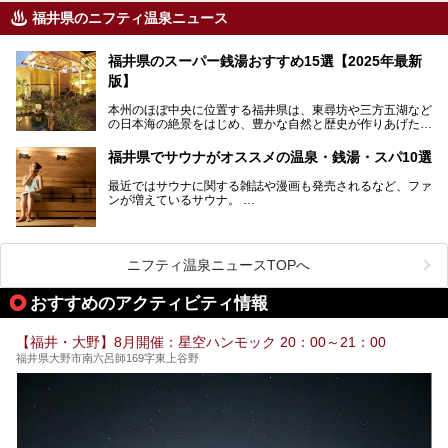
福井県のニフティ温泉ニュース
福井県のスーパー銭湯おすすめ15選【2025年最新
版】
本州のほぼ中央に位置する福井県は、東尋坊や三方五湖など
の日本海の絶景をはじめ、豊かな自然と歴史が作りあげた見
どころがたくさんあります。越前がにや若狭ぐじに代表され
る海産物、越前そば、ソースかつ丼などのグルメも人気で
福井県でサウナがオススメの温泉・銭湯・スパ10選
す。
2024年春の北陸新幹線の延伸により、関西地方のみならず
最近ではサウナに関する雑誌や漫画も発売されるなど、ファ
首都圏からもアクセスしやすくなりました。今回は、そんな
ンが増えているサウナ。
福井県でおすすめのスーパー銭湯をご紹介します。
しかしサウナは一口にサウナと言っても、ドライサウナ、ス
チームサウナ、塩サウナなどが存在し、施設によって様々な
こだわりを持つ施設も増えています。
ニフティ温泉ニュースTOPへ
今回はそんな今話題のサウナが楽しめる、福井県内にあるオ
ススメ温泉・銭湯・スパを10件まとめてご紹介します。
おすすめのアクティビティ情報
【福井・大野】8月開催：星空ハンモック 20：00～21：00
福井県大野市南六呂師169字東上谷野