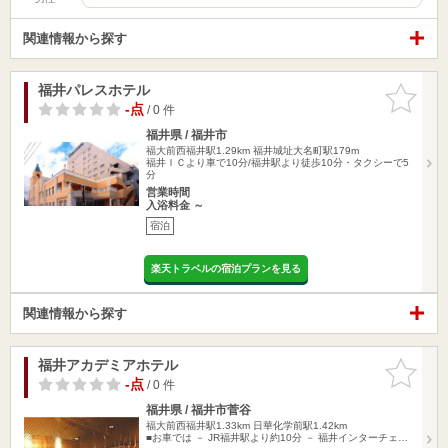
関連情報から探す
福井パレスホテル
お気に入
りに追加
-点
/ 0 件
福井県 / 福井市
福大前西福井駅1.29km
福井城址大名町駅179m
福井ＩＣより車で10分/福井駅より徒歩10分・タクシーで5
分
営業時間
入浴料金 ～
宿泊
楽天トラベルの宿泊プランを見る
関連情報から探す
福井アカデミアホテル
お気に入
りに追加
-点
/ 0 件
福井県 / 福井市菅谷
福大前西福井駅1.33km
日華化学前駅1.42km
■お車では － JR福井駅より約10分 － 福井インターチェ…