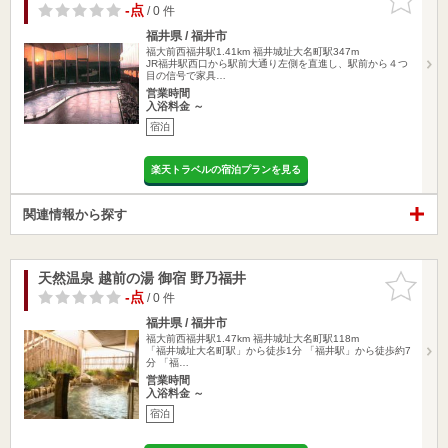
りに追加
-点
/ 0 件
福井県 / 福井市
福大前西福井駅1.41km
福井城址大名町駅347m
JR福井駅西口から駅前大通り左側を直進し、駅前から４つ
目の信号で家具…
営業時間
入浴料金 ～
宿泊
楽天トラベルの宿泊プランを見る
関連情報から探す
天然温泉 越前の湯 御宿 野乃福井
お気に入
りに追加
-点
/ 0 件
福井県 / 福井市
福大前西福井駅1.47km
福井城址大名町駅118m
「福井城址大名町駅」から徒歩1分 「福井駅」から徒歩約7
分 「福…
営業時間
入浴料金 ～
宿泊