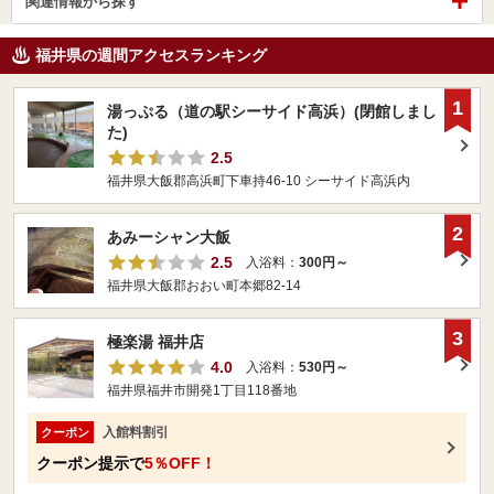
関連情報から探す
福井県の週間アクセスランキング
1
湯っぷる（道の駅シーサイド高浜）(閉館しまし
た)
2.5
福井県大飯郡高浜町下車持46-10 シーサイド高浜内
2
あみーシャン大飯
2.5
入浴料：
300円～
福井県大飯郡おおい町本郷82-14
3
極楽湯 福井店
4.0
入浴料：
530円～
福井県福井市開発1丁目118番地
入館料割引
クーポン
クーポン提示で
5％OFF！