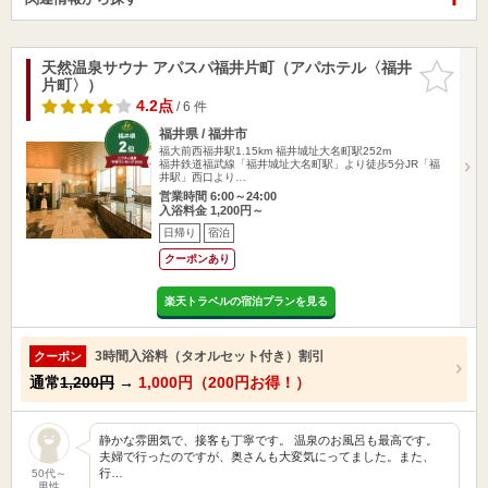
天然温泉サウナ アパスパ福井片町（アパホテル〈福井
お気に入
片町〉）
りに追加
4.2点
/ 6 件
福井県 / 福井市
福大前西福井駅1.15km
福井城址大名町駅252m
福井鉄道福武線「福井城址大名町駅」より徒歩5分JR「福
井駅」西口より…
営業時間 6:00～24:00
入浴料金 1,200円～
日帰り
宿泊
クーポンあり
楽天トラベルの宿泊プランを見る
3時間入浴料（タオルセット付き）割引
クーポン
通常
1,200円
→
1,000円（200円お得！）
静かな雰囲気で、接客も丁寧です。 温泉のお風呂も最高です。
夫婦で行ったのですが、奥さんも大変気にってました。また、
行…
50代～
男性