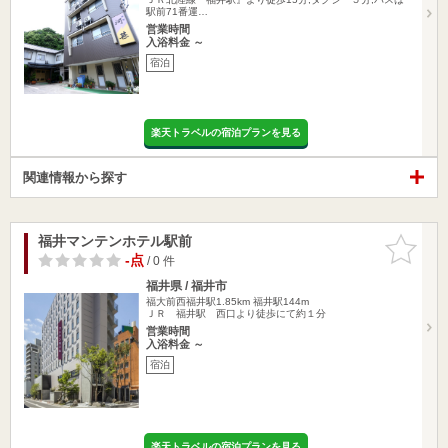
駅前71番運…
営業時間
入浴料金 ～
宿泊
楽天トラベルの宿泊プランを見る
関連情報から探す
福井マンテンホテル駅前
お気に入
りに追加
-点
/ 0 件
福井県 / 福井市
福大前西福井駅1.85km
福井駅144m
ＪＲ 福井駅 西口より徒歩にて約１分
営業時間
入浴料金 ～
宿泊
楽天トラベルの宿泊プランを見る