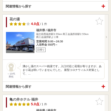
関連情報から探す
花の湯
お気に入
りに追加
4.0点
/ 1 件
福井県 / 福井市
福大前西福井駅3.55km
商工会議所前駅2.55km
商工会議所駅より車
営業時間 9:00～24:30
入浴料金 550円～
日帰り
沸かし湯のスーパー銭湯です。入口付近に花壇が有りますが、あ
まり花は咲いていませんでした。 新型コロナウィルス対策とし
て、…
～10代
男性
関連情報から探す
亀の井ホテル 福井
お気に入
りに追加
5.0点
/ 1 件
福井県 / 福井市