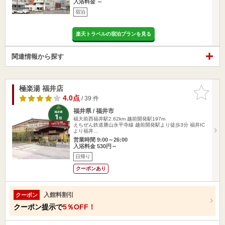
入浴料金 ～
宿泊
楽天トラベルの宿泊プランを見る
関連情報から探す
極楽湯 福井店
お気に入
りに追加
4.0点
/ 39 件
福井県 / 福井市
福大前西福井駅2.62km
越前開発駅197m
えちぜん鉄道勝山永平寺線 越前開発駅より徒歩3分 福井IC
より福井…
営業時間 9:00～26:00
入浴料金 530円～
日帰り
クーポンあり
入館料割引
クーポン
クーポン提示で
5％OFF！