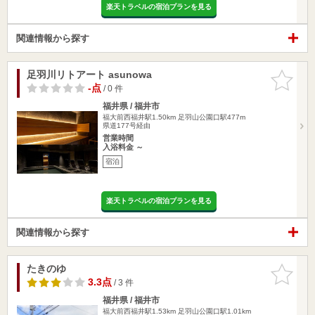
楽天トラベルの宿泊プランを見る
関連情報から探す
足羽川リトアート asunowa
お気に入
りに追加
-点
/ 0 件
福井県 / 福井市
福大前西福井駅1.50km
足羽山公園口駅477m
県道177号経由
営業時間
入浴料金 ～
宿泊
楽天トラベルの宿泊プランを見る
関連情報から探す
たきのゆ
お気に入
りに追加
3.3点
/ 3 件
福井県 / 福井市
福大前西福井駅1.53km
足羽山公園口駅1.01km