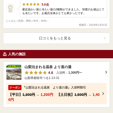
5.0点
最近温かい湯と冷たい湯の2種類ができました。30度のお湯はとて
も冷たいです。お風呂全体がとても寒かったです。
じじさん
| 性別：男性 | 年代：50代～
投稿日：2024年1月31日
口コミをもっと見る
人気の施設
山梨泊まれる温泉 より道の湯
4.6
入浴料：
1,300円
〜
山梨県都留市つる1-13-31
『山梨泊まれる温泉 より道の湯』入浴料割引
クーポン
【平日】
1,300円
→
1,200円
【土日祝】
1,500円
→
1,40
0円