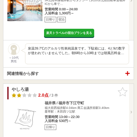
JR北陸本線福井駅からタクシーで約10分北陸自動車道福井
ICから車で…
営業時間 0:00～24:00
入浴料金 1,300円～
日帰り
宿泊
楽天トラベルの宿泊プランを見る
泉温39.7℃のアルカリ性単純温泉です。下駄箱には、4と9の数字
が使われていませんでした。朝6時から10時までは朝風呂料金…
～10代
男性
関連情報から探す
やしろ湯
お気に入
りに追加
2.0点
/ 3 件
福井県 / 福井市下江守町
福大前西福井駅4.04km
商工会議所前駅3.40km
最寄駅：木田四ツ辻駅
営業時間 13:00～22:30
入浴料金 530円～
日帰り