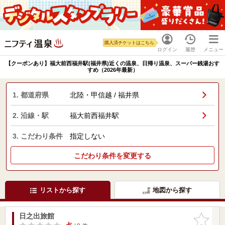
購入済チケットはこちら
ログイン
履歴
メニュー
【クーポンあり】福大前西福井駅(福井県)近くの温泉、日帰り温泉、スーパー銭湯おす
すめ（2026年最新）
1. 都道府県
北陸・甲信越 / 福井県
2. 沿線・駅
福大前西福井駅
3. こだわり条件
指定しない
こだわり条件を変更する
リストから探す
地図から探す
日之出旅館
お気に入
りに追加