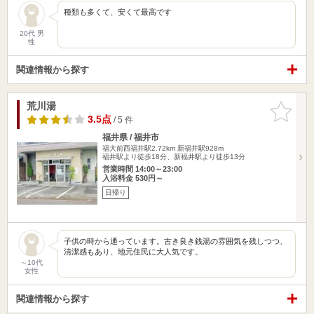
種類も多くて、安くて最高です
20代 男
性
関連情報から探す
荒川湯
お気に入
りに追加
3.5点
/ 5 件
福井県 / 福井市
福大前西福井駅2.72km
新福井駅928m
福井駅より徒歩18分、新福井駅より徒歩13分
営業時間 14:00～23:00
入浴料金 530円～
日帰り
子供の時から通っています。古き良き銭湯の雰囲気を残しつつ、
清潔感もあり、地元住民に大人気です。
～10代
女性
関連情報から探す