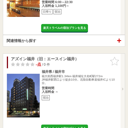
営業時間 6:00～22:30
入浴料金 1,100円～
日帰り
宿泊
楽天トラベルの宿泊プランを見る
関連情報から探す
アズイン福井（旧：エースイン福井）
お気に入
りに追加
-点
/ 0 件
福井県 / 福井市
福大前西福井駅1.34km
福井城址大名町駅272m
JR福井駅西口より徒歩10分。北陸自動車道福井ICより10
分。
営業時間
入浴料金 ～
宿泊