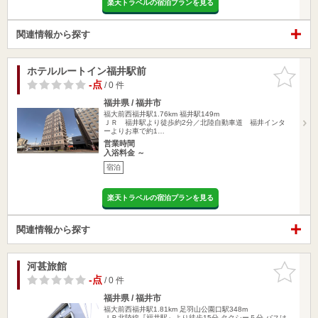
楽天トラベルの宿泊プランを見る
関連情報から探す
ホテルルートイン福井駅前
お気に入
りに追加
-点
/ 0 件
福井県 / 福井市
福大前西福井駅1.76km
福井駅149m
ＪＲ 福井駅より徒歩約2分／北陸自動車道 福井インタ
ーよりお車で約1…
営業時間
入浴料金 ～
宿泊
楽天トラベルの宿泊プランを見る
関連情報から探す
河甚旅館
お気に入
りに追加
-点
/ 0 件
福井県 / 福井市
福大前西福井駅1.81km
足羽山公園口駅348m
ＪＲ北陸線『福井駅』より徒歩15分,タクシー５分,バスは