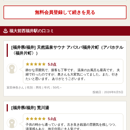
無料会員登録して続きを見る
福大前西福井駅の口コミ
[福井県/福井] 天然温泉サウナ アパスパ福井片町（アパホテル
〈福井片町〉）
5.0点
静かな雰囲気で、接客も丁寧です。 温泉のお風呂も最高です。 夫
婦で行ったのですが、奥さんも大変気にってました。また、行き
たいと思います。 ありがとうございます。
富田伸吾さん
| 性別：男性 | 年代：50代～
投稿日：2026年6月5日
[福井県/福井] 荒川湯
5.0点
子供の時から通っています。古き良き銭湯の雰囲気を残しつつ、
清潔感もあり、地元住民に大人気です。