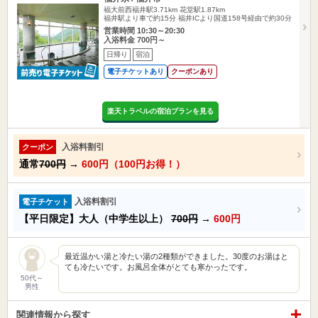
福大前西福井駅3.71km
花堂駅1.87km
福井駅より車で約15分 福井ICより国道158号経由で約30分
営業時間 10:30～20:30
入浴料金 700円～
日帰り
宿泊
電子チケットあり
クーポンあり
楽天トラベルの宿泊プランを見る
入浴料割引
クーポン
通常
700円
→
600円（100円お得！）
入浴料割引
電子チケット
【平日限定】大人（中学生以上）
700円
→
600円
最近温かい湯と冷たい湯の2種類ができました。30度のお湯はと
ても冷たいです。お風呂全体がとても寒かったです。
50代～
男性
関連情報から探す