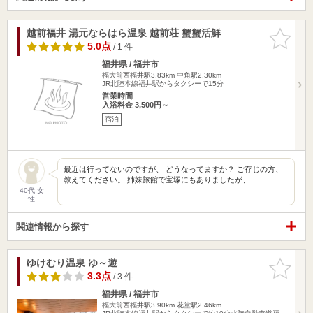
越前福井 湯元ならはら温泉 越前荘 蟹蟹活鮮
お気に入
りに追加
5.0点
/ 1 件
福井県 / 福井市
福大前西福井駅3.83km
中角駅2.30km
JR北陸本線福井駅からタクシーで15分
営業時間
入浴料金 3,500円～
宿泊
最近は行ってないのですが、 どうなってますか？ ご存じの方、
教えてください。 姉妹旅館で宝塚にもありましたが、 …
40代 女
性
関連情報から探す
ゆけむり温泉 ゆ～遊
お気に入
りに追加
3.3点
/ 3 件
福井県 / 福井市
福大前西福井駅3.90km
花堂駅2.46km