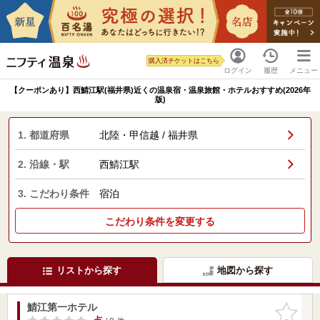
購入済チケットはこちら
ログイン
履歴
メニュー
【クーポンあり】西鯖江駅(福井県)近くの温泉宿・温泉旅館・ホテルおすすめ(2026年
版)
1. 都道府県
北陸・甲信越 / 福井県
2. 沿線・駅
西鯖江駅
3. こだわり条件
宿泊
こだわり条件を変更する
リストから探す
地図から探す
鯖江第一ホテル
お気に入
りに追加