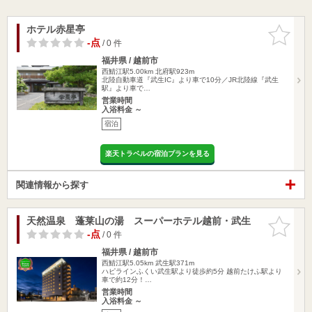
ホテル赤星亭
お気に入
りに追加
-点
/ 0 件
福井県 / 越前市
西鯖江駅5.00km
北府駅923m
北陸自動車道『武生IC』より車で10分／JR北陸線『武生
駅』より車で…
営業時間
入浴料金 ～
宿泊
楽天トラベルの宿泊プランを見る
関連情報から探す
天然温泉 蓬莱山の湯 スーパーホテル越前・武生
お気に入
りに追加
-点
/ 0 件
福井県 / 越前市
西鯖江駅5.05km
武生駅371m
ハピラインふくい武生駅より徒歩約5分 越前たけふ駅より
車で約12分！…
営業時間
入浴料金 ～