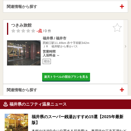
関連情報から探す
つきみ旅館
お気に入
りに追加
-点
/ 0 件
福井県 / 福井市
西鯖江駅11.46km
赤十字前駅342m
ＪＲ 福井駅から車かバス
営業時間
入浴料金 ～
宿泊
楽天トラベルの宿泊プランを見る
関連情報から探す
福井県のニフティ温泉ニュース
福井県のスーパー銭湯おすすめ15選【2025年最新
版】
本州のほぼ中央に位置する福井県は、東尋坊や三方五湖など