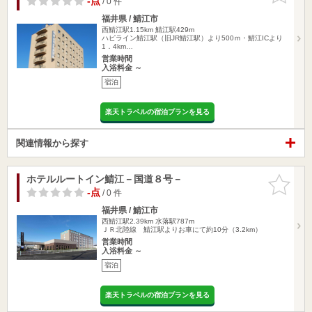
-点
/ 0 件
福井県 / 鯖江市
西鯖江駅1.15km
鯖江駅429m
ハピライン鯖江駅（旧JR鯖江駅）より500ｍ・鯖江ICより
1．4km…
営業時間
入浴料金 ～
宿泊
楽天トラベルの宿泊プランを見る
関連情報から探す
ホテルルートイン鯖江－国道８号－
お気に入
りに追加
-点
/ 0 件
福井県 / 鯖江市
西鯖江駅2.39km
水落駅787m
ＪＲ北陸線 鯖江駅よりお車にて約10分（3.2km）
営業時間
入浴料金 ～
宿泊
楽天トラベルの宿泊プランを見る