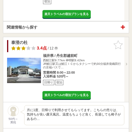
宿泊
楽天トラベルの宿泊プランを見る
関連情報から探す
泰澄の杜
お気に入
りに追加
3.4点
/ 12 件
福井県 / 丹生郡越前町
西鯖江駅9.77km
神明駅8.42km
JR鯖江駅又は鯖江ＩＣからタクシーで約30分福井発織田行
の京福バスで…
営業時間 8:00～22:00
入浴料金 520円～
日帰り
宿泊
楽天トラベルの宿泊プランを見る
月に1度、日帰りで利用させてもらってます。こちらの売りは、
気持ちが良い露天風呂。温度もちょうど良く、長湯しても椅子が
あるの…
50代～
男性