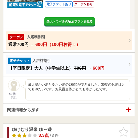
電子チケットあり
クーポンあり
楽天トラベルの宿泊プランを見る
入浴料割引
クーポン
通常
700円
→
600円（100円お得！）
入浴料割引
電子チケット
【平日限定】大人（中学生以上）
700円
→
600円
最近温かい湯と冷たい湯の2種類ができました。30度のお湯はと
ても冷たいです。お風呂全体がとても寒かったです。
50代～
男性
関連情報から探す
ゆけむり温泉 ゆ～遊
お気に入
りに追加
3.3点
/ 3 件