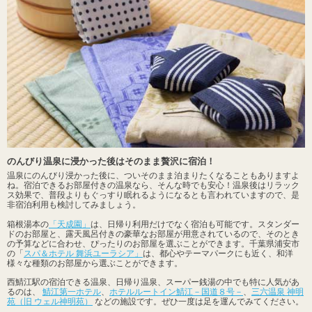
のんびり温泉に浸かった後はそのまま贅沢に宿泊！
温泉にのんびり浸かった後に、ついそのまま泊まりたくなることもありますよ
ね。宿泊できるお部屋付きの温泉なら、そんな時でも安心！温泉後はリラック
ス効果で、普段よりもぐっすり眠れるようになるとも言われていますので、是
非宿泊利用も検討してみましょう。
箱根湯本の
「天成園」
は、日帰り利用だけでなく宿泊も可能です。スタンダー
ドのお部屋と、露天風呂付きの豪華なお部屋が用意されているので、そのとき
の予算などに合わせ、ぴったりのお部屋を選ぶことができます。千葉県浦安市
の「
スパ＆ホテル 舞浜ユーラシア」
は、都心やテーマパークにも近く、和洋
様々な種類のお部屋から選ぶことができます。
西鯖江駅の宿泊できる温泉、日帰り温泉、スーパー銭湯の中でも特に人気があ
るのは、
鯖江第一ホテル
、
ホテルルートイン鯖江－国道８号－
、
三六温泉 神明
苑（旧 ウェル神明苑）
などの施設です。ぜひ一度は足を運んでみてください。