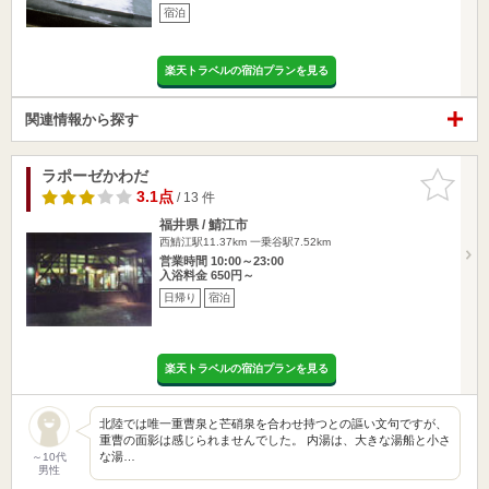
宿泊
楽天トラベルの宿泊プランを見る
関連情報から探す
ラポーゼかわだ
お気に入
りに追加
3.1点
/ 13 件
福井県 / 鯖江市
西鯖江駅11.37km
一乗谷駅7.52km
営業時間 10:00～23:00
入浴料金 650円～
日帰り
宿泊
楽天トラベルの宿泊プランを見る
北陸では唯一重曹泉と芒硝泉を合わせ持つとの謳い文句ですが、
重曹の面影は感じられませんでした。 内湯は、大きな湯船と小さ
な湯…
～10代
男性