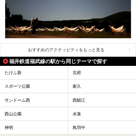
おすすめのアクティビティをもっと見る
福井鉄道福武線の駅から同じテーマで探す
たけふ新
北府
スポーツ公園
家久
サンドーム西
西鯖江
西山公園
水落
神明
鳥羽中