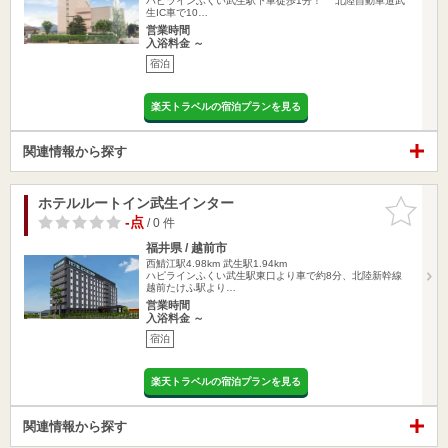
ハピラインふくい武生駅下車徒歩1分！ 北陸自動車道武
生IC車で10…
営業時間
入浴料金 ～
宿泊
楽天トラベルの宿泊プランを見る
関連情報から探す
ホテルルートイン武生インター
お気に入
りに追加
-点
/ 0 件
福井県 / 越前市
西鯖江駅4.98km
武生駅1.94km
ハピラインふくい武生駅東口より車で約8分、北陸新幹線
越前たけふ駅より…
営業時間
入浴料金 ～
宿泊
楽天トラベルの宿泊プランを見る
関連情報から探す