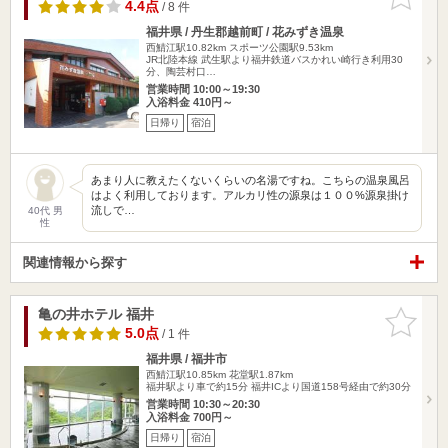
りに追加
4.4点
/ 8 件
福井県 / 丹生郡越前町 / 花みずき温泉
西鯖江駅10.82km
スポーツ公園駅9.53km
JR北陸本線 武生駅より福井鉄道バスかれい崎行き利用30
分、陶芸村口…
営業時間 10:00～19:30
入浴料金 410円～
日帰り
宿泊
あまり人に教えたくないくらいの名湯ですね。こちらの温泉風呂
はよく利用しております。アルカリ性の源泉は１００%源泉掛け
流しで…
40代 男
性
関連情報から探す
亀の井ホテル 福井
お気に入
りに追加
5.0点
/ 1 件
福井県 / 福井市
西鯖江駅10.85km
花堂駅1.87km
福井駅より車で約15分 福井ICより国道158号経由で約30分
営業時間 10:30～20:30
入浴料金 700円～
日帰り
宿泊