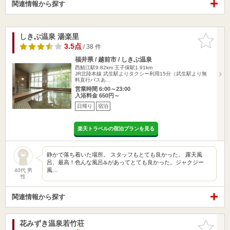
関連情報から探す
しきぶ温泉 湯楽里
お気に入
りに追加
3.5点
/ 38 件
福井県 / 越前市 / しきぶ温泉
西鯖江駅9.82km
王子保駅1.91km
JR北陸本線 武生駅よりタクシー利用15分（武生駅より無
料直行バスあ…
営業時間 6:00～23:00
入浴料金 650円～
日帰り
宿泊
楽天トラベルの宿泊プランを見る
静かで落ち着いた場所。 スタッフもとても良かった。 露天風
呂、最高！色んな風呂♨️があってとても良かった。ジャクジー
風…
40代 男
性
関連情報から探す
花みずき温泉若竹荘
お気に入