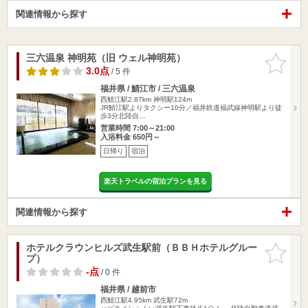
関連情報から探す
三六温泉 神明苑（旧 ウェル神明苑）
お気に入
りに追加
3.0点
/ 5 件
福井県 / 鯖江市 / 三六温泉
西鯖江駅2.87km
神明駅124m
JR鯖江駅よりタクシー10分／福井鉄道福武線神明駅より徒
歩3分北陸自…
営業時間 7:00～21:00
入浴料金 650円～
日帰り
宿泊
楽天トラベルの宿泊プランを見る
関連情報から探す
ホテルクラウンヒルズ武生駅前（ＢＢＨホテルグルー
お気に入
プ）
りに追加
-点
/ 0 件
福井県 / 越前市
西鯖江駅4.95km
武生駅72m