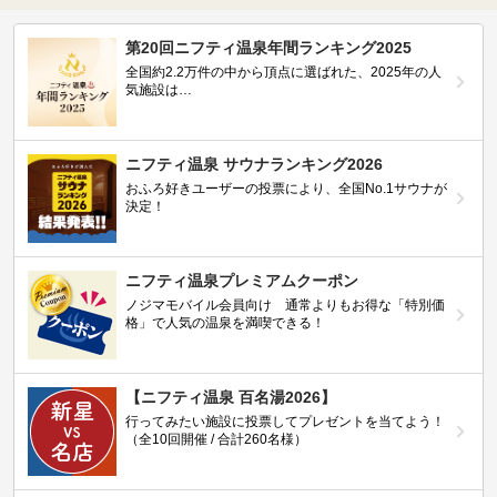
第20回ニフティ温泉年間ランキング2025
全国約2.2万件の中から頂点に選ばれた、2025年の人
気施設は…
ニフティ温泉 サウナランキング2026
おふろ好きユーザーの投票により、全国No.1サウナが
決定！
ニフティ温泉プレミアムクーポン
ノジマモバイル会員向け 通常よりもお得な「特別価
格」で人気の温泉を満喫できる！
【ニフティ温泉 百名湯2026】
行ってみたい施設に投票してプレゼントを当てよう！
（全10回開催 / 合計260名様）