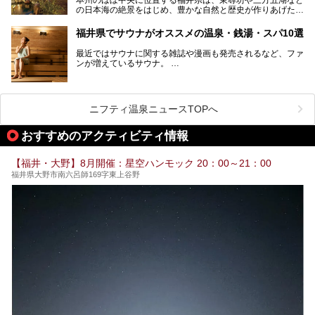
の日本海の絶景をはじめ、豊かな自然と歴史が作りあげた見
どころがたくさんあります。越前がにや若狭ぐじに代表され
る海産物、越前そば、ソースかつ丼などのグルメも人気で
福井県でサウナがオススメの温泉・銭湯・スパ10選
す。
2024年春の北陸新幹線の延伸により、関西地方のみならず
最近ではサウナに関する雑誌や漫画も発売されるなど、ファ
首都圏からもアクセスしやすくなりました。今回は、そんな
ンが増えているサウナ。
福井県でおすすめのスーパー銭湯をご紹介します。
しかしサウナは一口にサウナと言っても、ドライサウナ、ス
チームサウナ、塩サウナなどが存在し、施設によって様々な
こだわりを持つ施設も増えています。
ニフティ温泉ニュースTOPへ
今回はそんな今話題のサウナが楽しめる、福井県内にあるオ
ススメ温泉・銭湯・スパを10件まとめてご紹介します。
おすすめのアクティビティ情報
【福井・大野】8月開催：星空ハンモック 20：00～21：00
福井県大野市南六呂師169字東上谷野