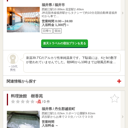
福井県 / 福井市
西鯖江駅10.88km
花堂駅2.46km
JR北陸本線福井駅からタクシーで約10分北陸自動車道福井
ICから車で…
営業時間 0:00～24:00
入浴料金 1,300円～
日帰り
宿泊
楽天トラベルの宿泊プランを見る
泉温39.7℃のアルカリ性単純温泉です。下駄箱には、4と9の数字
が使われていませんでした。朝6時から10時までは朝風呂料金…
～10代
男性
関連情報から探す
料理旅館 樹香苑
お気に入
りに追加
-点
/ 0 件
福井県 / 丹生郡越前町
西鯖江駅11.02km
スポーツ公園駅9.81km
武生駅からお車で２０分／バスで３０分
営業時間
入浴料金 ～