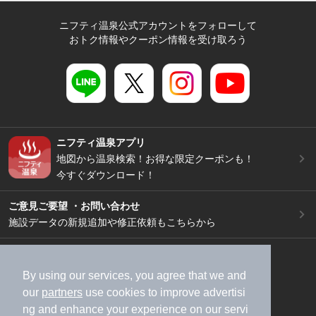
ニフティ温泉公式アカウントをフォローして
おトク情報やクーポン情報を受け取ろう
ニフティ温泉アプリ
地図から温泉検索！お得な限定クーポンも！
今すぐダウンロード！
ご意見ご要望 ・お問い合わせ
施設データの新規追加や修正依頼もこちらから
スマートフォン
/
PC
加盟店募集（資料請求）
広告出稿のご案内
By using our services, you agree that we and
our
partners
use cookies to improve advertisi
利用規約
ライフスタイルMEMBERS+規約
ng and enhance your experience on our servi
特定商取引法に基づく表記
ヘルプ
採用情報