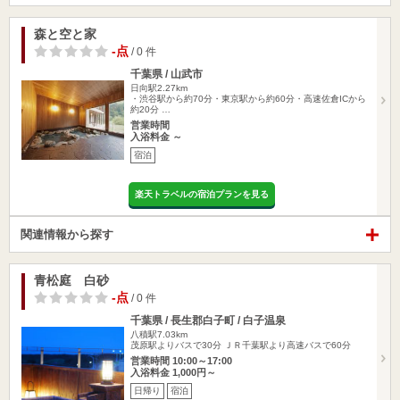
森と空と家
-点
/ 0 件
千葉県 / 山武市
日向駅2.27km
・渋谷駅から約70分・東京駅から約60分・高速佐倉ICから
約20分 …
営業時間
入浴料金 ～
宿泊
楽天トラベルの宿泊プランを見る
関連情報から探す
青松庭 白砂
-点
/ 0 件
千葉県 / 長生郡白子町 / 白子温泉
八積駅7.03km
茂原駅よりバスで30分 ＪＲ千葉駅より高速バスで60分
営業時間 10:00～17:00
入浴料金 1,000円～
日帰り
宿泊