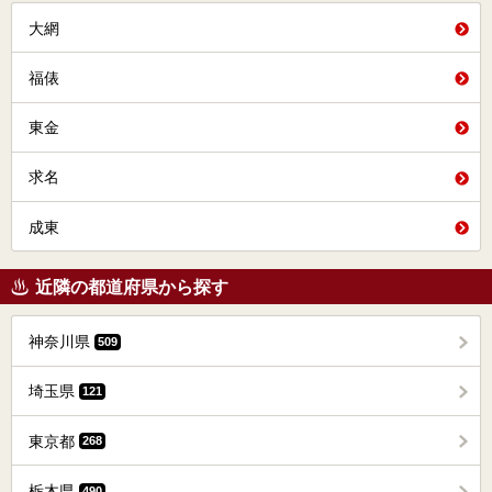
大網
福俵
東金
求名
成東
近隣の都道府県から探す
神奈川県
509
埼玉県
121
東京都
268
栃木県
490