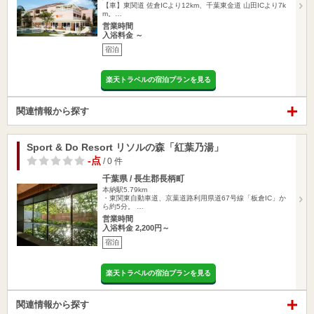
【車】東関道 佐倉ICより12km、千葉東金道 山田ICより7k
m。…
営業時間
入浴料金 ～
宿泊
楽天トラベルの宿泊プランを見る
関連情報から探す
Sport & Do Resort リソルの森「紅葉乃湯」
-点
/ 0 件
千葉県 / 長生郡長柄町
本納駅5.79km
・東関東自動車道、京葉道路利用県道67号線「板倉IC」か
ら約5分。 …
営業時間
入浴料金 2,200円～
宿泊
楽天トラベルの宿泊プランを見る
関連情報から探す