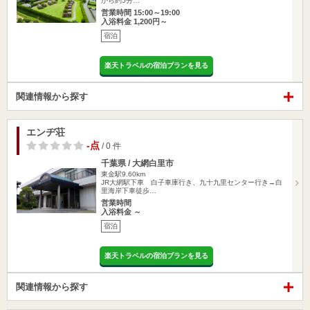
から約5分…
営業時間 15:00～19:00
入浴料金 1,200円～
宿泊
楽天トラベルの宿泊プランを見る
関連情報から探す
エンヂ荘
-点
/ 0 件
千葉県 / 大網白里市
東金駅9.60km
JR大網駅下車 白子車庫行き、九十九里センター行き→白
里海岸下車徒歩…
営業時間
入浴料金 ～
宿泊
楽天トラベルの宿泊プランを見る
関連情報から探す