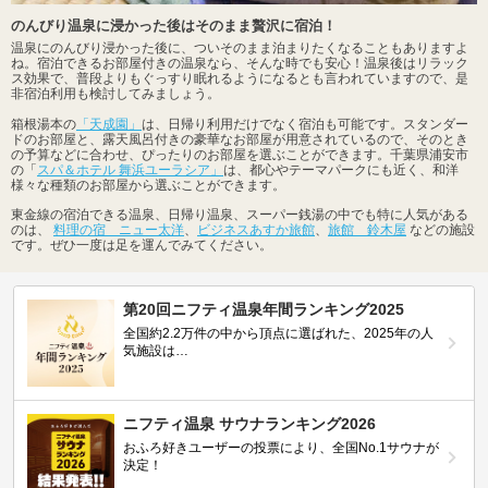
のんびり温泉に浸かった後はそのまま贅沢に宿泊！
温泉にのんびり浸かった後に、ついそのまま泊まりたくなることもありますよ
ね。宿泊できるお部屋付きの温泉なら、そんな時でも安心！温泉後はリラック
ス効果で、普段よりもぐっすり眠れるようになるとも言われていますので、是
非宿泊利用も検討してみましょう。
箱根湯本の
「天成園」
は、日帰り利用だけでなく宿泊も可能です。スタンダー
ドのお部屋と、露天風呂付きの豪華なお部屋が用意されているので、そのとき
の予算などに合わせ、ぴったりのお部屋を選ぶことができます。千葉県浦安市
の「
スパ＆ホテル 舞浜ユーラシア」
は、都心やテーマパークにも近く、和洋
様々な種類のお部屋から選ぶことができます。
東金線の宿泊できる温泉、日帰り温泉、スーパー銭湯の中でも特に人気がある
のは、
料理の宿 ニュー太洋
、
ビジネスあすか旅館
、
旅館 鈴木屋
などの施設
です。ぜひ一度は足を運んでみてください。
第20回ニフティ温泉年間ランキング2025
全国約2.2万件の中から頂点に選ばれた、2025年の人
気施設は…
ニフティ温泉 サウナランキング2026
おふろ好きユーザーの投票により、全国No.1サウナが
決定！