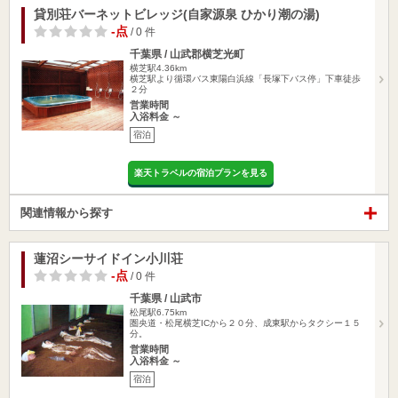
貸別荘バーネットビレッジ(自家源泉 ひかり潮の湯)
-点
/ 0 件
千葉県 / 山武郡横芝光町
横芝駅4.36km
横芝駅より循環バス東陽白浜線「長塚下バス停」下車徒歩
２分
営業時間
入浴料金 ～
宿泊
楽天トラベルの宿泊プランを見る
関連情報から探す
蓮沼シーサイドイン小川荘
-点
/ 0 件
千葉県 / 山武市
松尾駅6.75km
圏央道・松尾横芝ICから２０分、成東駅からタクシー１５
分。
営業時間
入浴料金 ～
宿泊