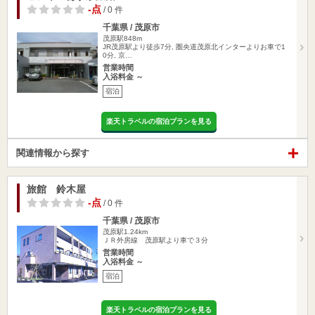
-点
/ 0 件
千葉県 / 茂原市
茂原駅848m
JR茂原駅より徒歩7分, 圏央道茂原北インターよりお車で1
0分, 京…
営業時間
入浴料金 ～
宿泊
楽天トラベルの宿泊プランを見る
関連情報から探す
旅館 鈴木屋
-点
/ 0 件
千葉県 / 茂原市
茂原駅1.24km
ＪＲ外房線 茂原駅より車で３分
営業時間
入浴料金 ～
宿泊
楽天トラベルの宿泊プランを見る