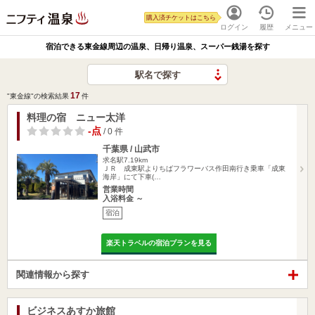
購入済チケットはこちら
ログイン
履歴
メニュー
宿泊できる東金線周辺の温泉、日帰り温泉、スーパー銭湯を探す
駅名で探す
17
"東金線"の検索結果
件
料理の宿 ニュー太洋
-点
/ 0 件
千葉県 / 山武市
求名駅7.19km
ＪＲ 成東駅よりちばフラワーバス作田南行き乗車「成東
海岸」にて下車(…
営業時間
入浴料金 ～
宿泊
楽天トラベルの宿泊プランを見る
関連情報から探す
ビジネスあすか旅館