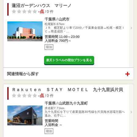
蓮沼ガーデンハウス マリーノ
-点
/ 0 件
千葉県 / 山武市
松尾駅6.67km
ＪＲ 横芝駅より車で20分／千葉東金道路→松尾・横芝Ｉ
Ｃ→県道成田・…
営業時間 11:00～23:00
入浴料金 700円～
宿泊
楽天トラベルの宿泊プランを見る
関連情報から探す
Ｒａｋｕｔｅｎ ＳＴＡＹ ＭＯＴＥＬ 九十九里浜片貝
-点
/ 0 件
千葉県 / 山武郡九十九里町
求名駅7.71km
九十九里ICを下りて産業道路30号線を片貝海水浴場方面へ
進み、右手に…
営業時間
入浴料金 ～
宿泊