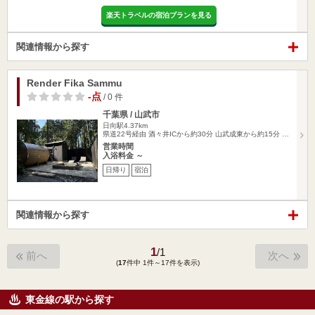
楽天トラベルの宿泊プランを見る
関連情報から探す
Render Fika Sammu
-点
/ 0 件
千葉県 / 山武市
日向駅4.37km
県道22号経由 酒々井ICから約30分 山武成東から約15分 …
営業時間
入浴料金 ～
日帰り
宿泊
関連情報から探す
1
/
1
前へ
次へ
(
17
件中 1件～17件を表示)
東金線の駅から探す