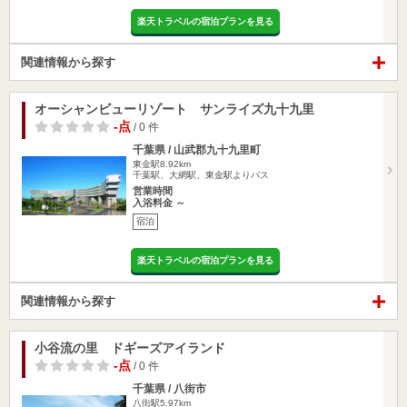
楽天トラベルの宿泊プランを見る
関連情報から探す
オーシャンビューリゾート サンライズ九十九里
-点
/ 0 件
千葉県 / 山武郡九十九里町
東金駅8.92km
千葉駅、大網駅、東金駅よりバス
営業時間
入浴料金 ～
宿泊
楽天トラベルの宿泊プランを見る
関連情報から探す
小谷流の里 ドギーズアイランド
-点
/ 0 件
千葉県 / 八街市
八街駅5.97km