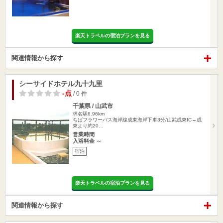
楽天トラベルの宿泊プランを見る
関連情報から探す
シーサイドホテル九十九里
-点
/ 0 件
千葉県 / 山武市
求名駅6.96km
ちばフラワーバス海岸線成東海岸下車3分/山武成東IC→成
東より約20…
営業時間
入浴料金 ～
宿泊
楽天トラベルの宿泊プランを見る
関連情報から探す