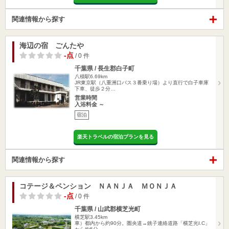
関連情報から探す
海辺の宿 ごんたや
-点
/ 0 件
千葉県 / 長生郡白子町
八積駅6.69km
JR東京駅（八重洲口バス３番乗り場）より直行で白子車庫
下車、徒歩２分…
営業時間
入浴料金 ～
宿泊
楽天トラベルの宿泊プランを見る
関連情報から探す
コテージ＆ペンション ＮＡＮＪＡ ＭＯＮＪＡ
-点
/ 0 件
千葉県 / 山武郡横芝光町
横芝駅3.45km
車）都内から約90分。圏央道→銚子連絡道路「横芝光I.C」