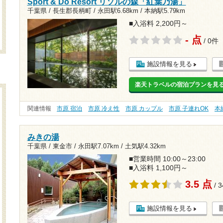
Sport & Do Resort リソルの森「紅葉乃湯」
千葉県 / 長生郡長柄町 /
永田駅6.68km
/
本納駅5.79km
■入浴料 2,200円～
- 点
/ 0件
施設情報を見る
楽天トラベルの宿泊プランを見
関連情報
市原 宿泊
市原 冷え性
市原 カップル
市原 子連れOK
本
みきの湯
千葉県 / 東金市 /
永田駅7.07km
/
土気駅4.32km
■営業時間 10:00～23:00
■入浴料 1,100円～
3.5 点
/ 
施設情報を見る