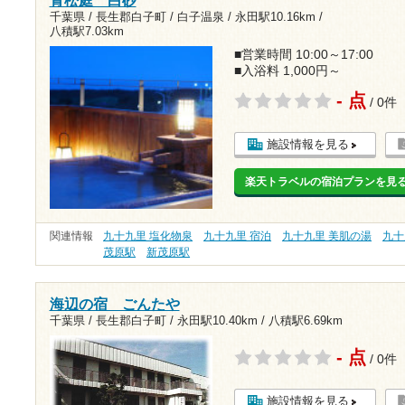
青松庭 白砂
千葉県 / 長生郡白子町 / 白子温泉 /
永田駅10.16km
/
八積駅7.03km
■営業時間 10:00～17:00
■入浴料 1,000円～
- 点
/ 0件
施設情報を見る
楽天トラベルの宿泊プランを見
関連情報
九十九里 塩化物泉
九十九里 宿泊
九十九里 美肌の湯
九十
茂原駅
新茂原駅
海辺の宿 ごんたや
千葉県 / 長生郡白子町 /
永田駅10.40km
/
八積駅6.69km
- 点
/ 0件
施設情報を見る