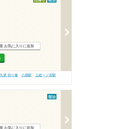
日帰り
宿泊
>
お気に入りに追加
る
九里 切り傷
八積駅
上総一ノ宮駅
宿泊
>
お気に入りに追加