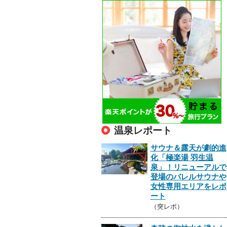
温泉レポート
サウナ＆露天が劇的進
化「極楽湯 羽生温
泉」！リニューアルで
登場のバレルサウナや
女性専用エリアをレポ
ート
（突レポ）