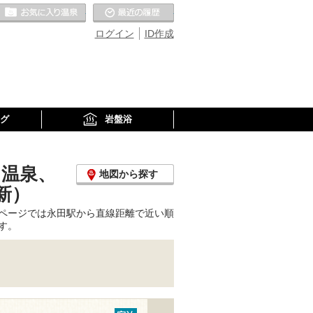
お気に入りの温泉
最近の履歴
ログイン
ID作成
グ
岩盤浴
り温泉、
地図から探す
新）
ページでは永田駅から直線距離で近い順
す。