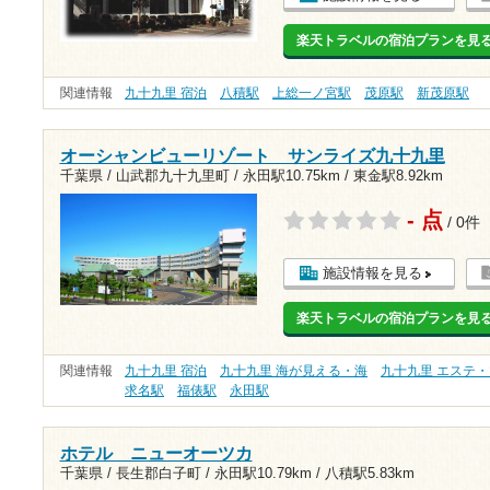
楽天トラベルの宿泊プランを見
関連情報
九十九里 宿泊
八積駅
上総一ノ宮駅
茂原駅
新茂原駅
オーシャンビューリゾート サンライズ九十九里
千葉県 / 山武郡九十九里町 /
永田駅10.75km
/
東金駅8.92km
- 点
/ 0件
施設情報を見る
楽天トラベルの宿泊プランを見
関連情報
九十九里 宿泊
九十九里 海が見える・海
九十九里 エステ
求名駅
福俵駅
永田駅
ホテル ニューオーツカ
千葉県 / 長生郡白子町 /
永田駅10.79km
/
八積駅5.83km