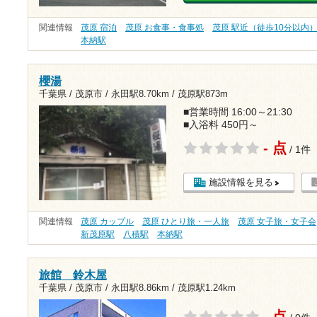
関連情報
茂原 宿泊
茂原 お食事・食事処
茂原 駅近（徒歩10分以内
本納駅
櫻湯
千葉県 / 茂原市 /
永田駅8.70km
/
茂原駅873m
■営業時間 16:00～21:30
■入浴料 450円～
- 点
/ 1件
施設情報を見る
関連情報
茂原 カップル
茂原 ひとり旅・一人旅
茂原 女子旅・女子会
新茂原駅
八積駅
本納駅
旅館 鈴木屋
千葉県 / 茂原市 /
永田駅8.86km
/
茂原駅1.24km
- 点