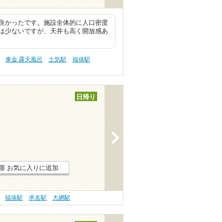
良かったです。施設全体的に人口密度
は少ないですが、天井も高く開放感あ
東金 露天風呂
土気駅
福俵駅
日帰り
>
お気に入りに追加
福俵駅
求名駅
大網駅