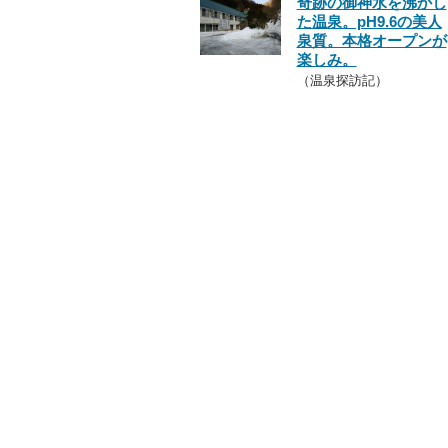
奇跡の御神水を沸かし
た温泉。pH9.6の美人
泉質。本格オープンが
楽しみ。
（温泉探訪記）