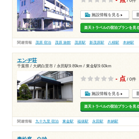
/ 0件
施設情報を見る
楽天トラベルの宿泊プランを見
関連情報
茂原 宿泊
茂原 旅館
茂原駅
新茂原駅
八積駅
本納駅
エンヂ荘
千葉県 / 大網白里市 /
永田駅9.89km
/
東金駅9.60km
- 点
/ 0件
施設情報を見る
楽天トラベルの宿泊プランを見
関連情報
九十九里 宿泊
東金駅
福俵駅
永田駅
本納駅