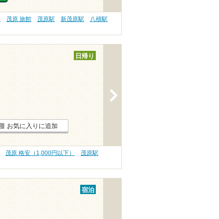
）
茂原 旅館
茂原駅
新茂原駅
八積駅
日帰り
>
お気に入りに追加
茂原 格安（1,000円以下）
茂原駅
宿泊