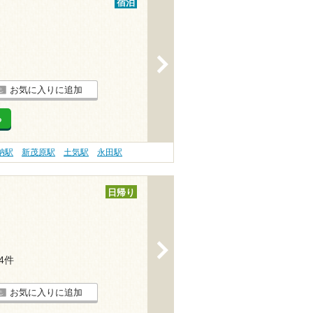
宿泊
>
お気に入りに追加
る
納駅
新茂原駅
土気駅
永田駅
日帰り
>
34件
お気に入りに追加