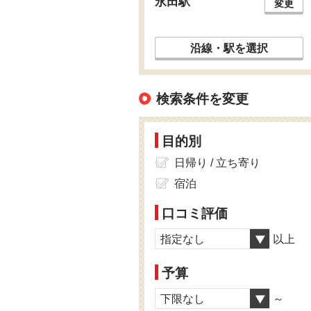
永田駅
変更
沿線・駅を選択
検索条件を変更
目的別
日帰り / 立ち寄り
宿泊
口コミ評価
指定なし
以上
予算
下限なし
～