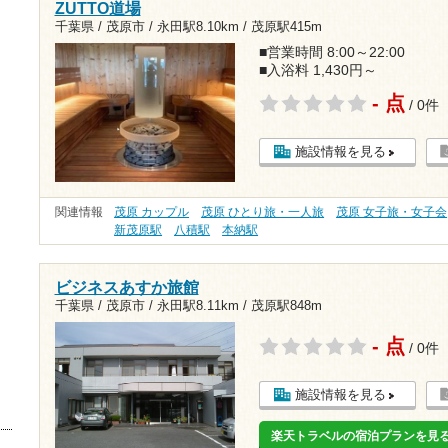
ZUTTO道場
千葉県 / 茂原市 /
永田駅8.10km
/
茂原駅415m
■営業時間 8:00～22:00
■入浴料 1,430円～
- 点
/ 0件
施設情報を見る
関連情報
茂原 カップル
茂原 ひとり旅・一人旅
茂原 女子旅・女子会
新茂原駅
八積駅
本納駅
ビジネスあすか旅館
千葉県 / 茂原市 /
永田駅8.11km
/
茂原駅848m
- 点
/ 0件
施設情報を見る
楽天トラベルの宿泊プランを見