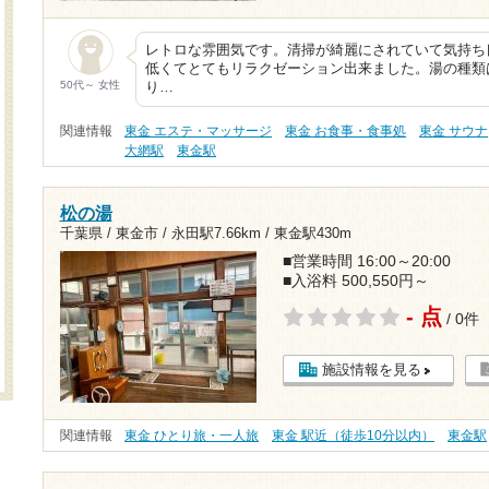
レトロな雰囲気です。清掃が綺麗にされていて気持ち
低くてとてもリラクゼーション出来ました。湯の種類
50代～ 女性
り…
関連情報
東金 エステ・マッサージ
東金 お食事・食事処
東金 サウナ
大網駅
東金駅
松の湯
千葉県 / 東金市 /
永田駅7.66km
/
東金駅430m
■営業時間 16:00～20:00
■入浴料 500,550円～
- 点
/ 0件
施設情報を見る
関連情報
東金 ひとり旅・一人旅
東金 駅近（徒歩10分以内）
東金駅