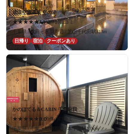
成田空港温泉 空の湯
★
★
★
★
★
4.1
82件の口コミ
千葉県 / 成田・富里周辺 / 芝山千代田駅313m
日帰り
宿泊
クーポンあり
かのほてる＆CABIN 千葉蘇我
★
★
★
★
★
0.0
0件の口コミ
千葉県 / 千葉・船橋周辺 / 本千葉駅1.0km