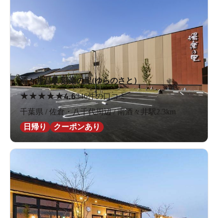
酒々井温泉 湯楽の里(ゆらのさと）
★
★
★
★
★
4.6
346件の口コミ
千葉県 / 佐倉・八千代周辺 / 南酒々井駅2.3km
日帰り
クーポンあり