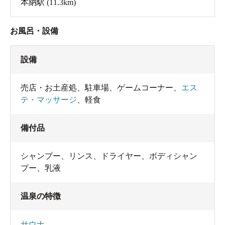
本納駅
(11.3km)
お風呂・設備
設備
売店・お土産処
、
駐車場
、
ゲームコーナー
、
エス
テ・マッサージ
、
軽食
備付品
シャンプー
、
リンス
、
ドライヤー
、
ボディシャン
プー
、
乳液
温泉の特徴
サウナ