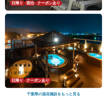
日帰り
宿泊
クーポンあり
湯の郷ほのか 千葉蘇我店
★
★
★
★
★
3.7
72件の口コミ
千葉県 / 千葉・船橋周辺 / 本千葉駅1.1km
日帰り
クーポンあり
千葉県の
温浴施設をもっと見る