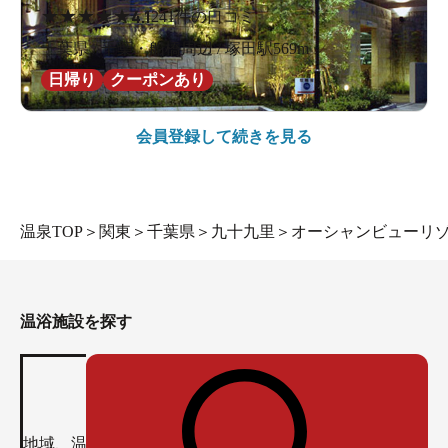
★
★
★
★
★
4.1
241件の口コミ
千葉県 / 千葉・船橋周辺 / 塚田駅569m
日帰り
クーポンあり
会員登録して続きを見る
温泉TOP
＞
関東
＞
千葉県
＞
九十九里
＞
オーシャンビューリ
温浴施設を探す