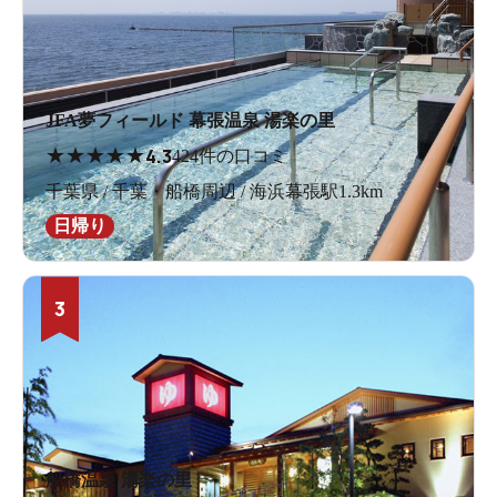
JFA夢フィールド 幕張温泉 湯楽の里
★
★
★
★
★
4.3
424件の口コミ
千葉県 / 千葉・船橋周辺 / 海浜幕張駅1.3km
日帰り
3
船橋温泉 湯楽の里