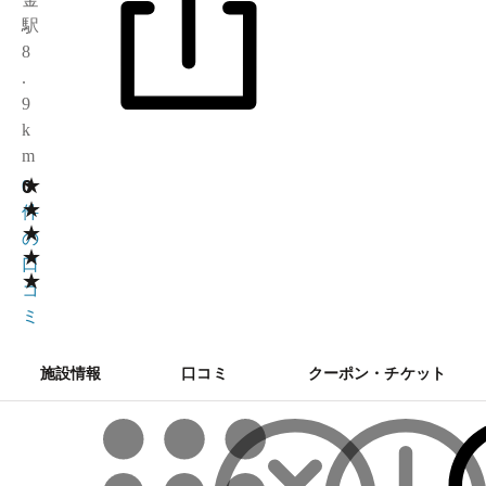
駅
8
.
9
k
m
★
0
0
★
件
★
の
★
口
★
コ
ミ
施設情報
口コミ
クーポン・チケット