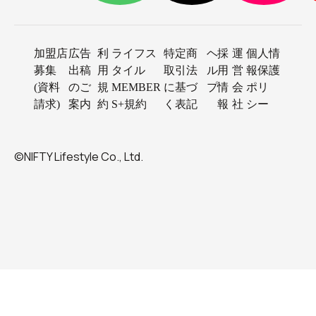
加盟店
広告
利
ライフス
特定商
ヘ
採
運
個人情
募集
出稿
用
タイル
取引法
ル
用
営
報保護
(資料
のご
規
MEMBER
に基づ
プ
情
会
ポリ
請求)
案内
約
S+規約
く表記
報
社
シー
©NIFTY Lifestyle Co., Ltd.