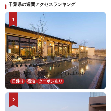
千葉県の週間アクセスランキング
1
成田空港温泉 空の湯
★
★
★
★
★
4.1
82件の口コミ
千葉県 / 成田・富里周辺 / 芝山千代田駅313m
日帰り
宿泊
クーポンあり
2