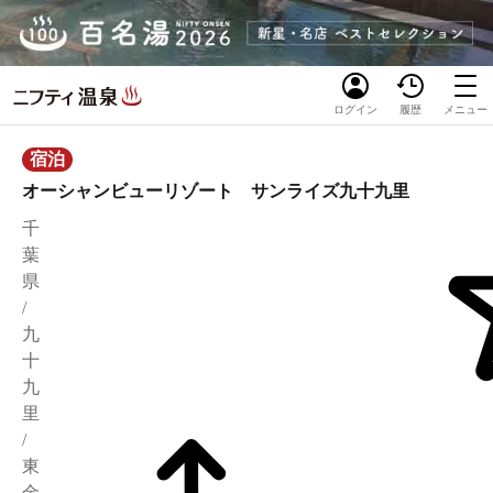
ログイン
履歴
メニュー
宿泊
オーシャンビューリゾート サンライズ九十九里
千
葉
県
/
九
十
九
里
/
東
金