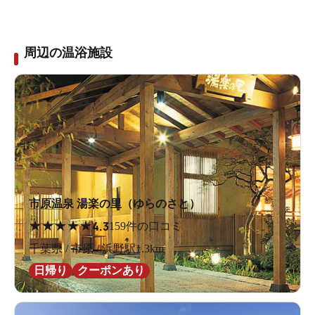
周辺の温浴施設
市原温泉 湯楽の里（ゆらのさと）
★
★
★
★
★
4.3
159件の口コミ
千葉県 / 市原 / 浜野駅1.3km
日帰り
クーポンあり