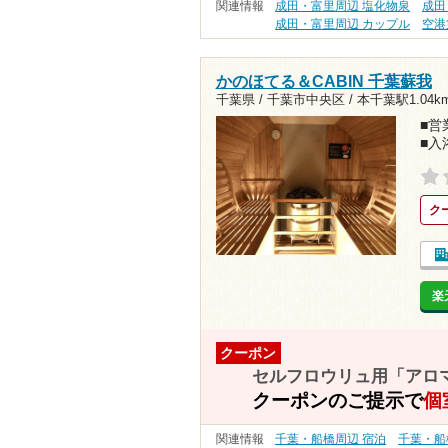
関連情報
成田・富里周辺 塩化物泉
成田
成田・富里周辺 カップル
空港
かのほてる＆CABIN 千葉蘇我
千葉県 / 千葉市中央区 /
本千葉駅1.04k
■営業
■入
ク
楽
クーポン
セルフロウリュ用「アロマ
クーポンのご提示で
個
関連情報
千葉・船橋周辺 宿泊
千葉・船