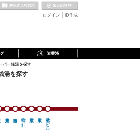
お気に入りの温泉
最近の履歴
ログイン
ID作成
グ
岩盤浴
ーパー銭湯を探す
銭湯を探す
公津の杜
空港第２ビル