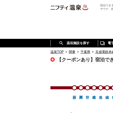
宿泊でき
サウナ、
温浴施設を探す
電
温泉TOP
>
関東
>
千葉県
>
京成電鉄本
【クーポンあり】宿泊で