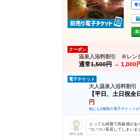
電
楽
クーポン
温泉入浴料割引 ※レン
通常
1,500円
→
1,00
電子チケット
大人温泉入浴料割引
【平日、土日祝全
円
他にも1種類の電子チケットが
とっても綺麗で高級感があ
ついつい長居してしまいま
30代 女性