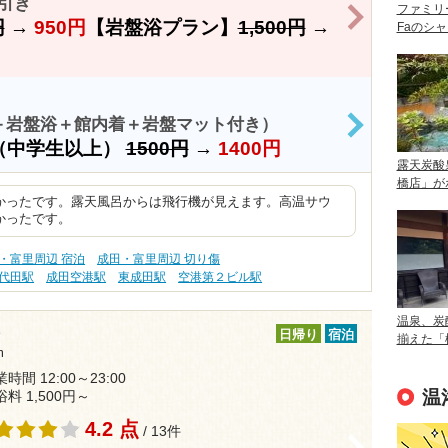
円引き
ファミリ
>
円
→
950円
【岩盤浴プラン】
1,500円
→
Faのシ
＋岩盤浴＋館内着＋岩盤マット付き）
>
（中学生以上）
1500円
→
1400円
露天炭酸
橋店」が
かったです。露天風呂からは飛行機が見えます。高温サウ
かったです。
・富里周辺 宿泊
成田・富里周辺 切り傷
代田駅
成田空港駅
東成田駅
空港第２ビル駅
温泉、炭
日帰り
宿泊
揃えた「
m
時間 12:00～23:00
温
浴料 1,500円～
4.2 点
/ 13件
>