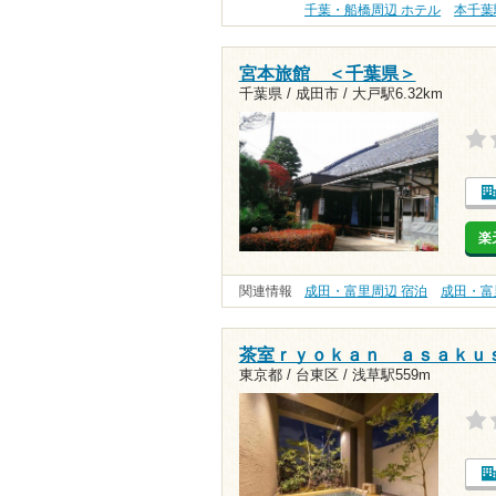
千葉・船橋周辺 ホテル
本千葉
宮本旅館 ＜千葉県＞
千葉県 / 成田市 /
大戸駅6.32km
楽
関連情報
成田・富里周辺 宿泊
成田・富
茶室ｒｙｏｋａｎ ａｓａｋｕ
東京都 / 台東区 /
浅草駅559m