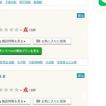
駅
千葉寺駅
県庁前駅
蘇我駅
宿泊
- 点
/ 0件
>
施設情報を見る
お気に入りに追加
天トラベルの宿泊プランを見る
里周辺 旅館
大戸駅
下総神崎駅
久住駅
空港第２ビル駅
ｓａ
宿泊
- 点
/ 0件
>
施設情報を見る
お気に入りに追加