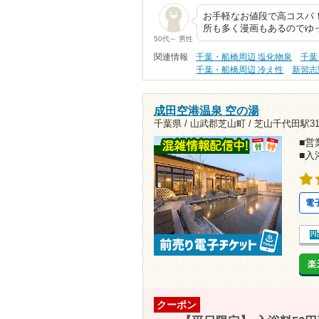
お手軽なお値段で高コスパ！
所も多く漫画もあるのでゆ
50代～ 男性
関連情報
千葉・船橋周辺 塩化物泉
千葉
千葉・船橋周辺 冷え性
新習志
成田空港温泉 空の湯
千葉県 / 山武郡芝山町 /
芝山千代田駅31
■営業
■入
電
楽
クーポン