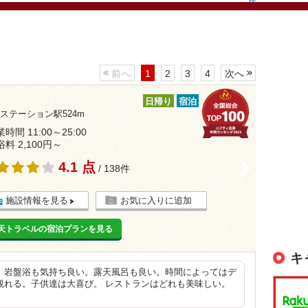
前へ
1
2
3
4
次へ
日帰り
宿泊
ステーション駅524m
時間 11:00～25:00
浴料 2,100円～
4.1 点
>
/ 138件
施設情報を見る
お気に入りに追加
天トラベルの宿泊プランを見る
キ
！岩盤浴も気持ち良い。露天風呂も良い。時間によってはデ
観れる。子供達は大喜び。 レストランはどれも美味しい。