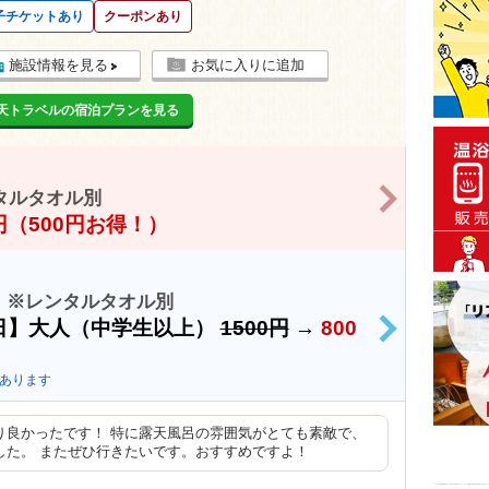
子チケットあり
クーポンあり
施設情報を見る
お気に入りに追加
天トラベルの宿泊プランを見る
>
タルタオル別
0円（500円お得！）
 ※レンタルタオル別
日】大人（中学生以上）
1500円
→
800
>
あります
り良かったです！ 特に露天風呂の雰囲気がとても素敵で、
した。 またぜひ行きたいです。おすすめですよ！