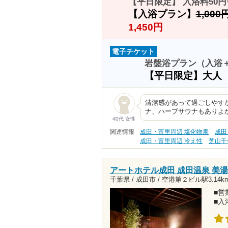
【平日限定】 入浴料50
【入浴プラン】
1,000
1,450円
電子チケット
岩盤浴プラン（入浴
【平日限定】大人
清潔感があって過ごしやす
ナ、ハーブサウナもありよ
40代 女性
関連情報
成田・富里周辺 塩化物泉
成田
成田・富里周辺 冷え性
芝山千
アートホテル成田 成田温泉 美湯
千葉県 / 成田市 /
空港第２ビル駅3.14k
■営業
■入