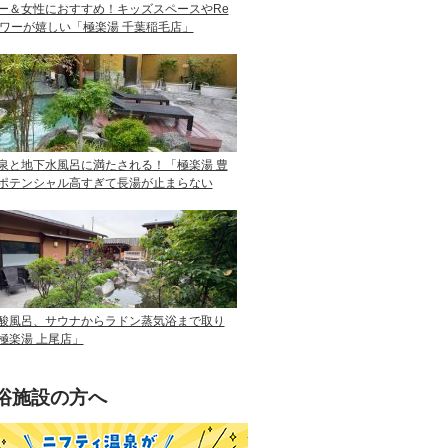
ー＆女性におすすめ！キッズスペースやRe
ャワーが嬉しい「極楽湯 千葉稲毛店」
泉と地下水風呂に満たされる！「極楽湯 豊
ポテンシャル高すぎて長湯が止まらない
酸風呂、サウナからラドン蒸気浴まで取り
極楽湯 上尾店」
浴施設の方へ
ニフティ温泉を使って手軽に集