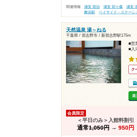
関連情報
浦安 宿泊
浦安 切り傷
浦安 
舞浜駅
ベイサイド・ステーシ
天然温泉 湯～ねる
千葉県 / 習志野市 /
新習志野駅175m
■営業
■入
ク
楽
会員限定
＜平日のみ＞入館料割引
通常
1,050円
→
950円