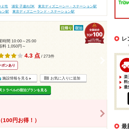
冷え性
浦安 子連れOK
東京ディズニーシー・ステーション駅
ョン駅
東京ディズニーランド・ステーション駅
日帰り
宿泊
レ
時間 10:00～25:00
浴料 1,050円～
4.3 点
/ 273件
>
ーポンあり
楽
施設情報を見る
お気に入りに追加
料
最
天トラベルの宿泊プランを見る
>
（100円お得！）
最