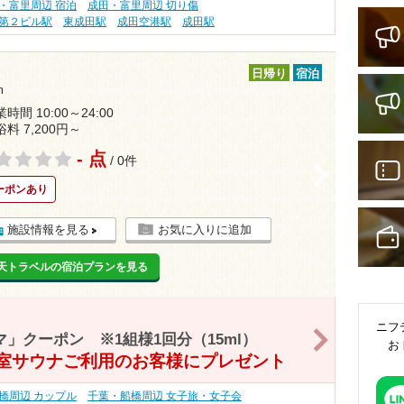
・富里周辺 宿泊
成田・富里周辺 切り傷
第２ビル駅
東成田駅
成田空港駅
成田駅
日帰り
宿泊
m
時間 10:00～24:00
浴料 7,200円～
- 点
/ 0件
>
ーポンあり
施設情報を見る
お気に入りに追加
天トラベルの宿泊プランを見る
ニフ
>
」クーポン ※1組様1回分（15ml）
お
室サウナご利用のお客様にプレゼント
橋周辺 カップル
千葉・船橋周辺 女子旅・女子会