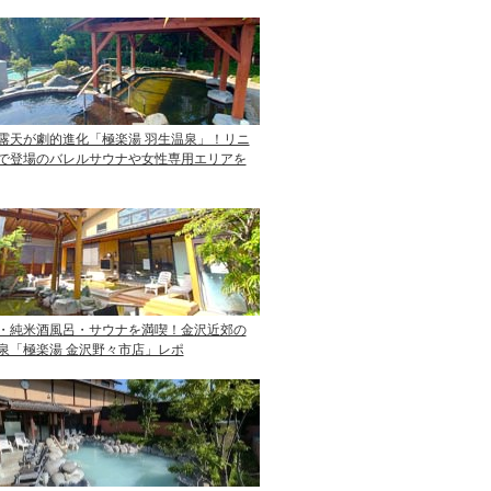
露天が劇的進化「極楽湯 羽生温泉」！リニ
で登場のバレルサウナや女性専用エリアを
・純米酒風呂・サウナを満喫！金沢近郊の
泉「極楽湯 金沢野々市店」レポ