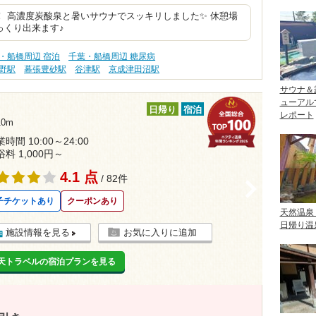
 高濃度炭酸泉と暑いサウナでスッキリしました✨ 休憩場
っくり出来ます♪
・船橋周辺 宿泊
千葉・船橋周辺 糖尿病
野駅
幕張豊砂駅
谷津駅
京成津田沼駅
サウナ＆
ューアル
日帰り
宿泊
レポート
0m
時間 10:00～24:00
浴料 1,000円～
4.1 点
/ 82件
>
子チケットあり
クーポンあり
天然温泉
日帰り温
施設情報を見る
お気に入りに追加
天トラベルの宿泊プランを見る