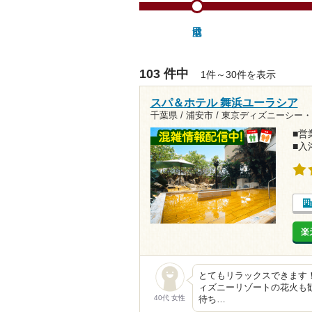
103 件中
1件～30件を表示
スパ＆ホテル 舞浜ユーラシア
千葉県 / 浦安市 /
東京ディズニーシー・
■営業
■入
楽
とてもリラックスできます
ィズニーリゾートの花火も
40代 女性
待ち…