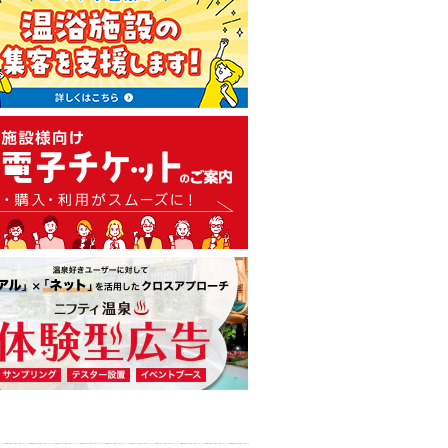
温泉・日帰り温泉・スーパー銭
広告出稿のご案内