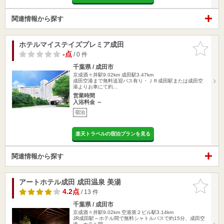
関連情報から探す
ホテルマイステイズプレミア成田
お気に入
りに追加
-点
/ 0 件
千葉県 / 成田市
京成酒々井駅9.02km
成田駅3.47km
成田空港まで無料送迎バス有り・ＪＲ成田駅または成田空
港よりお車にて約…
営業時間
入浴料金 ～
宿泊
楽天トラベルの宿泊プランを見る
関連情報から探す
アートホテル成田 成田温泉 美湯
お気に入
りに追加
4.2点
/ 13 件
千葉県 / 成田市
京成酒々井駅9.02km
空港第２ビル駅3.14km
JR成田駅～ホテル間で無料シャトルバスで約15分、成田空