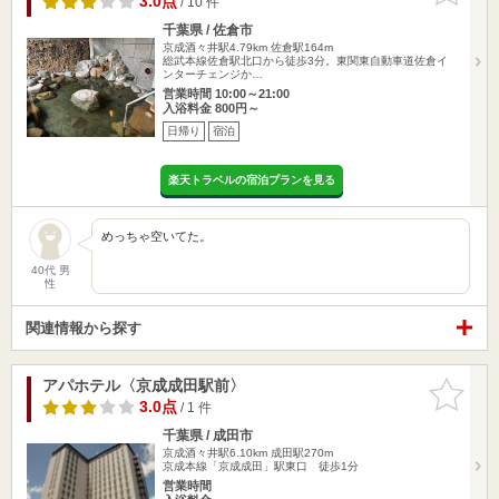
3.0点
/ 10 件
千葉県 / 佐倉市
京成酒々井駅4.79km
佐倉駅164m
総武本線佐倉駅北口から徒歩3分。東関東自動車道佐倉イ
ンターチェンジか…
営業時間 10:00～21:00
入浴料金 800円～
日帰り
宿泊
楽天トラベルの宿泊プランを見る
めっちゃ空いてた。
40代 男
性
関連情報から探す
アパホテル〈京成成田駅前〉
お気に入
りに追加
3.0点
/ 1 件
千葉県 / 成田市
京成酒々井駅6.10km
成田駅270m
京成本線「京成成田」駅東口 徒歩1分
営業時間