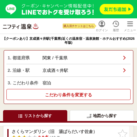
購入済チケットはこちら
ログイン
履歴
メニュー
【クーポンあり】京成酒々井駅(千葉県)近くの温泉宿・温泉旅館・ホテルおすすめ(2026
年版)
1. 都道府県
関東 / 千葉県
2. 沿線・駅
京成酒々井駅
3. こだわり条件
宿泊
こだわり条件を変更する
リストから探す
地図から探す
さくらマンダリン（旧 湯ぱらだいす佐倉）
お気に入
りに追加