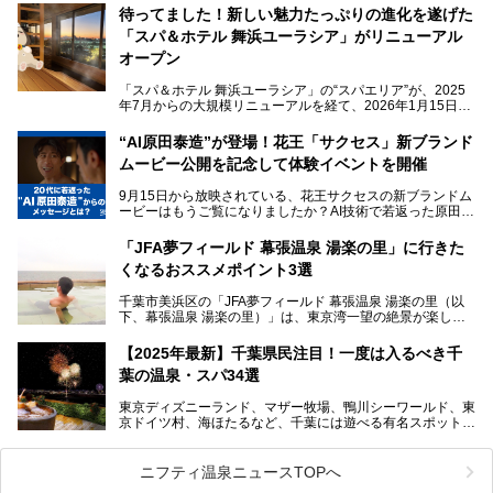
待ってました！新しい魅力たっぷりの進化を遂げた
「サウナでしっかりととのいたい」「海が見える絶景で非日
「スパ＆ホテル 舞浜ユーラシア」がリニューアル
常を味わいたい」「子連れでも気兼ねなく1日過ごした
い」。
オープン
そんな多様なニーズに応える施設が揃っているため、その日
「スパ＆ホテル 舞浜ユーラシア」の“スパエリア”が、2025
の目的に合った施設がきっと見つかるはずです。
年7月からの大規模リニューアルを経て、2026年1月15日
（木）に再オープン！
さらに最近では、24時間営業で深夜まで滞在できる施設
“AI原田泰造”が登場！花王「サクセス」新ブランド
や、テレワーク・コワーキングスペースを備えた仕事もでき
新設エリアや生まれ変わった浴場・サウナの魅力を、人気キ
るスパも増えており、ただの入浴施設にとどまらない進化を
ムービー公開を記念して体験イベントを開催
ャラクター「ユーラシわん」と一緒にご紹介します。必見の
遂げています。
マル秘情報がたっぷり。ぜひチェックしてみてください！
9月15日から放映されている、花王サクセスの新ブランドム
───
本記事では、人気スーパー銭湯から絶景施設、コワーキング
ービーはもうご覧になりましたか？AI技術で若返った原田泰
提供元：SPA＆HOTEL舞浜ユーラシア【PR】
スペースや休憩スペースが充実した施設、子連れファミリー
造さんが登場して、“前を向くチカラに”というメッセージを
この記事はSPA＆HOTEL舞浜ユーラシアのPRレポート記事
向けの施設など、目的に合わせたおすすめの施設を紹介しま
伝えるムービーです。公開を記念して、スパメッツァおおた
です。
「JFA夢フィールド 幕張温泉 湯楽の里」に行きた
す。
か竜泉寺の湯にて体験イベントを開催。花王サクセスの製品
くなるおススメポイント3選
が無料で試せるチャンスです！
千葉県でスーパー銭湯選びに困った際は、ぜひ参考にしてく
───
ださい。
千葉市美浜区の「JFA夢フィールド 幕張温泉 湯楽の里（以
提供元：花王株式会社【PR】
下、幕張温泉 湯楽の里）」は、東京湾一望の絶景が楽しめ
この記事は花王株式会社商品のPRレポート記事です。
る日帰り温泉です。
設備も天然温泉の露天風呂、サウナ、岩盤浴のほか、高濃度
【2025年最新】千葉県民注目！一度は入るべき千
炭酸泉、海の見えるお休み処や食事処、展望抜群の屋上ま
葉の温泉・スパ34選
で、年代を問わずたっぷり楽しめます。
東京ディズニーランド、マザー牧場、鴨川シーワールド、東
今回は人気のこの施設の中でも、特におススメしたい3つの
京ドイツ村、海ほたるなど、千葉には遊べる有名スポットが
ポイントについて厳選してお届けします。読めばきっと、行
たくさん。そんな千葉県は温泉・スパもすごいんです！千葉
きたくなること間違いなし！
県で生まれ、千葉県で育ち、つい最近まで千葉在住だった私
がお勧めする、一度は入るべき千葉の温泉・スパ34選をま
ニフティ温泉ニュースTOPへ
とめました。