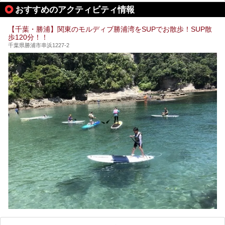
おすすめのアクティビティ情報
【千葉・勝浦】関東のモルディブ勝浦湾をSUPでお散歩！SUP散
歩120分！！
千葉県勝浦市串浜1227-2