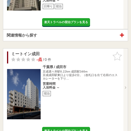
入浴料金 ～
日帰り
宿泊
楽天トラベルの宿泊プランを見る
関連情報から探す
ミートイン成田
お気に入
りに追加
-点
/ 0 件
千葉県 / 成田市
京成酒々井駅6.22km
成田駅346m
京成成田駅東口より徒歩2分。（改札口を出て右前のエス
カレーターを下り…
営業時間
入浴料金 ～
宿泊
楽天トラベルの宿泊プランを見る