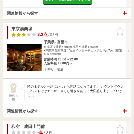
関連情報から探す
東京湯楽城
お気に入
りに追加
3.2点
/ 52 件
千葉県 / 富里市
京成酒々井駅6.68km
成田空港駅4.54km
●東関東自動車道 富里インターチェンジより約7分（県道
106号線成田…
営業時間 13:00～22:00
入浴料金 1,800円～
日帰り
宿泊
隣のホテルと一緒にいつもお世話になってます。 カウントダウン
イベントではエイサーやくじ引きがあって大変盛り上がっていま
し…
40代 女
性
関連情報から探す
和空 成田山門前
お気に入
りに追加
-点
/ 0 件