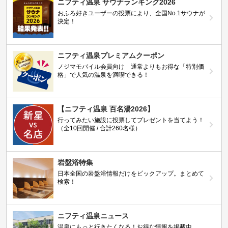
ニフティ温泉 サウナランキング2026
おふろ好きユーザーの投票により、全国No.1サウナが
決定！
ニフティ温泉プレミアムクーポン
ノジマモバイル会員向け 通常よりもお得な「特別価
格」で人気の温泉を満喫できる！
【ニフティ温泉 百名湯2026】
行ってみたい施設に投票してプレゼントを当てよう！
（全10回開催 / 合計260名様）
岩盤浴特集
日本全国の岩盤浴情報だけをピックアップ。まとめて
検索！
ニフティ温泉ニュース
温泉にもっと行きたくなる！お得な情報を掲載中