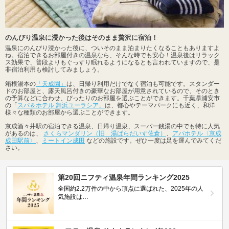
のんびり温泉に浸かった後はそのまま贅沢に宿泊！
温泉にのんびり浸かった後に、ついそのまま泊まりたくなることもありますよ
ね。宿泊できるお部屋付きの温泉なら、そんな時でも安心！温泉後はリラック
ス効果で、普段よりもぐっすり眠れるようになるとも言われていますので、是
非宿泊利用も検討してみましょう。
箱根湯本の
「天成園」
は、日帰り利用だけでなく宿泊も可能です。スタンダー
ドのお部屋と、露天風呂付きの豪華なお部屋が用意されているので、そのとき
の予算などに合わせ、ぴったりのお部屋を選ぶことができます。千葉県浦安市
の「
スパ＆ホテル 舞浜ユーラシア」
は、都心やテーマパークにも近く、和洋
様々な種類のお部屋から選ぶことができます。
京成酒々井駅の宿泊できる温泉、日帰り温泉、スーパー銭湯の中でも特に人気
があるのは、
さくらマンダリン（旧 湯ぱらだいす佐倉）
、
アパホテル〈京成
成田駅前〉
、
ミートイン成田
などの施設です。ぜひ一度は足を運んでみてくだ
さい。
第20回ニフティ温泉年間ランキング2025
全国約2.2万件の中から頂点に選ばれた、2025年の人
気施設は…