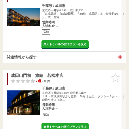
千葉県 / 成田市
京成酒々井駅6.69km
成田駅751m
「京成電鉄 京成成田駅」「JR線 成田駅」より徒歩約10
分／成田空港…
営業時間
入浴料金 ～
宿泊
楽天トラベルの宿泊プランを見る
関連情報から探す
成田山門前 旅館 若松本店
お気に入
りに追加
-点
/ 0 件
千葉県 / 成田市
京成酒々井駅6.81km
成田駅846m
ＪＲ・京成成田駅より徒歩１５分 または タクシー３分・
成田空港より車…
営業時間
入浴料金 ～
宿泊
楽天トラベルの宿泊プランを見る