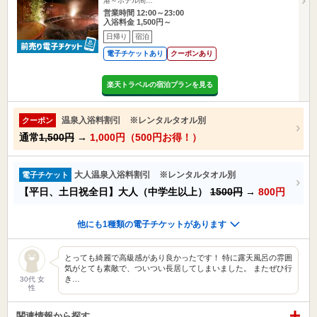
港～ホテル間…
営業時間 12:00～23:00
入浴料金 1,500円～
日帰り
宿泊
電子チケットあり
クーポンあり
楽天トラベルの宿泊プランを見る
温泉入浴料割引 ※レンタルタオル別
クーポン
通常
1,500円
→
1,000円（500円お得！）
大人温泉入浴料割引 ※レンタルタオル別
電子チケット
【平日、土日祝全日】大人（中学生以上）
1500円
→
800円
他にも1種類の電子チケットがあります
とっても綺麗で高級感があり良かったです！ 特に露天風呂の雰囲
気がとても素敵で、ついつい長居してしまいました。 またぜひ行
き…
30代 女
性
関連情報から探す