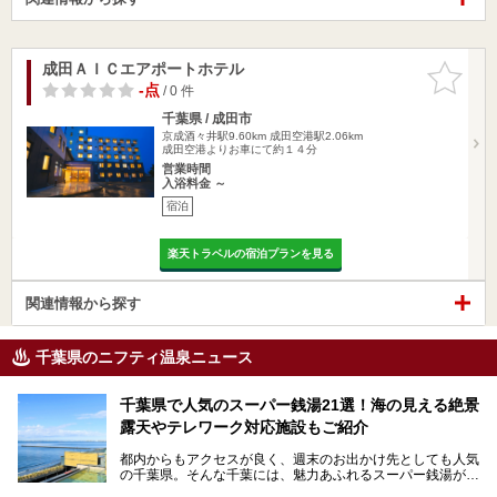
成田ＡＩＣエアポートホテル
お気に入
りに追加
-点
/ 0 件
千葉県 / 成田市
京成酒々井駅9.60km
成田空港駅2.06km
成田空港よりお車にて約１４分
営業時間
入浴料金 ～
宿泊
楽天トラベルの宿泊プランを見る
関連情報から探す
千葉県のニフティ温泉ニュース
千葉県で人気のスーパー銭湯21選！海の見える絶景
露天やテレワーク対応施設もご紹介
都内からもアクセスが良く、週末のお出かけ先としても人気
の千葉県。そんな千葉には、魅力あふれるスーパー銭湯がた
くさんあります。