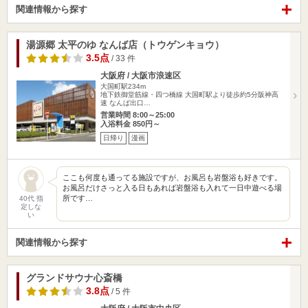
関連情報から探す
湯源郷 太平のゆ なんば店（トウゲンキョウ）
3.5点
/ 33 件
大阪府 / 大阪市浪速区
大国町駅234m
地下鉄御堂筋線・四つ橋線 大国町駅より徒歩約5分阪神高
速 なんば出口…
営業時間 8:00～25:00
入浴料金 850円～
日帰り
漫画
ここも何度も通ってる施設ですが、お風呂も岩盤浴も好きです。
お風呂だけさっと入る日もあれば岩盤浴も入れて一日中遊べる場
所です…
40代 指
定しな
い
関連情報から探す
グランドサウナ心斎橋
3.8点
/ 5 件