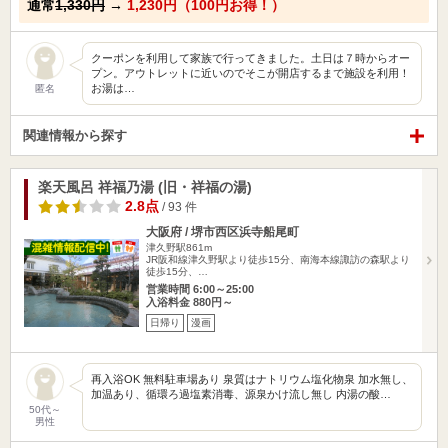
通常
1,330円
→
1,230円（100円お得！）
クーポンを利用して家族で行ってきました。土日は７時からオー
プン。アウトレットに近いのでそこが開店するまで施設を利用！
お湯は…
匿名
関連情報から探す
楽天風呂 祥福乃湯 (旧・祥福の湯)
2.8点
/ 93 件
大阪府 / 堺市西区浜寺船尾町
津久野駅861m
JR阪和線津久野駅より徒歩15分、南海本線諏訪の森駅より
徒歩15分、…
営業時間 6:00～25:00
入浴料金 880円～
日帰り
漫画
再入浴OK 無料駐車場あり 泉質はナトリウム塩化物泉 加水無し、
加温あり、循環ろ過塩素消毒、源泉かけ流し無し 内湯の酸…
50代～
男性