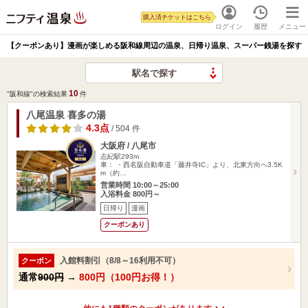
購入済チケットはこちら
ログイン
履歴
メニュー
【クーポンあり】漫画が楽しめる阪和線周辺の温泉、日帰り温泉、スーパー銭湯を探す
駅名で探す
10
"阪和線"の検索結果
件
八尾温泉 喜多の湯
4.3点
/ 504 件
大阪府 / 八尾市
志紀駅293m
車： ・西名阪自動車道「藤井寺IC」より、北東方向へ3.5K
m（約…
営業時間 10:00～25:00
入浴料金 800円～
日帰り
漫画
クーポンあり
入館料割引（8/8～16利用不可）
クーポン
通常
900円
→
800円（100円お得！）