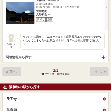
大阪府 / 富田林市
富田林駅585m
国道170号線・昭和町2丁目交差点付近
営業時間
入浴料金 ～
日帰り
漫画
うぐいすの湯からリニューアルして露天風呂エリアのサウナがな
くなってしまったのは残念ですが… 昨年の台風の影響で更にリニ
ュ…
30代 女
性
関連情報から探す
1
/
1
前へ
次へ
(
10
件中 1件～10件を表示)
阪和線の駅から探す
天王寺
美章園