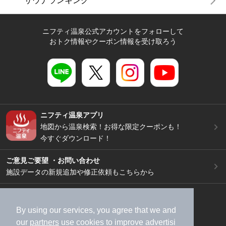
サウナランキング
ニフティ温泉公式アカウントをフォローして
おトク情報やクーポン情報を受け取ろう
ニフティ温泉アプリ
地図から温泉検索！お得な限定クーポンも！
今すぐダウンロード！
ご意見ご要望 ・お問い合わせ
施設データの新規追加や修正依頼もこちらから
スマートフォン
/
PC
加盟店募集（資料請求）
広告出稿のご案内
By using our services, you agree that we and
our
partners
use cookies to improve advertisi
利用規約
ライフスタイルMEMBERS+規約