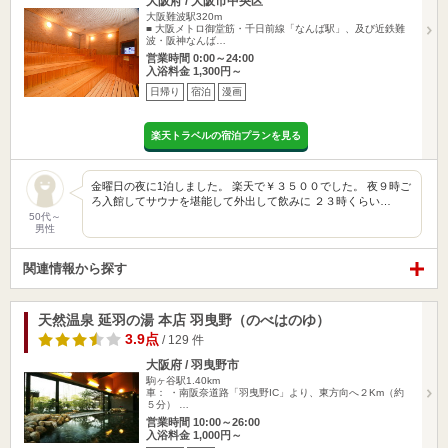
大阪府 / 大阪市中央区
大阪難波駅320m
■ 大阪メトロ御堂筋・千日前線「なんば駅」、及び近鉄難
波・阪神なんば…
営業時間 0:00～24:00
入浴料金 1,300円～
日帰り
宿泊
漫画
楽天トラベルの宿泊プランを見る
金曜日の夜に1泊しました。 楽天で￥３５００でした。 夜９時ご
ろ入館してサウナを堪能して外出して飲みに ２３時くらい…
50代～
男性
関連情報から探す
天然温泉 延羽の湯 本店 羽曳野（のべはのゆ）
3.9点
/ 129 件
大阪府 / 羽曳野市
駒ヶ谷駅1.40km
車： ・南阪奈道路「羽曳野IC」より、東方向へ２Km（約
５分） …
営業時間 10:00～26:00
入浴料金 1,000円～