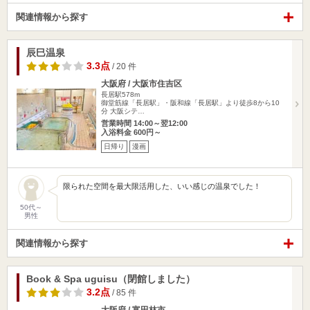
関連情報から探す
辰巳温泉
3.3点
/ 20 件
大阪府 / 大阪市住吉区
長居駅578m
御堂筋線「長居駅」・阪和線「長居駅」より徒歩8から10
分 大阪シテ…
営業時間 14:00～翌12:00
入浴料金 600円～
日帰り
漫画
限られた空間を最大限活用した、いい感じの温泉でした！
50代～
男性
関連情報から探す
Book & Spa uguisu（閉館しました）
3.2点
/ 85 件