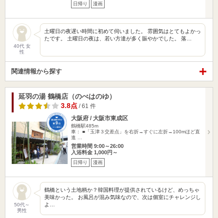
日帰り
漫画
土曜日の夜遅い時間に初めて伺いました。 雰囲気はとてもよかっ
たです。 土曜日の夜は、若い方達が多く賑やかでした。 落…
40代 女
性
関連情報から探す
延羽の湯 鶴橋店（のべはのゆ）
3.8点
/ 61 件
大阪府 / 大阪市東成区
鶴橋駅485m
車： ■「玉津３交差点」を右折→すぐに左折→100mほど直
進 …
営業時間 9:00～26:00
入浴料金 1,000円～
日帰り
漫画
鶴橋という土地柄か？韓国料理が提供されているけど、めっちゃ
美味かった。 お風呂が混み気味なので、次は個室にチャレンジし
よ…
50代～
男性