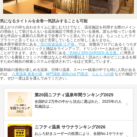
気になるタイトルを全巻一気読みすることも可能
湯上がりの待ち合わせタイムに楽しむだけでなく、温浴施設を利用する際のメイン
の理由として挙げる人もいる温浴施設で用意されている漫画。誰もが知っている有
名な作品から最新の人気作まで全巻ズラッと並んでいるさまは、ちょっとしたライ
ブラリーと言ってもいいほど充実していることが珍しくありません。
栃木県宇都宮市にある
「宮の街道温泉 江戸遊」
では、岩盤浴フロアにあるくつろぎ
処に1万冊以上のコミックと雑誌をラインアップ。ドリンクバーとあわせて楽しむ
ことができます。また、名古屋市にある
「RAKU SPA GARDEN 名古屋」
に用意さ
れている書籍とコミックの数はなんと45,000冊以上！読みたい本がどこにあるを探
すための独自の検索システムが提供されているほど充実しています。
阪和線の漫画が楽しめる温泉、日帰り温泉、スーパー銭湯の中でも特に人気がある
のは、
八尾温泉 喜多の湯
、
神門湯処 湯快のゆ 門真店
、
りんくうの湯
などの施設で
す。ぜひ一度は足を運んでみてください。
第20回ニフティ温泉年間ランキング2025
全国約2.2万件の中から頂点に選ばれた、2025年の人
気施設は…
ニフティ温泉 サウナランキング2026
おふろ好きユーザーの投票により、全国No.1サウナが