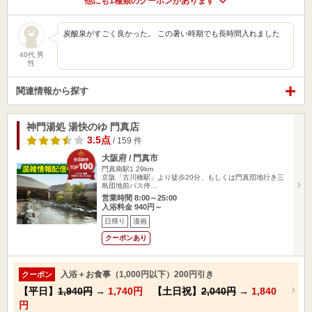
他にも1種類のクーポンがあります
炭酸泉がすごく良かった。 この暑い時期でも長時間入れました
40代 男
性
関連情報から探す
神門湯処 湯快のゆ 門真店
3.5点
/ 159 件
大阪府 / 門真市
門真南駅1.29km
京阪「古川橋駅」より徒歩20分、もしくは門真団地行き三
島団地前バス停…
営業時間 8:00～25:00
入浴料金 940円～
日帰り
漫画
クーポンあり
入浴＋お食事（1,000円以下）200円引き
クーポン
【平日】
1,940円
→
1,740円
【土日祝】
2,040円
→
1,840
円