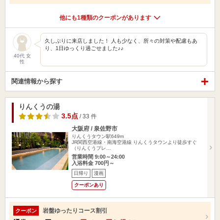
他にも1種類のクーポンがあります
久しぶりに来店しました！ 人も少なく、所々の対策や配慮もあ
り、1日ゆっくり過ごせました♪♪
40代 女
性
関連情報から探す
りんくうの湯
3.5点
/ 33 件
大阪府 / 泉佐野市
りんくうタウン駅649m
JR関西空港線・南海空港線 りんくうタウンより徒歩すぐ
（りんくうプレ…
営業時間 9:00～24:00
入浴料金 700円～
日帰り
漫画
クーポンあり
岩盤ゆったりコース割引
クーポン