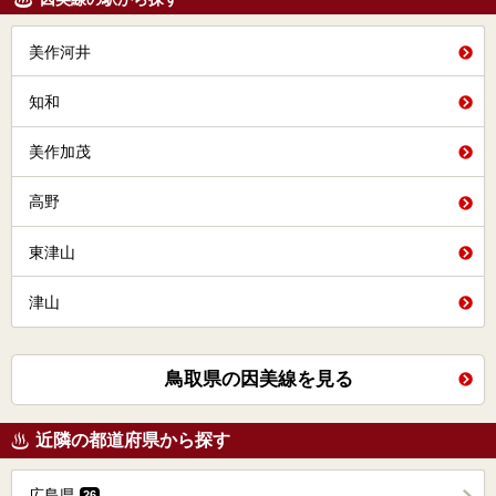
美作河井
知和
美作加茂
高野
東津山
津山
鳥取県の因美線を見る
近隣の都道府県から探す
広島県
26