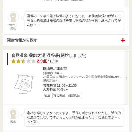
国道のトンネル化で脇道のようになった 名勝奥津渓の程近くに
有る大釣温泉は秘湯の風情を醸し明治の頃から良く継承されてが
んばっ…
50代～
男性
関連情報から探す
倉見温泉 薬師之湯 渓谷荘(閉館しました)
2.9点
/ 13 件
岡山県 / 津山市
知和駅7.79km
JR因美線加茂駅からタクシー20分中国自動車道津山ICから
加茂方面へ…
営業時間 11:00～21:30
入浴料金 600円～
宿泊
貸切風呂、個室風呂
素朴な感じでよかったですよ。手作り感が溢れていたし、近代的
な温泉ではないですがちょっと時が止まったような感じでボーッ
っと寛…
匿名