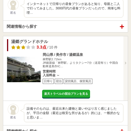
インターネットで日帰りの昼食プランがあると知り、母親と二人
で行ってみました。3000円代の昼食プランだったので、簡単な料
理…
匿名
関連情報から探す
湯郷グランドホテル
3.3点
/ 10 件
岡山県 / 美作市 / 湯郷温泉
林野駅2.72km
JR姫新線「林野駅」よりタクシー7分（送迎有り）中国自
動車道美作IC…
営業時間
入浴料金 ～
日帰り
宿泊
貸切風呂、個室風呂
楽天トラベルの宿泊プランを見る
設備そのものは、最近出来た建物と違いやはり古く感じました
が、平日の金額（最近は格安な所があるが）的には、一般的かな
と思いま…
匿名