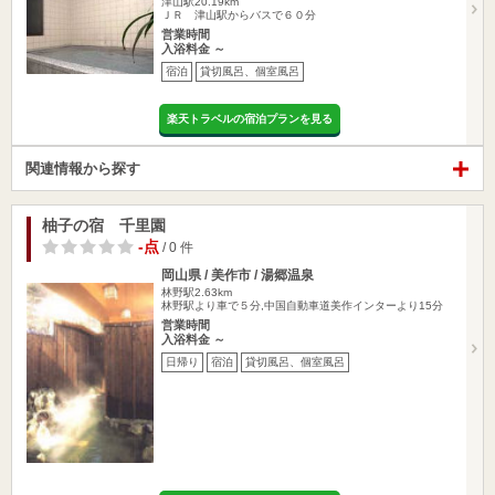
津山駅20.19km
ＪＲ 津山駅からバスで６０分
営業時間
入浴料金 ～
宿泊
貸切風呂、個室風呂
楽天トラベルの宿泊プランを見る
関連情報から探す
柚子の宿 千里園
-点
/ 0 件
岡山県 / 美作市 / 湯郷温泉
林野駅2.63km
林野駅より車で５分,中国自動車道美作インターより15分
営業時間
入浴料金 ～
日帰り
宿泊
貸切風呂、個室風呂