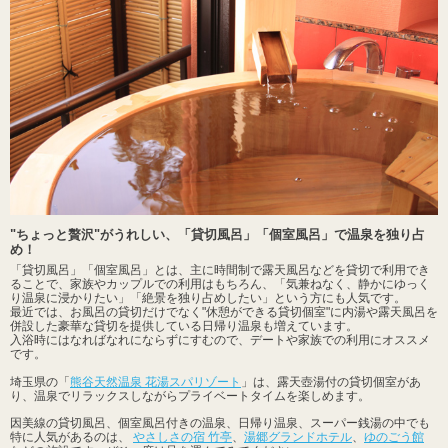
"ちょっと贅沢"がうれしい、「貸切風呂」「個室風呂」で温泉を独り占
め！
「貸切風呂」「個室風呂」とは、主に時間制で露天風呂などを貸切で利用でき
ることで、家族やカップルでの利用はもちろん、「気兼ねなく、静かにゆっく
り温泉に浸かりたい」「絶景を独り占めしたい」という方にも人気です。
最近では、お風呂の貸切だけでなく"休憩ができる貸切個室"に内湯や露天風呂を
併設した豪華な貸切を提供している日帰り温泉も増えています。
入浴時にはなればなれにならずにすむので、デートや家族での利用にオススメ
です。
埼玉県の「
熊谷天然温泉 花湯スパリゾート
」は、露天壺湯付の貸切個室があ
り、温泉でリラックスしながらプライベートタイムを楽しめます。
因美線の貸切風呂、個室風呂付きの温泉、日帰り温泉、スーパー銭湯の中でも
特に人気があるのは、
やさしさの宿 竹亭
、
湯郷グランドホテル
、
ゆのごう館