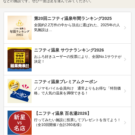
などの施設です。ぜひ一度は足を運んでみてください。
第20回ニフティ温泉年間ランキング2025
全国約2.2万件の中から頂点に選ばれた、2025年の人
気施設は…
ニフティ温泉 サウナランキング2026
おふろ好きユーザーの投票により、全国No.1サウナが
決定！
ニフティ温泉プレミアムクーポン
ノジマモバイル会員向け 通常よりもお得な「特別価
格」で人気の温泉を満喫できる！
【ニフティ温泉 百名湯2026】
行ってみたい施設に投票してプレゼントを当てよう！
（全10回開催 / 合計260名様）