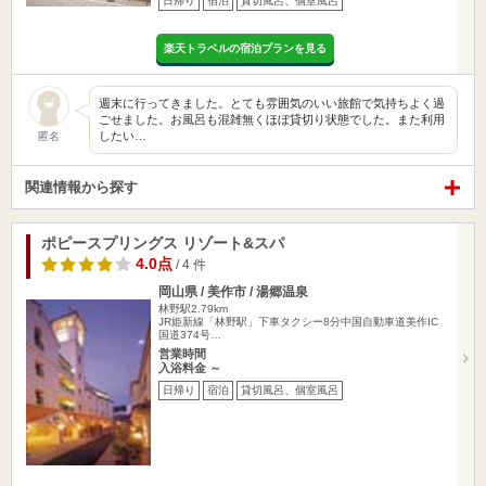
日帰り
宿泊
貸切風呂、個室風呂
楽天トラベルの宿泊プランを見る
週末に行ってきました。とても雰囲気のいい旅館で気持ちよく過
ごせました。お風呂も混雑無くほぼ貸切り状態でした。また利用
したい…
匿名
関連情報から探す
ポピースプリングス リゾート&スパ
4.0点
/ 4 件
岡山県 / 美作市 / 湯郷温泉
林野駅2.79km
JR姫新線「林野駅」下車タクシー8分中国自動車道美作IC
国道374号…
営業時間
入浴料金 ～
日帰り
宿泊
貸切風呂、個室風呂