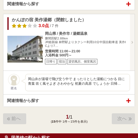
関連情報から探す
かんぽの宿 美作湯郷（閉館しました）
3.0点
/ 7 件
岡山県 / 美作市 / 湯郷温泉
勝間田駅2.88km
JR姫新線 林野駅よりタクシー利用10分中国自動車道 美作I
Cより7…
営業時間 11:00～21:00
入浴料金 500円～
日帰り
宿泊
貸切風呂、個室風呂
岡山弁が湯場で飛び交う中で まったりとした湯船につかる 目に
青葉 吹く風そよぎ さわやかな 初夏の高原 でしょうか 日帰…
匿名
関連情報から探す
1
/
1
前へ
次へ
(
15
件中 1件～15件を表示)
因美線の駅から探す