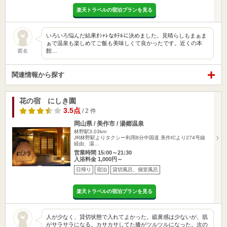
楽天トラベルの宿泊プランを見る
いろいろ悩んだ結果ｵｼｬﾚなﾎﾃﾙに決めました。見晴らしもまぁま
ぁで温泉も楽しめてご飯も美味しくて良かったです。近くの本
館…
匿名
関連情報から探す
花の宿 にしき園
3.5点
/ 2 件
岡山県 / 美作市 / 湯郷温泉
林野駅3.03km
JR林野駅よりタクシー利用8分中国道 美作ICより274号線
経由、湯…
営業時間 15:00～21:30
入浴料金 1,000円～
日帰り
宿泊
貸切風呂、個室風呂
楽天トラベルの宿泊プランを見る
人が少なく、貸切状態で入れてよかった。硫黄感は少ないが、肌
がサラサラになる。カサカサしてた膝がツルツルになった。次の