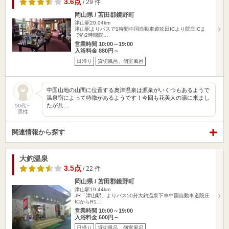
3.6点
/ 29 件
岡山県 / 苫田郡鏡野町
津山駅20.04km
津山駅よりバスで1時間中国自動車道吹田ICより院庄ICま
で約2時間院…
営業時間 10:00～19:00
入浴料金 880円～
日帰り
貸切風呂、個室風呂
中国山地の山間に位置する奥津温泉は源泉がいくつもあるようで
温泉宿によって特徴があるようです！今回も花美人の湯に来まし
たが共…
50代～
男性
関連情報から探す
大釣温泉
3.5点
/ 22 件
岡山県 / 苫田郡鏡野町
津山駅19.44km
JR「津山駅」よりバス50分大釣温泉下車中国自動車道院庄
ICからR1…
営業時間 10:00～19:00
入浴料金 600円～
日帰り
貸切風呂、個室風呂