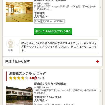
岡山県 / 美作市 / 湯郷温泉
林野駅2.35km
岡山駅から宇野バスから湯郷（第1小学校前）下車徒歩1分
／JR姫新鮮林…
営業時間
入浴料金 ～
宿泊
貸切風呂、個室風呂
楽天トラベルの宿泊プランを見る
彼女が喜んだ湯郷温泉の旅館が季譜の里さんでした。 露天風呂も
屋根がついていて落ちつける感じでした。 宿の方はみなさんとて
も…
匿名
関連情報から探す
湯郷観光ホテル かつらぎ
4.0点
/ 5 件
岡山県 / 美作市 / 湯郷温泉
林野駅2.90km
JR姫新線林野駅下車タクシー10分（送迎有り）中国自動車
道美作IC1…
営業時間 15:00～22:00
入浴料金 ～