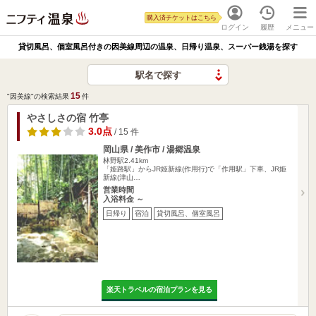
購入済チケットはこちら
ログイン
履歴
メニュー
貸切風呂、個室風呂付きの因美線周辺の温泉、日帰り温泉、スーパー銭湯を探す
駅名で探す
15
"因美線"の検索結果
件
やさしさの宿 竹亭
3.0点
/ 15 件
岡山県 / 美作市 / 湯郷温泉
林野駅2.41km
「姫路駅」からJR姫新線(作用行)で「作用駅」下車、JR姫
新線(津山…
営業時間
入浴料金 ～
日帰り
宿泊
貸切風呂、個室風呂
楽天トラベルの宿泊プランを見る