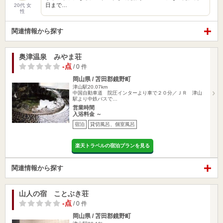
日まで…
20代 女
性
関連情報から探す
奥津温泉 みやま荘
-点
/ 0 件
岡山県 / 苫田郡鏡野町
津山駅20.07km
中国自動車道 院圧インターより車で２０分／ＪＲ 津山
駅より中鉄バスで…
営業時間
入浴料金 ～
宿泊
貸切風呂、個室風呂
楽天トラベルの宿泊プランを見る
関連情報から探す
山人の宿 ことぶき荘
-点
/ 0 件
岡山県 / 苫田郡鏡野町