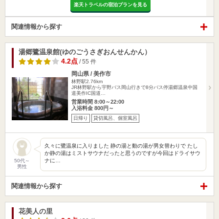
楽天トラベルの宿泊プランを見る
関連情報から探す
湯郷鷺温泉館(ゆのごうさぎおんせんかん）
4.2点
/ 55 件
岡山県 / 美作市
林野駅2.76km
JR林野駅から宇野バス岡山行きで8分バス停湯郷温泉中国
道美作IC国道…
営業時間 8:00～22:00
入浴料金 800円～
日帰り
貸切風呂、個室風呂
久々に鷺温泉に入りました 静の湯と動の湯が男女替わりで たし
か静の湯はミストサウナだったと思うのですが今回はドライサウ
ナに…
50代～
男性
関連情報から探す
花美人の里