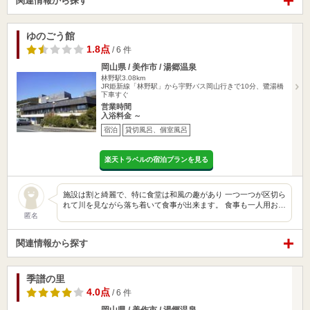
関連情報から探す
ゆのごう館
1.8点
/ 6 件
岡山県 / 美作市 / 湯郷温泉
林野駅3.08km
JR姫新線「林野駅」から宇野バス岡山行きで10分、鷺湯橋
下車すぐ
営業時間
入浴料金 ～
宿泊
貸切風呂、個室風呂
楽天トラベルの宿泊プランを見る
施設は割と綺麗で、特に食堂は和風の趣があり 一つ一つが区切ら
れて川を見ながら落ち着いて食事が出来ます。 食事も一人用お…
匿名
関連情報から探す
季譜の里
4.0点
/ 6 件