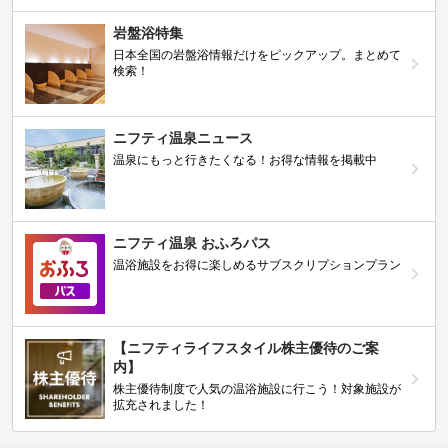
岩盤浴特集
日本全国の岩盤浴情報だけをピックアップ。まとめて
検索！
ニフティ温泉ニュース
温泉にもっと行きたくなる！お得な情報を掲載中
ニフティ温泉 おふろパス
温浴施設をお得に楽しめるサブスクリプションプラン
【ニフティライフスタイル株主優待のご案
内】
株主優待制度で人気の温浴施設に行こう！対象施設が
拡充されました！