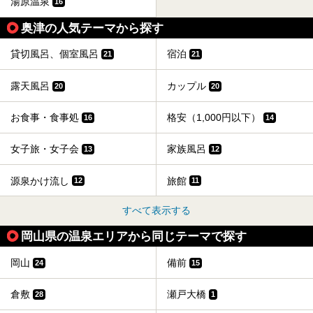
湯原温泉
16
奥津の人気テーマから探す
貸切風呂、個室風呂
宿泊
21
21
露天風呂
カップル
20
20
お食事・食事処
格安（1,000円以下）
16
14
女子旅・女子会
家族風呂
13
12
源泉かけ流し
旅館
12
11
すべて表示する
岡山県の温泉エリアから同じテーマで探す
岡山
備前
24
15
倉敷
瀬戸大橋
28
1