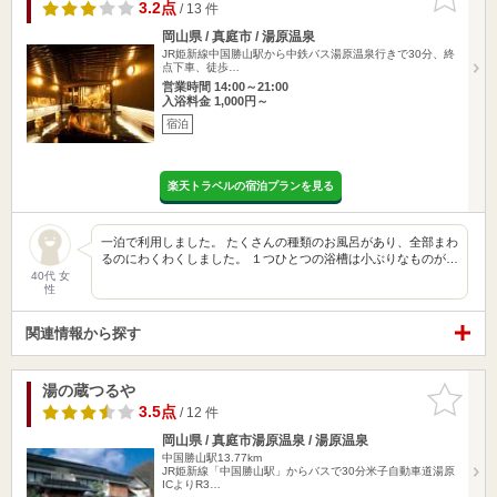
りに追加
3.2点
/ 13 件
岡山県 / 真庭市 / 湯原温泉
JR姫新線中国勝山駅から中鉄バス湯原温泉行きで30分、終
点下車、徒歩…
営業時間 14:00～21:00
入浴料金 1,000円～
宿泊
楽天トラベルの宿泊プランを見る
一泊で利用しました。 たくさんの種類のお風呂があり、全部まわ
るのにわくわくしました。 １つひとつの浴槽は小ぶりなものが…
40代 女
性
関連情報から探す
湯の蔵つるや
お気に入
りに追加
3.5点
/ 12 件
岡山県 / 真庭市湯原温泉 / 湯原温泉
中国勝山駅13.77km
JR姫新線「中国勝山駅」からバスで30分米子自動車道湯原
ICよりR3…