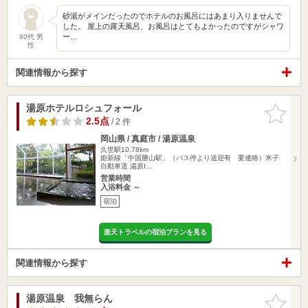
砂湯がメインだったのでホテルのお風呂にはあまり入りませんで
した。 屋上の露天風呂、お風呂はとてもよかったのですがシャワ
ー…
40代 男
性
関連情報から探す
湯原ホテルロシュフォール
お気に入
りに追加
2.5点
/ 2 件
岡山県 / 真庭市 / 湯原温泉
久世駅10.78km
姫新線「中国勝山駅」（バス停より送迎有 要連絡）米子
自動車道 湯原I…
営業時間
入浴料金 ～
宿泊
楽天トラベルの宿泊プランを見る
関連情報から探す
湯原温泉 我無らん
お気に入