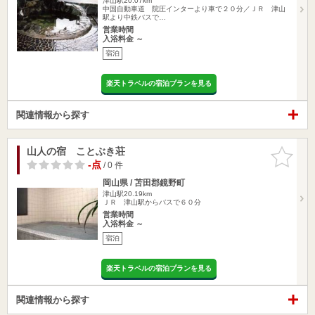
津山駅20.07km
中国自動車道 院圧インターより車で２０分／ＪＲ 津山
駅より中鉄バスで…
営業時間
入浴料金 ～
宿泊
楽天トラベルの宿泊プランを見る
関連情報から探す
山人の宿 ことぶき荘
お気に入
りに追加
-点
/ 0 件
岡山県 / 苫田郡鏡野町
津山駅20.19km
ＪＲ 津山駅からバスで６０分
営業時間
入浴料金 ～
宿泊
楽天トラベルの宿泊プランを見る
関連情報から探す