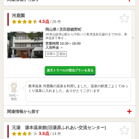
河鹿園
お気に入
りに追加
4.5点
/ 26 件
岡山県 / 苫田郡鏡野町
JR津山線津山駅から中鉄バス奥津温泉石越行きで50分、奥
津温泉下車す…
営業時間 10:30～18:00
入浴料金 ～
日帰り
宿泊
楽天トラベルの宿泊プランを見る
奥津温泉 河鹿園の温泉を利用しました。温泉の鮮度ごよくてゆっ
くり温泉に入れました。ありがとうございます
50代～
男性
関連情報から探す
元湯 湯本温泉館(旧湯原ふれあい交流センター)
お気に入
りに追加
3.6点
/ 14 件