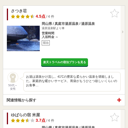
さつき荘
お気に入
りに追加
4.5点
/ 4 件
岡山県 / 真庭市湯原温泉 / 湯原温泉
湯原温泉駅より車
営業時間
入浴料金 ～
宿泊
楽天トラベルの宿泊プランを見る
お湯は源泉かけ流し。41℃の豊富な柔らかい温泉を堪能しまし
た。家庭的な暖かいサービス、胃袋がもうひとつ欲しいくらいの
お食事…
50代～
女性
関連情報から探す
ゆばらの宿 米屋
お気に入
りに追加
3.7点
/ 4 件
岡山県 / 真庭市湯原温泉 / 湯原温泉