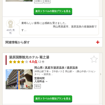
日帰り
宿泊
楽天トラベルの宿泊プランを見る
素晴らしい接客には感銘を受けました。
岡山県真庭市、湯原温泉の老舗旅館で
す…
40代 男
性
関連情報から探す
湯原国際観光ホテル 菊之湯
お気に入
りに追加
4.0点
/ 2 件
岡山県 / 真庭市湯原温泉 / 湯原温泉
JR岡山駅下車～【中鉄バス】岡山駅～（勝山中鉄バスセン
ター）～湯原温…
営業時間
入浴料金 ～
宿泊
楽天トラベルの宿泊プランを見る