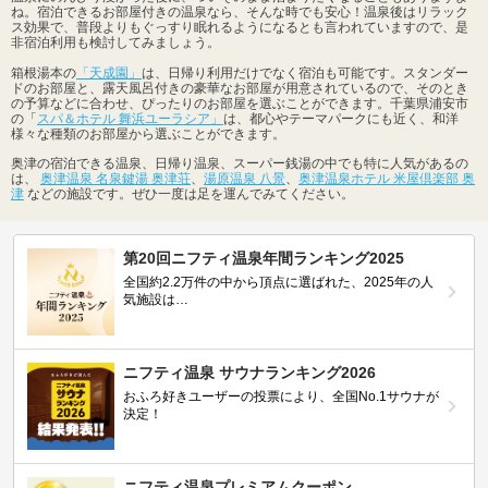
ね。宿泊できるお部屋付きの温泉なら、そんな時でも安心！温泉後はリラック
ス効果で、普段よりもぐっすり眠れるようになるとも言われていますので、是
非宿泊利用も検討してみましょう。
箱根湯本の
「天成園」
は、日帰り利用だけでなく宿泊も可能です。スタンダー
ドのお部屋と、露天風呂付きの豪華なお部屋が用意されているので、そのとき
の予算などに合わせ、ぴったりのお部屋を選ぶことができます。千葉県浦安市
の「
スパ＆ホテル 舞浜ユーラシア」
は、都心やテーマパークにも近く、和洋
様々な種類のお部屋から選ぶことができます。
奥津の宿泊できる温泉、日帰り温泉、スーパー銭湯の中でも特に人気があるの
は、
奥津温泉 名泉鍵湯 奥津荘
、
湯原温泉 八景
、
奥津温泉ホテル 米屋倶楽部 奥
津
などの施設です。ぜひ一度は足を運んでみてください。
第20回ニフティ温泉年間ランキング2025
全国約2.2万件の中から頂点に選ばれた、2025年の人
気施設は…
ニフティ温泉 サウナランキング2026
おふろ好きユーザーの投票により、全国No.1サウナが
決定！
ニフティ温泉プレミアムクーポン