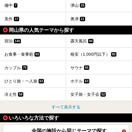
備中
津山
7
25
美作
奥津
17
21
岡山県の人気テーマから探す
宿泊
露天風呂
140
94
お食事・食事処
格安（1,000円以下）
93
85
カップル
サウナ
75
65
ひとり旅・一人旅
ホテル
63
63
冷え性
女子旅・女子会
58
52
すべて表示する
いろいろな方法で探す
全国の施設から同じテーマで探す