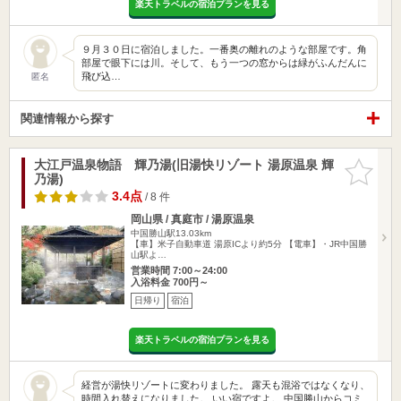
楽天トラベルの宿泊プランを見る
９月３０日に宿泊しました。一番奥の離れのような部屋です。角
部屋で眼下には川。そして、もう一つの窓からは緑がふんだんに
飛び込…
匿名
関連情報から探す
大江戸温泉物語 輝乃湯(旧湯快リゾート 湯原温泉 輝
お気に入
乃湯)
りに追加
3.4点
/ 8 件
岡山県 / 真庭市 / 湯原温泉
中国勝山駅13.03km
【車】米子自動車道 湯原ICより約5分 【電車】・JR中国勝
山駅よ…
営業時間 7:00～24:00
入浴料金 700円～
日帰り
宿泊
楽天トラベルの宿泊プランを見る
経営が湯快リゾートに変わりました。 露天も混浴ではなくなり、
時間入れ替えになりました。 いい宿ですよ。 中国勝山からコミ