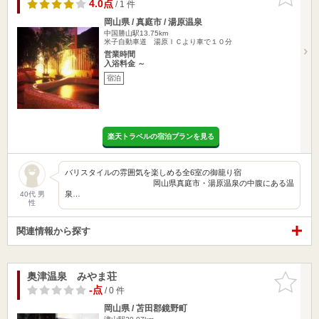
りに追加
4.0点
/ 1 件
岡山県 / 真庭市 / 湯原温泉
中国勝山駅13.75km
米子自動車道 湯原ＩＣより車で１０分
営業時間
入浴料金 ～
宿泊
楽天トラベルの宿泊プランを見る
バリスタイルの雰囲気を楽しめる全6室の御籠り宿
岡山県真庭市・湯原温泉の中腹にある温
泉…
40代 男
性
関連情報から探す
奥津温泉 みやま荘
お気に入
りに追加
-点
/ 0 件
岡山県 / 苫田郡鏡野町