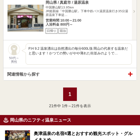
岡山県 / 真庭市 / 湯原温泉
中国勝山駅13.95km
JR姫新線「中国勝山駅」下車中鉄バス湯原温泉行き35分湯
原温泉下車徒…
営業時間 10:00～21:00
入浴料金 800円～
日帰り
宿泊
P.H 9.2 温泉湧出は自然湧出の毎分600L強 岡山の代表する温泉だ
と思います！かつての勢いがやや薄れた街並みのようで…
50代～
男性
関連情報から探す
1
21
件中 1件～21件を表示
岡山県のニフティ温泉ニュース
奥津温泉の名宿4選とおすすめ観光スポット・グル
メまとめ