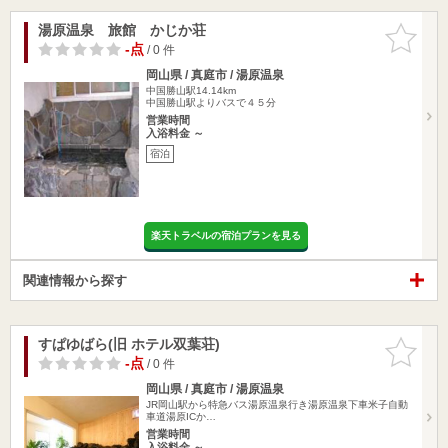
湯原温泉 旅館 かじか荘
お気に入
りに追加
-点
/ 0 件
岡山県 / 真庭市 / 湯原温泉
中国勝山駅14.14km
中国勝山駅よりバスで４５分
営業時間
入浴料金 ～
宿泊
楽天トラベルの宿泊プランを見る
関連情報から探す
すぱゆばら(旧 ホテル双葉荘)
お気に入
りに追加
-点
/ 0 件
岡山県 / 真庭市 / 湯原温泉
JR岡山駅から特急バス湯原温泉行き湯原温泉下車米子自動
車道湯原ICか…
営業時間
入浴料金 ～