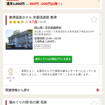
通常
1,000円
→
800円（200円お得！）
奥津温泉ホテル 米屋倶楽部 奥津
お気に入
りに追加
3.7点
/ 14 件
岡山県 / 苫田郡鏡野町
津山駅より中鉄バス奥津温泉行き奥津温泉下車徒歩3分中
国自動車道院庄I…
営業時間 13:00～22:00
入浴料金 1,000円～
日帰り
宿泊
楽天トラベルの宿泊プランを見る
泉質がよく、お風呂からでた後肌を触るとすべすべになっている
気がしました…！大好きな温泉です！これからも通います。
30代 女
性
関連情報から探す
湯めぐりの宿 松の家 花泉
お気に入