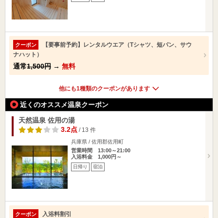
【要事前予約】レンタルウエア（Tシャツ、短パン、サウ
クーポン
ナハット）
通常
1,500円
→
無料
他にも1種類のクーポンがあります
近くのオススメ温泉クーポン
天然温泉 佐用の湯
3.2点
/ 13 件
兵庫県 / 佐用郡佐用町
営業時間 13:00～21:00
入浴料金 1,000円～
日帰り
宿泊
入浴料割引
クーポン