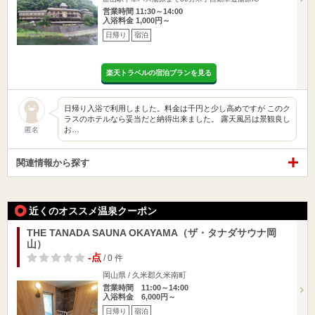
営業時間 11:30～14:00
入浴料金 1,000円～
日帰り
宿泊
楽天トラベルの宿泊プランを見る
日帰り入浴で利用しました。料金は千円と少し高めですが このク
ラスのホテルなら妥当だと納得出来ました。 露天風呂は景観良し
お…
匿名
関連情報から探す
近くのオススメ温泉クーポン
THE TANADA SAUNA OKAYAMA（ザ・タナダサウナ岡
山）
-点
/ 0 件
岡山県 / 久米郡久米南町
営業時間 11:00～14:00
入浴料金 6,000円～
日帰り
宿泊