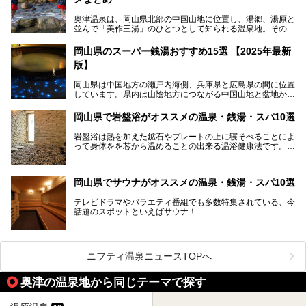
奥津温泉は、岡山県北部の中国山地に位置し、湯郷、湯原と
並んで「美作三湯」のひとつとして知られる温泉地。その泉
質は美人の湯として知られ、肌がスベスベになると評判で
す。
岡山県のスーパー銭湯おすすめ15選 【2025年最新
版】
この記事では、奥津温泉で宿泊におすすめの宿、観光スポッ
ト、そして日帰り温泉施設を詳しくご紹介！奥津温泉の魅力
岡山県は中国地方の瀬戸内海側、兵庫県と広島県の間に位置
を存分に味わい、癒しの旅を楽しんでくださいね。
しています。県内は山陰地方につながる中国山地と盆地から
成る北部、吉備高原など丘陵地帯が広がる中部、おだやかな
海に多数の島々が浮かぶ瀬戸内海に面した南部に分けられま
岡山県で岩盤浴がオススメの温泉・銭湯・スパ10選
す。年間を通じて降水量が少ない「晴れの国」で、モモやブ
ドウなど果物の栽培が盛んなうえ、その品質の高さは全国的
岩盤浴は熱を加えた鉱石やプレートの上に寝そべることによ
にも有名です。
って身体をを芯から温めることの出来る温浴健康法です。じ
んわりと身体の内部を温めて発汗を促すことでリラックス効
そんな岡山県には、山間部の自然を味わえる温泉から街中の
果だけではなく、代謝が高まり健康や美容にも良い影響が期
気軽に行ける入浴施設まで、さまざまなスーパー銭湯があり
待できます。今回はそんな岩盤浴にこだわった岡山県内のオ
ます。ここでは、岡山県で評判のスーパー銭湯をご紹介しま
岡山県でサウナがオススメの温泉・銭湯・スパ10選
ススメ温泉・銭湯・スパ10ヶ所を紹介させていただきま
しょう。
す。
テレビドラマやバラエティ番組でも多数特集されている、今
話題のスポットといえばサウナ！
「サ活」や「サ道」などという言葉も使われるほど、幅広い
年齢層から人気を集めています。
今回は、岡山県でサウナがおすすめの温泉や銭湯、スパを厳
選してご紹介！
ニフティ温泉ニュースTOPへ
血流が良くなるだけでなく美容効果やリラックス効果も期待
できるサウナで、内側から健康的な体を目指しましょう。
奥津の温泉地から同じテーマで探す