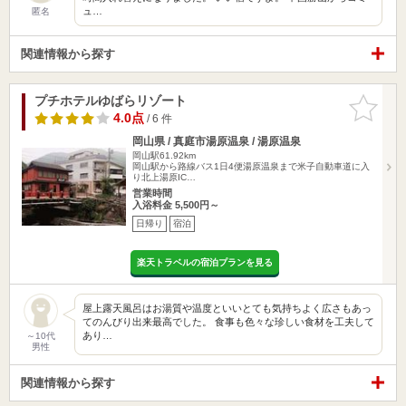
ュ…
匿名
関連情報から探す
プチホテルゆばらリゾート
お気に入
りに追加
4.0点
/ 6 件
岡山県 / 真庭市湯原温泉 / 湯原温泉
岡山駅61.92km
岡山駅から路線バス1日4便湯原温泉まで米子自動車道に入
り北上湯原IC…
営業時間
入浴料金 5,500円～
日帰り
宿泊
楽天トラベルの宿泊プランを見る
屋上露天風呂はお湯質や温度といいとても気持ちよく広さもあっ
てのんびり出来最高でした。 食事も色々な珍しい食材を工夫して
あり…
～10代
男性
関連情報から探す