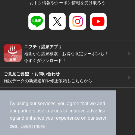
おトク情報やクーポン情報を受け取ろう
ニフティ温泉アプリ
地図から温泉検索！お得な限定クーポンも！
今すぐダウンロード！
ご意見ご要望 ・お問い合わせ
施設データの新規追加や修正依頼もこちらから
スマートフォン
/
PC
加盟店募集（資料請求）
広告出稿のご案内
By using our services, you agree that we and
our
partners
use cookies to improve advertisi
利用規約
ライフスタイルMEMBERS+規約
ng and enhance your experience on our servi
特定商取引法に基づく表記
ヘルプ
採用情報
ces.
Learn more
運営会社
個人情報保護ポリシー