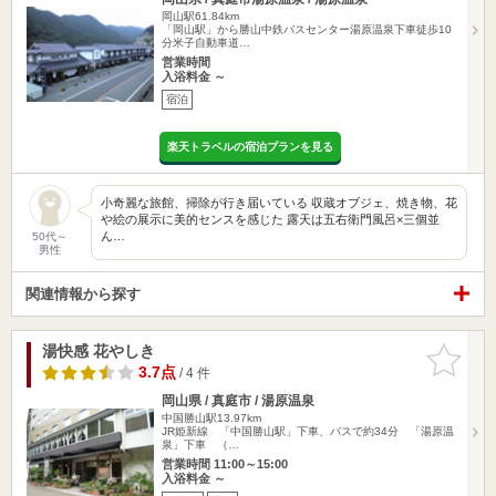
岡山駅61.84km
「岡山駅」から勝山中鉄バスセンター湯原温泉下車徒歩10
分米子自動車道…
営業時間
入浴料金 ～
宿泊
楽天トラベルの宿泊プランを見る
小奇麗な旅館、掃除が行き届いている 収蔵オブジェ、焼き物、花
や絵の展示に美的センスを感じた 露天は五右衛門風呂×三個並
ん…
50代～
男性
関連情報から探す
湯快感 花やしき
お気に入
りに追加
3.7点
/ 4 件
岡山県 / 真庭市 / 湯原温泉
中国勝山駅13.97km
JR姫新線 「中国勝山駅」下車、バスで約34分 「湯原温
泉」下車 （…
営業時間 11:00～15:00
入浴料金 ～