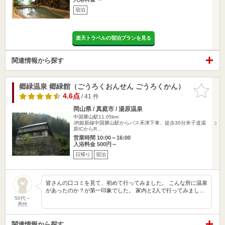
宿泊
楽天トラベルの宿泊プランを見る
関連情報から探す
郷緑温泉 郷緑館（ごうろくおんせん ごうろくかん）
お気に入
りに追加
4.6点
/ 41 件
岡山県 / 真庭市 / 湯原温泉
中国勝山駅11.05km
JR姫新線中国勝山駅からバス禾津下車、徒歩30分米子道湯
原ICからR…
営業時間 10:00～16:00
入浴料金 500円～
日帰り
宿泊
皆さんの口コミを見て、初めて行ってみました。 こんな所に温泉
があったのか？が第一印象でした。 家内と2人で行ってみまし…
50代～
男性
関連情報から探す