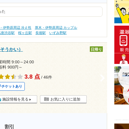
った
・伊勢原周辺 冷え性
厚木・伊勢原周辺 カップル
高座渋谷駅
桜ヶ丘駅
長後駅
いずみ野駅
いそうかい）
日帰り
時間 9:00～24:00
浴料 900円～
3.8 点
>
/ 46件
子チケットあり
施設情報を見る
お気に入りに追加
ト 割引