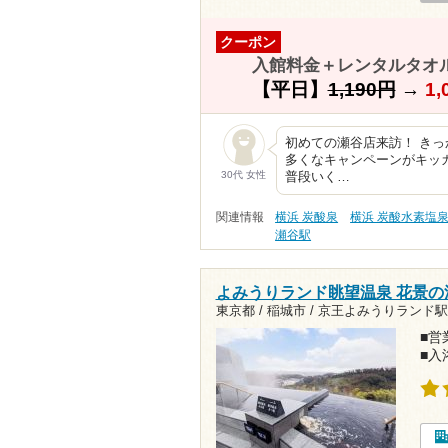
クーポン
入館料金＋レンタルタオル
【平日】
1,190円
→
1,
初めての瀬谷店来訪！ き
多くなキャンペーンがキッ
30代 女性
普段いく…
関連情報
横浜 炭酸泉
横浜 炭酸水素塩
瀬谷駅
よみうりランド眺望温泉 花景の
東京都 / 稲城市 /
京王よみうりランド駅5
■営業
■入