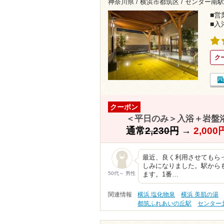
神奈川県 / 横浜市都筑区 /
センター南駅4
■営業
■入
ク
クーポン
＜平日のみ＞入浴＋岩盤
通常
2,230円
→
2,00
最近、良く利用させてもら
しみになりました。駅から
50代～ 男性
ます。1番…
関連情報
横浜 塩化物泉
横浜 美肌の湯
都筑ふれあいの丘駅
センター