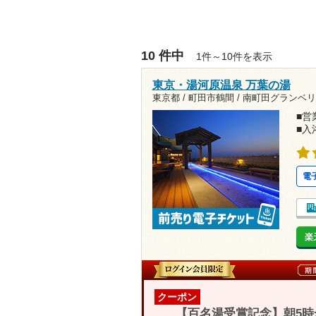
10 件中
1件～10件を表示
東京・湯河原温泉 万葉の湯
東京都 / 町田市鶴間 /
南町田グランベリ
■営業
■入
電
楽
クーポン
【百名湯受賞記念】朝5