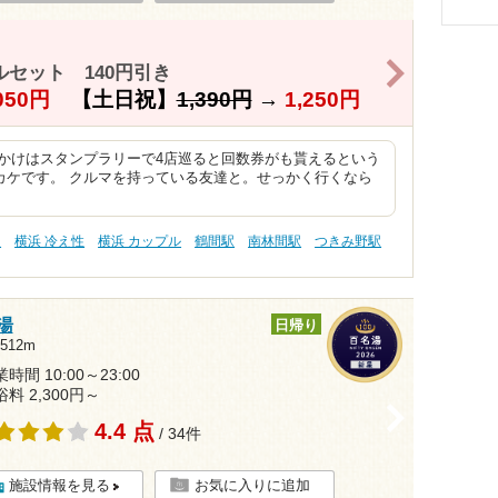
>
セット 140円引き
050円
【土日祝】
1,390円
→
1,250円
っかけはスタンプラリーで4店巡ると回数券がも貰えるという
カケです。 クルマを持っている友達と。せっかく行くなら
泉
横浜 冷え性
横浜 カップル
鶴間駅
南林間駅
つきみ野駅
湯
日帰り
12m
時間 10:00～23:00
浴料 2,300円～
>
4.4 点
/ 34件
施設情報を見る
お気に入りに追加