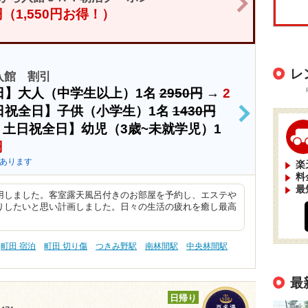
>
0円（1,550円お得！）
レ
入館 割引
日】大人（中学生以上）1名
2950円
→
2
日祝全日】子供（小学生）1名
1430円
>
土日祝全日】幼児（3歳~未就学児）1
円
あります
楽
料
最
用しました。客室露天風呂付きのお部屋を予約し、エステや
りしたいと思い計画しました。日々の生活の疲れを癒し最高
町田 宿泊
町田 切り傷
つきみ野駅
南林間駅
中央林間駅
最
日帰り