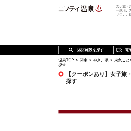
女子旅・
ー銭湯、
サウナ、
温浴施設を探す
電
温泉TOP
>
関東
>
神奈川県
>
東急こど
探す
【クーポンあり】女子旅
探す