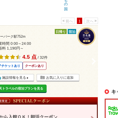
前へ
1
次へ
日帰り
宿泊
ーパーク駅752m
時間 0:00～24:00
浴料 1,190円～
4.5 点
/ 32件
>
子チケットあり
クーポンあり
施設情報を見る
お気に入りに追加
天トラベルの宿泊プランを見る
キ
時から入館ＯＫ！朝活クーポン