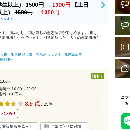
学生以上）
1500円
→
1300円
【土日
>
以上）
1580円
→
1380円
あります
ます。加温なし、加水無しの黒湯源泉が楽しめます。 掛け
る湯浴槽となっています。別途加熱した４３度の黒湯浴槽も
切り傷
相模原 冷え性
相模原 カップル
相武台前駅
南林間駅
日帰り
.86km
時間 10:00～25:00
浴料 850円～
ニフ
>
3.9 点
お
/ 25件
ーポンあり
施設情報を見る
お気に入りに追加