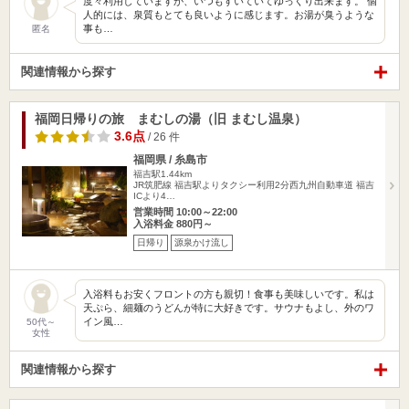
度々利用していますが、いつもすいていてゆっくり出来ます。 個
人的には、泉質もとても良いように感じます。お湯が臭うような
事も…
匿名
関連情報から探す
福岡日帰りの旅 まむしの湯（旧 まむし温泉）
3.6点
/ 26 件
福岡県 / 糸島市
福吉駅1.44km
JR筑肥線 福吉駅よりタクシー利用2分西九州自動車道 福吉
ICより4…
営業時間 10:00～22:00
入浴料金 880円～
日帰り
源泉かけ流し
入浴料もお安くフロントの方も親切！食事も美味しいです。私は
天ぷら、細麺のうどんが特に大好きです。サウナもよし、外のワ
イン風…
50代～
女性
関連情報から探す