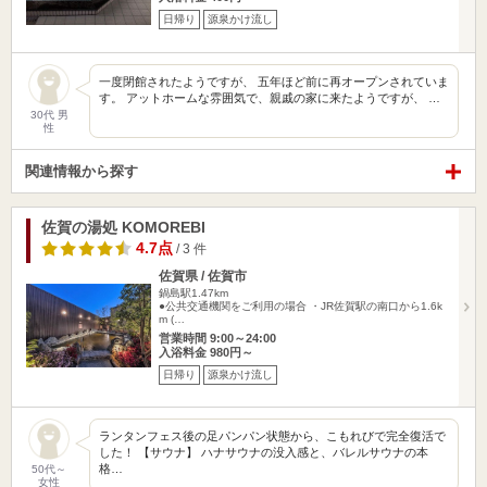
日帰り
源泉かけ流し
一度閉館されたようですが、 五年ほど前に再オープンされていま
す。 アットホームな雰囲気で、親戚の家に来たようですが、 …
30代 男
性
関連情報から探す
佐賀の湯処 KOMOREBI
4.7点
/ 3 件
佐賀県 / 佐賀市
鍋島駅1.47km
●公共交通機関をご利用の場合 ・JR佐賀駅の南口から1.6k
m (…
営業時間 9:00～24:00
入浴料金 980円～
日帰り
源泉かけ流し
ランタンフェス後の足パンパン状態から、こもれびで完全復活で
した！ 【サウナ】 ハナサウナの没入感と、バレルサウナの本
格…
50代～
女性