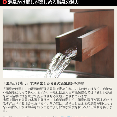
源泉かけ流しが楽しめる温泉の魅力
「源泉かけ流し」で湧き出したままの温泉成分を堪能
「源泉かけ流し」の定義は明確温泉法で定められているわけではなく、自治体
や温泉地によって異なりますが、一般社団法人日本温泉協会では「新しい源泉
を常時浴槽に注ぎ続けてあふれさせる状態」とされています。
地底を流れる温泉の水脈を掘り当てる作業は難しく、源泉の温度が高すぎたり
低すぎたりする場合もあります。その際は、湧き出したままの成分が損なわれ
ない範囲で加水や加温を行うことでより快適な温度を保っている場合もありま
す。