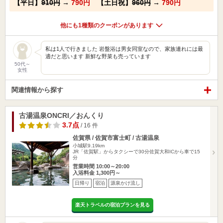
【平日】
910円
→
790円
【土日祝】
960円
→
790円
他にも1種類のクーポンがあります
私は1人で行きました 岩盤浴は男女同室なので、家族連れには最
適だと思います 新鮮な野菜も売っています
50代～
女性
関連情報から探す
古湯温泉ONCRI／おんくり
3.7点
/ 16 件
佐賀県 / 佐賀市富士町 / 古湯温泉
小城駅9.19km
JR「佐賀駅」からタクシーで30分佐賀大和ICから車で15
分
営業時間 10:00～20:00
入浴料金 1,300円～
日帰り
宿泊
源泉かけ流し
楽天トラベルの宿泊プランを見る