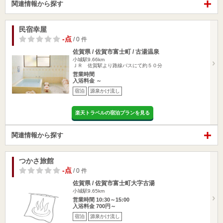
関連情報から探す
民宿幸屋
-点
/ 0 件
佐賀県 / 佐賀市富士町 / 古湯温泉
小城駅9.66km
ＪＲ 佐賀駅より路線バスにて約５０分
営業時間
入浴料金 ～
宿泊
源泉かけ流し
楽天トラベルの宿泊プランを見る
関連情報から探す
つかさ旅館
-点
/ 0 件
佐賀県 / 佐賀市富士町大字古湯
小城駅9.65km
営業時間 10:30～15:00
入浴料金 700円～
宿泊
源泉かけ流し