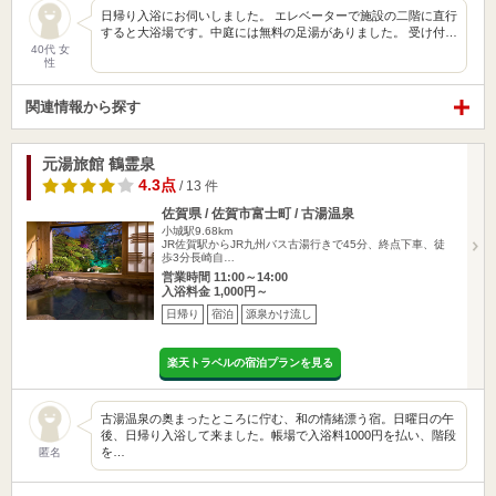
日帰り入浴にお伺いしました。 エレベーターで施設の二階に直行
すると大浴場です。中庭には無料の足湯がありました。 受け付…
40代 女
性
関連情報から探す
元湯旅館 鶴霊泉
4.3点
/ 13 件
佐賀県 / 佐賀市富士町 / 古湯温泉
小城駅9.68km
JR佐賀駅からJR九州バス古湯行きで45分、終点下車、徒
歩3分長崎自…
営業時間 11:00～14:00
入浴料金 1,000円～
日帰り
宿泊
源泉かけ流し
楽天トラベルの宿泊プランを見る
古湯温泉の奥まったところに佇む、和の情緒漂う宿。日曜日の午
後、日帰り入浴して来ました。帳場で入浴料1000円を払い、階段
を…
匿名