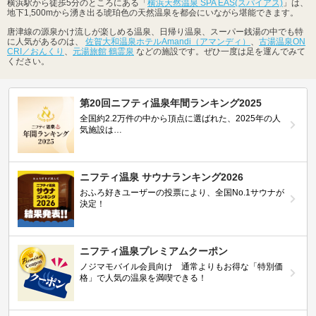
横浜駅から徒歩5分のところにある「
横浜天然温泉 SPA EAS(スパイアス)
」は、
地下1,500mから湧き出る琥珀色の天然温泉を都会にいながら堪能できます。
唐津線の源泉かけ流しが楽しめる温泉、日帰り温泉、スーパー銭湯の中でも特
に人気があるのは、
佐賀大和温泉ホテルAmandi（アマンディ）
、
古湯温泉ON
CRI／おんくり
、
元湯旅館 鶴霊泉
などの施設です。ぜひ一度は足を運んでみて
ください。
第20回ニフティ温泉年間ランキング2025
全国約2.2万件の中から頂点に選ばれた、2025年の人
気施設は…
ニフティ温泉 サウナランキング2026
おふろ好きユーザーの投票により、全国No.1サウナが
決定！
ニフティ温泉プレミアムクーポン
ノジマモバイル会員向け 通常よりもお得な「特別価
格」で人気の温泉を満喫できる！