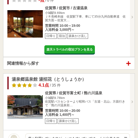
-点
/ 0 件
佐賀県 / 佐賀市 / 古湯温泉
小城駅9.69km
ＪＲ長崎本線 佐賀駅下車、車にて35分九州自動車道 佐
賀方面～佐賀大…
営業時間 10:00～19:00
入浴料金 3,000円～
日帰り
宿泊
源泉かけ流し
楽天トラベルの宿泊プランを見る
関連情報から探す
湯泉郷温泉館 湯招花（とうしょうか）
4.1点
/ 35 件
佐賀県 / 佐賀市富士町 / 熊の川温泉
小城駅9.78km
佐賀駅バスセンターより昭和バス「古湯・北山」方面行き
で「熊の川温泉前…
営業時間 10:00～20:00
入浴料金 1,400円～
日帰り
源泉かけ流し