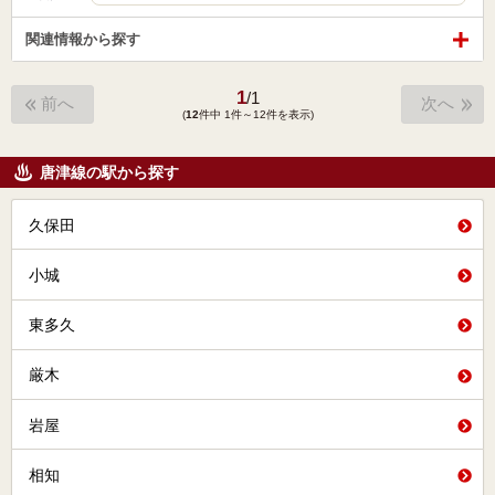
関連情報から探す
1
/
1
前へ
次へ
(
12
件中 1件～12件を表示)
唐津線の駅から探す
久保田
小城
東多久
厳木
岩屋
相知