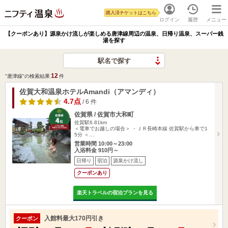
購入済チケットはこちら
ログイン
履歴
メニュー
【クーポンあり】源泉かけ流しが楽しめる唐津線周辺の温泉、日帰り温泉、スーパー銭
湯を探す
駅名で探す
12
"唐津線"の検索結果
件
佐賀大和温泉ホテルAmandi（アマンディ）
4.7点
/ 6 件
佐賀県 / 佐賀市大和町
佐賀駅6.81km
＜電車でお越しの場合＞ ・ＪＲ長崎本線 佐賀駅から車で1
5分 ＜…
営業時間 10:00～23:00
入浴料金 910円～
日帰り
宿泊
源泉かけ流し
クーポンあり
楽天トラベルの宿泊プランを見る
入館料最大170円引き
クーポン