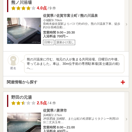
熊ノ川浴場
4.0点
/ 9 件
佐賀県 / 佐賀市富士町 / 熊の川温泉
小城駅9.76km
長崎本線佐賀駅よりバスで約45分。熊の川温泉下車、徒歩
約3分長崎自動…
営業時間 9:00～20:30
入浴料金 700円～
日帰り
源泉かけ流し
熊の川温泉に佇む、地元の人が集まる共同浴場。日曜日の午後、
寄ってみました。車は、30m位手前の専用駐車場(富士建設の前)
へ…
匿名
関連情報から探す
野田の元湯
2.5点
/ 4 件
佐賀県 / 唐津市
浜崎駅2.27km
JR筑肥線 浜崎駅、または虹の松原駅よりタクシー利用10
分二丈浜玉有…
営業時間 8:00～21:00
入浴料金 400円～