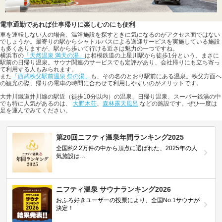
電車通勤であれば仕事帰りに楽しむのにも便利
車を運転しない人の場合、温浴施設を探すときに気になるのがアクセス面ではない
でしょうか。最寄りの駅からシャトルバスによる送迎サービスを実施している施設
も多くありますが、駅から歩いて行ける近さは魅力の一つですね。
横浜市の
「天然温泉 満天の湯」
は相模鉄道の上星川駅から徒歩1分という、まさに
駅前の日帰り温泉。サウナ関連のサービスでも定評があり、会社帰りにも立ち寄っ
て利用する人もみられます。
また
「西武秩父駅前温泉 祭の湯」
も、その名のとおり駅前にある温泉。秩父方面へ
の観光の際、帰りの電車の時間に合わせて利用しやすいのがメリットです。
大井川鐵道井川線の駅近（徒歩10分以内）の温泉、日帰り温泉、スーパー銭湯の中
でも特に人気があるのは、
大野木荘
、
森林露天風呂
などの施設です。ぜひ一度は
足を運んでみてください。
第20回ニフティ温泉年間ランキング2025
全国約2.2万件の中から頂点に選ばれた、2025年の人
気施設は…
ニフティ温泉 サウナランキング2026
おふろ好きユーザーの投票により、全国No.1サウナが
決定！