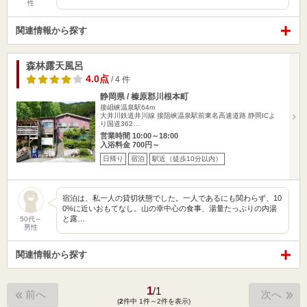
性
関連情報から探す
森林露天風呂
4.0点
/ 4 件
静岡県 / 榛原郡川根本町
接岨峡温泉駅64m
大井川鉄道井川線 接阻峡温泉駅前東名高速道路 静岡ICよ
り国道362…
営業時間 10:00～18:00
入浴料金 700円～
日帰り
宿泊
駅近（徒歩10分以内）
宿泊は、私一人の貸切状態でした。一人であるにも関わらず、10
0%に近いおもてなし。山の幸中心の食事、湯量たっぷりの内湯
と露…
50代～
男性
関連情報から探す
1
/
1
前へ
次へ
(
2
件中 1件～2件を表示)