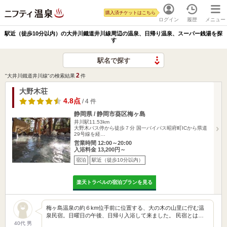
購入済チケットはこちら
ログイン
履歴
メニュー
駅近（徒歩10分以内）の大井川鐵道井川線周辺の温泉、日帰り温泉、スーパー銭湯を探
す
駅名で探す
2
"大井川鐵道井川線"の検索結果
件
大野木荘
4.8点
/ 4 件
静岡県 / 静岡市葵区梅ヶ島
井川駅11.53km
大野木バス停から徒歩７分 国一バイパス昭府町ICから県道
29号線を経…
営業時間 12:00～20:00
入浴料金 13,200円～
宿泊
駅近（徒歩10分以内）
楽天トラベルの宿泊プランを見る
梅ヶ島温泉の約６km位手前に位置する、大の木の山里に佇む温
泉民宿。日曜日の午後、日帰り入浴して来ました。 民宿とは…
40代 男