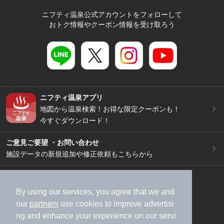
ニフティ温泉公式アカウントをフォローして
おトク情報やクーポン情報を受け取ろう
ニフティ温泉アプリ
地図から温泉検索！お得な限定クーポンも！
今すぐダウンロード！
ご意見ご要望 ・お問い合わせ
施設データの新規追加や修正依頼もこちらから
スマートフォン
/
PC
加盟店募集（資料請求）
広告出稿のご案内
By using our services, you agree that we and
our
partners
use cookies to improve advertisi
利用規約
ライフスタイルMEMBERS+規約
ng and enhance your experience on our servi
特定商取引法に基づく表記
ヘルプ
採用情報