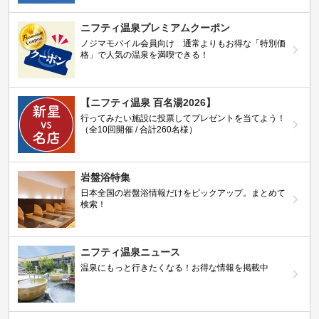
ニフティ温泉プレミアムクーポン
ノジマモバイル会員向け 通常よりもお得な「特別価
格」で人気の温泉を満喫できる！
【ニフティ温泉 百名湯2026】
行ってみたい施設に投票してプレゼントを当てよう！
（全10回開催 / 合計260名様）
岩盤浴特集
日本全国の岩盤浴情報だけをピックアップ。まとめて
検索！
ニフティ温泉ニュース
温泉にもっと行きたくなる！お得な情報を掲載中