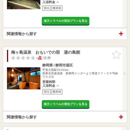
入浴料金 ～
宿泊
糖尿病
楽天トラベルの宿泊プランを見る
関連情報から探す
梅ヶ島温泉 おもいでの宿 湯の島館
お気に入
りに追加
-点
/ 0 件
静岡県 / 静岡市葵区
甲斐大島駅10.61km
新東名高速道路 新静岡インターより県道２７～２９号線
で５０分
営業時間
入浴料金 ～
宿泊
糖尿病
楽天トラベルの宿泊プランを見る
関連情報から探す