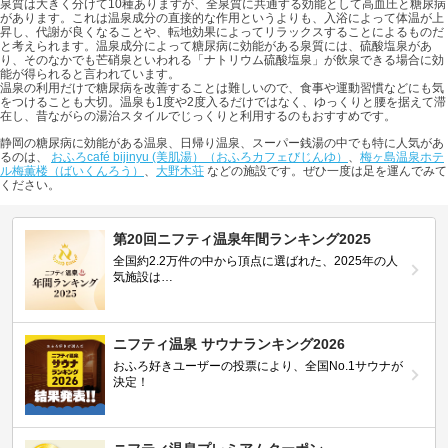
泉質は大きく分けて10種ありますが、全泉質に共通する効能として高血圧と糖尿病
があります。これは温泉成分の直接的な作用というよりも、入浴によって体温が上
昇し、代謝が良くなることや、転地効果によってリラックスすることによるものだ
と考えられます。温泉成分によって糖尿病に効能がある泉質には、硫酸塩泉があ
り、そのなかでも芒硝泉といわれる「ナトリウム硫酸塩泉」が飲泉できる場合に効
能が得られると言われています。
温泉の利用だけで糖尿病を改善することは難しいので、食事や運動習慣などにも気
をつけることも大切。温泉も1度や2度入るだけではなく、ゆっくりと腰を据えて滞
在し、昔ながらの湯治スタイルでじっくりと利用するのもおすすめです。
静岡の糖尿病に効能がある温泉、日帰り温泉、スーパー銭湯の中でも特に人気があ
るのは、
おふろcafé bijinyu (美肌湯）（おふろカフェびじんゆ）
、
梅ヶ島温泉ホテ
ル梅薫楼（ばいくんろう）
、
大野木荘
などの施設です。ぜひ一度は足を運んでみて
ください。
第20回ニフティ温泉年間ランキング2025
全国約2.2万件の中から頂点に選ばれた、2025年の人
気施設は…
ニフティ温泉 サウナランキング2026
おふろ好きユーザーの投票により、全国No.1サウナが
決定！