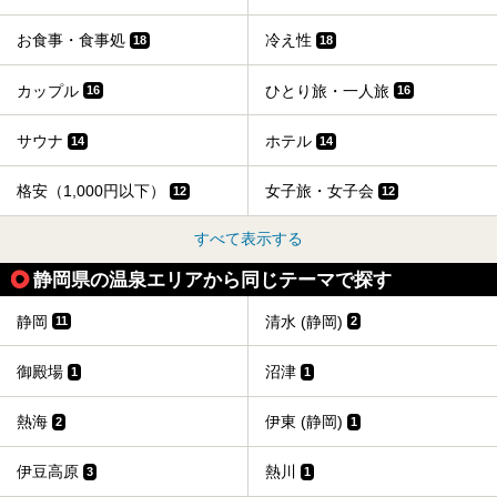
お食事・食事処
冷え性
18
18
カップル
ひとり旅・一人旅
16
16
サウナ
ホテル
14
14
格安（1,000円以下）
女子旅・女子会
12
12
すべて表示する
静岡県の温泉エリアから同じテーマで探す
静岡
清水 (静岡)
11
2
御殿場
沼津
1
1
熱海
伊東 (静岡)
2
1
伊豆高原
熱川
3
1