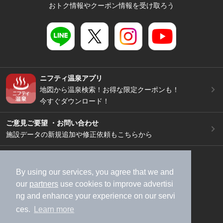
おトク情報やクーポン情報を受け取ろう
ニフティ温泉アプリ
地図から温泉検索！お得な限定クーポンも！
今すぐダウンロード！
ご意見ご要望 ・お問い合わせ
施設データの新規追加や修正依頼もこちらから
スマートフォン
/
PC
加盟店募集（資料請求）
広告出稿のご案内
By using our services, you agree that we and
our
partners
use cookies to improve advertisi
利用規約
ライフスタイルMEMBERS+規約
ng and enhance your experience on our servi
特定商取引法に基づく表記
ヘルプ
採用情報
ces.
Learn more
運営会社
個人情報保護ポリシー