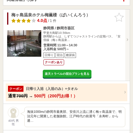
梅ヶ島温泉ホテル梅薫楼（ばいくんろう）
お気に入
りに追加
4.0点
/ 1 件
静岡県 / 静岡市葵区
甲斐大島駅10.56km
静岡駅からは、しずてつジャストラインの定期バス、「安
倍線（梅ヶ島温泉…
営業時間 11:00～14:30
入浴料金 500円～
日帰り
宿泊
糖尿病
クーポンあり
楽天トラベルの宿泊プランを見る
日帰り入浴（入浴のみ）+タオル
クーポン
通常
700円
→
500円（200円お得！）
海抜1000mの静岡市最奥部、安倍川上流に湧く梅ヶ島温泉で、明
治元年に開業した老舗旅館。江戸時代の前屋号「永寿軒」から
通…
40代 男
性