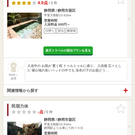
りに追加
4.0点
/ 3 件
静岡県 / 静岡市葵区
甲斐大島駅10.62km
営業時間
入浴料金 600円～
日帰り
宿泊
糖尿病
楽天トラベルの宿泊プランを見る
入浴中の お肌が 驚く程 トゥルトゥルに成り。 入浴後 広々とし
た 寝心地の良いベッドの中でも 浴衣の下のお肌どう…
50代～
女性
関連情報から探す
民宿力休
お気に入
りに追加
-点
/ 0 件
静岡県 / 静岡市葵区
甲斐大島駅10.61km
静岡駅よりお車にて約７０分
営業時間