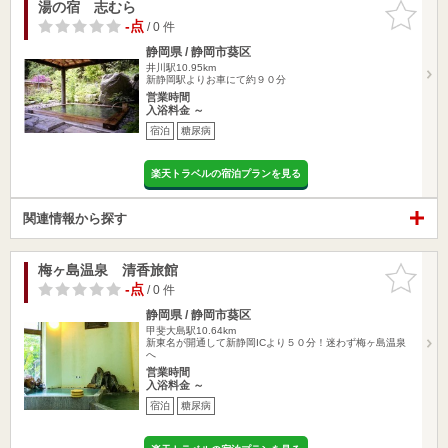
湯の宿 志むら
お気に入
りに追加
-点
/ 0 件
静岡県 / 静岡市葵区
井川駅10.95km
新静岡駅よりお車にて約９０分
営業時間
入浴料金 ～
宿泊
糖尿病
楽天トラベルの宿泊プランを見る
関連情報から探す
梅ヶ島温泉 清香旅館
お気に入
りに追加
-点
/ 0 件
静岡県 / 静岡市葵区
甲斐大島駅10.64km
新東名が開通して新静岡ICより５０分！迷わず梅ヶ島温泉
へ
営業時間
入浴料金 ～
宿泊
糖尿病