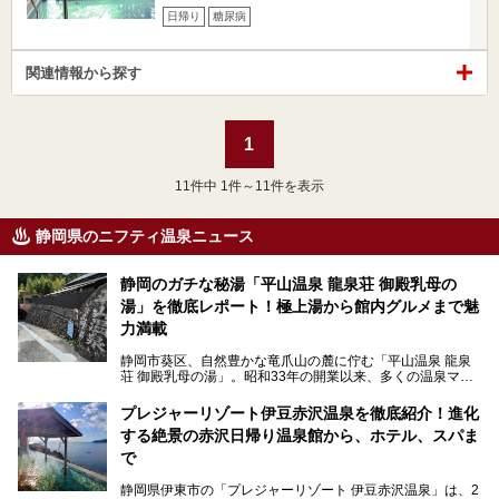
日帰り
糖尿病
関連情報から探す
1
11
件中 1件～11件を表示
静岡県のニフティ温泉ニュース
静岡のガチな秘湯「平山温泉 龍泉荘 御殿乳母の
湯」を徹底レポート！極上湯から館内グルメまで魅
力満載
静岡市葵区、自然豊かな竜爪山の麓に佇む「平山温泉 龍泉
荘 御殿乳母の湯」。昭和33年の開業以来、多くの温泉マニ
アや地元の方々に愛され続けている、知る人ぞ知る鄙び系の
極上温泉です。お湯はもちろん、実はグルメも揃っているん
プレジャーリゾート伊豆赤沢温泉を徹底紹介！進化
です。多くのファンを持つ、その圧倒的なこだわりと魅力を
する絶景の赤沢日帰り温泉館から、ホテル、スパま
解説します。
で
静岡県伊東市の「プレジャーリゾート 伊豆赤沢温泉」は、2