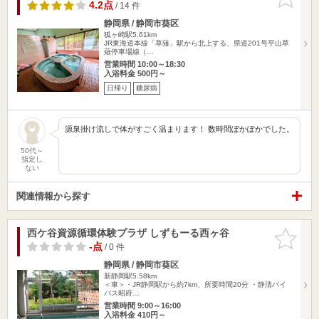
りに追加
4.2点
/ 14 件
静岡県 / 静岡市葵区
狐ヶ崎駅5.61km
JR東海道本線「草薙」駅から北上する、県道201号平山草
薙停車場線（…
営業時間 10:00～18:30
入浴料金 500円～
日帰り
糖尿病
源泉掛け流しで体がすごく温まります！ 数時間ぽかぽかでした。
50代～
指定し
ない
関連情報から探す
西ケ谷資源循環体験プラザ しずもーる西ヶ谷
お気に入
りに追加
-点
/ 0 件
静岡県 / 静岡市葵区
新静岡駅5.58km
＜車＞・JR静岡駅から約7km、所要時間20分 ・静清バイ
パス昭府…
営業時間 9:00～16:00
入浴料金 410円～