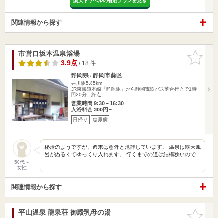
楽天トラベルの宿泊プランを見る
関連情報から探す
市営口坂本温泉浴場
お気に入
りに追加
3.9点
/ 18 件
静岡県 / 静岡市葵区
井川駅5.85km
JR東海道本線「静岡駅」から静岡電鉄バス落合行きで1時
間20分、終点…
営業時間 9:30～16:30
入浴料金 300円～
日帰り
糖尿病
秘湯のようですが、週末は意外と混雑しています。 温泉は露天風
呂がぬるくてゆっくり入れます。 行くまでの道は結構狭いので…
50代～
女性
関連情報から探す
平山温泉 龍泉荘 御殿乳母の湯
お気に入