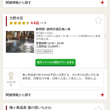
関連情報から探す
大野木荘
お気に入
りに追加
4.8点
/ 4 件
静岡県 / 静岡市葵区梅ヶ島
井川駅11.53km
大野木バス停から徒歩７分 国一バイパス昭府町ICから県道
29号線を経…
営業時間 12:00～20:00
入浴料金 13,200円～
宿泊
糖尿病
楽天トラベルの宿泊プランを見る
梅ヶ島温泉の約６km位手前に位置する、大の木の山里に佇む温
泉民宿。日曜日の午後、日帰り入浴して来ました。 民宿とは…
40代 男
性
関連情報から探す
梅ヶ島温泉 湯の宿いちかわ
お気に入