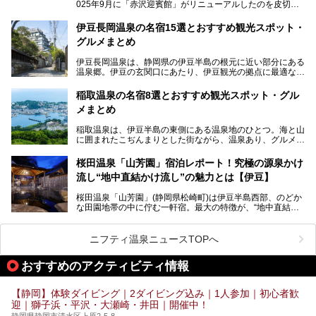
025年9月に「赤沢迎賓館」がリニューアルしたのを皮切り
に、12月には「赤沢温泉ホテル」、「赤沢日帰り温泉
館」、「RED 28 HOTEL」がリニューアル。さらにこのあ
伊豆長岡温泉の名宿15選とおすすめ観光スポット・
とグランピング施設のGRAX EARTH FIELD（グラックスア
グルメまとめ
ースフィールド）、大型屋内アミューズメント施設のPLEA
SURE ARENA（プレジャーアリーナ）がぞくぞくオープン
伊豆長岡温泉は、静岡県の伊豆半島の根元に近い部分にある
予定。
温泉郷。伊豆の玄関口にあたり、伊豆観光の拠点に最適な立
地です。首都圏や名古屋圏からのアクセスが良く、宿泊はも
温泉は海一望の絶景、伊豆の幸満載の食や、全天候型のレジ
ちろん日帰りでも楽しめるのが魅力です。
ャー施設など、現在リニューアルオープンしている施設を中
稲取温泉の名宿8選とおすすめ観光スポット・グル
心に、家族連れでも大人だけでも、おひとりさまでも多彩な
メまとめ
この記事では、伊豆長岡温泉の歴史や魅力、おすすめの宿を
楽しみ方ができる「プレジャーリゾート 伊豆赤沢温泉」を
ピックアップ。周辺の観光・グルメスポットや日帰りで入れ
じっくり紹介します！
稲取温泉は、伊豆半島の東側にある温泉地のひとつ。海と山
る温泉施設も紹介します！
に囲まれたこぢんまりとした街ながら、温泉あり、グルメあ
───
り、見どころも多彩にあり、と魅力たっぷりの場所です。東
提供元：株式会社カトープレジャーグループ【PR】
京からは約2時間30分、直通電車もありアクセスしやすいの
この記事はプレジャーリゾート 伊豆赤沢温泉のPR記事で
桜田温泉「山芳園」宿泊レポート！究極の源泉かけ
もうれしいところ。
す。
流し“地中直結かけ流し”の魅力とは【伊豆】
この記事では、稲取温泉での宿泊におすすめの宿や日帰りで
桜田温泉「山芳園」(静岡県松崎町)は伊豆半島西部、のどか
入れる温泉施設、チェックしたい観光スポットやアクティビ
な田園地帯の中に佇む一軒宿。最大の特徴が、“地中直結か
ティなどを一挙にまとめピックアップ。伊豆稲取温泉を訪れ
け流し”と呼ばれるこの宿独自の湯使い(温泉供給方法)です。
る際の参考にしてくださいね！
地下に眠る源泉を加水・加温・消毒無し、さらには途中過程
で空気にも触れさせることなく浴槽まで提供。「究極の源泉
ニフティ温泉ニュースTOPへ
かけ流し」と言っても決して過言ではありません。
今回、桜田温泉「山芳園」の“温泉”を中心に、その魅力を詳
おすすめのアクティビティ情報
細レポート。また口コミの評判も非常に高い宿であり、客室
や食事も併せて徹底紹介します！
【静岡】体験ダイビング｜2ダイビング込み｜1人参加｜初心者歓
迎｜獅子浜・平沢・大瀬崎・井田｜開催中！
静岡県静岡市清水区上原2-5-8