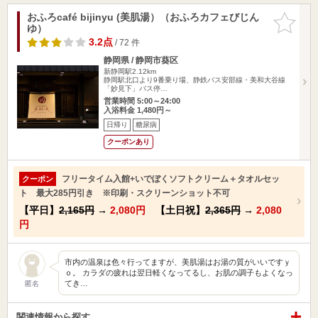
おふろcafé bijinyu (美肌湯）（おふろカフェびじん
お気に入
ゆ）
りに追加
3.2点
/ 72 件
静岡県 / 静岡市葵区
新静岡駅2.12km
静岡駅北口より9番乗り場、静鉄バス安部線・美和大谷線
「妙見下」バス停…
営業時間 5:00～24:00
入浴料金 1,480円～
日帰り
糖尿病
クーポンあり
フリータイム入館+いでぼくソフトクリーム＋タオルセッ
クーポン
ト 最大285円引き ※印刷・スクリーンショット不可
【平日】
2,165円
→
2,080円
【土日祝】
2,365円
→
2,080
円
市内の温泉は色々行ってますが、美肌湯はお湯の質がいいですｙ
ｏ。 カラダの疲れは翌日軽くなってるし、お肌の調子もよくなっ
てき…
匿名
関連情報から探す