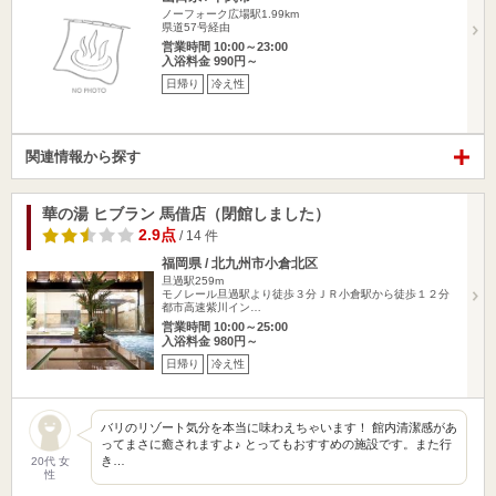
ノーフォーク広場駅1.99km
県道57号経由
営業時間 10:00～23:00
入浴料金 990円～
日帰り
冷え性
関連情報から探す
華の湯 ヒブラン 馬借店（閉館しました）
2.9点
/ 14 件
福岡県 / 北九州市小倉北区
旦過駅259m
モノレール旦過駅より徒歩３分ＪＲ小倉駅から徒歩１２分
都市高速紫川イン…
営業時間 10:00～25:00
入浴料金 980円～
日帰り
冷え性
バリのリゾート気分を本当に味わえちゃいます！ 館内清潔感があ
ってまさに癒されますよ♪ とってもおすすめの施設です。また行
き…
20代 女
性