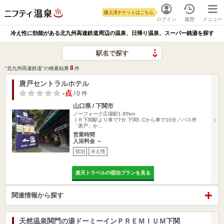
購入済チケットはこちら
ログイン
履歴
メニュー
冷え性に効能がある北九州高速鉄道周辺の温泉、日帰り温泉、スーパー銭湯を探す
駅名で探す
8
"北九州高速鉄道"の検索結果
件
唐戸セントラルホテル
-点
/ 0 件
山口県 / 下関市
ノーフォーク広場駅1.95km
ＪＲ下関駅より車で7分.下関I..Cから車で10分／バス停
「唐戸」か…
営業時間
入浴料金 ～
宿泊
冷え性
楽天トラベルの宿泊プランを見る
関連情報から探す
天然温泉関門の湯ドーミーインＰＲＥＭＩＵＭ下関