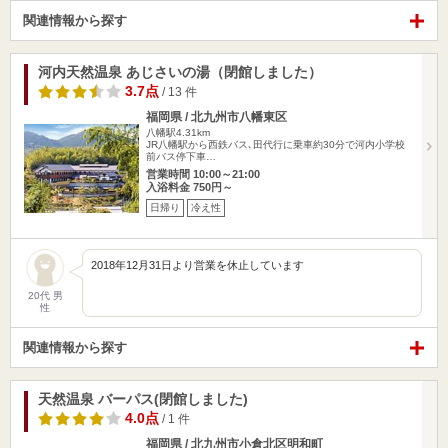
関連情報から探す
河内天然温泉 あじさいの湯（閉館しました）
3.7点
/ 13 件
福岡県 / 北九州市八幡東区
八幡駅4.31km
JR八幡駅から西鉄バス､田代行に乗車約30分で河内小学校
前バス停下車…
営業時間 10:00～21:00
入浴料金 750円～
日帰り
冷え性
2018年12月31日より営業を休止しています
20代 男
性
関連情報から探す
天然温泉 バーパス(閉館しました)
4.0点
/ 1 件
福岡県 / 北九州市小倉北区明和町