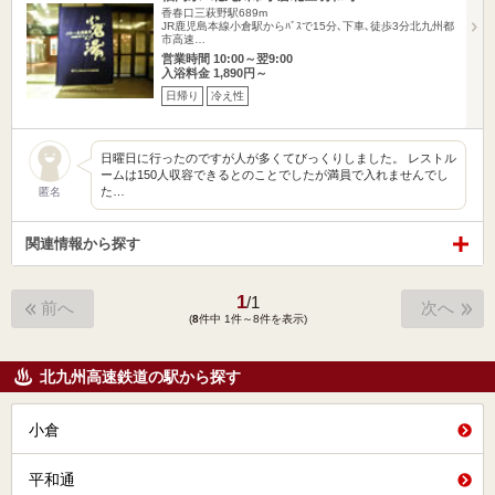
香春口三萩野駅689m
JR鹿児島本線小倉駅からﾊﾞｽで15分､下車､徒歩3分北九州都
市高速…
営業時間 10:00～翌9:00
入浴料金 1,890円～
日帰り
冷え性
日曜日に行ったのですが人が多くてびっくりしました。 レストル
ームは150人収容できるとのことでしたが満員で入れませんでし
た…
匿名
関連情報から探す
1
/
1
前へ
次へ
(
8
件中 1件～8件を表示)
北九州高速鉄道の駅から探す
小倉
平和通