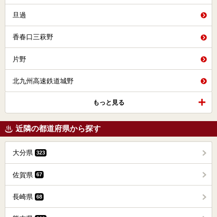
旦過
香春口三萩野
片野
北九州高速鉄道城野
もっと見る
近隣の都道府県から探す
大分県
323
佐賀県
67
長崎県
68