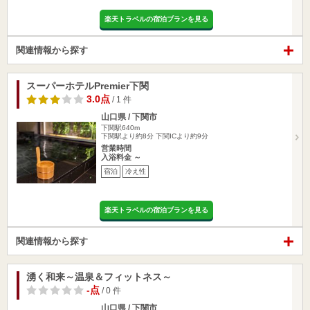
楽天トラベルの宿泊プランを見る
関連情報から探す
スーパーホテルPremier下関
3.0点
/ 1 件
山口県 / 下関市
下関駅640m
下関駅より約8分 下関ICより約9分
営業時間
入浴料金 ～
宿泊
冷え性
楽天トラベルの宿泊プランを見る
関連情報から探す
湧く和来～温泉＆フィットネス～
-点
/ 0 件
山口県 / 下関市