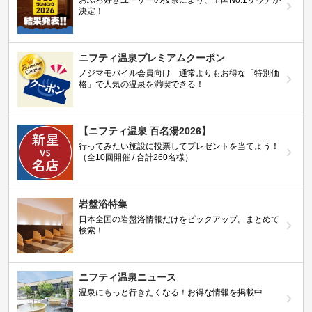
決定！
ニフティ温泉プレミアムクーポン
ノジマモバイル会員向け 通常よりもお得な「特別価
格」で人気の温泉を満喫できる！
【ニフティ温泉 百名湯2026】
行ってみたい施設に投票してプレゼントを当てよう！
（全10回開催 / 合計260名様）
岩盤浴特集
日本全国の岩盤浴情報だけをピックアップ。まとめて
検索！
ニフティ温泉ニュース
温泉にもっと行きたくなる！お得な情報を掲載中