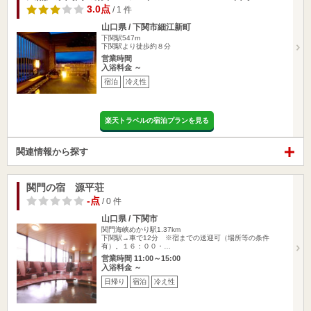
3.0点
/ 1 件
山口県 / 下関市細江新町
下関駅547m
下関駅より徒歩約８分
営業時間
入浴料金 ～
宿泊
冷え性
楽天トラベルの宿泊プランを見る
関連情報から探す
関門の宿 源平荘
-点
/ 0 件
山口県 / 下関市
関門海峡めかり駅1.37km
下関駅→車で12分 ※宿までの送迎可（場所等の条件
有）。１６：００・…
営業時間 11:00～15:00
入浴料金 ～
日帰り
宿泊
冷え性