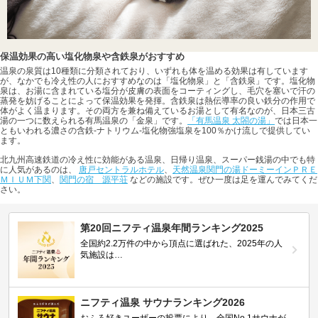
保温効果の高い塩化物泉や含鉄泉がおすすめ
温泉の泉質は10種類に分類されており、いずれも体を温める効果は有しています
が、なかでも冷え性の人におすすめなのは「塩化物泉」と「含鉄泉」です。塩化物
泉は、お湯に含まれている塩分が皮膚の表面をコーティングし、毛穴を塞いで汗の
蒸発を妨げることによって保温効果を発揮。含鉄泉は熱伝導率の良い鉄分の作用で
体がよく温まります。その両方を兼ね備えているお湯として有名なのが、日本三古
湯の一つに数えられる有馬温泉の「金泉」です。
「有馬温泉 太閤の湯」
では日本一
ともいわれる濃さの含鉄-ナトリウム-塩化物強塩泉を100％かけ流しで提供してい
ます。
北九州高速鉄道の冷え性に効能がある温泉、日帰り温泉、スーパー銭湯の中でも特
に人気があるのは、
唐戸セントラルホテル
、
天然温泉関門の湯ドーミーインＰＲＥ
ＭＩＵＭ下関
、
関門の宿 源平荘
などの施設です。ぜひ一度は足を運んでみてくだ
さい。
第20回ニフティ温泉年間ランキング2025
全国約2.2万件の中から頂点に選ばれた、2025年の人
気施設は…
ニフティ温泉 サウナランキング2026
おふろ好きユーザーの投票により、全国No.1サウナが