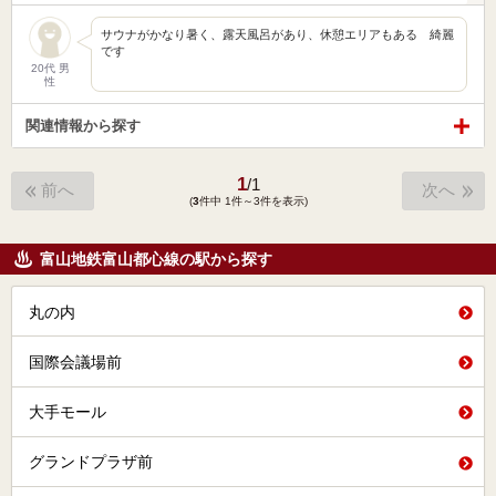
サウナがかなり暑く、露天風呂があり、休憩エリアもある 綺麗
です
20代 男
性
関連情報から探す
1
/
1
前へ
次へ
(
3
件中 1件～3件を表示)
富山地鉄富山都心線の駅から探す
丸の内
国際会議場前
大手モール
グランドプラザ前