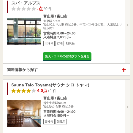
スパ・アルプス
-点
/ 0 件
富山県 / 富山市
大泉駅776m
富山ICよりお車で約10分、中市バス停目の前。 大泉駅より
徒歩約1…
営業時間 0:00～24:00
入浴料金 2,000円～
日帰り
宿泊
朝風呂
楽天トラベルの宿泊プランを見る
関連情報から探す
Sauna Talo Toyama(サウナ タロ トヤマ)
4.0点
/ 1 件
富山県 / 富山市
越中中島駅500m
富山駅から車で約10分
営業時間 6:00～24:00
入浴料金 880円～
日帰り
朝風呂