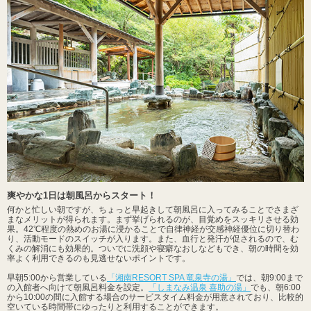
爽やかな1日は朝風呂からスタート！
何かと忙しい朝ですが、ちょっと早起きして朝風呂に入ってみることでさまざ
まなメリットが得られます。まず挙げられるのが、目覚めをスッキリさせる効
果。42℃程度の熱めのお湯に浸かることで自律神経が交感神経優位に切り替わ
り、活動モードのスイッチが入ります。また、血行と発汗が促されるので、む
くみの解消にも効果的。ついでに洗顔や寝癖なおしなどもでき、朝の時間を効
率よく利用できるのも見逃せないポイントです。
早朝5:00から営業している
「湘南RESORT SPA 竜泉寺の湯」
では、朝9:00まで
の入館者へ向けて朝風呂料金を設定。
「しまなみ温泉 喜助の湯」
でも、朝6:00
から10:00の間に入館する場合のサービスタイム料金が用意されており、比較的
空いている時間帯にゆったりと利用することができます。