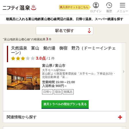
購入済チケットはこちら
ログイン
履歴
メニュー
朝風呂に入れる富山地鉄富山都心線周辺の温泉、日帰り温泉、スーパー銭湯を探す
駅名で探す
3
"富山地鉄富山都心線"の検索結果
件
天然温泉 富山 剱の湯 御宿 野乃（ドーミーインチェ
ーン）
3.0点
/ 1 件
富山県 / 富山市
大手モール駅59m
富山駅より路面電車環状線「大手モール」下車徒歩2分・
北陸自動車道『富…
営業時間 15:00～21:00
入浴料金 900円～
日帰り
宿泊
朝風呂
楽天トラベルの宿泊プランを見る
関連情報から探す