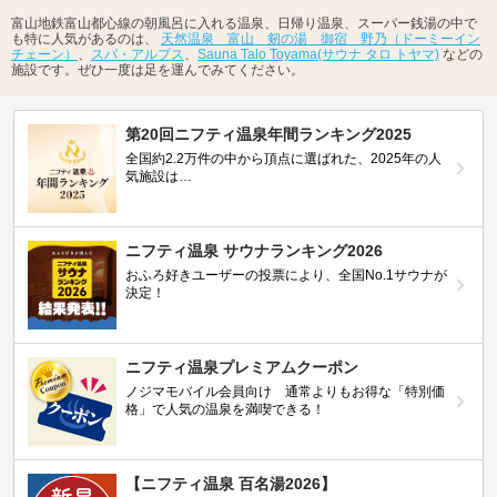
富山地鉄富山都心線の朝風呂に入れる温泉、日帰り温泉、スーパー銭湯の中で
も特に人気があるのは、
天然温泉 富山 剱の湯 御宿 野乃（ドーミーイン
チェーン）
、
スパ・アルプス
、
Sauna Talo Toyama(サウナ タロ トヤマ)
などの
施設です。ぜひ一度は足を運んでみてください。
第20回ニフティ温泉年間ランキング2025
全国約2.2万件の中から頂点に選ばれた、2025年の人
気施設は…
ニフティ温泉 サウナランキング2026
おふろ好きユーザーの投票により、全国No.1サウナが
決定！
ニフティ温泉プレミアムクーポン
ノジマモバイル会員向け 通常よりもお得な「特別価
格」で人気の温泉を満喫できる！
【ニフティ温泉 百名湯2026】