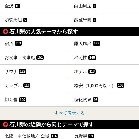
金沢
白山周辺
10
1
加賀周辺
能登半島
6
1
石川県の人気テーマから探す
宿泊
露天風呂
253
177
お食事・食事処
冷え性
151
148
サウナ
ホテル
129
118
カップル
格安（1,000円以下）
116
108
切り傷
塩化物泉
107
96
すべて表示する
石川県の近隣から同じテーマで探す
北陸・甲信越地方 全域
長野県
116
59