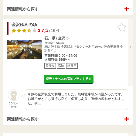
関連情報から探す
金沢ゆめのゆ
お気に入
りに追加
3.7点
/ 16 件
石川県 / 金沢市
金沢駅2.56km
JR北陸本線 金沢駅よりタクシー利用10分北陸自動車道 金
沢西ICよ…
営業時間 0:00～24:00
入浴料金 950円～
日帰り
宿泊
朝風呂
楽天トラベルの宿泊プランを見る
車旅の金沢観光で利用しました。無料駐車場が有難かったです。
お風呂がとても気持ち良く、個室もあり、運転の疲れがとれまし
た。朝…
50代～
女性
関連情報から探す