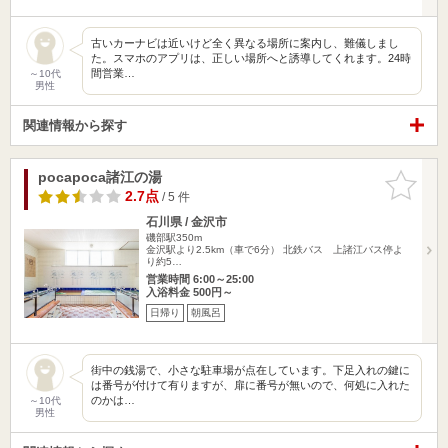
古いカーナビは近いけど全く異なる場所に案内し、難儀しまし
た。スマホのアプリは、正しい場所へと誘導してくれます。24時
間営業…
～10代
男性
関連情報から探す
pocapoca諸江の湯
お気に入
りに追加
2.7点
/ 5 件
石川県 / 金沢市
磯部駅350m
金沢駅より2.5km（車で6分） 北鉄バス 上諸江バス停よ
り約5…
営業時間 6:00～25:00
入浴料金 500円～
日帰り
朝風呂
街中の銭湯で、小さな駐車場が点在しています。下足入れの鍵に
は番号が付けて有りますが、扉に番号が無いので、何処に入れた
のかは…
～10代
男性