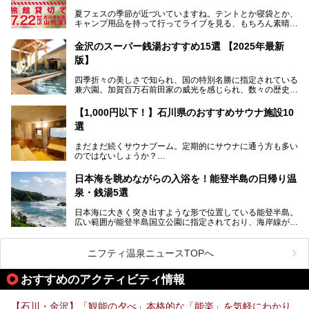
パークはファミリー層に大人気を博しています。さらに今年
夏フェスの季節が近づいていますね。テントとか寝袋とか、
2025年7月からは「大江戸三つ星バイキング」がスタート！
キャンプ用品を持って行ってライブを見る、もちろん素晴ら
しい１日になることでしょう。
この話題のホテルを取材してきたのでさっそく紹介します。
金沢のスーパー銭湯おすすめ15選 【2025年最新
いやでもね、暑いし汗や砂埃でドロドロになるしうるさくて
───
版】
夜は寝られないし、若い時はそういうのが良かったんですけ
提供元：大江戸温泉物語ホテルズ＆リゾーツ株式会社【P
どね。かつての千代の富士なみに体力の限界を感じてる昨
R】
四季折々の美しさで知られ、国の特別名勝に指定されている
今、もうちょっと気楽なフェスはないかな、と探してたらあ
この記事は大江戸温泉物語 あわづグランドホテルのPR記事
兼六園。加賀百万石前田家の威光を感じられ、数々の歴史的
りましたよ！
です。
な建造物がある金沢城公園など、名所旧跡が多い金沢エリ
ア。国内でも特に人気の観光地の1つです。北陸新幹線で東
「加賀温泉郷フェス 2017」が石川県・山代温泉の瑠璃光を
【1,000円以下！】石川県のおすすめサウナ施設10
京から約2時間30分と、首都圏からアクセスしやすい立地も
全館貸し切って開催！
選
魅力ですね。
金沢市郊外には湯涌温泉や深谷温泉などの良質な温泉があ
まさかの温泉旅館でフェス！ライブの後は温泉に入って泊ま
まだまだ続くサウナブーム。定期的にサウナに通う方も多い
り、観光に加えて温泉もぜひ楽しみたいところ。金沢エリア
れちゃう！なんということでしょう！！
のではないしょうか？
でおすすめのスーパー銭湯をご紹介します。
加賀温泉郷フェス2017についてまとめます！
今回はそんなサウナによく行く人もこれから楽しむ人も格安
日本海を眺めながらの入浴を！能登半島の日帰り温
で楽しめるサウナを紹介します。
泉・銭湯5選
街中でアクセス抜群のところや、温泉とともに楽しめる施設
日本海に大きく突き出すような形で位置している能登半島。
など、種類豊富ですよ。
広い範囲が能登半島国立公園に指定されており、海岸線が作
り出す美しい景観が楽しめる景勝地です。
今回の記事では石川県にある1,000円以下のおすすめサウナ
車で行くのがオススメですが、ドライブの際にぜひ一緒に楽
施設を紹介します。
しんでいただきたいのが温泉です。絶景を眺めながらつかる
ニフティ温泉ニュースTOPへ
温泉は最高ですよ！ 今回はそんな能登の温泉を5つご紹介
します。
おすすめのアクティビティ情報
【石川・金沢】「観能の夕べ」本格的な「能楽」を気軽にわかり