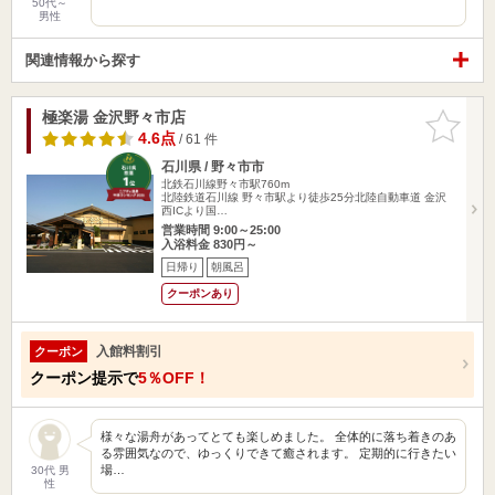
50代～
男性
関連情報から探す
極楽湯 金沢野々市店
お気に入
りに追加
4.6点
/ 61 件
石川県 / 野々市市
北鉄石川線野々市駅760m
北陸鉄道石川線 野々市駅より徒歩25分北陸自動車道 金沢
西ICより国…
営業時間 9:00～25:00
入浴料金 830円～
日帰り
朝風呂
クーポンあり
入館料割引
クーポン
クーポン提示で
5％OFF！
様々な湯舟があってとても楽しめました。 全体的に落ち着きのあ
る雰囲気なので、ゆっくりできて癒されます。 定期的に行きたい
場…
30代 男
性