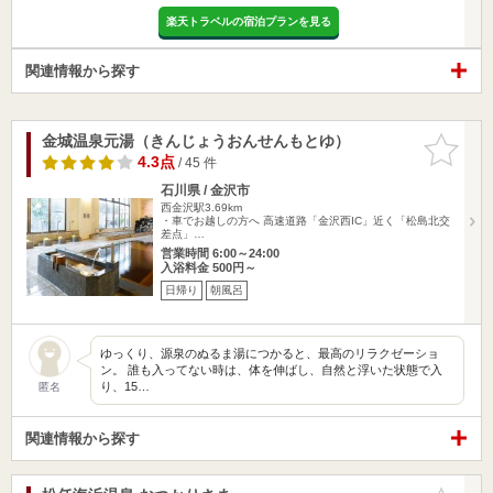
楽天トラベルの宿泊プランを見る
関連情報から探す
金城温泉元湯（きんじょうおんせんもとゆ）
お気に入
りに追加
4.3点
/ 45 件
石川県 / 金沢市
西金沢駅3.69km
・車でお越しの方へ 高速道路「金沢西IC」近く「松島北交
差点」…
営業時間 6:00～24:00
入浴料金 500円～
日帰り
朝風呂
ゆっくり、源泉のぬるま湯につかると、最高のリラクゼーショ
ン。 誰も入ってない時は、体を伸ばし、自然と浮いた状態で入
り、15…
匿名
関連情報から探す