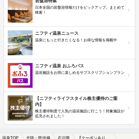
岩盤浴特集
日本全国の岩盤浴情報だけをピックアップ。まとめて
検索！
ニフティ温泉ニュース
温泉にもっと行きたくなる！お得な情報を掲載中
ニフティ温泉 おふろパス
温浴施設をお得に楽しめるサブスクリプションプラン
【ニフティライフスタイル株主優待のご案
内】
株主優待制度で人気の温浴施設に行こう！対象施設が
拡充されました！
温泉TOP
北陸・甲信越
石川県
【クーポンあり】朝風呂に入れる石川県の温泉、日帰り温泉、スーパー銭湯おすすめ