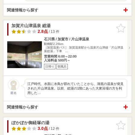
関連情報から探す
加賀片山津温泉 総湯
お気に入
りに追加
2.8点
/ 13 件
石川県 / 加賀市 / 片山津温泉
動橋駅2.26km
［加賀温泉バス］ 加賀温泉駅から温泉片山津線「片山津温
泉総湯」下車 …
営業時間 6:00～22:00
入浴料金 500円～
日帰り
朝風呂
江戸時代、水面に水鳥が群れていたことから、湖底の温泉が発見
された片山津温泉。以前、総湯の1階にあった大衆浴場の方を利
用した…
匿名
関連情報から探す
ぽかぽか御経塚の湯
お気に入
りに追加
3.0点
/ 12 件