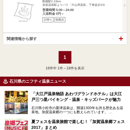
動橋駅2.43km
加賀温泉駅よりバス「片山津温泉」下車徒歩3分
営業時間 5:00～24:00
入浴料金 0円～
日帰り
朝風呂
関連情報から探す
1
18
件中 1件～18件を表示
石川県のニフティ温泉ニュース
「大江戸温泉物語 あわづグランドホテル」は大江
戸三つ星バイキング・温泉・キッズパークが魅力
石川県小松市の粟津温泉は、開湯1300年を誇る歴史ある温
泉地。加賀温泉郷の一つにも数えられています。
その粟津温泉に建つ「大江戸温泉物語 あわづグランドホテ
夏フェスを温泉旅館で楽しむ！「加賀温泉郷フェス
ル」（以下、あわづグランドホテル）は客室数97室のホテ
2017」まとめ
ルで、昨年2024年12月に露天風呂を新設。充実したキッズ