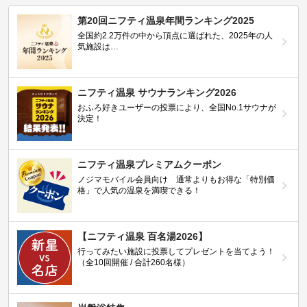
第20回ニフティ温泉年間ランキング2025
全国約2.2万件の中から頂点に選ばれた、2025年の人
気施設は…
ニフティ温泉 サウナランキング2026
おふろ好きユーザーの投票により、全国No.1サウナが
決定！
ニフティ温泉プレミアムクーポン
ノジマモバイル会員向け 通常よりもお得な「特別価
格」で人気の温泉を満喫できる！
【ニフティ温泉 百名湯2026】
行ってみたい施設に投票してプレゼントを当てよう！
（全10回開催 / 合計260名様）