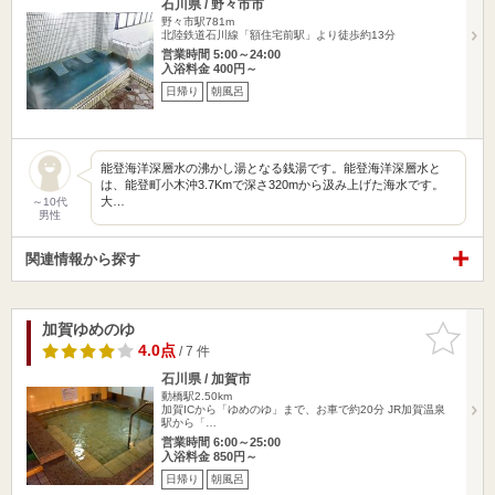
石川県 / 野々市市
野々市駅781m
北陸鉄道石川線「額住宅前駅」より徒歩約13分
営業時間 5:00～24:00
入浴料金 400円～
日帰り
朝風呂
能登海洋深層水の沸かし湯となる銭湯です。能登海洋深層水と
は、能登町小木沖3.7Kmで深さ320mから汲み上げた海水です。
大…
～10代
男性
関連情報から探す
加賀ゆめのゆ
お気に入
りに追加
4.0点
/ 7 件
石川県 / 加賀市
動橋駅2.50km
加賀ICから「ゆめのゆ」まで、お車で約20分 JR加賀温泉
駅から「…
営業時間 6:00～25:00
入浴料金 850円～
日帰り
朝風呂