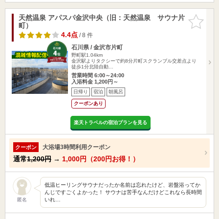
天然温泉 アパスパ金沢中央（旧：天然温泉 サウナ片
お気に入
町）
りに追加
4.4点
/ 8 件
石川県 / 金沢市片町
野町駅1.04km
金沢駅よりタクシーで約8分片町スクランブル交差点より
徒歩1分北陸自動…
営業時間 6:00～24:00
入浴料金 1,200円～
日帰り
宿泊
朝風呂
クーポンあり
楽天トラベルの宿泊プランを見る
大浴場3時間利用クーポン
クーポン
通常
1,200円
→
1,000円（200円お得！）
低温ヒーリングサウナだったか名前は忘れたけど、岩盤浴ってか
んじですごくよかった！ サウナは苦手なんだけどこれなら長時間
いれ…
匿名