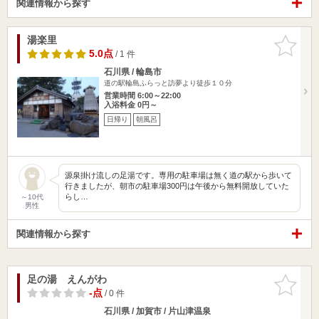
関連情報から探す
湯楽里
お気に入
りに追加
5.0点
/ 1 件
石川県 / 輪島市
道の駅輪島ふらっと訪夢より徒歩１０分
営業時間 6:00～22:00
入浴料金 0円～
日帰り
朝風呂
源泉掛け流しの足湯です。専用の駐車場は無く道の駅から歩いて
行きましたが、朝市の駐車場300円は午後から無料開放していた
らし…
～10代
男性
関連情報から探す
足の湯 えんがわ
お気に入
りに追加
-点
/ 0 件
石川県 / 加賀市 / 片山津温泉