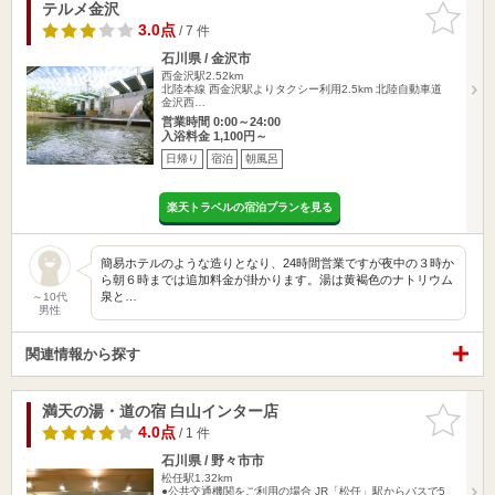
テルメ金沢
お気に入
りに追加
3.0点
/ 7 件
石川県 / 金沢市
西金沢駅2.52km
北陸本線 西金沢駅よりタクシー利用2.5km 北陸自動車道
金沢西…
営業時間 0:00～24:00
入浴料金 1,100円～
日帰り
宿泊
朝風呂
楽天トラベルの宿泊プランを見る
簡易ホテルのような造りとなり、24時間営業ですが夜中の３時か
ら朝６時までは追加料金が掛かります。湯は黄褐色のナトリウム
泉と…
～10代
男性
関連情報から探す
満天の湯・道の宿 白山インター店
お気に入
りに追加
4.0点
/ 1 件
石川県 / 野々市市
松任駅1.32km
●公共交通機関をご利用の場合 JR「松任」駅からバスで5