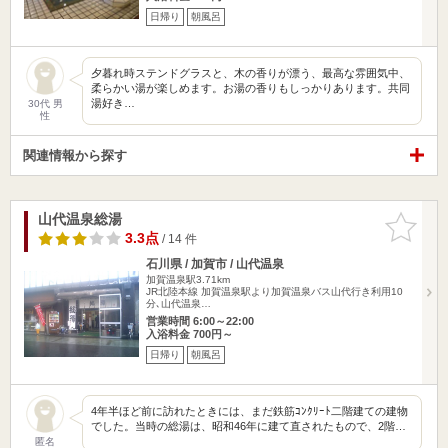
日帰り
朝風呂
夕暮れ時ステンドグラスと、木の香りが漂う、最高な雰囲気中、
柔らかい湯が楽しめます。お湯の香りもしっかりあります。共同
湯好き…
30代 男
性
関連情報から探す
山代温泉総湯
お気に入
りに追加
3.3点
/ 14 件
石川県 / 加賀市 / 山代温泉
加賀温泉駅3.71km
JR北陸本線 加賀温泉駅より加賀温泉バス山代行き利用10
分､山代温泉…
営業時間 6:00～22:00
入浴料金 700円～
日帰り
朝風呂
4年半ほど前に訪れたときには、まだ鉄筋ｺﾝｸﾘｰﾄ二階建ての建物
でした。当時の総湯は、昭和46年に建て直されたもので、2階…
匿名