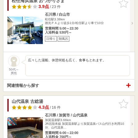
松任海浜温泉 おつかりさま
お気に入
りに追加
3.9点
/ 23 件
石川県 / 白山市
松任駅3.38km
徳光ＰＡより徒歩1分/松任駅より車で10分
営業時間 5:00～22:30
入浴料金 530円～
日帰り
朝風呂
広々した湯船、休憩何処も広く、食事もとれます。
50代～
男性
関連情報から探す
山代温泉 古総湯
お気に入
りに追加
4.3点
/ 16 件
石川県 / 加賀市 / 山代温泉
加賀温泉駅3.66km
JR北陸本線 加賀温泉駅より加賀温泉バス山代行き利用10
分、山代温泉…
営業時間 6:00～22:00
入浴料金 700円～