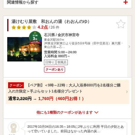
関連情報から探す
湯けむり屋敷 和おんの湯（わおんのゆ）
お気に入
りに追加
4.2点
/ 26 件
石川県 / 金沢市神宮寺
東金沢駅397m
JR東金沢駅東口より徒歩5分8号線（田中交差点）兼六園・
東山方面→乙…
営業時間 5:00～24:00
入浴料金 880円～
日帰り
朝風呂
クーポンあり
【ペア割】＜9時～22時：大人入浴券880円を2名様分ご購
クーポン
入の方限定＞手ぶらセット1名様分プレゼント
通常
2,220円
→
1,760円（460円お得！）
他にも1種類のクーポンがあります
2017年10月04日の16:35～18:05に2年ぶりに利用 平日の夕刻とあ
って空いていました。前回はなかった内湯の炭…