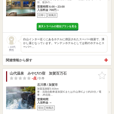
分、徒歩の…
営業時間 6:00～23:00
入浴料金 700円～
日帰り
朝風呂
楽天トラベルの宿泊プランを見る
白山インター近くにあるホテルに併設されたスーパー銭湯で、沸
かし湯となっています。マンテンホテルとしては初のホテルとス
ーパー…
～10代
男性
関連情報から探す
山代温泉 みやびの宿 加賀百万石
お気に入
りに追加
-点
/ 0 件
石川県 / 加賀市
加賀温泉駅3.82km
車：北陸自動車道加賀ICまたは片山津ICより約20分／電
車：JR北陸…
営業時間
入浴料金 ～
宿泊
朝風呂