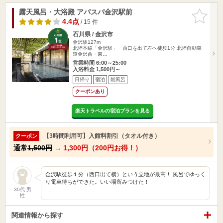
露天風呂・大浴殿 アパスパ金沢駅前
お気に入
りに追加
4.4点
/ 15 件
石川県 / 金沢市
金沢駅127m
北陸本線「金沢駅」 西口を出て左へ徒歩1分 北陸自動車
道金沢西・東…
営業時間 6:00～25:00
入浴料金 1,500円～
日帰り
宿泊
朝風呂
クーポンあり
楽天トラベルの宿泊プランを見る
【3時間利用可】入館料割引（タオル付き）
クーポン
通常
1,500円
→
1,300円（200円お得！）
金沢駅徒歩１分（西口出て横）という立地が最高！ 風呂でゆっく
り電車待ちができた。いい場所みつけた！
30代 男
性
関連情報から探す