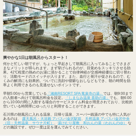
爽やかな1日は朝風呂からスタート！
何かと忙しい朝ですが、ちょっと早起きして朝風呂に入ってみることでさまざ
まなメリットが得られます。まず挙げられるのが、目覚めをスッキリさせる効
果。42℃程度の熱めのお湯に浸かることで自律神経が交感神経優位に切り替わ
り、活動モードのスイッチが入ります。また、血行と発汗が促されるので、む
くみの解消にも効果的。ついでに洗顔や寝癖なおしなどもでき、朝の時間を効
率よく利用できるのも見逃せないポイントです。
早朝5:00から営業している
「湘南RESORT SPA 竜泉寺の湯」
では、朝9:00まで
の入館者へ向けて朝風呂料金を設定。
「しまなみ温泉 喜助の湯」
でも、朝6:00
から10:00の間に入館する場合のサービスタイム料金が用意されており、比較的
空いている時間帯にゆったりと利用することができます。
石川県の朝風呂に入れる温泉、日帰り温泉、スーパー銭湯の中でも特に人気が
あるのは、
露天風呂・大浴殿 アパスパ金沢駅前
、
天然温泉 アパスパ金沢中央
（旧：天然温泉 サウナ片町）
、
湯けむり屋敷 和おんの湯（わおんのゆ）
な
どの施設です。ぜひ一度は足を運んでみてください。