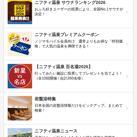
ニフティ温泉 サウナランキング2026
おふろ好きユーザーの投票により、全国No.1サウナが
決定！
ニフティ温泉プレミアムクーポン
ノジマモバイル会員向け 通常よりもお得な「特別価
格」で人気の温泉を満喫できる！
【ニフティ温泉 百名湯2026】
行ってみたい施設に投票してプレゼントを当てよう！
（全10回開催 / 合計260名様）
岩盤浴特集
日本全国の岩盤浴情報だけをピックアップ。まとめて
検索！
ニフティ温泉ニュース