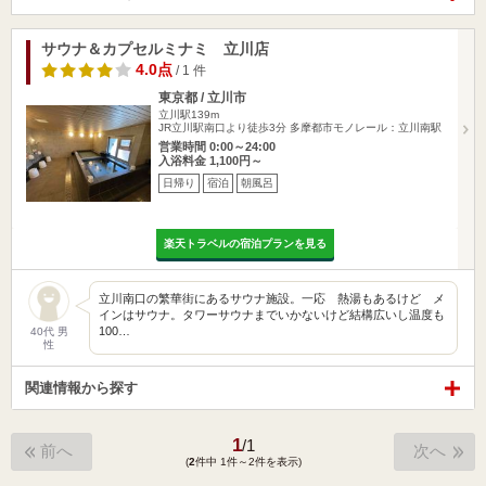
サウナ＆カプセルミナミ 立川店
4.0点
/ 1 件
東京都 / 立川市
立川駅139m
JR立川駅南口より徒歩3分 多摩都市モノレール：立川南駅
営業時間 0:00～24:00
入浴料金 1,100円～
日帰り
宿泊
朝風呂
楽天トラベルの宿泊プランを見る
立川南口の繁華街にあるサウナ施設。一応 熱湯もあるけど メ
インはサウナ。タワーサウナまでいかないけど結構広いし温度も
100…
40代 男
性
関連情報から探す
1
/
1
前へ
次へ
(
2
件中 1件～2件を表示)