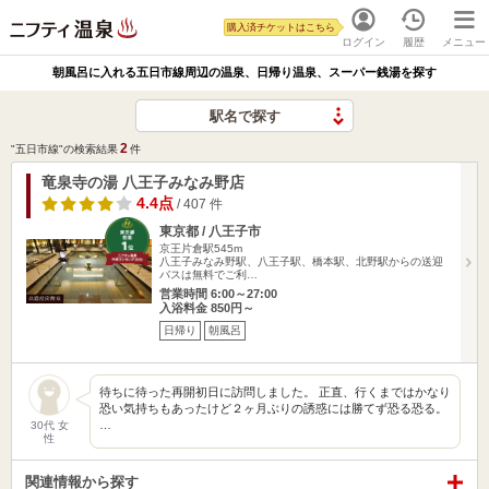
購入済チケットはこちら
ログイン
履歴
メニュー
朝風呂に入れる五日市線周辺の温泉、日帰り温泉、スーパー銭湯を探す
駅名で探す
2
"五日市線"の検索結果
件
竜泉寺の湯 八王子みなみ野店
4.4点
/ 407 件
東京都 / 八王子市
京王片倉駅545m
八王子みなみ野駅、八王子駅、橋本駅、北野駅からの送迎
バスは無料でご利…
営業時間 6:00～27:00
入浴料金 850円～
日帰り
朝風呂
待ちに待った再開初日に訪問しました。 正直、行くまではかなり
恐い気持ちもあったけど２ヶ月ぶりの誘惑には勝てず恐る恐る。
…
30代 女
性
関連情報から探す