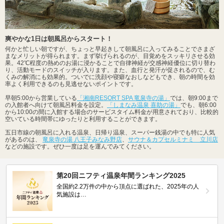
爽やかな1日は朝風呂からスタート！
何かと忙しい朝ですが、ちょっと早起きして朝風呂に入ってみることでさまざ
まなメリットが得られます。まず挙げられるのが、目覚めをスッキリさせる効
果。42℃程度の熱めのお湯に浸かることで自律神経が交感神経優位に切り替わ
り、活動モードのスイッチが入ります。また、血行と発汗が促されるので、む
くみの解消にも効果的。ついでに洗顔や寝癖なおしなどもでき、朝の時間を効
率よく利用できるのも見逃せないポイントです。
早朝5:00から営業している
「湘南RESORT SPA 竜泉寺の湯」
では、朝9:00まで
の入館者へ向けて朝風呂料金を設定。
「しまなみ温泉 喜助の湯」
でも、朝6:00
から10:00の間に入館する場合のサービスタイム料金が用意されており、比較的
空いている時間帯にゆったりと利用することができます。
五日市線の朝風呂に入れる温泉、日帰り温泉、スーパー銭湯の中でも特に人気
があるのは、
竜泉寺の湯 八王子みなみ野店
、
サウナ＆カプセルミナミ 立川店
などの施設です。ぜひ一度は足を運んでみてください。
第20回ニフティ温泉年間ランキング2025
全国約2.2万件の中から頂点に選ばれた、2025年の人
気施設は…