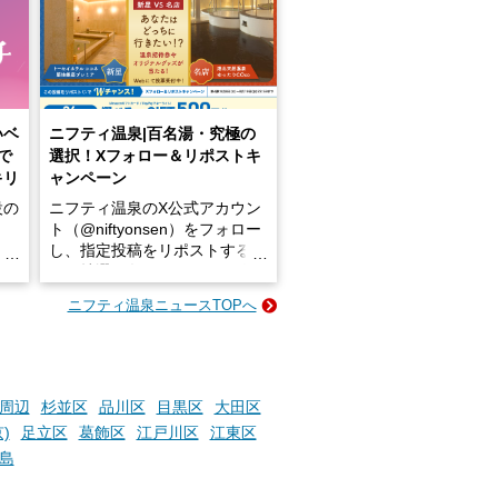
いベ
ニフティ温泉|百名湯・究極の
で
選択！Xフォロー＆リポストキ
キリ
ャンペーン
設の
ニフティ温泉のX公式アカウン
ト（@niftyonsen）をフォロー
し、指定投稿をリポストする
占い
と、抽選で各回26（ふろ）名
な
様（合計260名様）に選べるe-
ニフティ温泉ニュースTOPへ
ン
GIFT500円分をプレゼントい
たします。
楽し
ふろ
周辺
杉並区
品川区
目黒区
大田区
)
足立区
葛飾区
江戸川区
江東区
島