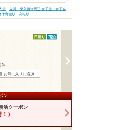
人旅
立川・東久留米周辺 女子旅・女子会
崎体育館駅
高松駅
日帰り
宿泊
>
32件
お気に入りに追加
朝活クーポン
>
お得！）