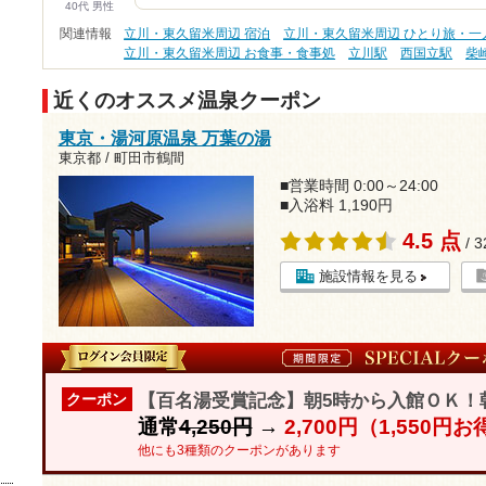
40代 男性
関連情報
立川・東久留米周辺 宿泊
立川・東久留米周辺 ひとり旅・一
立川・東久留米周辺 お食事・食事処
立川駅
西国立駅
柴
近くのオススメ温泉クーポン
東京・湯河原温泉 万葉の湯
東京都 / 町田市鶴間
■営業時間 0:00～24:00
■入浴料 1,190円
4.5 点
/ 
施設情報を見る
【百名湯受賞記念】朝5時から入館ＯＫ！
クーポン
通常
4,250円
→
2,700円（1,550円
他にも3種類のクーポンがあります