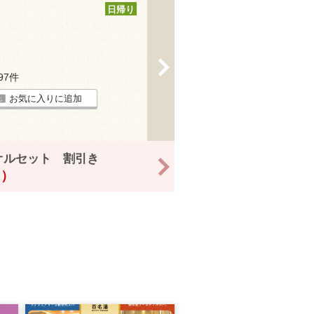
日帰り
>
697件
お気に入りに追加
オルセット 割引き
>
！）