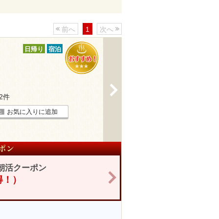
前へ
1
次へ
日帰り
宿泊
>
32件
お気に入りに追加
朝活クーポン
>
お得！）