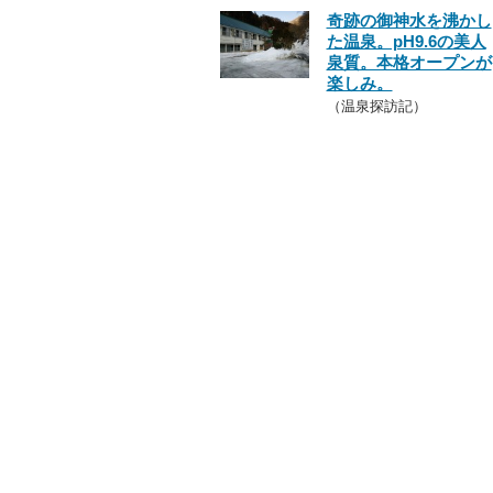
奇跡の御神水を沸かし
た温泉。pH9.6の美人
泉質。本格オープンが
楽しみ。
（温泉探訪記）