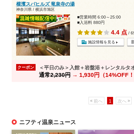
横濱スパヒルズ 竜泉寺の湯
神奈川県 / 横浜市旭区
■営業時間 6:00～25:00
■入浴料 880円
4.4 点
/ 
施設情報を見る
＜平日のみ＞入館＋岩盤浴＋レンタルタ
クーポン
通常
2,230円
→
1,930円（14%OFF
前へ
1
次へ
ニフティ温泉ニュース