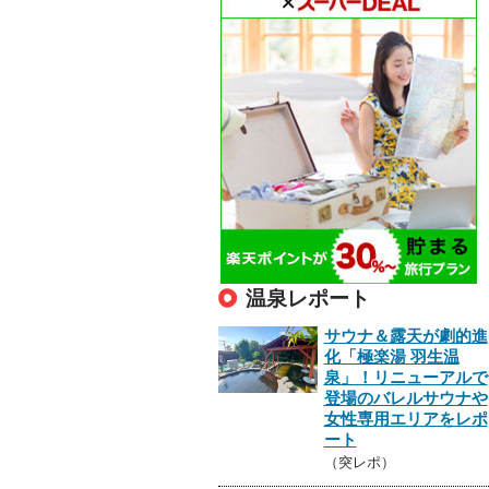
温泉レポート
サウナ＆露天が劇的進
化「極楽湯 羽生温
泉」！リニューアルで
登場のバレルサウナや
女性専用エリアをレポ
ート
（突レポ）