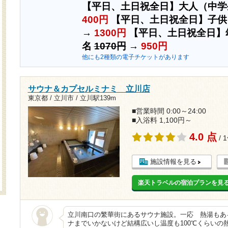
【平日、土日祝全日】大人（中学
400円
【平日、土日祝全日】子供
→
1300円
【平日、土日祝全日】
名
1070円
→
950円
他にも2種類の電子チケットがあります
サウナ＆カプセルミナミ 立川店
東京都 / 立川市 /
立川駅139m
■営業時間 0:00～24:00
■入浴料 1,100円～
4.0 点
/ 
施設情報を見る
楽天トラベルの宿泊プランを見
立川南口の繁華街にあるサウナ施設。一応 熱湯もあ
ナまでいかないけど結構広いし温度も100℃くらいの