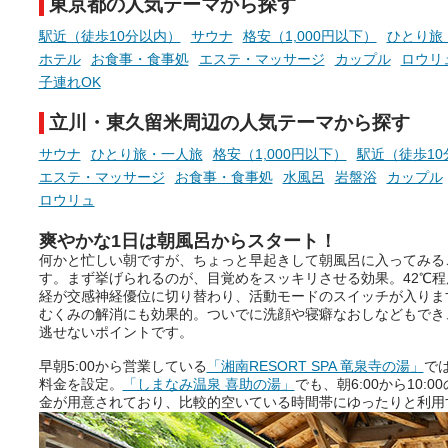
東京都の人気テーマから探す
駅近（徒歩10分以内）
サウナ
格安（1,000円以下）
ひとり旅
ホテル
お食事・食事処
エステ・マッサージ
カップル
ロウリ
子連れOK
立川・東久留米周辺の人気テーマから探す
サウナ
ひとり旅・一人旅
格安（1,000円以下）
駅近（徒歩10
エステ・マッサージ
お食事・食事処
水風呂
岩盤浴
カップル
ロウリュ
爽やかな1日は朝風呂からスタート！
何かと忙しい朝ですが、ちょっと早起きして朝風呂に入ってみる
す。まず挙げられるのが、目覚めをスッキリさせる効果。42℃
経が交感神経優位に切り替わり、活動モードのスイッチが入りま
むくみの解消にも効果的。ついでに洗顔や寝癖なおしなどもでき
逃せないポイントです。
早朝5:00から営業している
「湘南RESORT SPA 竜泉寺の湯」
で
料金を設定。
「しまなみ温泉 喜助の湯」
でも、朝6:00から10
金が用意されており、比較的空いている時間帯にゆったりと利用