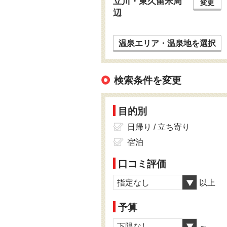
立川・東久留米周
変更
辺
温泉エリア・温泉地を選択
検索条件を変更
目的別
日帰り / 立ち寄り
宿泊
口コミ評価
指定なし
以上
予算
下限なし
～