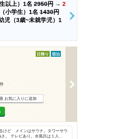
生以上）1名
2950円
→
2
（小学生）1名
1430円
>
幼児（3歳~未就学児）1
日帰り
宿泊
>
1件
お気に入りに追加
る
るけど メインはサウナ。タワーサウ
熱さ。 テレビあり。水風呂は１人…