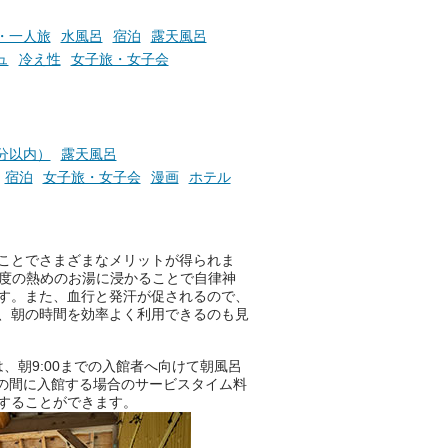
・一人旅
水風呂
宿泊
露天風呂
ュ
冷え性
女子旅・女子会
分以内）
露天風呂
宿泊
女子旅・女子会
漫画
ホテル
ことでさまざまなメリットが得られま
程度の熱めのお湯に浸かることで自律神
す。また、血行と発汗が促されるので、
、朝の時間を効率よく利用できるのも見
は、朝9:00までの入館者へ向けて朝風呂
:00の間に入館する場合のサービスタイム料
することができます。