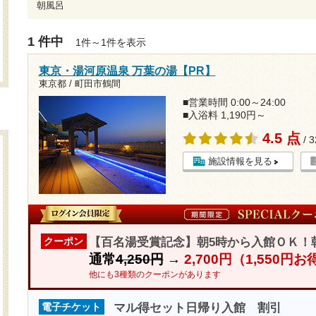
朝風呂
1 件中
1件～1件を表示
東京・湯河原温泉 万葉の湯【PR】
東京都 / 町田市鶴間
■営業時間 0:00～24:00
■入浴料 1,190円～
4.5 点
/ 
施設情報を見る
【百名湯受賞記念】朝5時から入館ＯＫ！
クーポン
通常
4,250円
→
2,700円（1,550円
他にも3種類のクーポンがあります
マル得セット日帰り入館 割引
電子チケット