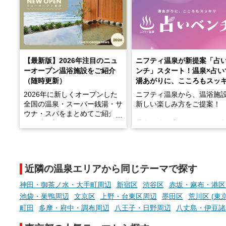
【最新版】2026年注目のニュ
ニフティ温泉が新提案「占
ーオープン温浴施設をご紹介
ンチ」スタート！温泉×占い
（随時更新）
湯あがりに、こころもスッ
2026年に新しくオープンした
ニフティ温泉から、温浴施
全国の温泉・スーパー銭湯・サ
新しい楽しみ方をご提案！
ウナ・スパをまとめてご紹介！
※随時更新しています
温泉で体を癒したあとに、
でこころもスッキリ──そん
天然温泉や露天風呂、注目のサ
新体験が楽しめる「占いベ
ウナなど、こだわりの魅力がつ
チ」を展開中♨
まったスポットが続々登場して
近隣の温泉エリアから同じテーマで探す
います。
手相やタロットなど気軽に
現地取材記事もあわせて紹介し
める占いで、“ととのう”お
神田・御茶ノ水・大手町周辺
新宿区
渋谷区
赤坂・麻布・港区
ていますので、気になる施設は
時間を、もっと特別に。
池袋・巣鴨周辺
文京区
上野・台東区周辺
墨田区
荒川区 (東京
ぜひチェックして次のおでかけ
町田
多摩・府中・調布周辺
八王子・日野周辺
八丈島・伊豆諸
先の参考にしてみてください
ね。