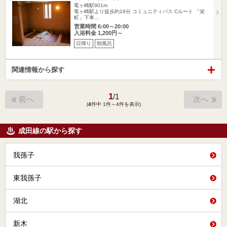
竜ヶ崎駅901m
竜ヶ崎駅より徒歩約19分 コミュニティバス Cルート 「栄
町」下車…
営業時間 6:00～20:00
入浴料金 1,200円～
日帰り
朝風呂
関連情報から探す
1
/
1
前へ
次へ
(
4
件中 1件～4件を表示)
成田線の駅から探す
我孫子
東我孫子
湖北
新木