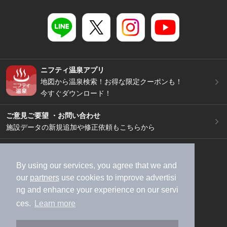
ニフティ温泉アプリ
地図から温泉検索！お得な限定クーポンも！
今すぐダウンロード！
ご意見ご要望 ・お問い合わせ
施設データの新規追加や修正依頼もこちらから
スマートフォン
/
PC
加盟店募集（資料請求）
広告出稿のご案内
By using our services, you agree that we and
our
partners
use cookies to improve advertisi
利用規約
ライフスタイルMEMBERS+規約
ng and enhance your experience on our servi
特定商取引法に基づく表記
ヘルプ
採用情報
ces.
Learn more
運営会社
個人情報保護ポリシー
©NIFTY Lifestyle Co., Ltd.