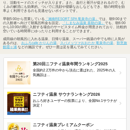
り、活動モードのスイッチが入ります。また、血行と発汗が促されるので、む
くみの解消にも効果的。ついでに洗顔や寝癖なおしなどもでき、朝の時間を効
率よく利用できるのも見逃せないポイントです。
早朝5:00から営業している
「湘南RESORT SPA 竜泉寺の湯」
では、朝9:00まで
の入館者へ向けて朝風呂料金を設定。
「しまなみ温泉 喜助の湯」
でも、朝6:00
から10:00の間に入館する場合のサービスタイム料金が用意されており、比較的
空いている時間帯にゆったりと利用することができます。
成田線の朝風呂に入れる温泉、日帰り温泉、スーパー銭湯の中でも特に人気が
あるのは、
おふろcafe かりんの湯
、
スパメッツァおおたか 竜泉寺の湯
、
割烹旅
館霞ヶ浦
などの施設です。ぜひ一度は足を運んでみてください。
第20回ニフティ温泉年間ランキング2025
全国約2.2万件の中から頂点に選ばれた、2025年の人
気施設は…
ニフティ温泉 サウナランキング2026
おふろ好きユーザーの投票により、全国No.1サウナが
決定！
ニフティ温泉プレミアムクーポン