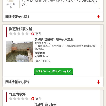
く、水風呂も問題なし。椅子もたくさんありととのい難民になら
ずに…
40代 男
性
関連情報から探す
割烹旅館霞ヶ浦
-点
/ 0 件
茨城県 / 潮来市 / 潮来水原温泉
潮来駅4.68km
・JR潮来駅から車で約10分 ・東関東自動車道潮来ICより
約20分…
営業時間
入浴料金 ～
宿泊
朝風呂
楽天トラベルの宿泊プランを見る
関連情報から探す
竹屋陶板浴
-点
/ 0 件
茨城県 / 龍ヶ崎市