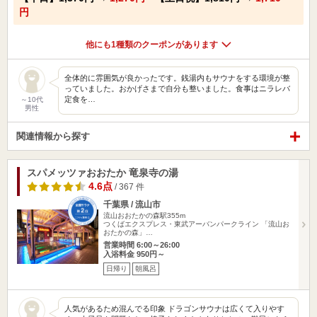
円
他にも1種類のクーポンがあります
全体的に雰囲気が良かったです。銭湯内もサウナをする環境が整
っていました。おかげさまで自分も整いました。食事はニラレバ
定食を…
～10代
男性
関連情報から探す
スパメッツァおおたか 竜泉寺の湯
4.6点
/ 367 件
千葉県 / 流山市
流山おおたかの森駅355m
つくばエクスプレス・東武アーバンパークライン 「流山お
おたかの森」…
営業時間 6:00～26:00
入浴料金 950円～
日帰り
朝風呂
人気があるため混んでる印象 ドラゴンサウナは広くて入りやす