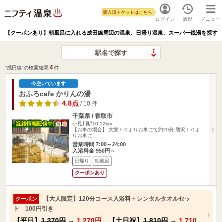
購入済チケットはこちら
ログイン
履歴
メニュー
【クーポンあり】朝風呂に入れる成田線周辺の温泉、日帰り温泉、スーパー銭湯を探す
駅名で探す
4
"成田線"の検索結果
件
今空いています
おふろcafe かりんの湯
4.8点
/ 10 件
千葉県 / 香取市
小見川駅10.12km
【お車の場合】 大栄ＩＣよりお車にて約20分 助沢ＩＣよ
りお車に…
営業時間 7:00～24:00
入浴料金 950円～
日帰り
朝風呂
クーポンあり
【大人限定】120分コース入浴料＋レンタルタオルセッ
クーポン
ト 100円引き
【平日】
1,370円
→
1,270円
【土日祝】
1,810円
→
1,710