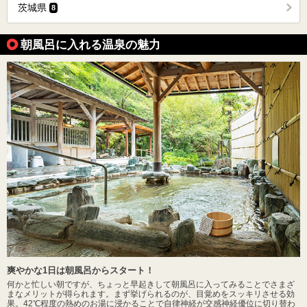
茨城県
8
朝風呂に入れる温泉の魅力
爽やかな1日は朝風呂からスタート！
何かと忙しい朝ですが、ちょっと早起きして朝風呂に入ってみることでさまざ
まなメリットが得られます。まず挙げられるのが、目覚めをスッキリさせる効
果。42℃程度の熱めのお湯に浸かることで自律神経が交感神経優位に切り替わ