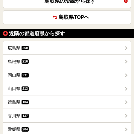
鳥取県の沿線から探す
鳥取県TOPヘ
近隣の都道府県から探す
広島県
250
島根県
216
岡山県
231
山口県
213
徳島県
104
香川県
137
愛媛県
204