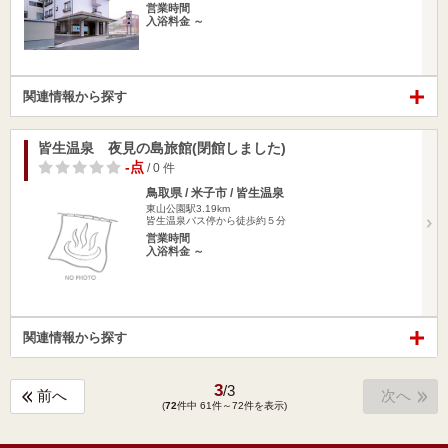
営業時間
入浴料金 ～
関連情報から探す
皆生温泉 夜見の島旅館(閉館しました)
-点
/ 0 件
鳥取県 / 米子市 / 皆生温泉
東山公園駅3.19km
皆生温泉バス停から徒歩約５分
営業時間
入浴料金 ～
関連情報から探す
3
/
3
前へ
次へ
(
72
件中 61件～72件を表示)