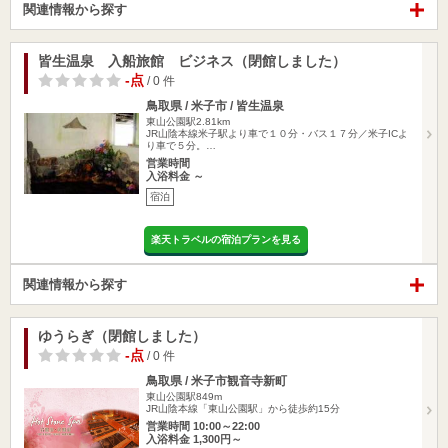
関連情報から探す
皆生温泉 入船旅館 ビジネス（閉館しました）
-点
/ 0 件
鳥取県 / 米子市 / 皆生温泉
東山公園駅2.81km
JR山陰本線米子駅より車で１０分・バス１７分／米子ICよ
り車で５分。…
営業時間
入浴料金 ～
宿泊
楽天トラベルの宿泊プランを見る
関連情報から探す
ゆうらぎ（閉館しました）
-点
/ 0 件
鳥取県 / 米子市観音寺新町
東山公園駅849m
JR山陰本線「東山公園駅」から徒歩約15分
営業時間 10:00～22:00
入浴料金 1,300円～