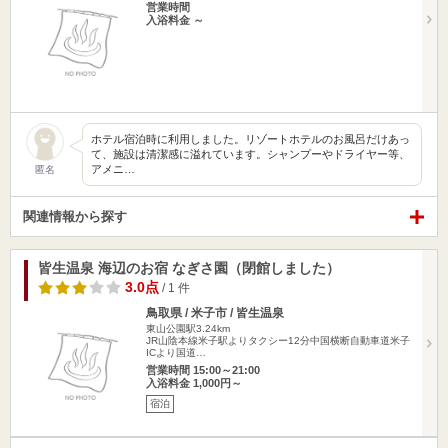
営業時間
入浴料金 ～
ホテル宿泊時に利用しました。リゾートホテルのお風呂だけあっ
て、施設は清潔感に溢れています。シャンプーやドライヤー等、
アメニ…
匿名
関連情報から探す
皆生温泉 海辺のお宿 なぎさ園（閉館しました）
3.0点
/ 1 件
鳥取県 / 米子市 / 皆生温泉
東山公園駅3.24km
JR山陰本線米子駅よりタクシー12分中国横断自動車道米子
ICより国道…
営業時間 15:00～21:00
入浴料金 1,000円～
宿泊