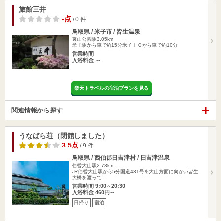
旅館三井
-点
/ 0 件
鳥取県 / 米子市 / 皆生温泉
東山公園駅3.05km
米子駅から車で約15分米子ＩＣから車で約10分
営業時間
入浴料金 ～
楽天トラベルの宿泊プランを見る
関連情報から探す
うなばら荘（閉館しました）
3.5点
/ 9 件
鳥取県 / 西伯郡日吉津村 / 日吉津温泉
伯耆大山駅2.73km
JR伯耆大山駅から5分国道431号を大山方面に向かい皆生
大橋を渡って…
営業時間 9:00～20:30
入浴料金 460円～
日帰り
宿泊