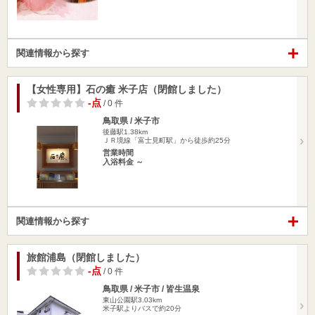
関連情報から探す
【女性専用】石の癒 米子店（閉館しました）
-点
/ 0 件
鳥取県 / 米子市
後藤駅1.38km
ＪＲ境線「富士見町駅」から徒歩約25分
営業時間
入浴料金 ～
関連情報から探す
旅館浦島（閉館しました）
-点
/ 0 件
鳥取県 / 米子市 / 皆生温泉
東山公園駅3.03km
米子駅よりバスで約20分