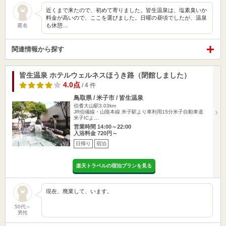
近くまで来たので、初めて寄りました。皆生温泉は、塩素臭いか
料金が高いので、ここを選びました。日曜の昼頃でしたが、温泉
も休憩…
匿名
関連情報から探す
皆生温泉 ホテルウェルネスほうき路（閉館しました）
4.0点
/ 4 件
鳥取県 / 米子市 / 皆生温泉
伯耆大山駅3.03km
JR伯備線・山陰本線 米子駅より車利用15分米子自動車道
米子ICよ…
営業時間 14:00～22:00
入浴料金 720円～
日帰り
宿泊
楽天トラベルの宿泊プランを見る
現在、廃業して、います。
50代～
男性