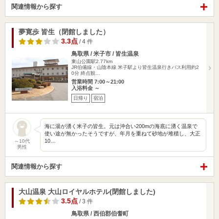
関連情報から探す
夢寛歩 皆生（閉館しました）
3.3点
/ 4 件
鳥取県 / 米子市 / 皆生温泉
東山公園駅2.77km
JR伯備線・山陰本線 米子駅より皆生温泉行きバス利用約2
0分 終点観…
営業時間 7:00～21:00
入浴料金 ～
日帰り
宿泊
海に湯が湧く米子の皆生。元は沖合い200mの海底に湧く温泉で
使い途が無かったそうですが、年月を重ねて砂地が堆積し、大正
10…
～10代
男性
関連情報から探す
大山温泉 大山ロイヤルホテル(閉館しました)
3.5点
/ 3 件
鳥取県 / 西伯郡伯耆町