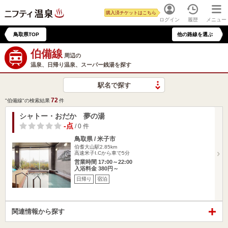
購入済チケットはこちら
ログイン
履歴
メニュー
鳥取県TOP
他の路線を選ぶ
伯備線
周辺の
温泉、日帰り温泉、スーパー銭湯を探す
駅名で探す
72
"伯備線"の検索結果
件
シャトー・おだか 夢の湯
-点
/ 0 件
鳥取県 / 米子市
伯耆大山駅2.85km
高速米子I.Cから車で5分
営業時間 17:00～22:00
入浴料金 380円～
日帰り
宿泊
関連情報から探す