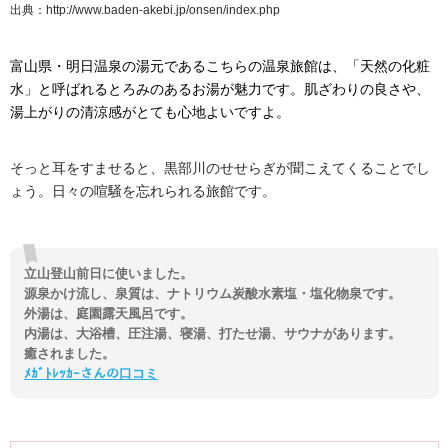
出典：http://www.baden-akebi.jp/onsen/index.php
富山県・明日温泉の湯元であるこちらの温泉旅館は、「天然の化粧
水」と呼ばれるとろみのあるお湯が魅力です。肌ざわりの良さや、
湯上がりの清涼感がとても心地よいですよ。
そっと耳をすませると、黒部川のせせらぎが聞こえてくることでし
ょう。日々の喧騒を忘れられる旅館です。
立山登山前日に使いました。
源泉かけ流し、泉質は、ナトリウム炭酸水素塩・塩化物泉です。
外湯は、庭園露天風呂です。
内湯は、大浴槽、圧注湯、寝湯、打たせ湯、サウナがあります。
癒されました。
ﾒｶﾞﾄﾚｯｶｰさんの口コミ