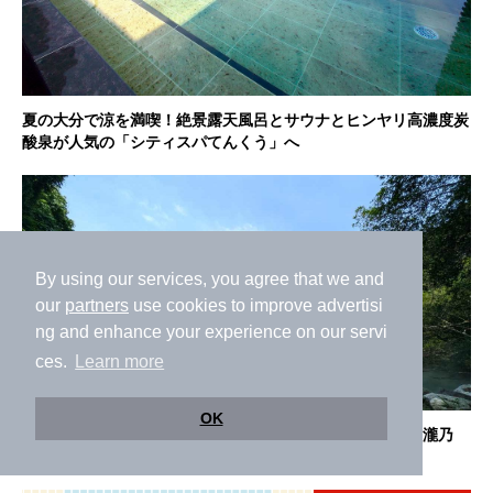
夏の大分で涼を満喫！絶景露天風呂とサウナとヒンヤリ高濃度炭
酸泉が人気の「シティスパてんくう」へ
By using our services, you agree that we and
our
partners
use cookies to improve advertisi
ng and enhance your experience on our servi
ces.
Learn more
OK
台湾にも極上温泉が！お手頃価格で入浴できる共同浴場「瀧乃
湯」へ！