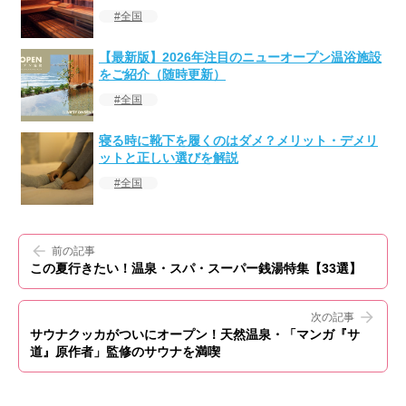
全国
【最新版】2026年注目のニューオープン温浴施設
をご紹介（随時更新）
全国
寝る時に靴下を履くのはダメ？メリット・デメリ
ットと正しい選びを解説
全国
前の記事
この夏行きたい！温泉・スパ・スーパー銭湯特集【33選】
次の記事
サウナクッカがついにオープン！天然温泉・「マンガ『サ
道』原作者」監修のサウナを満喫