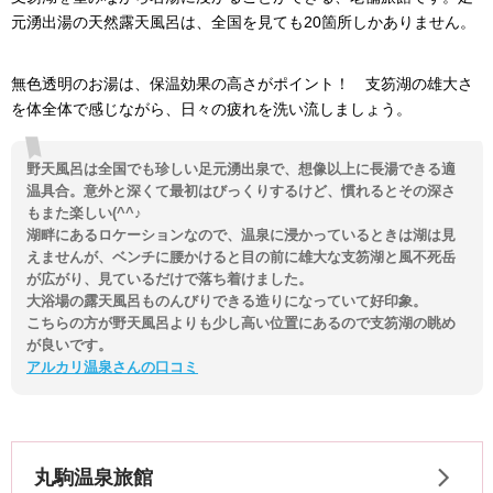
元湧出湯の天然露天風呂は、全国を見ても20箇所しかありません。
無色透明のお湯は、保温効果の高さがポイント！ 支笏湖の雄大さ
を体全体で感じながら、日々の疲れを洗い流しましょう。
野天風呂は全国でも珍しい足元湧出泉で、想像以上に長湯できる適
温具合。意外と深くて最初はびっくりするけど、慣れるとその深さ
もまた楽しい(^^♪
湖畔にあるロケーションなので、温泉に浸かっているときは湖は見
えませんが、ベンチに腰かけると目の前に雄大な支笏湖と風不死岳
が広がり、見ているだけで落ち着けました。
大浴場の露天風呂ものんびりできる造りになっていて好印象。
こちらの方が野天風呂よりも少し高い位置にあるので支笏湖の眺め
が良いです。
アルカリ温泉さんの口コミ