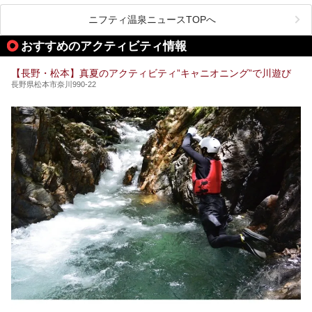
ライベートに楽しめる非日常感が味わえます。また宿泊者は
道向かいの「よろづや」の大浴場「桃山風呂」や共同浴場の
ニフティ温泉ニュースTOPへ
「湯田中大湯」も利用ができます。
おすすめのアクティビティ情報
極上のお湯に浸り上質なお料理に舌鼓、特別な日に泊まりた
い湯田中温泉「松籟荘」を、実際に宿泊した目線で紹介しま
す。
【長野・松本】真夏のアクティビティ”キャニオニング”で川遊び
長野県松本市奈川990-22