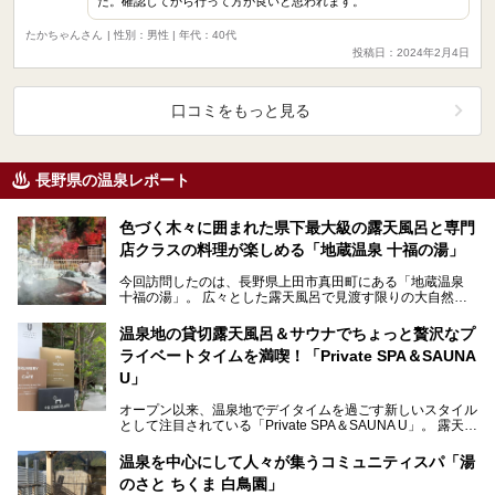
た。確認してから行って方が良いと思われます。
たかちゃんさん
| 性別：男性 | 年代：40代
投稿日：2024年2月4日
口コミをもっと見る
長野県の温泉レポート
色づく木々に囲まれた県下最大級の露天風呂と専門
店クラスの料理が楽しめる「地蔵温泉 十福の湯」
今回訪問したのは、長野県上田市真田町にある「地蔵温泉
十福の湯」。 広々とした露天風呂で見渡す限りの大自然を
感じながらのびのびとリラックスし、地域の食材と手作…
温泉地の貸切露天風呂＆サウナでちょっと贅沢なプ
ライベートタイムを満喫！「Private SPA＆SAUNA
U」
オープン以来、温泉地でデイタイムを過ごす新しいスタイル
として注目されている「Private SPA＆SAUNA U」。 露天風
呂を備えた貸切利用の個室には、サ…
温泉を中心にして人々が集うコミュニティスパ「湯
のさと ちくま 白鳥園」