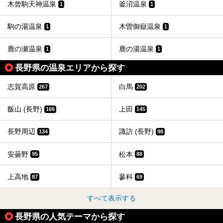
木曾駒天神温泉
釜沼温泉
1
1
駒の湯温泉
木曽御嶽温泉
1
1
鹿の瀬温泉
鹿の湯温泉
1
1
長野県の温泉エリアから探す
志賀高原
白馬
267
202
飯山 (長野)
上田
166
145
長野周辺
諏訪 (長野)
134
98
安曇野
松本
95
88
上高地
蓼科
87
69
すべて表示する
長野県の人気テーマから探す