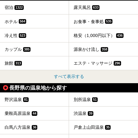
宿泊
露天風呂
1322
633
ホテル
お食事・食事処
564
535
冷え性
格安（1,000円以下）
523
436
カップル
源泉かけ流し
385
358
旅館
エステ・マッサージ
313
296
すべて表示する
長野県の温泉地から探す
野沢温泉
別所温泉
81
51
乗鞍高原温泉
渋温泉
44
39
白馬八方温泉
戸倉上山田温泉
36
35