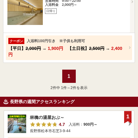
営業時間 9:00～22:00
入浴料金 2,000円～
日帰り
入浴料100円引き ※子供も利用可
クーポン
【平日】
2,000円
→
1,900円
【土日祝】
2,500円
→
2,400
円
1
2
件中 1件～2件を表示
長野県の週間アクセスランキング
1
林檎の湯屋おぶ～
4.7
入浴料：
900円～
長野県松本市石芝3-9-44