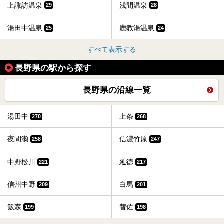
上諏訪温泉
浅間温泉
29
28
湯田中温泉
鹿教湯温泉
25
24
すべて表示する
長野県の駅から探す
長野県の沿線一覧
湯田中
上条
270
268
夜間瀬
信濃竹原
258
247
中野松川
延徳
221
217
信州中野
白馬
209
201
飯森
替佐
199
198