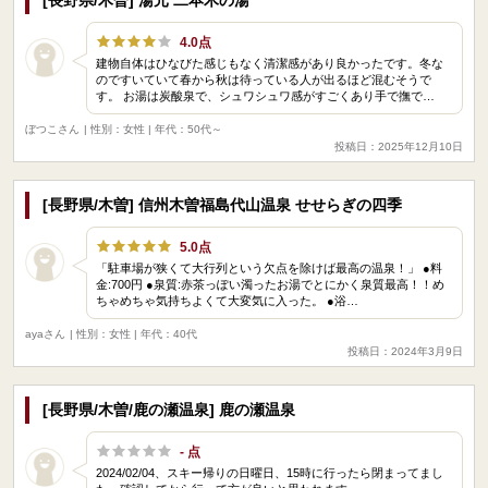
4.0点
建物自体はひなびた感じもなく清潔感があり良かったです。冬な
のですいていて春から秋は待っている人が出るほど混むそうで
す。 お湯は炭酸泉で、シュワシュワ感がすごくあり手で撫で…
ぼつこさん
| 性別：女性 | 年代：50代～
投稿日：2025年12月10日
[長野県/木曽] 信州木曽福島代山温泉 せせらぎの四季
5.0点
「駐車場が狭くて大行列という欠点を除けば最高の温泉！」 ●料
金:700円 ●泉質:赤茶っぽい濁ったお湯でとにかく泉質最高！！め
ちゃめちゃ気持ちよくて大変気に入った。 ●浴…
ayaさん
| 性別：女性 | 年代：40代
投稿日：2024年3月9日
[長野県/木曽/鹿の瀬温泉] 鹿の瀬温泉
- 点
2024/02/04、スキー帰りの日曜日、15時に行ったら閉まってまし