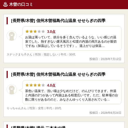
木曽の口コミ
[長野県/木曽] 信州木曽福島代山温泉 せせらぎの四季
3.0点
お湯は濁っていて、鉄分を多く含んでいるような、いい感じの温
泉でした。熱すぎない露天風呂と42度の内湯の両方あるのが親切
ですね（加温はしているそうです）。 湯上がりは保温…
スナックまち子さん
| 性別：指定しない | 年代：30代
投稿日：2026年7月12日
[長野県/木曽] 信州木曽福島代山温泉 せせらぎの四季
4.0点
茶色い温泉で、洗い場は少なめだけど、のんびりできます。外湯
と内湯の2つがあって内湯はある程度広いです。ただ、駐車場の台
数に限りがあるののと、みなさんゆっくり入浴されている…
りっちゃんさん
| 性別：女性 | 年代：20代
投稿日：2026年6月24日
[長野県/木曽] 湯元 二本木の湯