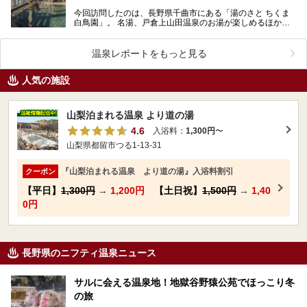
今回訪問したのは、長野県千曲市にある「湯のさと ちくま
白鳥園」。 名湯、戸倉上山田温泉のお湯が楽しめるほか、
カフェやレストラン、食堂の三ヶ所で食事が味わえる…
温泉レポートをもっと見る
人気の施設
山梨泊まれる温泉 より道の湯
4.6
入浴料：
1,300円
〜
山梨県都留市つる1-13-31
『山梨泊まれる温泉 より道の湯』入浴料割引
クーポン
【平日】
1,300円
→
1,200円
【土日祝】
1,500円
→
1,40
0円
長野県のニフティ温泉ニュース
サルに会える温泉地！地獄谷野猿公苑でほっこり冬
の旅