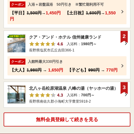
入浴＋岩盤温浴 50円引き ※繁忙期利用不可
クーポン
【平日】
1,500円
→
1,450円
【土日祝】
1,600円
→
1,550
円
2
クア・アンド・ホテル 信州健康ランド
4.6
入浴料：
1980円～
長野県塩尻市広丘吉田366-1
入館料最大330円引き
クーポン
【大人】
1,980円
→
1,650円
【子ども】
990円
→
770円
3
北八ヶ岳松原湖温泉 八峰の湯（ヤッホーの湯）
4.3
入浴料：
700円～
長野県南佐久郡小海町大字豊里5918-2
無料会員登録して続きを見る