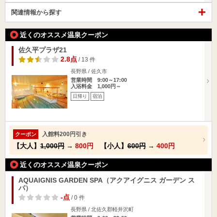
関連情報から探す
近くのオススメ温泉クーポン
佐久平プラザ21
2.8点
/ 13 件
長野県 / 佐久市
営業時間 9:00～17:00
入浴料金 1,000円～
日帰り
宿泊
入館料200円引き
クーポン
【大人】
1,000円
→
800円
【小人】
600円
→
400円
近くのオススメ温泉クーポン
AQUAIGNIS GARDEN SPA（アクアイグニス ガーデン ス
パ）
-点
/ 0 件
長野県 / 北佐久郡軽井沢町