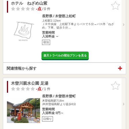
ホテル ねざめ山紫
お気に入
りに追加
-点
/ 0 件
長野県 / 木曽郡上松町
上松駅2.12km
ＪＲ中央線 上松駅下車よりバスで５分→バス停「ねざ
め」下車、徒歩５分…
営業時間
入浴料金 ～
宿泊
楽天トラベルの宿泊プランを見る
関連情報から探す
木曽川親水公園 足湯
お気に入
りに追加
-点
/ 1 件
長野県 / 木曽郡木曽町
木曽福島駅718m
JR木曽福島駅より徒歩6分
営業時間
入浴料金 0円～
日帰り