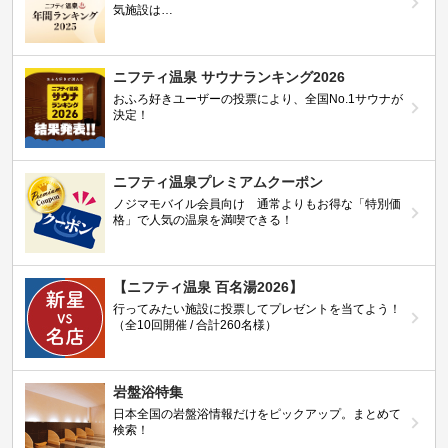
気施設は…
ニフティ温泉 サウナランキング2026
おふろ好きユーザーの投票により、全国No.1サウナが
決定！
ニフティ温泉プレミアムクーポン
ノジマモバイル会員向け 通常よりもお得な「特別価
格」で人気の温泉を満喫できる！
【ニフティ温泉 百名湯2026】
行ってみたい施設に投票してプレゼントを当てよう！
（全10回開催 / 合計260名様）
岩盤浴特集
日本全国の岩盤浴情報だけをピックアップ。まとめて
検索！