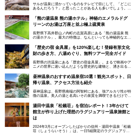
サルが温泉に浸かっているのをテレビで目にして、「どこに
あるんだろう？」と思ったことがある人も多いでしょう。
この微笑ましい光景は、長野県にある「地獄谷野猿公苑」で
「熊の湯温泉 熊の湯ホテル」神秘のエメラルドグ
見られるもので、野生のサルが雪景色の中で温泉に浸かる姿
リーンのお湯は万座と並ぶ極上硫黄泉
を間近で観察できます。
長野県下高井郡山ノ内町の志賀高原にある「熊の湯温泉 熊
本記事では、地獄谷野猿公苑の魅力や見どころ、サルと温泉
の湯ホテル」。最大の特徴は、なんといっても神秘的なエメ
との関係性、地獄谷周辺の観光スポットについて紹介しま
ラルドグリーンのお湯。この美しいお湯に魅了され、何度も
す。サルを観察した後にほっこりと浸かれる温泉も紹介する
リピートするファンも多い温泉です。冬はスキーと一緒に楽
ので、野生のサルを観察する貴重な自然体験と温泉をあわせ
「歴史の宿 金具屋」を120%楽しむ！登録有形文化
しみたい極上の温泉を紹介します。
て楽しみたい人は、ぜひ参考にしてください。
財の歩き方、八湯めぐり、無料ツアー完全ガイド
長野県の渋温泉にある「歴史の宿金具屋」。まるで映画やア
ニメの世界に迷い込んだような歴史的な建物と、湧き出る温
泉の恵みが魅力のお宿です。せっかく泊まるなら、その魅力
を隅々まで楽しみたいですよね。この記事では、金具屋での
昼神温泉のおすすめ温泉宿10選！観光スポット、日
滞在を最高の思い出にするための「楽しみ方」を徹底的にご
帰り温泉、アクセス方法も紹介
紹介します！
昼神温泉は、長野県南端の阿智村にある、強アルカリ性が特
徴の温泉。美人の湯と名高いその泉質を満喫できるだけでな
く、日本一の星空鑑賞ができる注目の温泉地です。
昼神温泉では、朝市などの観光スポットや、信州名物のおや
湯田中温泉「松籟荘」を宿泊レポート！3年かけて
きを楽しめるグルメスポットなど、観光を楽しむにはぴった
館主が作り上げた理想のラグジュアリー温泉旅館と
りの場所が豊富にあります。
この記事では、昼神温泉での滞在を充実させる宿泊施設や日
は
帰り温泉、見どころ満載の観光・グルメスポットに加え、ア
クセス方法も順に紹介します。
2024年3月にオープンしたばかりの信州・湯田中温泉「松籟
荘（しょうらいそう）」は、一日5組限定のラグジュアリー
温泉旅館。全室が源泉掛け流しの露天風呂、庭園付きで、プ