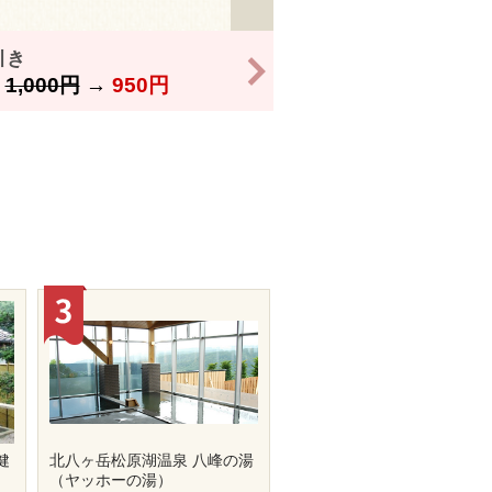
引き
>
】
1,000円
→
950円
健
北八ヶ岳松原湖温泉 八峰の湯
（ヤッホーの湯）