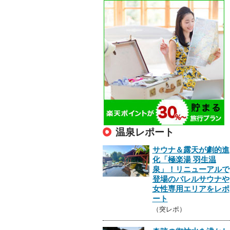
温泉レポート
サウナ＆露天が劇的進
化「極楽湯 羽生温
泉」！リニューアルで
登場のバレルサウナや
女性専用エリアをレポ
ート
（突レポ）