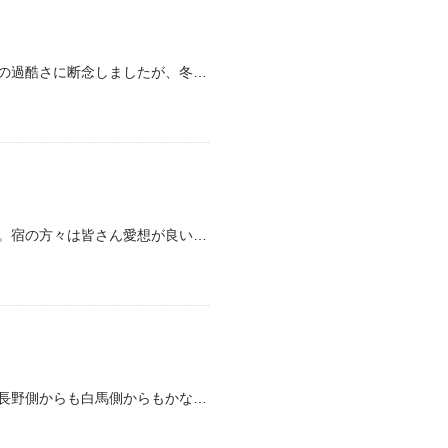
先シーズン、八方の帰りに寄ろうとして道の過酷さに断念しましたが、冬は引き返して正解でした。夏は楽しく走って来れます。 露天風呂は一つだけなので、偶数日と奇数日で男女分けし…
何と言っても、宿泊料金の安さが魅力です。宿の方々は皆さん愛想が良いし、部屋のトイレの蓋まで愛想良くお辞儀してくれます。 正真正銘山深き里なのに、マグロやイカの刺身、焼鮭…
国道４０６号線からすぐにあるとはいえ、長野側からも白馬側からもかなりのワイディングロードを覚悟しないとたどり着けません。それだけに、このあたりは自然が豊かです。鬼無里の湯…