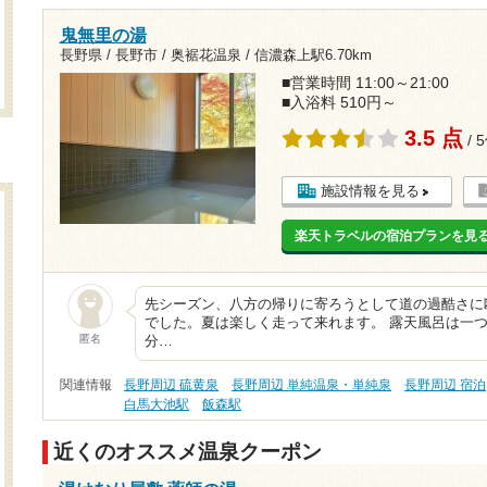
鬼無里の湯
長野県 / 長野市 / 奥裾花温泉 /
信濃森上駅6.70km
■営業時間 11:00～21:00
■入浴料 510円～
3.5 点
/ 
施設情報を見る
楽天トラベルの宿泊プランを見
先シーズン、八方の帰りに寄ろうとして道の過酷さに
でした。夏は楽しく走って来れます。 露天風呂は一
匿名
分…
関連情報
長野周辺 硫黄泉
長野周辺 単純温泉・単純泉
長野周辺 宿泊
白馬大池駅
飯森駅
近くのオススメ温泉クーポン