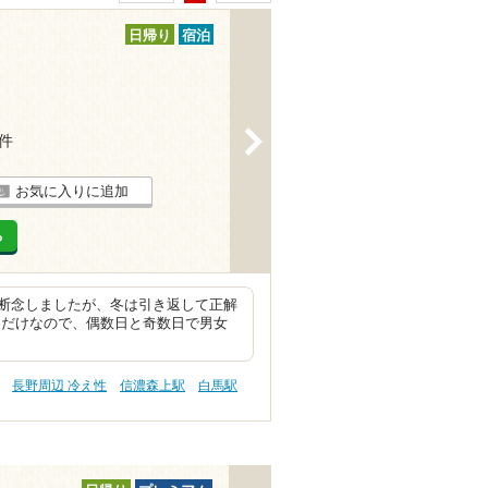
日帰り
宿泊
>
5件
お気に入りに追加
る
断念しましたが、冬は引き返して正解
つだけなので、偶数日と奇数日で男女
長野周辺 冷え性
信濃森上駅
白馬駅