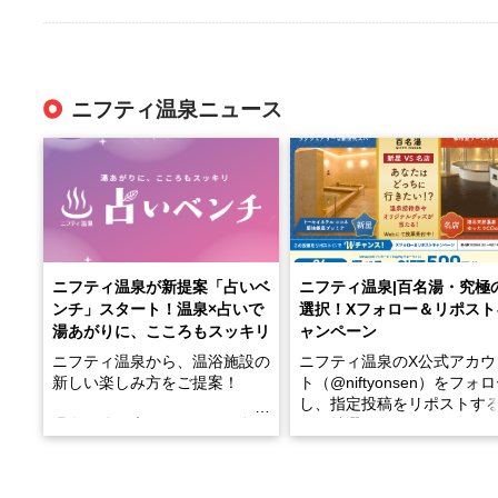
ニフティ温泉ニュース
ニフティ温泉が新提案「占いベ
ニフティ温泉|百名湯・究極
ンチ」スタート！温泉×占いで
選択！Xフォロー＆リポスト
湯あがりに、こころもスッキリ
ャンペーン
ニフティ温泉から、温浴施設の
ニフティ温泉のX公式アカウ
新しい楽しみ方をご提案！
ト（@niftyonsen）をフォ
し、指定投稿をリポストす
温泉で体を癒したあとに、占い
と、抽選で各回26（ふろ）
でこころもスッキリ──そんな
様（合計260名様）に選べる
新体験が楽しめる「占いベン
GIFT500円分をプレゼント
チ」を展開中♨
たします。