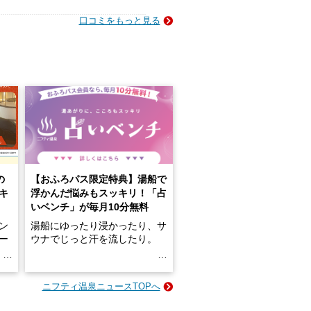
口コミをもっと見る
の
【おふろパス限定特典】湯船で
キ
浮かんだ悩みもスッキリ！「占
いベンチ」が毎月10分無料
ン
湯船にゆったり浸かったり、サ
ロー
ウナでじっと汗を流したり。
る
名
e-
ニフティ温泉ニュースTOPへ
い
そんな「一人でぼんやり過ごす
時間」、ふだん後回しにしてい