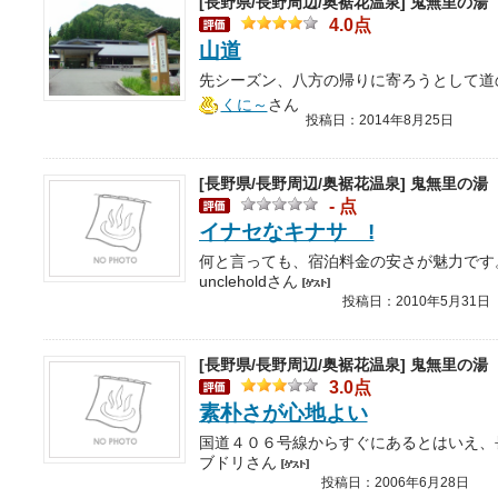
[長野県/長野周辺/奥裾花温泉]
鬼無里の湯
4.0点
山道
くに～
さん
投稿日：2014年8月25日
[長野県/長野周辺/奥裾花温泉]
鬼無里の湯
- 点
イナセなキナサ !
uncleholdさん
投稿日：2010年5月31日
[長野県/長野周辺/奥裾花温泉]
鬼無里の湯
3.0点
素朴さが心地よい
ブドリさん
投稿日：2006年6月28日