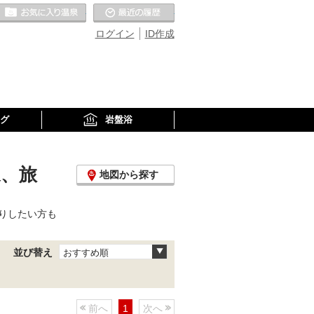
お気に入りの温泉
最近の履歴
ログイン
ID作成
グ
岩盤浴
泉、旅
地図から探す
りしたい方も
並び替え
おすすめ順
前へ
1
次へ