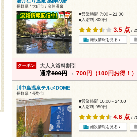
湯けむり屋敷 薬師の湯
長野県 / 大町市 / 金熊温泉
■営業時間 7:00～21:00
■入浴料 800円
3.5 点
/ 
施設情報を見る
大人入浴料割引
クーポン
通常
800円
→
700円（100円お得！）
川中島温泉テルメDOME
長野県 / 長野市
■営業時間 10:00～24:00
■入浴料 950円
4.6 点
/ 
施設情報を見る