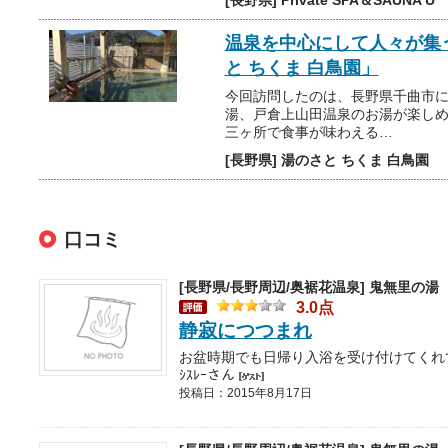
[長野県] Private SPA＆SAUNA U
温泉を中心にして人々が集
と ちくま 白鳥園」
今回訪問したのは、長野県千曲市にあ
湯、戸倉上山田温泉のお湯が楽し
三ヶ所で食事が味わえる…
[長野県] 湯のさと ちくま 白鳥園
口コミ
[長野県/長野周辺/奥裾花温泉]
鬼無里の湯
3.0点
静寂につつまれ
ｼｽﾚｰさん
投稿日：2015年8月17日