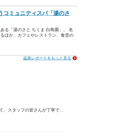
うコミュニティスパ「湯のさ
る「湯のさと ちくま 白鳥園」。 名
めるほか、カフェやレストラン、食堂の
温泉レポートをもっと見る
お盆時期でも日帰り入浴を受け付けてくれて、スタッフの皆さんが丁寧でとても感じが良かったです。 肝心の温泉は、鉱泉のために加温とのことで、夏場は害虫が出るとのことから露天…