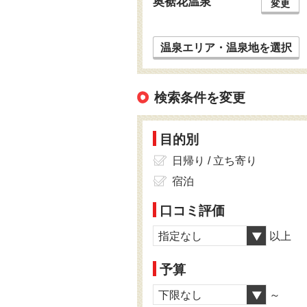
奥裾花温泉
変更
温泉エリア・温泉地を選択
検索条件を変更
目的別
日帰り / 立ち寄り
宿泊
口コミ評価
指定なし
以上
予算
下限なし
～