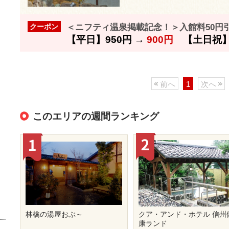
＜ニフティ温泉掲載記念！＞入館料50円
クーポン
【平日】
950円
→
900円
【土日祝
前へ
1
次へ
このエリアの週間ランキング
林檎の湯屋おぶ～
クア・アンド・ホテル 信州
康ランド