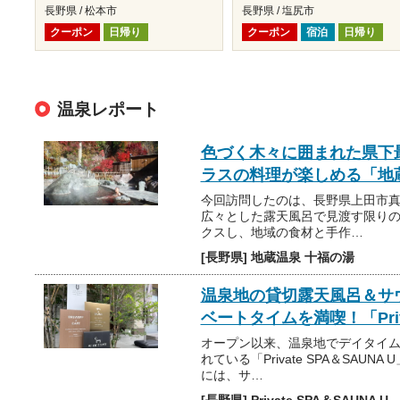
長野県 / 松本市
長野県 / 塩尻市
クーポン
日帰り
クーポン
宿泊
日帰り
温泉レポート
色づく木々に囲まれた県下
ラスの料理が楽しめる「地
今回訪問したのは、長野県上田市真
広々とした露天風呂で見渡す限り
クスし、地域の食材と手作…
[長野県] 地蔵温泉 十福の湯
温泉地の貸切露天風呂＆サ
ベートタイムを満喫！「Priva
オープン以来、温泉地でデイタイ
れている「Private SPA＆SAU
には、サ…