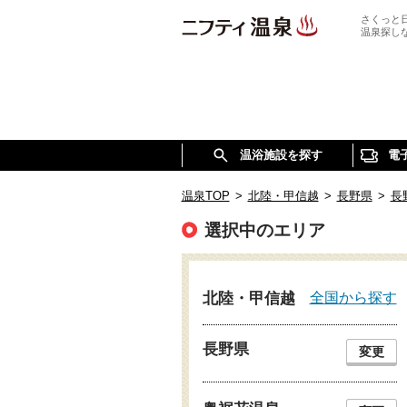
さくっと
温泉探し
温浴施設を探す
電
温泉TOP
>
北陸・甲信越
>
長野県
>
長
選択中のエリア
全国から探す
北陸・甲信越
長野県
変更