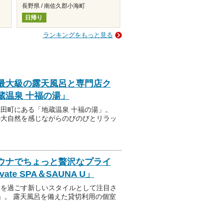
長野県 / 南佐久郡小海町
日帰り
ランキングをもっと見る
最大級の露天風呂と専門店ク
蔵温泉 十福の湯」
田町にある「地蔵温泉 十福の湯」。
の大自然を感じながらのびのびとリラッ
ウナでちょっと贅沢なプライ
te SPA＆SAUNA U」
ムを過ごす新しいスタイルとして注目さ
NA U」。 露天風呂を備えた貸切利用の個室