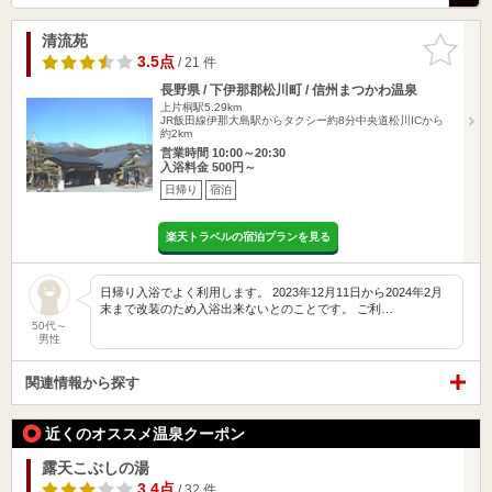
清流苑
お気に入
りに追加
3.5点
/ 21 件
長野県 / 下伊那郡松川町 / 信州まつかわ温泉
上片桐駅5.29km
JR飯田線伊那大島駅からタクシー約8分中央道松川ICから
約2km
営業時間 10:00～20:30
入浴料金 500円～
日帰り
宿泊
楽天トラベルの宿泊プランを見る
日帰り入浴でよく利用します。 2023年12月11日から2024年2月
末まで改装のため入浴出来ないとのことです。 ご利…
50代～
男性
関連情報から探す
近くのオススメ温泉クーポン
露天こぶしの湯
3.4点
/ 32 件