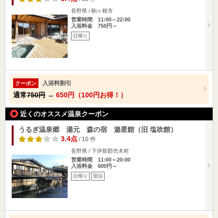
長野県 / 駒ヶ根市
営業時間 11:00～22:00
入浴料金 750円～
日帰り
入浴料割引
クーポン
通常
750円
→
650円（100円お得！）
近くのオススメ温泉クーポン
うるぎ温泉郷 湯元 森の宿 遊星館（旧 塩吹館）
3.4点
/ 10 件
長野県 / 下伊那郡売木村
営業時間 11:00～20:00
入浴料金 600円～
日帰り
宿泊