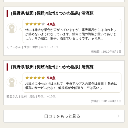
[長野県/飯田 (長野)/信州まつかわ温泉] 清流苑
4.0点
外には雄大な景色が広がっていますが、露天風呂からは山の上し
か望めないようになっています。館内に熊の剥製が置いてありま
した。その脇に、熊手。洒落ているようです。 ph8.8…
くに～さん
| 性別：男性 | 年代：～10代
投稿日：2019年8月6日
[長野県/飯田 (長野)/信州まつかわ温泉] 清流苑
5.0点
お風呂にゆったりは入れて 中央アルプスの景色は最高！ 景色は
最高のサービスだな♪ 解放感が全然違う 空は高いし
匿名さん
| 性別：男性 | 年代：～10代
投稿日：2019年3月6日
口コミをもっと見る