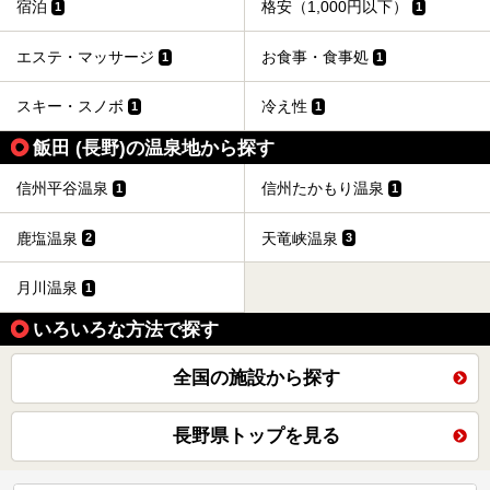
宿泊
格安（1,000円以下）
1
1
エステ・マッサージ
お食事・食事処
1
1
スキー・スノボ
冷え性
1
1
飯田 (長野)の温泉地から探す
信州平谷温泉
信州たかもり温泉
1
1
鹿塩温泉
天竜峡温泉
2
3
月川温泉
1
いろいろな方法で探す
全国の施設から探す
長野県トップを見る