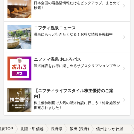
日本全国の岩盤浴情報だけをピックアップ。まとめて
検索！
ニフティ温泉ニュース
温泉にもっと行きたくなる！お得な情報を掲載中
ニフティ温泉 おふろパス
温浴施設をお得に楽しめるサブスクリプションプラン
【ニフティライフスタイル株主優待のご案
内】
株主優待制度で人気の温浴施設に行こう！対象施設が
拡充されました！
温泉TOP
北陸・甲信越
長野県
飯田 (長野)
信州まつかわ温泉の日帰り温泉、旅館、ホテルおすすめ