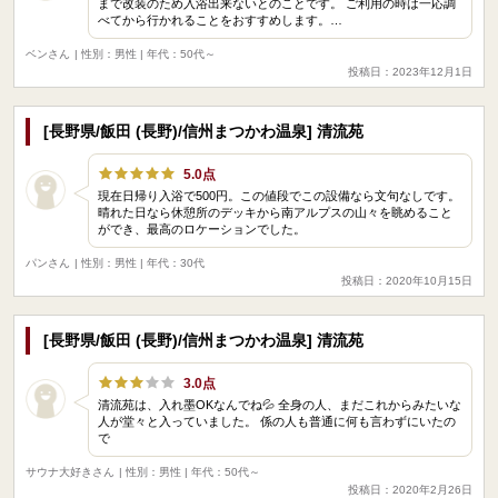
まで改装のため入浴出来ないとのことです。 ご利用の時は一応調
べてから行かれることをおすすめします。…
ベンさん
| 性別：男性 | 年代：50代～
投稿日：2023年12月1日
[長野県/飯田 (長野)/信州まつかわ温泉] 清流苑
5.0点
現在日帰り入浴で500円。この値段でこの設備なら文句なしです。
晴れた日なら休憩所のデッキから南アルプスの山々を眺めること
ができ、最高のロケーションでした。
パンさん
| 性別：男性 | 年代：30代
投稿日：2020年10月15日
[長野県/飯田 (長野)/信州まつかわ温泉] 清流苑
3.0点
清流苑は、入れ墨OKなんでね💦 全身の人、まだこれからみたいな
人が堂々と入っていました。 係の人も普通に何も言わずにいたの
で
サウナ大好きさん
| 性別：男性 | 年代：50代～
投稿日：2020年2月26日