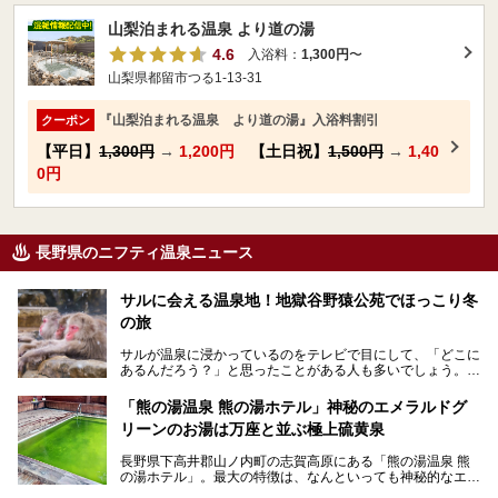
山梨泊まれる温泉 より道の湯
4.6
入浴料：
1,300円
〜
山梨県都留市つる1-13-31
『山梨泊まれる温泉 より道の湯』入浴料割引
クーポン
【平日】
1,300円
→
1,200円
【土日祝】
1,500円
→
1,40
0円
長野県のニフティ温泉ニュース
サルに会える温泉地！地獄谷野猿公苑でほっこり冬
の旅
サルが温泉に浸かっているのをテレビで目にして、「どこに
あるんだろう？」と思ったことがある人も多いでしょう。
この微笑ましい光景は、長野県にある「地獄谷野猿公苑」で
「熊の湯温泉 熊の湯ホテル」神秘のエメラルドグ
見られるもので、野生のサルが雪景色の中で温泉に浸かる姿
リーンのお湯は万座と並ぶ極上硫黄泉
を間近で観察できます。
長野県下高井郡山ノ内町の志賀高原にある「熊の湯温泉 熊
本記事では、地獄谷野猿公苑の魅力や見どころ、サルと温泉
の湯ホテル」。最大の特徴は、なんといっても神秘的なエメ
との関係性、地獄谷周辺の観光スポットについて紹介しま
ラルドグリーンのお湯。この美しいお湯に魅了され、何度も
す。サルを観察した後にほっこりと浸かれる温泉も紹介する