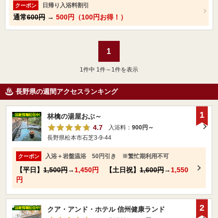
日帰り入浴料割引
クーポン
通常
600円
→
500円（100円お得！）
1
1
件中 1件～1件を表示
長野県の週間アクセスランキング
1
林檎の湯屋おぶ～
4.7
入浴料：
900円～
長野県松本市石芝3-9-44
入浴＋岩盤温浴 50円引き ※繁忙期利用不可
クーポン
【平日】
1,500円
→
1,450円
【土日祝】
1,600円
→
1,550
円
2
クア・アンド・ホテル 信州健康ランド