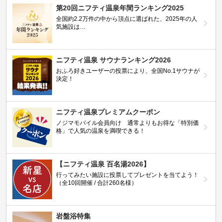
第20回ニフティ温泉年間ランキング2025
全国約2.2万件の中から頂点に選ばれた、2025年の人
気施設は…
ニフティ温泉 サウナランキング2026
おふろ好きユーザーの投票により、全国No.1サウナが
決定！
ニフティ温泉プレミアムクーポン
ノジマモバイル会員向け 通常よりもお得な「特別価
格」で人気の温泉を満喫できる！
【ニフティ温泉 百名湯2026】
行ってみたい施設に投票してプレゼントを当てよう！
（全10回開催 / 合計260名様）
岩盤浴特集