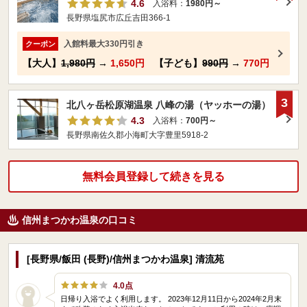
4.6
入浴料：
1980円～
長野県塩尻市広丘吉田366-1
入館料最大330円引き
クーポン
【大人】
1,980円
→
1,650円
【子ども】
990円
→
770円
3
北八ヶ岳松原湖温泉 八峰の湯（ヤッホーの湯）
4.3
入浴料：
700円～
長野県南佐久郡小海町大字豊里5918-2
無料会員登録して続きを見る
信州まつかわ温泉の口コミ
[長野県/飯田 (長野)/信州まつかわ温泉] 清流苑
4.0点
日帰り入浴でよく利用します。 2023年12月11日から2024年2月末