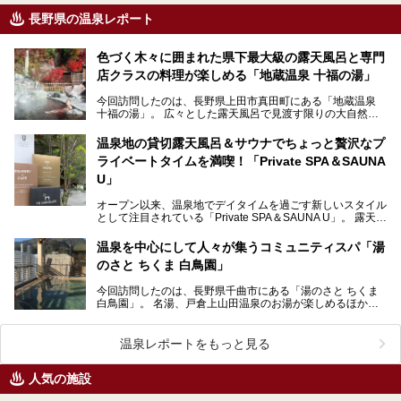
長野県の温泉レポート
色づく木々に囲まれた県下最大級の露天風呂と専門
店クラスの料理が楽しめる「地蔵温泉 十福の湯」
今回訪問したのは、長野県上田市真田町にある「地蔵温泉
十福の湯」。 広々とした露天風呂で見渡す限りの大自然を
感じながらのびのびとリラックスし、地域の食材と手作…
温泉地の貸切露天風呂＆サウナでちょっと贅沢なプ
ライベートタイムを満喫！「Private SPA＆SAUNA
U」
オープン以来、温泉地でデイタイムを過ごす新しいスタイル
として注目されている「Private SPA＆SAUNA U」。 露天風
呂を備えた貸切利用の個室には、サ…
温泉を中心にして人々が集うコミュニティスパ「湯
のさと ちくま 白鳥園」
今回訪問したのは、長野県千曲市にある「湯のさと ちくま
白鳥園」。 名湯、戸倉上山田温泉のお湯が楽しめるほか、
カフェやレストラン、食堂の三ヶ所で食事が味わえる…
温泉レポートをもっと見る
人気の施設