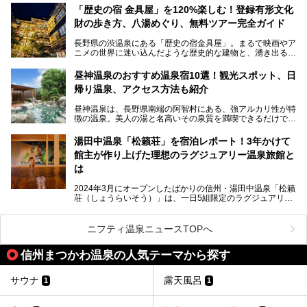
リピートするファンも多い温泉です。冬はスキーと一緒に楽
ので、野生のサルを観察する貴重な自然体験と温泉をあわせ
「歴史の宿 金具屋」を120%楽しむ！登録有形文化
しみたい極上の温泉を紹介します。
て楽しみたい人は、ぜひ参考にしてください。
財の歩き方、八湯めぐり、無料ツアー完全ガイド
長野県の渋温泉にある「歴史の宿金具屋」。まるで映画やア
ニメの世界に迷い込んだような歴史的な建物と、湧き出る温
泉の恵みが魅力のお宿です。せっかく泊まるなら、その魅力
を隅々まで楽しみたいですよね。この記事では、金具屋での
昼神温泉のおすすめ温泉宿10選！観光スポット、日
滞在を最高の思い出にするための「楽しみ方」を徹底的にご
帰り温泉、アクセス方法も紹介
紹介します！
昼神温泉は、長野県南端の阿智村にある、強アルカリ性が特
徴の温泉。美人の湯と名高いその泉質を満喫できるだけでな
く、日本一の星空鑑賞ができる注目の温泉地です。
昼神温泉では、朝市などの観光スポットや、信州名物のおや
湯田中温泉「松籟荘」を宿泊レポート！3年かけて
きを楽しめるグルメスポットなど、観光を楽しむにはぴった
館主が作り上げた理想のラグジュアリー温泉旅館と
りの場所が豊富にあります。
この記事では、昼神温泉での滞在を充実させる宿泊施設や日
は
帰り温泉、見どころ満載の観光・グルメスポットに加え、ア
クセス方法も順に紹介します。
2024年3月にオープンしたばかりの信州・湯田中温泉「松籟
荘（しょうらいそう）」は、一日5組限定のラグジュアリー
温泉旅館。全室が源泉掛け流しの露天風呂、庭園付きで、プ
ライベートに楽しめる非日常感が味わえます。また宿泊者は
道向かいの「よろづや」の大浴場「桃山風呂」や共同浴場の
ニフティ温泉ニュースTOPへ
「湯田中大湯」も利用ができます。
信州まつかわ温泉の人気テーマから探す
極上のお湯に浸り上質なお料理に舌鼓、特別な日に泊まりた
い湯田中温泉「松籟荘」を、実際に宿泊した目線で紹介しま
す。
サウナ
露天風呂
1
1