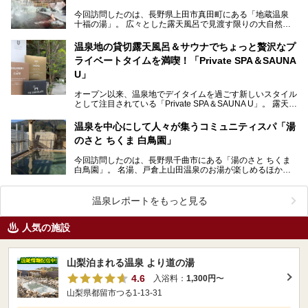
今回訪問したのは、長野県上田市真田町にある「地蔵温泉
十福の湯」。 広々とした露天風呂で見渡す限りの大自然を
感じながらのびのびとリラックスし、地域の食材と手作…
温泉地の貸切露天風呂＆サウナでちょっと贅沢なプ
ライベートタイムを満喫！「Private SPA＆SAUNA
U」
オープン以来、温泉地でデイタイムを過ごす新しいスタイル
として注目されている「Private SPA＆SAUNA U」。 露天風
呂を備えた貸切利用の個室には、サ…
温泉を中心にして人々が集うコミュニティスパ「湯
のさと ちくま 白鳥園」
今回訪問したのは、長野県千曲市にある「湯のさと ちくま
白鳥園」。 名湯、戸倉上山田温泉のお湯が楽しめるほか、
カフェやレストラン、食堂の三ヶ所で食事が味わえる…
温泉レポートをもっと見る
人気の施設
山梨泊まれる温泉 より道の湯
4.6
入浴料：
1,300円
〜
山梨県都留市つる1-13-31