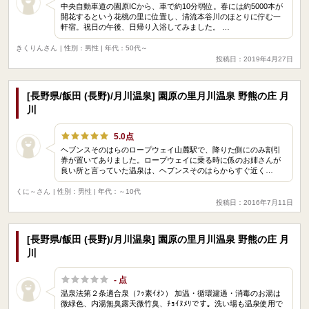
中央自動車道の園原ICから、車で約10分弱位。春には約5000本が
開花するという花桃の里に位置し、清流本谷川のほとりに佇む一
軒宿。祝日の午後、日帰り入浴してみました。 …
きくりんさん
| 性別：男性 | 年代：50代～
投稿日：2019年4月27日
[長野県/飯田 (長野)/月川温泉] 園原の里月川温泉 野熊の庄 月
川
5.0点
ヘブンスそのはらのロープウェイ山麓駅で、降りた側にのみ割引
券が置いてありました。ロープウェイに乗る時に係のお姉さんが
良い所と言っていた温泉は、ヘブンスそのはらからすぐ近く…
くに～さん
| 性別：男性 | 年代：～10代
投稿日：2016年7月11日
[長野県/飯田 (長野)/月川温泉] 園原の里月川温泉 野熊の庄 月
川
- 点
温泉法第２条適合泉（ﾌｯ素ｲｵﾝ） 加温・循環濾過・消毒のお湯は
微緑色、内湯無臭露天微竹臭、ﾁｮｲﾇﾒﾘです。洗い場も温泉使用で