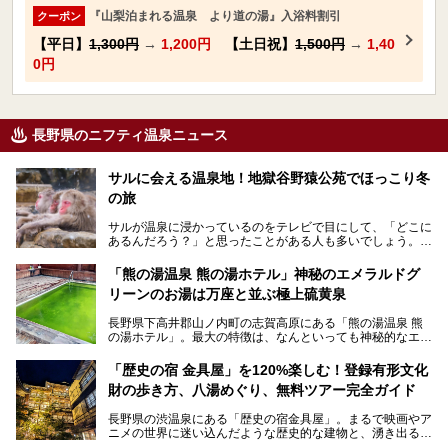
『山梨泊まれる温泉 より道の湯』入浴料割引
クーポン
【平日】
1,300円
→
1,200円
【土日祝】
1,500円
→
1,40
0円
長野県のニフティ温泉ニュース
サルに会える温泉地！地獄谷野猿公苑でほっこり冬
の旅
サルが温泉に浸かっているのをテレビで目にして、「どこに
あるんだろう？」と思ったことがある人も多いでしょう。
この微笑ましい光景は、長野県にある「地獄谷野猿公苑」で
「熊の湯温泉 熊の湯ホテル」神秘のエメラルドグ
見られるもので、野生のサルが雪景色の中で温泉に浸かる姿
リーンのお湯は万座と並ぶ極上硫黄泉
を間近で観察できます。
長野県下高井郡山ノ内町の志賀高原にある「熊の湯温泉 熊
本記事では、地獄谷野猿公苑の魅力や見どころ、サルと温泉
の湯ホテル」。最大の特徴は、なんといっても神秘的なエメ
との関係性、地獄谷周辺の観光スポットについて紹介しま
ラルドグリーンのお湯。この美しいお湯に魅了され、何度も
す。サルを観察した後にほっこりと浸かれる温泉も紹介する
リピートするファンも多い温泉です。冬はスキーと一緒に楽
ので、野生のサルを観察する貴重な自然体験と温泉をあわせ
「歴史の宿 金具屋」を120%楽しむ！登録有形文化
しみたい極上の温泉を紹介します。
て楽しみたい人は、ぜひ参考にしてください。
財の歩き方、八湯めぐり、無料ツアー完全ガイド
長野県の渋温泉にある「歴史の宿金具屋」。まるで映画やア
ニメの世界に迷い込んだような歴史的な建物と、湧き出る温
泉の恵みが魅力のお宿です。せっかく泊まるなら、その魅力