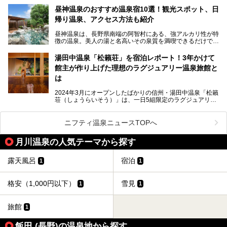
を隅々まで楽しみたいですよね。この記事では、金具屋での
昼神温泉のおすすめ温泉宿10選！観光スポット、日
滞在を最高の思い出にするための「楽しみ方」を徹底的にご
帰り温泉、アクセス方法も紹介
紹介します！
昼神温泉は、長野県南端の阿智村にある、強アルカリ性が特
徴の温泉。美人の湯と名高いその泉質を満喫できるだけでな
く、日本一の星空鑑賞ができる注目の温泉地です。
昼神温泉では、朝市などの観光スポットや、信州名物のおや
湯田中温泉「松籟荘」を宿泊レポート！3年かけて
きを楽しめるグルメスポットなど、観光を楽しむにはぴった
館主が作り上げた理想のラグジュアリー温泉旅館と
りの場所が豊富にあります。
この記事では、昼神温泉での滞在を充実させる宿泊施設や日
は
帰り温泉、見どころ満載の観光・グルメスポットに加え、ア
クセス方法も順に紹介します。
2024年3月にオープンしたばかりの信州・湯田中温泉「松籟
荘（しょうらいそう）」は、一日5組限定のラグジュアリー
温泉旅館。全室が源泉掛け流しの露天風呂、庭園付きで、プ
ライベートに楽しめる非日常感が味わえます。また宿泊者は
道向かいの「よろづや」の大浴場「桃山風呂」や共同浴場の
ニフティ温泉ニュースTOPへ
「湯田中大湯」も利用ができます。
月川温泉の人気テーマから探す
極上のお湯に浸り上質なお料理に舌鼓、特別な日に泊まりた
い湯田中温泉「松籟荘」を、実際に宿泊した目線で紹介しま
す。
露天風呂
宿泊
1
1
格安（1,000円以下）
雪見
1
1
旅館
1
飯田 (長野)の温泉地から探す