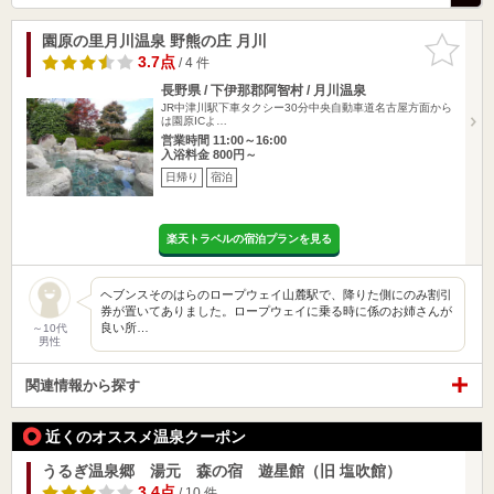
園原の里月川温泉 野熊の庄 月川
お気に入
りに追加
3.7点
/ 4 件
長野県 / 下伊那郡阿智村 / 月川温泉
JR中津川駅下車タクシー30分中央自動車道名古屋方面から
は園原ICよ…
営業時間 11:00～16:00
入浴料金 800円～
日帰り
宿泊
楽天トラベルの宿泊プランを見る
ヘブンスそのはらのロープウェイ山麓駅で、降りた側にのみ割引
券が置いてありました。ロープウェイに乗る時に係のお姉さんが
良い所…
～10代
男性
関連情報から探す
近くのオススメ温泉クーポン
うるぎ温泉郷 湯元 森の宿 遊星館（旧 塩吹館）
3.4点
/ 10 件