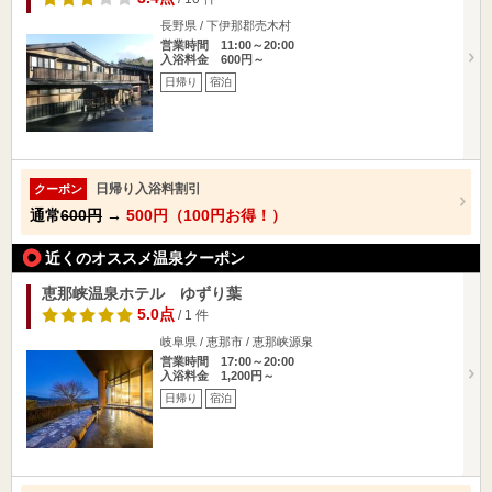
長野県 / 下伊那郡売木村
営業時間 11:00～20:00
入浴料金 600円～
日帰り
宿泊
日帰り入浴料割引
クーポン
通常
600円
→
500円（100円お得！）
近くのオススメ温泉クーポン
恵那峡温泉ホテル ゆずり葉
5.0点
/ 1 件
岐阜県 / 恵那市 / 恵那峡源泉
営業時間 17:00～20:00
入浴料金 1,200円～
日帰り
宿泊