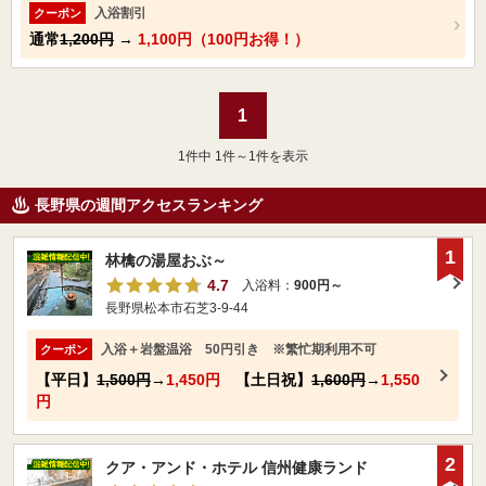
入浴割引
クーポン
通常
1,200円
→
1,100円（100円お得！）
1
1
件中 1件～1件を表示
長野県の週間アクセスランキング
1
林檎の湯屋おぶ～
4.7
入浴料：
900円～
長野県松本市石芝3-9-44
入浴＋岩盤温浴 50円引き ※繁忙期利用不可
クーポン
【平日】
1,500円
→
1,450円
【土日祝】
1,600円
→
1,550
円
2
クア・アンド・ホテル 信州健康ランド