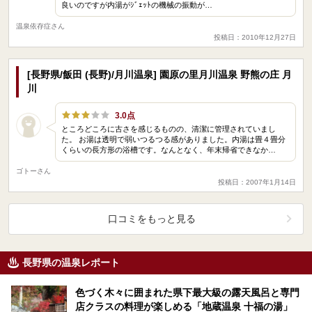
良いのですが内湯がｼﾞｪｯﾄの機械の振動が…
温泉依存症さん
投稿日：2010年12月27日
[長野県/飯田 (長野)/月川温泉] 園原の里月川温泉 野熊の庄 月
川
3.0点
ところどころに古さを感じるものの、清潔に管理されていまし
た。 お湯は透明で弱いつるつる感がありました。内湯は畳４畳分
くらいの長方形の浴槽です。なんとなく、年末帰省できなか…
ゴトーさん
投稿日：2007年1月14日
口コミをもっと見る
長野県の温泉レポート
色づく木々に囲まれた県下最大級の露天風呂と専門
店クラスの料理が楽しめる「地蔵温泉 十福の湯」