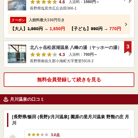
4.6
入浴料：
1980円～
長野県塩尻市広丘吉田366-1
入館料最大330円引き
クーポン
【大人】
1,980円
→
1,650円
【子ども】
990円
→
770円
3
北八ヶ岳松原湖温泉 八峰の湯（ヤッホーの湯）
4.3
入浴料：
700円～
長野県南佐久郡小海町大字豊里5918-2
無料会員登録して続きを見る
月川温泉の口コミ
[長野県/飯田 (長野)/月川温泉] 園原の里月川温泉 野熊の庄 月
川
3.0点