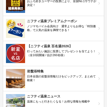
おふろ好きユーザーの投票により、全国No.1サウナが
決定！
ニフティ温泉プレミアムクーポン
ノジマモバイル会員向け 通常よりもお得な「特別価
格」で人気の温泉を満喫できる！
【ニフティ温泉 百名湯2026】
行ってみたい施設に投票してプレゼントを当てよう！
（全10回開催 / 合計260名様）
岩盤浴特集
日本全国の岩盤浴情報だけをピックアップ。まとめて
検索！
ニフティ温泉ニュース
温泉にもっと行きたくなる！お得な情報を掲載中