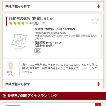
関連情報から探す
旅館 灰沢鉱泉（閉館しました）
お気に入
りに追加
4.0点
/ 8 件
長野県 / 木曽郡上松町 / 灰沢鉱泉
須原駅7.60km
上松駅2.70km
JR中央本線上松駅からタクシーで15分長野自動車道塩尻IC
から50k…
営業時間 10:00～15:00
入浴料金 500円～
宿泊
以前……二十数年前にバイクでおじゃましました。とにかく落ち
着いた雰囲気で、従業員の皆さんがとても親切で……ツーリング
で行っ…
50代～
男性
関連情報から探す
長野県の週間アクセスランキング