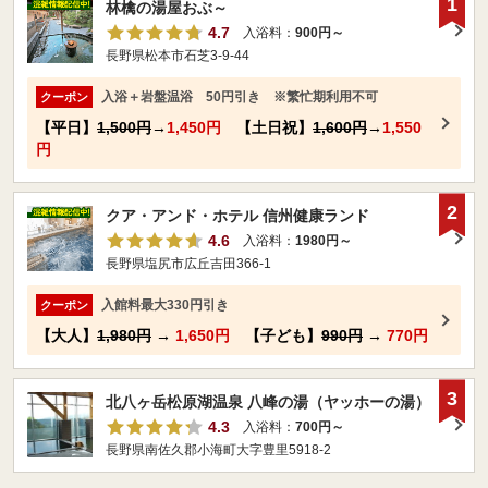
1
林檎の湯屋おぶ～
4.7
入浴料：
900円～
長野県松本市石芝3-9-44
入浴＋岩盤温浴 50円引き ※繁忙期利用不可
クーポン
【平日】
1,500円
→
1,450円
【土日祝】
1,600円
→
1,550
円
2
クア・アンド・ホテル 信州健康ランド
4.6
入浴料：
1980円～
長野県塩尻市広丘吉田366-1
入館料最大330円引き
クーポン
【大人】
1,980円
→
1,650円
【子ども】
990円
→
770円
3
北八ヶ岳松原湖温泉 八峰の湯（ヤッホーの湯）
4.3
入浴料：
700円～
長野県南佐久郡小海町大字豊里5918-2