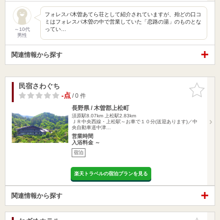
フォレスパ木曽あてら荘として紹介されていますが、殆どの口コ
ミはフォレスパ木曽の中で営業していた「恋路の湯」のものとな
ってい…
～10代
男性
関連情報から探す
民宿さわぐち
お気に入
りに追加
-点
/ 0 件
長野県 / 木曽郡上松町
須原駅8.07km
上松駅2.83km
ＪＲ中央西線・上松駅～お車で１０分(送迎あります)／中
央自動車道中津…
営業時間
入浴料金 ～
宿泊
楽天トラベルの宿泊プランを見る
関連情報から探す