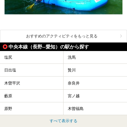
おすすめのアクティビティをもっと見る
中央本線（長野--愛知）の駅から探す
塩尻
洗馬
日出塩
贄川
木曽平沢
奈良井
藪原
宮ノ越
原野
木曽福島
すべて表示する