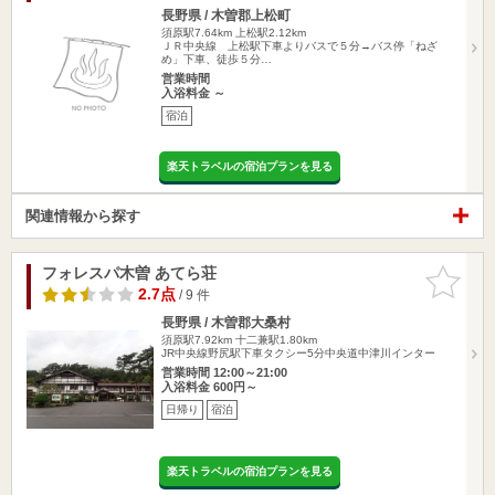
長野県 / 木曽郡上松町
須原駅7.64km
上松駅2.12km
ＪＲ中央線 上松駅下車よりバスで５分→バス停「ねざ
め」下車、徒歩５分…
営業時間
入浴料金 ～
宿泊
楽天トラベルの宿泊プランを見る
関連情報から探す
フォレスパ木曽 あてら荘
お気に入
りに追加
2.7点
/ 9 件
長野県 / 木曽郡大桑村
須原駅7.92km
十二兼駅1.80km
JR中央線野尻駅下車タクシー5分中央道中津川インター
営業時間 12:00～21:00
入浴料金 600円～
日帰り
宿泊
楽天トラベルの宿泊プランを見る