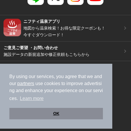
ニフティ温泉アプリ
地図から温泉検索！お得な限定クーポンも！
今すぐダウンロード！
ご意見ご要望 ・お問い合わせ
施設データの新規追加や修正依頼もこちらから
スマートフォン
/
PC
加盟店募集（資料請求）
広告出稿のご案内
By using our services, you agree that we and
our
partners
use cookies to improve advertisi
利用規約
ライフスタイルMEMBERS+規約
ng and enhance your experience on our servi
特定商取引法に基づく表記
ヘルプ
採用情報
ces.
Learn more
運営会社
個人情報保護ポリシー
©NIFTY Lifestyle Co., Ltd.
OK