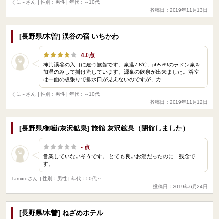
くに～さん
| 性別：男性 | 年代：～10代
投稿日：2019年11月13日
[長野県/木曽] 渓谷の宿 いちかわ
4.0点
柿其渓谷の入口に建つ旅館です。泉温7.6℃、ph5.69のラドン泉を
加温のみして掛け流しています。源泉の飲泉が出来ました。浴室
は一面の板張りで排水口が見えないのですが、カ…
くに～さん
| 性別：男性 | 年代：～10代
投稿日：2019年11月12日
[長野県/御嶽/灰沢鉱泉] 旅館 灰沢鉱泉（閉館しました）
- 点
営業していないそうです。 とても良いお湯だったのに、残念で
す。
Tamuroさん
| 性別：男性 | 年代：50代～
投稿日：2019年6月24日
[長野県/木曽] ねざめホテル