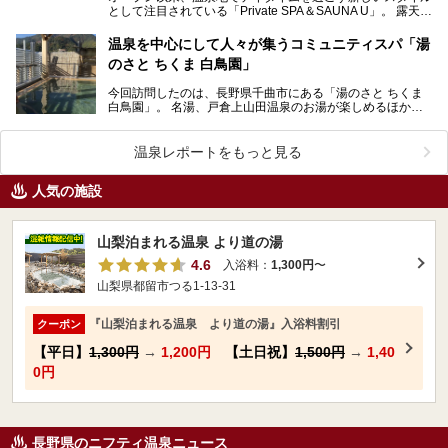
として注目されている「Private SPA＆SAUNA U」。 露天風
呂を備えた貸切利用の個室には、サ…
温泉を中心にして人々が集うコミュニティスパ「湯
のさと ちくま 白鳥園」
今回訪問したのは、長野県千曲市にある「湯のさと ちくま
白鳥園」。 名湯、戸倉上山田温泉のお湯が楽しめるほか、
カフェやレストラン、食堂の三ヶ所で食事が味わえる…
温泉レポートをもっと見る
人気の施設
山梨泊まれる温泉 より道の湯
4.6
入浴料：
1,300円
〜
山梨県都留市つる1-13-31
『山梨泊まれる温泉 より道の湯』入浴料割引
クーポン
【平日】
1,300円
→
1,200円
【土日祝】
1,500円
→
1,40
0円
長野県のニフティ温泉ニュース