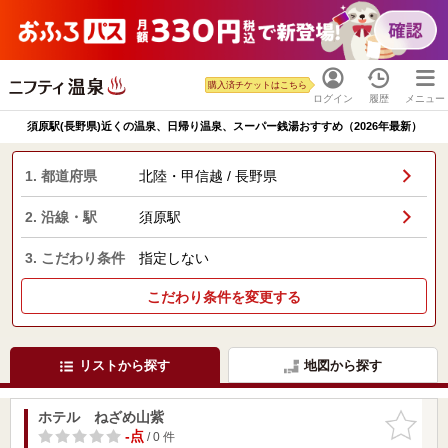
購入済チケットはこちら
ログイン
履歴
メニュー
須原駅(長野県)近くの温泉、日帰り温泉、スーパー銭湯おすすめ（2026年最新）
1. 都道府県
北陸・甲信越 / 長野県
2. 沿線・駅
須原駅
3. こだわり条件
指定しない
こだわり条件を変更する
リストから探す
地図から探す
ホテル ねざめ山紫
お気に入
りに追加
-点
/ 0 件