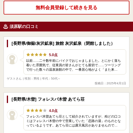
無料会員登録して続きを見る
須原駅の口コミ
[長野県/御嶽/灰沢鉱泉] 旅館 灰沢鉱泉（閉館しました）
5.0点
以前……二十数年前にバイクでおじゃましました。とにかく落ち
着いた雰囲気で、従業員の皆さんがとても親切で……ツーリング
で行った数々の温泉旅館の中で、一番居心地がよく「また来…
ゲストさん
| 性別：男性 | 年代：50代～
投稿日：2025年4月1日
[長野県/木曽] フォレスパ木曽 あてら荘
4.0点
フォレスパ木曽あてら荘として紹介されていますが、殆どの口コ
ミはフォレスパ木曽の中で営業していた「恋路の湯」のものとな
っているようです。あてら荘には露天風呂がありませんので…