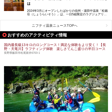
この記事では、昼神温泉での滞在を充実させる宿泊施設や日
は
帰り温泉、見どころ満載の観光・グルメスポットに加え、ア
クセス方法も順に紹介します。
2024年3月にオープンしたばかりの信州・湯田中温泉「松籟
荘（しょうらいそう）」は、一日5組限定のラグジュアリー
温泉旅館。全室が源泉掛け流しの露天風呂、庭園付きで、プ
ライベートに楽しめる非日常感が味わえます。また宿泊者は
道向かいの「よろづや」の大浴場「桃山風呂」や共同浴場の
ニフティ温泉ニュースTOPへ
「湯田中大湯」も利用ができます。
おすすめのアクティビティ情報
極上のお湯に浸り上質なお料理に舌鼓、特別な日に泊まりた
い湯田中温泉「松籟荘」を、実際に宿泊した目線で紹介しま
す。
国内最長級13キロのロングコース！満足な体験をより安く！【長
野・天竜川】ラフティング体験 楽しさてんこ盛りの半日コース
長野県飯田市松尾新井6703-1