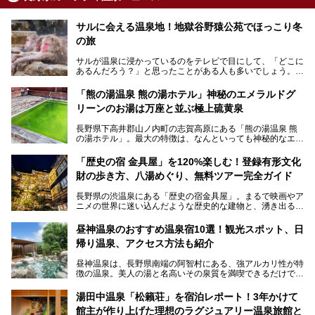
サルに会える温泉地！地獄谷野猿公苑でほっこり冬
の旅
サルが温泉に浸かっているのをテレビで目にして、「どこに
あるんだろう？」と思ったことがある人も多いでしょう。
この微笑ましい光景は、長野県にある「地獄谷野猿公苑」で
「熊の湯温泉 熊の湯ホテル」神秘のエメラルドグ
見られるもので、野生のサルが雪景色の中で温泉に浸かる姿
リーンのお湯は万座と並ぶ極上硫黄泉
を間近で観察できます。
長野県下高井郡山ノ内町の志賀高原にある「熊の湯温泉 熊
本記事では、地獄谷野猿公苑の魅力や見どころ、サルと温泉
の湯ホテル」。最大の特徴は、なんといっても神秘的なエメ
との関係性、地獄谷周辺の観光スポットについて紹介しま
ラルドグリーンのお湯。この美しいお湯に魅了され、何度も
す。サルを観察した後にほっこりと浸かれる温泉も紹介する
リピートするファンも多い温泉です。冬はスキーと一緒に楽
ので、野生のサルを観察する貴重な自然体験と温泉をあわせ
「歴史の宿 金具屋」を120%楽しむ！登録有形文化
しみたい極上の温泉を紹介します。
て楽しみたい人は、ぜひ参考にしてください。
財の歩き方、八湯めぐり、無料ツアー完全ガイド
長野県の渋温泉にある「歴史の宿金具屋」。まるで映画やア
ニメの世界に迷い込んだような歴史的な建物と、湧き出る温
泉の恵みが魅力のお宿です。せっかく泊まるなら、その魅力
を隅々まで楽しみたいですよね。この記事では、金具屋での
昼神温泉のおすすめ温泉宿10選！観光スポット、日
滞在を最高の思い出にするための「楽しみ方」を徹底的にご
帰り温泉、アクセス方法も紹介
紹介します！
昼神温泉は、長野県南端の阿智村にある、強アルカリ性が特
徴の温泉。美人の湯と名高いその泉質を満喫できるだけでな
く、日本一の星空鑑賞ができる注目の温泉地です。
昼神温泉では、朝市などの観光スポットや、信州名物のおや
湯田中温泉「松籟荘」を宿泊レポート！3年かけて
きを楽しめるグルメスポットなど、観光を楽しむにはぴった
館主が作り上げた理想のラグジュアリー温泉旅館と
りの場所が豊富にあります。