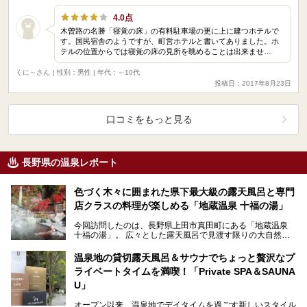
4.0点
木曽路の名勝「寝覚の床」の有料駐車場の更に上に建つホテルで
す。国民宿舎のようですが、町営ホテルと書いてありました。ホ
テルの位置からでは寝覚の床の見所を眺めることは出来ませ…
くに～さん
| 性別：男性 | 年代：～10代
投稿日：2017年8月23日
口コミをもっと見る
長野県の温泉レポート
色づく木々に囲まれた県下最大級の露天風呂と専門
店クラスの料理が楽しめる「地蔵温泉 十福の湯」
今回訪問したのは、長野県上田市真田町にある「地蔵温泉
十福の湯」。 広々とした露天風呂で見渡す限りの大自然を
感じながらのびのびとリラックスし、地域の食材と手作…
温泉地の貸切露天風呂＆サウナでちょっと贅沢なプ
ライベートタイムを満喫！「Private SPA＆SAUNA
U」
オープン以来、温泉地でデイタイムを過ごす新しいスタイル