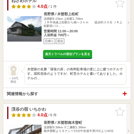
ねざめホテル
お気に入
りに追加
4.0点
/ 1 件
長野県 / 木曽郡上松町
須原駅8.15km
上松駅1.70km
ＪＲ中央線上松駅から南へ２ｋｍ 徒歩約３０分 ＪＲ上
松駅前バス、…
営業時間 11:00～20:00
入浴料金 700円～
日帰り
宿泊
楽天トラベルの宿泊プランを見る
木曽路の名勝「寝覚の床」の有料駐車場の更に上に建つホテルで
す。国民宿舎のようですが、町営ホテルと書いてありました。ホ
テルの…
～10代
男性
関連情報から探す
渓谷の宿 いちかわ
お気に入
りに追加
4.0点
/ 6 件
長野県 / 木曽郡南木曽町
須原駅9.38km
十二兼駅1.36km
南木曽駅よりタクシー15分中央道中津川ICより40分