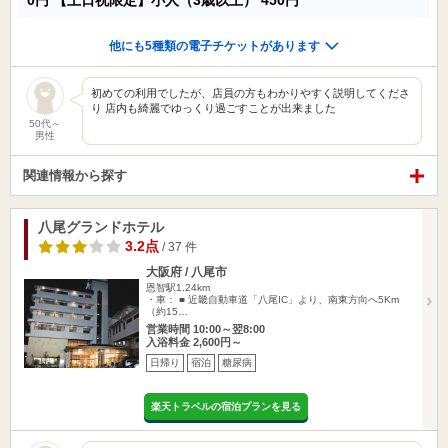
0円
【土日祝限定】小人（3歳以上）
450円
他にも5種類の電子チケットがあります
初めての利用でしたが、店員の方もわかりやすく説明してくださ
り 店内も綺麗でゆっくり過ごすことが出来ました
50代～
男性
関連情報から探す
八尾グランドホテル
3.2点
/ 37 件
大阪府 / 八尾市
恩智駅1.24km
・車： ■ 近畿自動車道「八尾IC」より、南東方向へ5Km
（約15…
営業時間 10:00～翌8:00
入浴料金 2,600円～
日帰り
宿泊
糖尿病
楽天トラベルの宿泊プランを見る