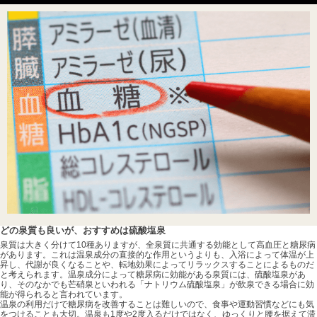
どの泉質も良いが、おすすめは硫酸塩泉
泉質は大きく分けて10種ありますが、全泉質に共通する効能として高血圧と糖尿病
があります。これは温泉成分の直接的な作用というよりも、入浴によって体温が上
昇し、代謝が良くなることや、転地効果によってリラックスすることによるものだ
と考えられます。温泉成分によって糖尿病に効能がある泉質には、硫酸塩泉があ
り、そのなかでも芒硝泉といわれる「ナトリウム硫酸塩泉」が飲泉できる場合に効
能が得られると言われています。
温泉の利用だけで糖尿病を改善することは難しいので、食事や運動習慣などにも気
をつけることも大切。温泉も1度や2度入るだけではなく、ゆっくりと腰を据えて滞