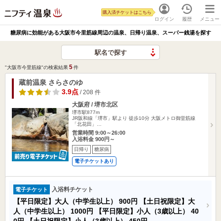
購入済チケットはこちら
ログイン
履歴
メニュー
糖尿病に効能がある大阪市今里筋線周辺の温泉、日帰り温泉、スーパー銭湯を探す
駅名で探す
5
"大阪市今里筋線"の検索結果
件
蔵前温泉 さらさのゆ
3.9点
/ 208 件
大阪府 / 堺市北区
堺市駅877m
JR阪和線「堺市」駅より 徒歩10分 大阪メトロ御堂筋線
「北花田」…
営業時間 9:00～26:00
入浴料金 900円～
日帰り
糖尿病
電子チケットあり
入浴料チケット
電子チケット
【平日限定】大人（中学生以上）
900円
【土日祝限定】大
人（中学生以上）
1000円
【平日限定】小人（3歳以上）
40