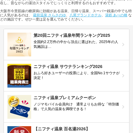
在し、昔ながらの湯治スタイルでじっくりと利用するのもおすすめです。
大阪市今里筋線の糖尿病に効能がある温泉、日帰り温泉、スーパー銭湯の中でも特
に人気があるのは、
蔵前温泉 さらさのゆ
、
八尾グランドホテル
、
湯処 あべの橋
な
どの施設です。ぜひ一度は足を運んでみてください。
第20回ニフティ温泉年間ランキング2025
全国約2.2万件の中から頂点に選ばれた、2025年の人
気施設は…
ニフティ温泉 サウナランキング2026
おふろ好きユーザーの投票により、全国No.1サウナが
決定！
ニフティ温泉プレミアムクーポン
ノジマモバイル会員向け 通常よりもお得な「特別価
格」で人気の温泉を満喫できる！
【ニフティ温泉 百名湯2026】