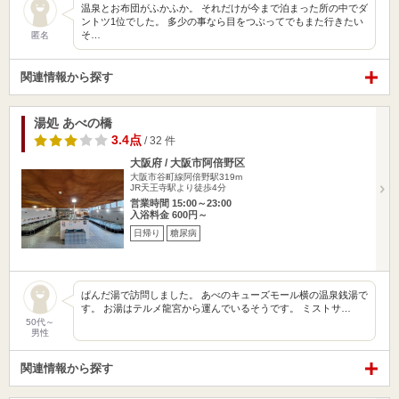
温泉とお布団がふかふか。 それだけが今まで泊まった所の中でダ
ントツ1位でした。 多少の事なら目をつぶってでもまた行きたい
そ…
匿名
関連情報から探す
湯処 あべの橋
3.4点
/ 32 件
大阪府 / 大阪市阿倍野区
大阪市谷町線阿倍野駅319m
JR天王寺駅より徒歩4分
営業時間 15:00～23:00
入浴料金 600円～
日帰り
糖尿病
ぱんだ湯で訪問しました。 あべのキューズモール横の温泉銭湯で
す。 お湯はテルメ龍宮から運んでいるそうです。 ミストサ…
50代～
男性
関連情報から探す