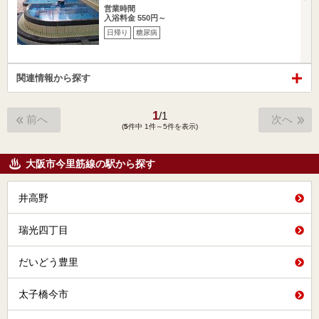
営業時間
入浴料金 550円～
日帰り
糖尿病
関連情報から探す
1
/
1
前へ
次へ
(
5
件中 1件～5件を表示)
大阪市今里筋線の駅から探す
井高野
瑞光四丁目
だいどう豊里
太子橋今市