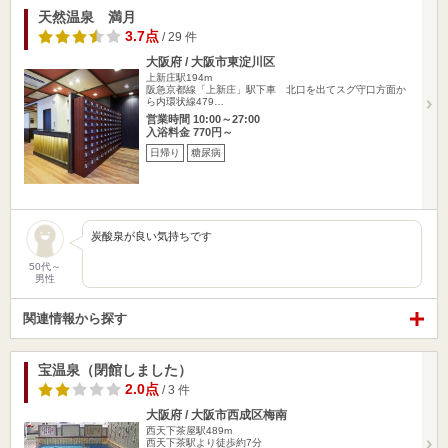
天然温泉 満月
3.7点
/ 29 件
大阪府 / 大阪市東淀川区
上新庄駅194m
阪急京都線「上新庄」駅下車 北口を出てスグ守口方面か
ら内環状線479…
営業時間 10:00～27:00
入浴料金 770円～
日帰り
糖尿病
炭酸泉が良い気持ちです
50代～
男性
関連情報から探す
宝温泉（閉館しました）
2.0点
/ 3 件
大阪府 / 大阪市西成区梅南
西天下茶屋駅489m
西天下茶駅より徒歩約7分