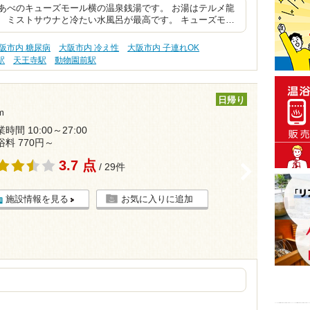
あべのキューズモール横の温泉銭湯です。 お湯はテルメ龍
 ミストサウナと冷たい水風呂が最高です。 キューズモ…
阪市内 糖尿病
大阪市内 冷え性
大阪市内 子連れOK
駅
天王寺駅
動物園前駅
日帰り
m
時間 10:00～27:00
浴料 770円～
3.7 点
/ 29件
>
施設情報を見る
お気に入りに追加