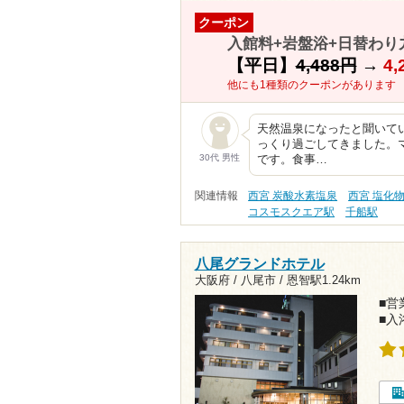
クーポン
入館料+岩盤浴+日替わり
【平日】
4,488円
→
4,
他にも1種類のクーポンがあります
天然温泉になったと聞いて
っくり過ごしてきました。
30代 男性
です。食事…
関連情報
西宮 炭酸水素塩泉
西宮 塩化
コスモスクエア駅
千船駅
八尾グランドホテル
大阪府 / 八尾市 /
恩智駅1.24km
■営業
■入