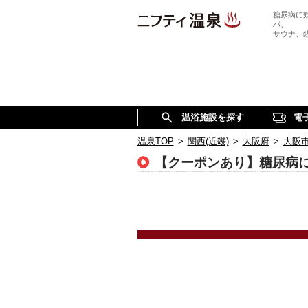
糖尿病に
パ、
サウナ、
温浴施設を探す
電
温泉TOP
>
関西(近畿)
>
大阪府
>
大阪
【クーポンあり】糖尿病