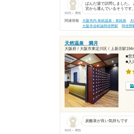
ぱんだ湯で訪問しました。 
宮から運んでいるそうです。
50代～ 男性
関連情報
大阪市内 単純温泉・単純泉
大
大阪市谷町線阿倍野駅
阿倍野
天然温泉 満月
大阪府 / 大阪市東淀川区 /
上新庄駅194
■営業
■入
炭酸泉が良い気持ちです
50代～ 男性