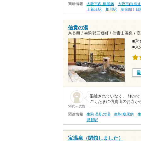
関連情報
大阪市内 糖尿病
大阪市内 冷
上新庄駅
相川駅
瑞光四丁目
信貴の湯
奈良県 / 生駒郡三郷町 / 信貴山温泉 /
高
■営業
■入
混雑されていなく、 静かで
ごくたまに信貴山のお寺か
50代～ 女性
関連情報
生駒 美肌の湯
生駒 糖尿病
生
恩智駅
宝温泉（閉館しました）