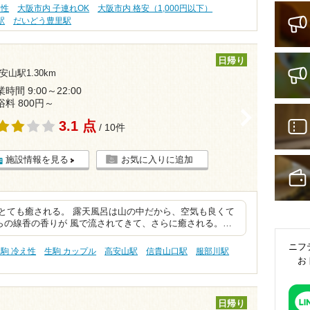
え性
大阪市内 子連れOK
大阪市内 格安（1,000円以下）
駅
だいどう豊里駅
日帰り
安山駅1.30km
時間 9:00～22:00
浴料 800円～
>
3.1 点
/ 10件
施設情報を見る
お気に入りに追加
とても癒される。 露天風呂は山の中だから、空気も良くて
らの線香の香りが 風で流されてきて、さらに癒される。…
ニフ
駒 冷え性
生駒 カップル
高安山駅
信貴山口駅
服部川駅
お
日帰り