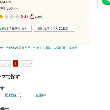
駅489m
浴料 550円～
2.0 点
>
/ 3件
施設情報を見る
お気に入りに追加
ウナ
大阪市内 露天風呂
西天下茶屋駅
花園町駅
津守駅
前へ
1
次へ
ーマで探す
探す
堺 (大阪)
(2)
泉南
(2)
ら探す