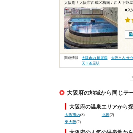
大阪府 / 大阪市西成区梅南 /
西天下茶屋
■入
関連情報
大阪市内 糖尿病
大阪市内 サ
天下茶屋駅
大阪府の地域から同じテ
大阪府の温泉エリアから
大阪市内
(3)
北摂
(2)
東大阪
(2)
大阪府の人気の温泉地か