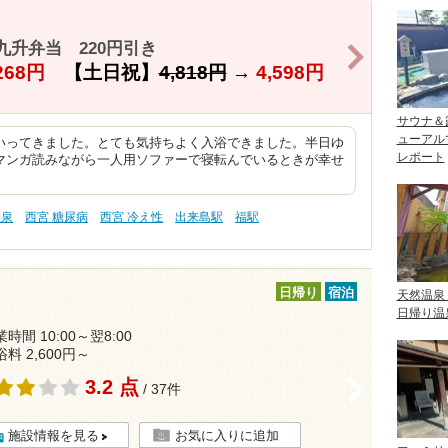
九升弁当 220円引き
>
268円
【土日祝】
4,818円
→
4,598円
サウナ＆
ューアル
いってきました。とても気持ちよく入浴できました。半日ゆ
レポート
マンガ読みながら一人用ソファーで寝転んでいるときが幸せ
物泉
西宮 糖尿病
西宮 冷え性
出来島駅
福駅
日帰り
宿泊
天然温泉
日帰り温
時間 10:00～翌8:00
浴料 2,600円～
3.2 点
>
/ 37件
施設情報を見る
お気に入りに追加