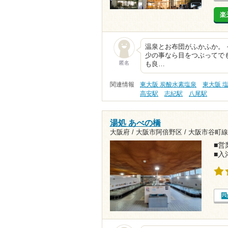
楽
温泉とお布団がふかふか。 
少の事なら目をつぶってでも
匿名
も良…
関連情報
東大阪 炭酸水素塩泉
東大阪 
高安駅
志紀駅
八尾駅
湯処 あべの橋
大阪府 / 大阪市阿倍野区 /
大阪市谷町線
■営業
■入