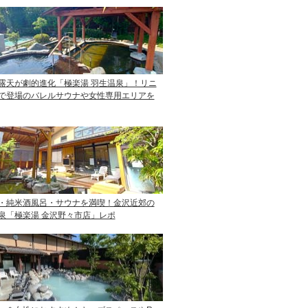
露天が劇的進化「極楽湯 羽生温泉」！リニ
で登場のバレルサウナや女性専用エリアを
・純米酒風呂・サウナを満喫！金沢近郊の
泉「極楽湯 金沢野々市店」レポ