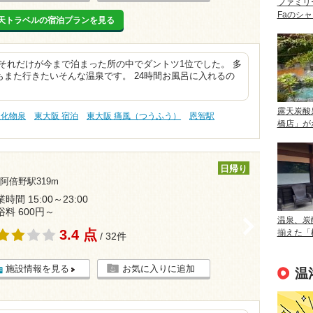
ファミリ
Faのシ
天トラベルの宿泊プランを見る
それだけが今まで泊まった所の中でダントツ1位でした。 多
また行きたいそんな温泉です。 24時間お風呂に入れるの
露天炭酸
塩化物泉
東大阪 宿泊
東大阪 痛風（つうふう）
恩智駅
橋店」が
日帰り
阿倍野駅319m
時間 15:00～23:00
浴料 600円～
温泉、炭
>
3.4 点
揃えた「
/ 32件
施設情報を見る
お気に入りに追加
温