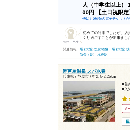
人（中学生以上）
00円
【土日祝限定
他にも5種類の電子チケットが
初めての利用でしたが、店
くり過ごすことが出来まし
50代～ 男性
関連情報
堺 (大阪) 塩化物泉
堺 (大阪) 
新金岡駅
浅香駅
潮芦屋温泉 スパ水春
兵庫県 / 芦屋市 /
打出駅2.25km
■営業
■入
ク