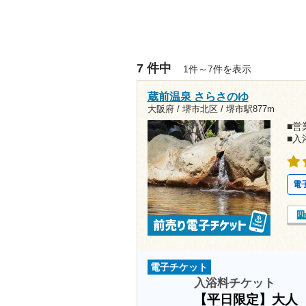
7 件中
1件～7件を表示
蔵前温泉 さらさのゆ
大阪府 / 堺市北区 /
堺市駅877m
■営業
■入
電
電子チケット
入浴料チケット
【平日限定】大人