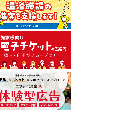
温泉・日帰り温泉・スーパー銭
広告出稿のご案内