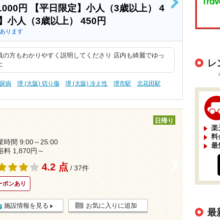
>
1000円
【平日限定】小人（3歳以上）
4
】小人（3歳以上）
450円
あります
員の方もわかりやすく説明してくださり 店内も綺麗でゆっ
レ
た
糖尿病
堺 (大阪) 切り傷
堺 (大阪) 冷え性
堺市駅
北花田駅
日帰り
楽
料
時間 9:00～25:00
最
浴料 1,870円～
>
4.2 点
/ 37件
ーポンあり
施設情報を見る
お気に入りに追加
最