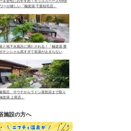
ー＆女性におすすめ！キッズスペースやRe
ャワーが嬉しい「極楽湯 千葉稲毛店」
泉と地下水風呂に満たされる！「極楽湯 豊
ポテンシャル高すぎて長湯が止まらない
酸風呂、サウナからラドン蒸気浴まで取り
極楽湯 上尾店」
浴施設の方へ
ニフティ温泉を使って手軽に集