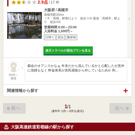
2.9点
/ 17 件
大阪府 / 高槻市
高槻市駅300m
ＪＲ「高槻」駅南口より 徒歩３分 阪急「高槻市」駅よ
り 徒歩3分
営業時間 6:00～23:00
入浴料金 1,500円～
日帰り
宿泊
糖尿病
楽天トラベルの宿泊プランを見る
都会のオアシスかなぁ 年末だから混んでいるかと心配したが意外
に混雑もなく 料金体系が庶民感覚から外しているためか 利…
50代～
男性
関連情報から探す
1
/
1
前へ
次へ
(
3
件中 1件～3件を表示)
大阪高速鉄道彩都線の駅から探す