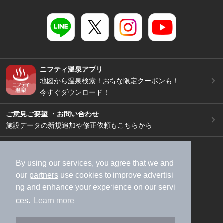
ニフティ温泉アプリ
地図から温泉検索！お得な限定クーポンも！
今すぐダウンロード！
ご意見ご要望 ・お問い合わせ
施設データの新規追加や修正依頼もこちらから
スマートフォン
/
PC
加盟店募集（資料請求）
広告出稿のご案内
By using our services, you agree that we and
our
partners
use cookies to improve advertisi
利用規約
ライフスタイルMEMBERS+規約
ng and enhance your experience on our servi
特定商取引法に基づく表記
ヘルプ
採用情報
ces.
Learn more
運営会社
個人情報保護ポリシー
©NIFTY Lifestyle Co., Ltd.