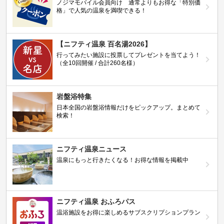
ノジマモバイル会員向け 通常よりもお得な「特別価
格」で人気の温泉を満喫できる！
【ニフティ温泉 百名湯2026】
行ってみたい施設に投票してプレゼントを当てよう！
（全10回開催 / 合計260名様）
岩盤浴特集
日本全国の岩盤浴情報だけをピックアップ。まとめて
検索！
ニフティ温泉ニュース
温泉にもっと行きたくなる！お得な情報を掲載中
ニフティ温泉 おふろパス
温浴施設をお得に楽しめるサブスクリプションプラン