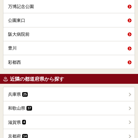
万博記念公園
公園東口
阪大病院前
豊川
彩都西
近隣の都道府県から探す
兵庫県
25
和歌山県
37
滋賀県
4
京都府
14