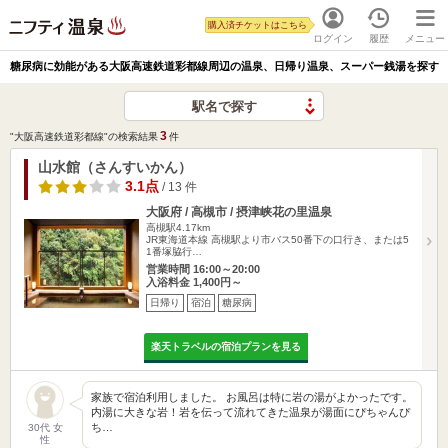
購入済チケットはこちら
ログイン
履歴
メニュー
糖尿病に効能がある大阪高速鉄道彩都線周辺の温泉、日帰り温泉、スーパー銭湯を探す
駅名で探す
3
"大阪高速鉄道彩都線"の検索結果
件
山水館（さんすいかん）
3.1点
/ 13 件
大阪府 / 高槻市 / 摂津峡花の里温泉
高槻駅4.17km
JR東海道本線 高槻駅より市バス50番下の口行き、または5
1番塚脇行…
営業時間 16:00～20:00
入浴料金 1,400円～
日帰り
宿泊
糖尿病
楽天トラベルの宿泊プランを見る
家族で宿泊利用しました。 お風呂は特に岩の湯がよかったです。
内湯に大きな岩！岩を伝って流れてきた温泉が湯面にぴちゃんぴ
ち…
30代 女
性