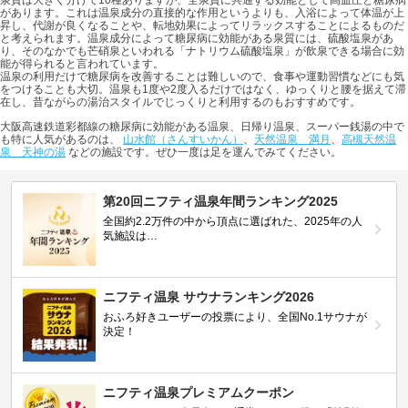
があります。これは温泉成分の直接的な作用というよりも、入浴によって体温が上
昇し、代謝が良くなることや、転地効果によってリラックスすることによるものだ
と考えられます。温泉成分によって糖尿病に効能がある泉質には、硫酸塩泉があ
り、そのなかでも芒硝泉といわれる「ナトリウム硫酸塩泉」が飲泉できる場合に効
能が得られると言われています。
温泉の利用だけで糖尿病を改善することは難しいので、食事や運動習慣などにも気
をつけることも大切。温泉も1度や2度入るだけではなく、ゆっくりと腰を据えて滞
在し、昔ながらの湯治スタイルでじっくりと利用するのもおすすめです。
大阪高速鉄道彩都線の糖尿病に効能がある温泉、日帰り温泉、スーパー銭湯の中で
も特に人気があるのは、
山水館（さんすいかん）
、
天然温泉 満月
、
高槻天然温
泉 天神の湯
などの施設です。ぜひ一度は足を運んでみてください。
第20回ニフティ温泉年間ランキング2025
全国約2.2万件の中から頂点に選ばれた、2025年の人
気施設は…
ニフティ温泉 サウナランキング2026
おふろ好きユーザーの投票により、全国No.1サウナが
決定！
ニフティ温泉プレミアムクーポン