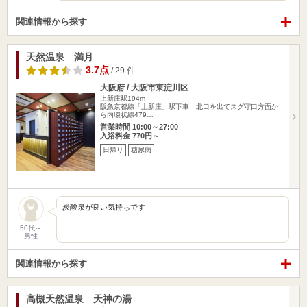
関連情報から探す
天然温泉 満月
3.7点
/ 29 件
大阪府 / 大阪市東淀川区
上新庄駅194m
阪急京都線「上新庄」駅下車 北口を出てスグ守口方面か
ら内環状線479…
営業時間 10:00～27:00
入浴料金 770円～
日帰り
糖尿病
炭酸泉が良い気持ちです
50代～
男性
関連情報から探す
高槻天然温泉 天神の湯