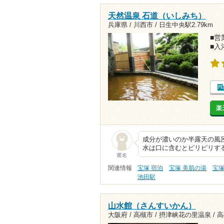
天然温泉 石道（いしみち）
兵庫県 / 川西市 /
日生中央駅2.79km
■営業
■入
楽
成分が濃いのか半露天の風
水は口に含むとピリピリす
匿名
関連情報
宝塚 宿泊
宝塚 美肌の湯
宝塚
池田駅
山水館（さんすいかん）
大阪府 / 高槻市 / 摂津峡花の里温泉 /
高