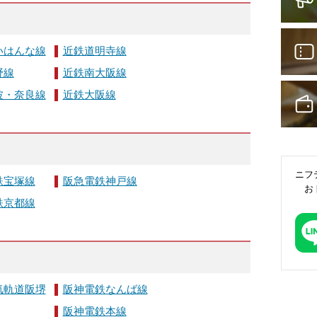
いはんな線
近鉄道明寺線
野線
近鉄南大阪線
波・奈良線
近鉄大阪線
ニフ
鉄宝塚線
阪急電鉄神戸線
お
鉄京都線
気軌道阪堺
阪神電鉄なんば線
阪神電鉄本線