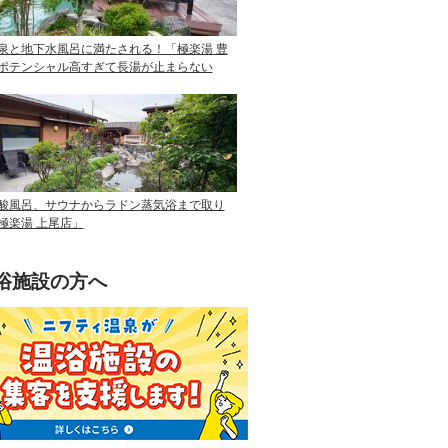
泉と地下水風呂に満たされる！「極楽湯 豊
ポテンシャル高すぎて長湯が止まらない
酸風呂、サウナからラドン蒸気浴まで取り
極楽湯 上尾店」
浴施設の方へ
ニフティ温泉を使って手軽に集