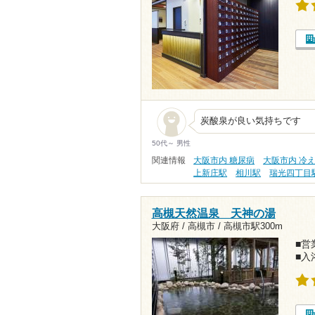
炭酸泉が良い気持ちです
50代～ 男性
関連情報
大阪市内 糖尿病
大阪市内 冷
上新庄駅
相川駅
瑞光四丁目
高槻天然温泉 天神の湯
大阪府 / 高槻市 /
高槻市駅300m
■営業
■入