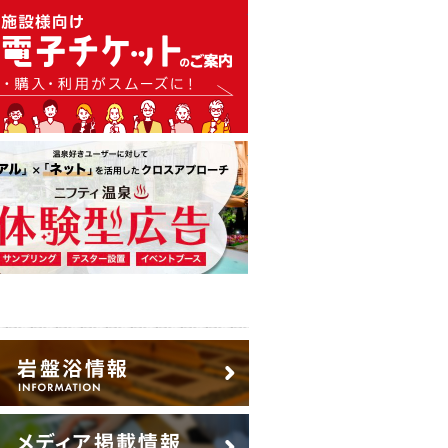
温泉・日帰り温泉・スーパー銭
広告出稿のご案内