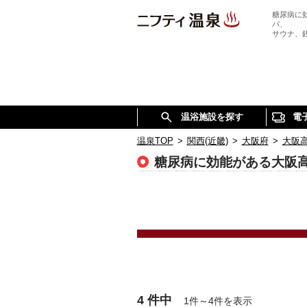
糖尿病に
パ、
サウナ、
温浴施設を探す
電
温泉TOP
>
関西(近畿)
>
大阪府
>
大阪
糖尿病に効能がある大阪
4 件中
1件～4件を表示