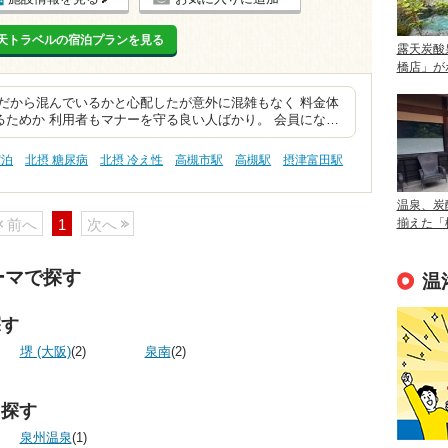
天トラベルの宿泊プランを見る
露天炭酸
橋店」が
だから混んでいるかと心配したが意外に混雑もなく 料金体
ためか 利用者もマナーを守る良い人ばかり。 会員にな…
宿泊
北摂 糖尿病
北摂 冷え性
高槻市駅
高槻駅
摂津富田駅
温泉、炭
前へ
1
次へ
揃えた「
ーマで探す
温
探す
堺 (大阪)
(2)
泉南
(2)
ら探す
泉州温泉
(1)