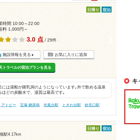
日帰り
宿泊
時間 10:00～22:00
浴料 1,000円～
3.0 点
>
/ 29件
施設情報を見る
お気に入りに追加
天トラベルの宿泊プランを見る
キ
呂には湯船が鍾乳洞のようになっています｡外で飲める温泉
るほどの炭酸水で、湯質は最高です｡
 アトピー
宝塚 糖尿病
光風台駅
ときわ台駅
妙見口駅
日帰り
宿泊
槻駅4.17km