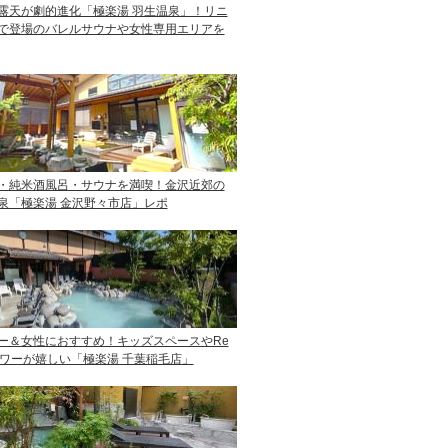
露天が劇的進化「極楽湯 羽生温泉」！リニ
で登場のバレルサウナや女性専用エリアを
・純米酒風呂・サウナを満喫！金沢近郊の
泉「極楽湯 金沢野々市店」レポ
ー＆女性におすすめ！キッズスペースやRe
ャワーが嬉しい「極楽湯 千葉稲毛店」