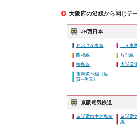
大阪府の沿線から同じテ
JR西日本
おおさか東線
ＪＲ東
阪和線
片町線
桜島線
大阪環
東海道本線（滋
賀--兵庫）
京阪電気鉄道
京阪電鉄中之島線
京阪電
線