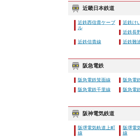
近畿日本鉄道
近鉄西信貴ケーブ
近鉄け
ル
近鉄長
近鉄信貴線
近鉄難
阪急電鉄
阪急電鉄箕面線
阪急電
阪急電鉄千里線
阪急電
阪神電気鉄道
阪堺電気軌道上町
阪堺電
線
線