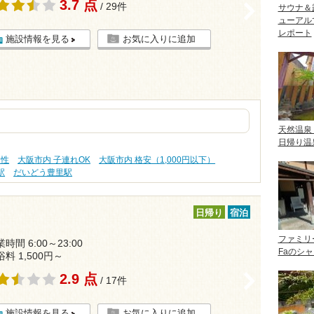
3.7 点
/ 29件
>
サウナ＆
ューアル
レポート
施設情報を見る
お気に入りに追加
天然温泉
日帰り温
え性
大阪市内 子連れOK
大阪市内 格安（1,000円以下）
駅
だいどう豊里駅
日帰り
宿泊
ファミリ
時間 6:00～23:00
Faのシ
浴料 1,500円～
2.9 点
>
/ 17件
施設情報を見る
お気に入りに追加