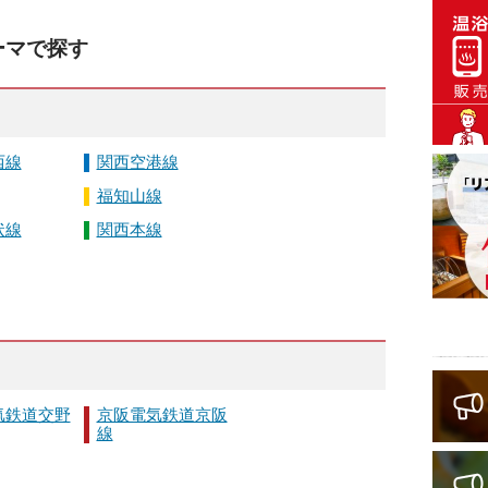
ーマで探す
西線
関西空港線
福知山線
状線
関西本線
気鉄道交野
京阪電気鉄道京阪
線