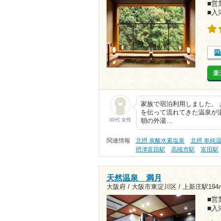
■営業
■入
楽
家族で宿泊利用しました。
を伝って流れてきた温泉が
30代 女性
朝の外湯…
関連情報
北摂 炭酸水素塩泉
北摂 単純
摂津富田駅
高槻市駅
富田駅
天然温泉 満月
大阪府 / 大阪市東淀川区 /
上新庄駅194
■営業
■入