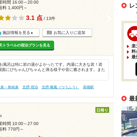
時間 16:00～20:00
レ
浴料 1,400円～
3.1 点
>
/ 13件
施設情報を見る
お気に入りに追加
天トラベルの宿泊プランを見る
楽
料
最
 お風呂は特に岩の湯がよかったです。内湯に大きな岩！岩
湯面にぴちゃんぴちゃんと滴る様子や音に癒されます。また
温泉・単純泉
北摂 宿泊
北摂 痛風（つうふう）
高槻駅
最
日帰り
m
時間 10:00～27:00
浴料 770円～