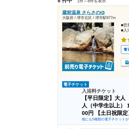
8 件中
1件～8件を表示
蔵前温泉 さらさのゆ
大阪府 / 堺市北区 /
堺市駅877m
■営業
■入
電
電子チケット
入浴料チケット
【平日限定】大人
人（中学生以上）
00円
【土日祝限定
他にも5種類の電子チケットが