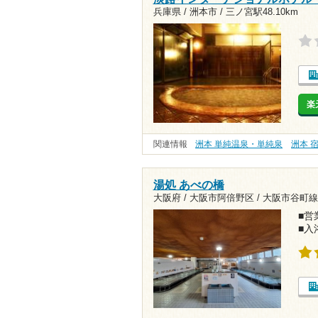
兵庫県 / 洲本市 /
三ノ宮駅48.10km
楽
関連情報
洲本 単純温泉・単純泉
洲本 
湯処 あべの橋
大阪府 / 大阪市阿倍野区 /
大阪市谷町線
■営業
■入