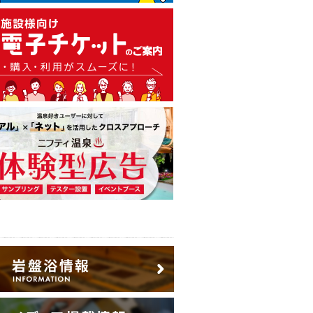
温泉・日帰り温泉・スーパー銭
広告出稿のご案内