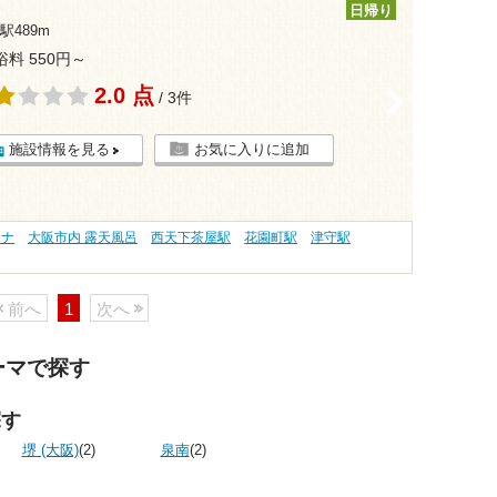
日帰り
駅489m
浴料 550円～
2.0 点
>
/ 3件
施設情報を見る
お気に入りに追加
ウナ
大阪市内 露天風呂
西天下茶屋駅
花園町駅
津守駅
前へ
1
次へ
ーマで探す
探す
堺 (大阪)
(2)
泉南
(2)