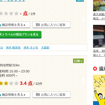
- 点
/ 1件
露天炭酸
>
橋店」が
施設情報を見る
お気に入りに追加
天トラベルの宿泊プランを見る
宿泊
洲本 糖尿病
洲本 冷え性
大阪駅
温泉、炭
揃えた「
日帰り
阿倍野駅319m
温
時間 15:00～23:00
浴料 600円～
>
3.4 点
/ 32件
施設情報を見る
お気に入りに追加