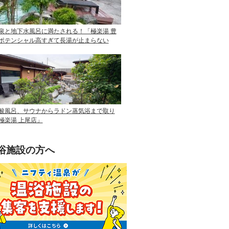
泉と地下水風呂に満たされる！「極楽湯 豊
ポテンシャル高すぎて長湯が止まらない
酸風呂、サウナからラドン蒸気浴まで取り
極楽湯 上尾店」
浴施設の方へ
ニフティ温泉を使って手軽に集