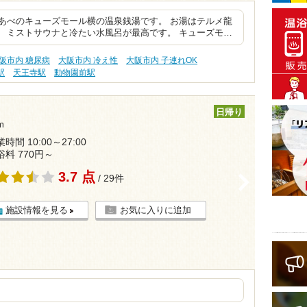
あべのキューズモール横の温泉銭湯です。 お湯はテルメ龍
 ミストサウナと冷たい水風呂が最高です。 キューズモ…
阪市内 糖尿病
大阪市内 冷え性
大阪市内 子連れOK
駅
天王寺駅
動物園前駅
日帰り
m
時間 10:00～27:00
浴料 770円～
3.7 点
/ 29件
>
施設情報を見る
お気に入りに追加