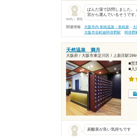
ぱんだ湯で訪問しました。 
宮から運んでいるそうです。
50代～ 男性
関連情報
大阪市内 単純温泉・単純泉
大
大阪市谷町線阿倍野駅
阿倍野
天然温泉 満月
大阪府 / 大阪市東淀川区 /
上新庄駅194
■営業
■入
炭酸泉が良い気持ちです