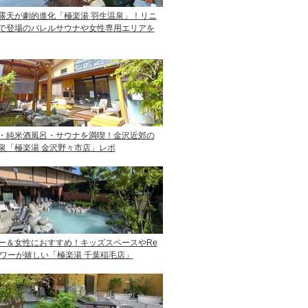
露天が劇的進化「極楽湯 羽生温泉」！リニ
で登場のバレルサウナや女性専用エリアを
・純米酒風呂・サウナを満喫！金沢近郊の
泉「極楽湯 金沢野々市店」レポ
ー＆女性におすすめ！キッズスペースやRe
ャワーが嬉しい「極楽湯 千葉稲毛店」