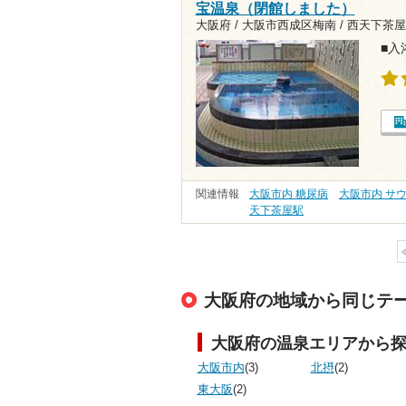
宝温泉（閉館しました）
大阪府 / 大阪市西成区梅南 /
西天下茶屋
■入
関連情報
大阪市内 糖尿病
大阪市内 サ
天下茶屋駅
大阪府の地域から同じテ
大阪府の温泉エリアから
大阪市内
(3)
北摂
(2)
東大阪
(2)