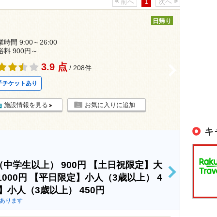
前へ
1
次へ
日帰り
時間 9:00～26:00
浴料 900円～
3.9 点
>
/ 208件
子チケットあり
施設情報を見る
お気に入りに追加
キ
（中学生以上）
900円
【土日祝限定】大
>
1000円
【平日限定】小人（3歳以上）
4
】小人（3歳以上）
450円
あります