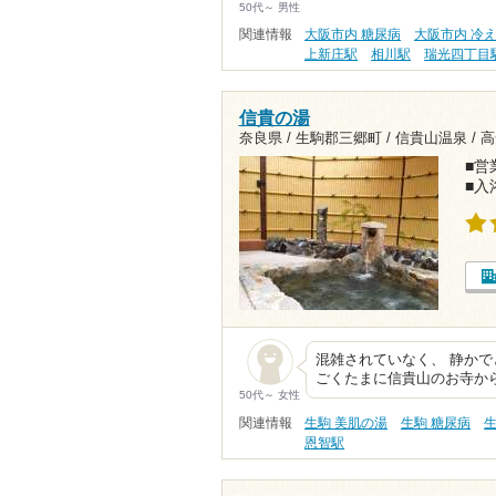
50代～ 男性
関連情報
大阪市内 糖尿病
大阪市内 冷
上新庄駅
相川駅
瑞光四丁目
信貴の湯
奈良県 / 生駒郡三郷町 / 信貴山温泉 /
高
■営業
■入
混雑されていなく、 静かで
ごくたまに信貴山のお寺か
50代～ 女性
関連情報
生駒 美肌の湯
生駒 糖尿病
生
恩智駅