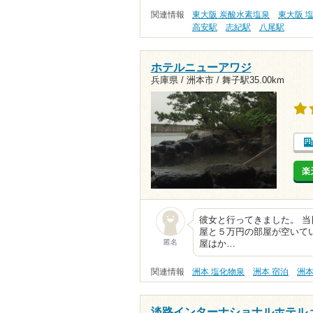
関連情報
東大阪 炭酸水素塩泉
東大阪 
高安駅
志紀駅
八尾駅
ホテルニューアワジ
兵庫県 / 洲本市 /
舞子駅35.00km
楽
彼女と行ってきました。 当
屋と５万円の部屋が空いて
匿名
屋はか…
関連情報
洲本 塩化物泉
洲本 宿泊
洲本
淡路インターナショナルホテル 