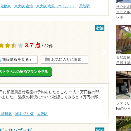
塩化物泉
東大阪 宿泊
東大阪 痛風（つうふう）
恩智駅
サウナ＆
ューアル
レポート
宿泊
3.7 点
/ 32件
>
天然温泉
施設情報を見る
お気に入りに追加
日帰り温
天トラベルの宿泊プランを見る
日に部屋風呂付客室の予約をしたところ 一人３万円位の部
いました。 温泉の状況について確認してみると３万円の部
ファミリ
Faのシ
 糖尿病
洲本 切り傷
大阪駅
ザ・サンプラザ
宿泊