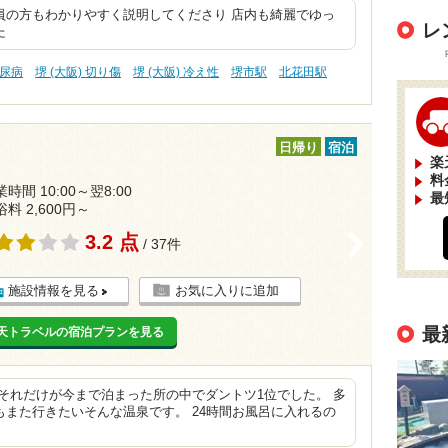
員の方もわかりやすく説明してくださり 店内も綺麗でゆっ
レ
た
糖尿病
堺 (大阪) 切り傷
堺 (大阪) 冷え性
堺市駅
北花田駅
日帰り
宿泊
楽
料
時間 10:00～翌8:00
最
浴料 2,600円～
3.2 点
>
/ 37件
施設情報を見る
お気に入りに追加
最
天トラベルの宿泊プランを見る
それだけが今まで泊まった所の中でダントツ1位でした。 多
また行きたいそんな温泉です。 24時間お風呂に入れるの