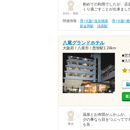
初めての利用でしたが、店
くり過ごすことが出来まし
50代～ 男性
関連情報
堺 (大阪) 塩化物泉
堺 (大阪) 
新金岡駅
浅香駅
八尾グランドホテル
大阪府 / 八尾市 /
恩智駅1.24km
■営業
■入
楽
温泉とお布団がふかふか。 
少の事なら目をつぶってでも
匿名
も良…