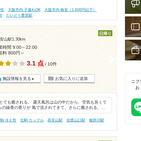
え性
大阪市内 子連れOK
大阪市内 格安（1,000円以下）
駅
だいどう豊里駅
日帰り
安山駅1.30km
時間 9:00～22:00
浴料 800円～
>
3.1 点
/ 10件
施設情報を見る
お気に入りに追加
ニフ
お
とても癒される。 露天風呂は山の中だから、空気も良くて
らの線香の香りが 風で流されてきて、さらに癒される。…
駒 冷え性
生駒 カップル
高安山駅
信貴山口駅
服部川駅