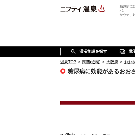
糖尿病に
パ、
サウナ、
温浴施設を探す
電
温泉TOP
>
関西(近畿)
>
大阪府
>
おお
糖尿病に効能があるおお