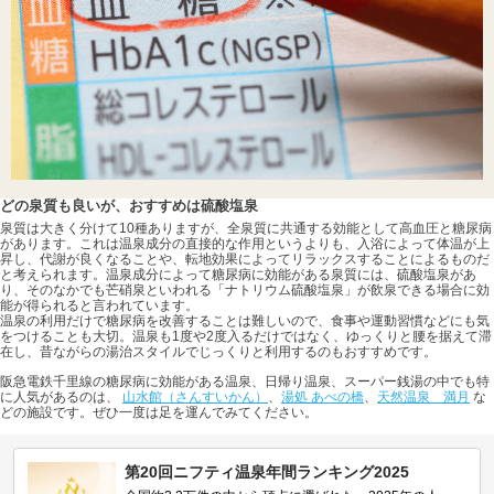
どの泉質も良いが、おすすめは硫酸塩泉
泉質は大きく分けて10種ありますが、全泉質に共通する効能として高血圧と糖尿病
があります。これは温泉成分の直接的な作用というよりも、入浴によって体温が上
昇し、代謝が良くなることや、転地効果によってリラックスすることによるものだ
と考えられます。温泉成分によって糖尿病に効能がある泉質には、硫酸塩泉があ
り、そのなかでも芒硝泉といわれる「ナトリウム硫酸塩泉」が飲泉できる場合に効
能が得られると言われています。
温泉の利用だけで糖尿病を改善することは難しいので、食事や運動習慣などにも気
をつけることも大切。温泉も1度や2度入るだけではなく、ゆっくりと腰を据えて滞
在し、昔ながらの湯治スタイルでじっくりと利用するのもおすすめです。
阪急電鉄千里線の糖尿病に効能がある温泉、日帰り温泉、スーパー銭湯の中でも特
に人気があるのは、
山水館（さんすいかん）
、
湯処 あべの橋
、
天然温泉 満月
な
どの施設です。ぜひ一度は足を運んでみてください。
第20回ニフティ温泉年間ランキング2025