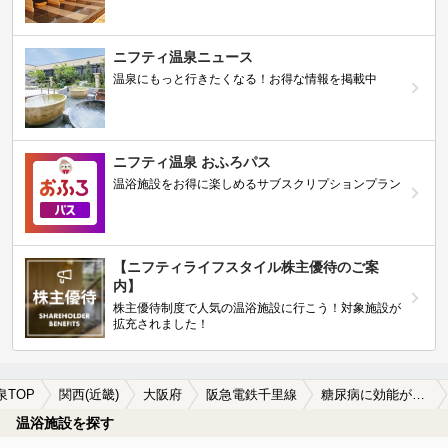
ニフティ温泉ニュース
温泉にもっと行きたくなる！お得な情報を掲載中
ニフティ温泉 おふろパス
温浴施設をお得に楽しめるサブスクリプションプラン
【ニフティライフスタイル株主優待のご案
内】
株主優待制度で人気の温浴施設に行こう！対象施設が
拡充されました！
泉TOP
関西(近畿)
大阪府
阪急電鉄千里線
糖尿病に効能がある阪急電鉄千里線周辺の温泉、日帰り温泉、スーパー銭湯を探す
温浴施設を探す