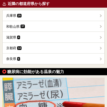
近隣の都道府県から探す
兵庫県
25
和歌山県
37
滋賀県
4
京都府
14
奈良県
6
糖尿病に効能がある温泉の魅力