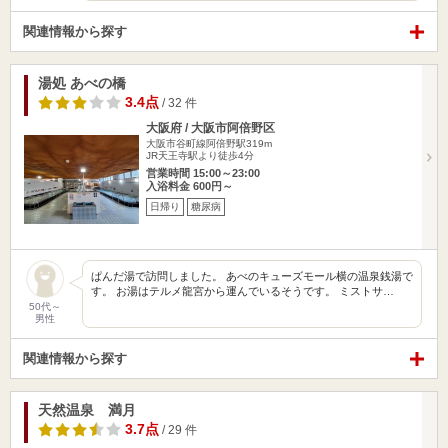
関連情報から探す
湯処 あべの橋
3.4点
/ 32 件
大阪府 / 大阪市阿倍野区
大阪市谷町線阿倍野駅319m
JR天王寺駅より徒歩4分
営業時間 15:00～23:00
入浴料金 600円～
日帰り
糖尿病
ぱんだ湯で訪問しました。 あべのキューズモール横の温泉銭湯で
す。 お湯はテルメ龍宮から運んでいるそうです。 ミストサ…
50代～
男性
関連情報から探す
天然温泉 満月
3.7点
/ 29 件