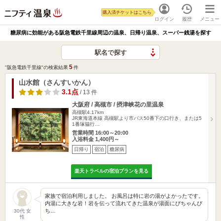
購入済チケットはこちら
ログイン
履歴
メニュー
糖尿病に効能がある阪急電鉄千里線周辺の温泉、日帰り温泉、スーパー銭湯を探す
駅名で探す
5
"阪急電鉄千里線"の検索結果
件
山水館（さんすいかん）
3.1点
/ 13 件
大阪府 / 高槻市 / 摂津峡花の里温泉
高槻駅4.17km
JR東海道本線 高槻駅より市バス50番下の口行き、または5
1番塚脇行…
営業時間 16:00～20:00
入浴料金 1,400円～
日帰り
宿泊
糖尿病
楽天トラベルの宿泊プランを見る
家族で宿泊利用しました。 お風呂は特に岩の湯がよかったです。
内湯に大きな岩！岩を伝って流れてきた温泉が湯面にぴちゃんぴ
ち…
30代 女
性