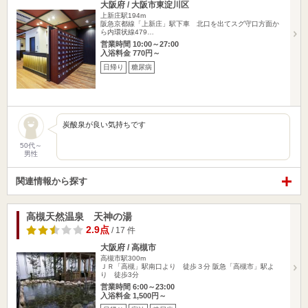
大阪府 / 大阪市東淀川区
上新庄駅194m
阪急京都線「上新庄」駅下車 北口を出てスグ守口方面か
ら内環状線479…
営業時間 10:00～27:00
入浴料金 770円～
日帰り
糖尿病
炭酸泉が良い気持ちです
50代～
男性
関連情報から探す
高槻天然温泉 天神の湯
2.9点
/ 17 件
大阪府 / 高槻市
高槻市駅300m
ＪＲ「高槻」駅南口より 徒歩３分 阪急「高槻市」駅よ
り 徒歩3分
営業時間 6:00～23:00
入浴料金 1,500円～