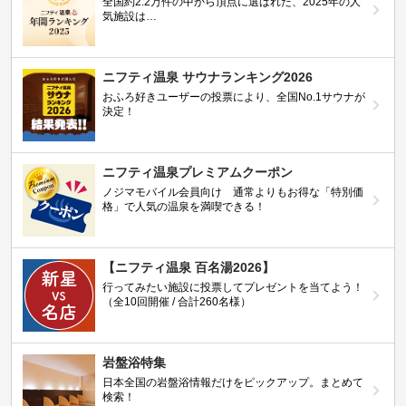
全国約2.2万件の中から頂点に選ばれた、2025年の人
気施設は…
ニフティ温泉 サウナランキング2026
おふろ好きユーザーの投票により、全国No.1サウナが
決定！
ニフティ温泉プレミアムクーポン
ノジマモバイル会員向け 通常よりもお得な「特別価
格」で人気の温泉を満喫できる！
【ニフティ温泉 百名湯2026】
行ってみたい施設に投票してプレゼントを当てよう！
（全10回開催 / 合計260名様）
岩盤浴特集
日本全国の岩盤浴情報だけをピックアップ。まとめて
検索！