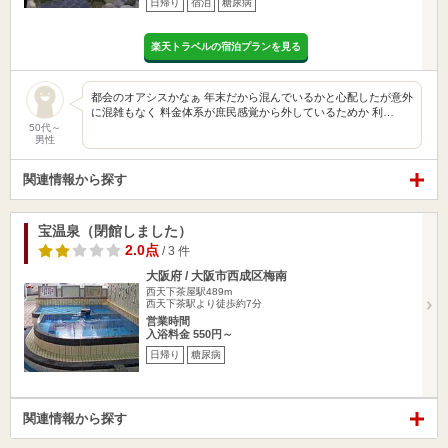
日帰り
宿泊
糖尿病
楽天トラベルの宿泊プランを見る
都会のオアシスかなぁ 年末だから混んでいるかと心配したが意外
に混雑もなく 料金体系が庶民感覚から外しているためか 利…
50代～
男性
関連情報から探す
宝温泉（閉館しました）
2.0点
/ 3 件
大阪府 / 大阪市西成区梅南
西天下茶屋駅489m
西天下茶駅より徒歩約7分
営業時間
入浴料金 550円～
日帰り
糖尿病
関連情報から探す