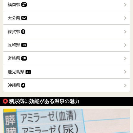
福岡県
17
大分県
62
佐賀県
8
長崎県
14
宮崎県
10
鹿児島県
41
沖縄県
4
糖尿病に効能がある温泉の魅力