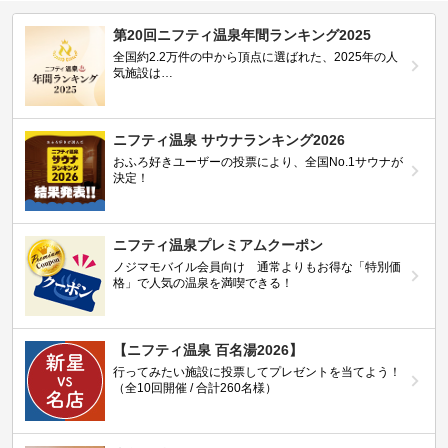
第20回ニフティ温泉年間ランキング2025
全国約2.2万件の中から頂点に選ばれた、2025年の人
気施設は…
ニフティ温泉 サウナランキング2026
おふろ好きユーザーの投票により、全国No.1サウナが
決定！
ニフティ温泉プレミアムクーポン
ノジマモバイル会員向け 通常よりもお得な「特別価
格」で人気の温泉を満喫できる！
【ニフティ温泉 百名湯2026】
行ってみたい施設に投票してプレゼントを当てよう！
（全10回開催 / 合計260名様）