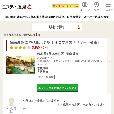
購入済チケットはこちら
ログイン
履歴
メニュー
糖尿病に効能がある熊本市上熊本線周辺の温泉、日帰り温泉、スーパー銭湯を探す
駅名で探す
2
"熊本市上熊本線"の検索結果
件
菊南温泉 ユウベルホテル（旧 ロマネスクリゾート菊南）
3.8点
/ 5 件
熊本県 / 熊本市北区 / 菊南温泉
新須屋駅767m
JR熊本駅よりタクシー利用30分 熊本市中心部（水道町交
差点）より…
営業時間
入浴料金 ～
宿泊
糖尿病
楽天トラベルの宿泊プランを見る
北熊本の住宅地に佇む豪華ホテル
熊本県熊本市北区、合志市との境近く
の…
40代 男
性