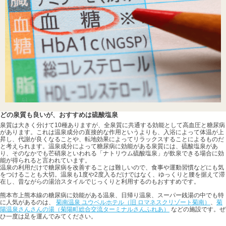
どの泉質も良いが、おすすめは硫酸塩泉
泉質は大きく分けて10種ありますが、全泉質に共通する効能として高血圧と糖尿病
があります。これは温泉成分の直接的な作用というよりも、入浴によって体温が上
昇し、代謝が良くなることや、転地効果によってリラックスすることによるものだ
と考えられます。温泉成分によって糖尿病に効能がある泉質には、硫酸塩泉があ
り、そのなかでも芒硝泉といわれる「ナトリウム硫酸塩泉」が飲泉できる場合に効
能が得られると言われています。
温泉の利用だけで糖尿病を改善することは難しいので、食事や運動習慣などにも気
をつけることも大切。温泉も1度や2度入るだけではなく、ゆっくりと腰を据えて滞
在し、昔ながらの湯治スタイルでじっくりと利用するのもおすすめです。
熊本市上熊本線の糖尿病に効能がある温泉、日帰り温泉、スーパー銭湯の中でも特
に人気があるのは、
菊南温泉 ユウベルホテル（旧 ロマネスクリゾート菊南）
、
菊
陽温泉さんさんの湯（菊陽町総合交流ターミナルさんふれあ）
などの施設です。ぜ
ひ一度は足を運んでみてください。