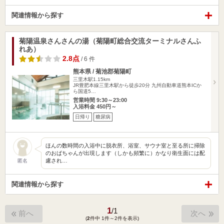
関連情報から探す
菊陽温泉さんさんの湯（菊陽町総合交流ターミナルさんふ
れあ）
2.8点
/ 6 件
熊本県 / 菊池郡菊陽町
三里木駅1.15km
JR豊肥本線三里木駅から徒歩20分 九州自動車道熊本ICか
ら国道5…
営業時間 9:30～23:00
入浴料金 450円～
日帰り
糖尿病
ほんの数時間の入浴中に脱衣所、浴室、サウナ室と至る所に掃除
のおばちゃんが出現します（しかも頻繁に）かなり衛生面には配
慮され…
匿名
関連情報から探す
1
/
1
前へ
次へ
(
2
件中 1件～2件を表示)