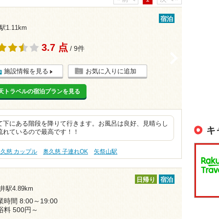
宿泊
1.11km
3.7 点
/ 9件
>
施設情報を見る
お気に入りに追加
天トラベルの宿泊プランを見る
て下にある階段を降りて行きます。お風呂は良好、見晴らし
キ
流れているので最高です！！
久慈 カップル
奥久慈 子連れOK
矢祭山駅
日帰り
宿泊
井駅4.89km
時間 8:00～19:00
浴料 500円～