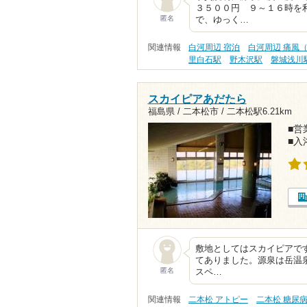
３５００円 ９～１６時を
匿名
で、ゆっく…
関連情報
白河周辺 宿泊
白河周辺 痛風
里白石駅
野木沢駅
磐城浅川
スカイピアあだたら
福島県 / 二本松市 /
二本松駅6.21km
■営業
■入
敷地としてはスカイピアで
てありました。源泉は岳温泉
匿名
スペ…
関連情報
二本松 アトピー
二本松 糖尿