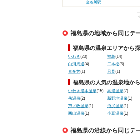
金谷川駅
福島県の地域から同じテ
福島県の温泉エリアから
いわき
(20)
福島
(14)
白河周辺
(4)
二本松
(3)
喜多方
(1)
只見
(1)
福島県の人気の温泉地か
いわき湯本温泉
(15)
高湯温泉
(7)
岳温泉
(2)
新野地温泉
(1)
芦ノ牧温泉
(1)
沼尻温泉
(1)
西山温泉
(1)
小豆温泉
(1)
福島県の沿線から同じテ