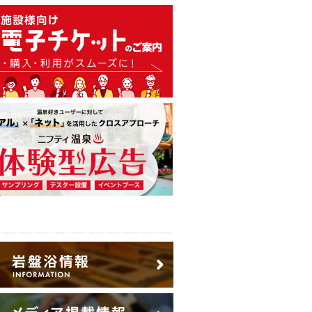
温泉・日帰り温泉・スーパー銭
広告出稿のご案内