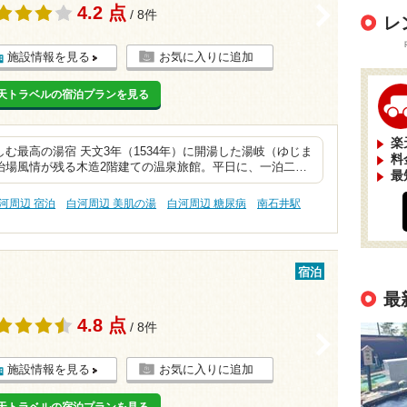
4.2 点
>
/ 8件
レ
施設情報を見る
お気に入りに追加
天トラベルの宿泊プランを見る
楽
む最高の湯宿 天文3年（1534年）に開湯した湯岐（ゆじま
料
治場風情が残る木造2階建ての温泉旅館。平日に、一泊二…
最
河周辺 宿泊
白河周辺 美肌の湯
白河周辺 糖尿病
南石井駅
宿泊
最
4.8 点
/ 8件
>
施設情報を見る
お気に入りに追加