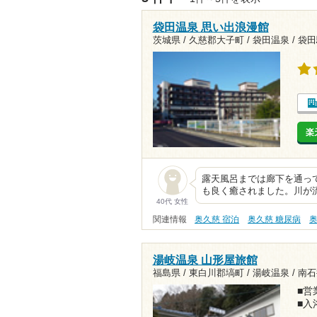
袋田温泉 思い出浪漫館
茨城県 / 久慈郡大子町 / 袋田温泉 /
袋田駅
楽
露天風呂までは廊下を通っ
も良く癒されました。川が
40代 女性
関連情報
奥久慈 宿泊
奥久慈 糖尿病
奥
湯岐温泉 山形屋旅館
福島県 / 東白川郡塙町 / 湯岐温泉 /
南石
■営業
■入