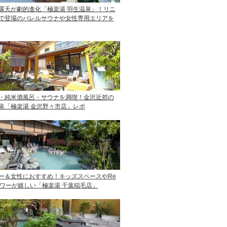
露天が劇的進化「極楽湯 羽生温泉」！リニ
で登場のバレルサウナや女性専用エリアを
・純米酒風呂・サウナを満喫！金沢近郊の
泉「極楽湯 金沢野々市店」レポ
ー＆女性におすすめ！キッズスペースやRe
ャワーが嬉しい「極楽湯 千葉稲毛店」