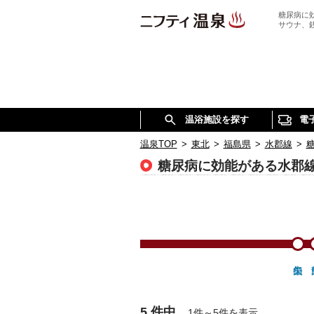
糖尿病に
サウナ、
温浴施設を探す
電
温泉TOP
>
東北
>
福島県
>
水郡線
>
糖尿病に効能がある水郡
5 件中
1件～5件を表示