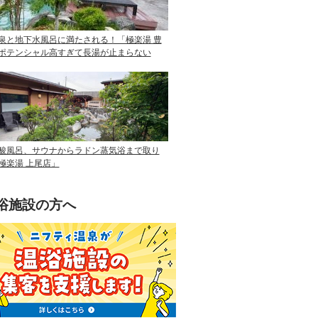
泉と地下水風呂に満たされる！「極楽湯 豊
ポテンシャル高すぎて長湯が止まらない
酸風呂、サウナからラドン蒸気浴まで取り
極楽湯 上尾店」
浴施設の方へ
ニフティ温泉を使って手軽に集