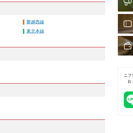
磐越西線
東北本線
ニフ
お