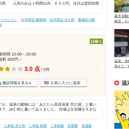
利用。 入浴のみは１時間以内 ６５０円。当日は貸切状態
露天炭酸
（つうふう）
白河周辺 糖尿病
白河周辺 冷え性
磐城石川駅
橋店」が
駅
日帰り
時間 10:00～20:00
浴料 800円～
温泉、炭
>
揃えた「
3.0 点
/ 5件
温
施設情報を見る
お気に入りに追加
すが、温泉の建物には「あだたら高原温泉 空の湯」と書い
で、ph2.48と書いてありました。 内湯は主浴槽を大きな
病
二本松 冷え性
二本松 絶景
二本松駅
杉田駅
安達駅