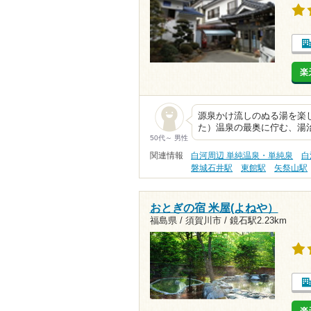
楽
源泉かけ流しのぬる湯を楽し
た）温泉の最奥に佇む、湯
50代～ 男性
関連情報
白河周辺 単純温泉・単純泉
白
磐城石井駅
東館駅
矢祭山駅
おとぎの宿 米屋(よねや）
福島県 / 須賀川市 /
鏡石駅2.23km