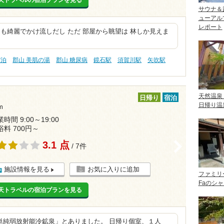
天トラベルの宿泊プランを見る
サウナ＆
ューアル
レポート
呂も綺麗でかけ流しだし ただ 部屋から眺望は 林しか見えま
う
宿泊
郡山 美肌の湯
郡山 糖尿病
鏡石駅
須賀川駅
矢吹駅
天然温泉
日帰り
宿泊
日帰り温
m
時間 9:00～19:00
浴料 700円～
3.1 点
>
/ 7件
施設情報を見る
お気に入りに追加
ファミリ
Faのシ
天トラベルの宿泊プランを見る
単純弱放射能冷鉱泉」とありました。 日帰り個室、１人