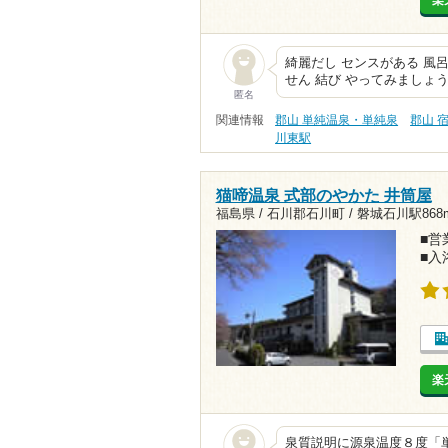
楽
綺麗だし センスがある 風
せん 結び やってみましょ
匿名
関連情報
郡山 単純温泉・単純泉
郡山 
川東駅
猫啼温泉 式部のやかた 井筒屋
福島県 / 石川郡石川町 /
磐城石川駅868
■営業
■入
楽
泉質説明に源泉温度８度「